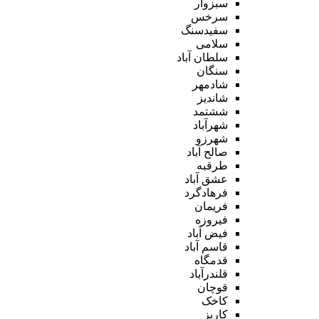
سبزوار
سرخس
سفیدسنگ
سلامی
سلطان آباد
سنگان
شادمهر
شاندیز
ششتمد
شهرآباد
شهرزو
صالح آباد
طرقبه
عشق آباد
فرهادگرد
فریمان
فیروزه
فیض آباد
قاسم آباد
قدمگاه
قلندرآباد
قوچان
کاخک
کاریز