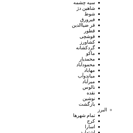
سیه چشمه
شاهین دژ
شوط
فیرورق
قر ضیاالدین
قطور
قوشچی
کشاورز
گردکشانه
ماکو
محمدیار
محمودآباد
مهاباد
میاندوآب
میرآباد
نالوس
نقده
نوشین
بازگشت
البرز
تمام شهر‌ها
کرج
اسارا
اشتهارد