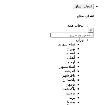
انتخاب استان
انتخاب استان
انتخاب همه
×
تهران
تمام شهر‌ها
تهران
آبسرد
آبعلی
ارجمند
اسلامشهر
اندیشه
باقرشهر
باغستان
بومهن
پاکدشت
پردیس
پرند
پیشوا