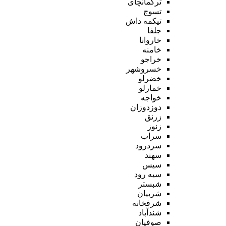
ترکمانچای
تسوج
تیکمه داش
جلفا
خاروانا
خامنه
خراجو
خسروشهر
خضرلو
خمارلو
خواجه
دوزدوزان
زرنق
زنوز
سراب
سردرود
سهند
سیس
سیه رود
شبستر
شربیان
شرفخانه
شندآباد
صوفیان