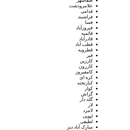
صفاشهر
علامرودشت
فدامی
فراشبند
فسا
فیروزآباد
قائمیه
قادرآباد
قطب آباد
قطرویه
قیر
کارزین
کازرون
کامفیروز
کره ای
کنارتخته
کوار
گراش
گله دار
لار
لامرد
لپویی
لطیفی
مبارک آباد دیز