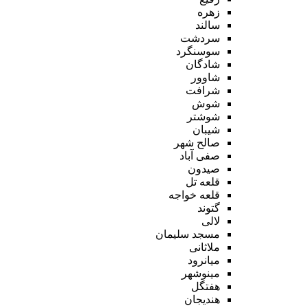
زهره
سالند
سردشت
سوسنگرد
شادگان
شاوور
شرافت
شوش
شوشتر
شیبان
صالح شهر
صفی آباد
صیدون
قلعه تل
قلعه خواجه
گتوند
لالی
مسجد سلیمان
ملاثانی
میانرود
مینوشهر
هفتگل
هندیجان