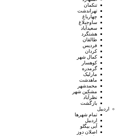
تنکمان
تهراندشت
چهارباغ
ساوجبلاغ
سعیدآباد
هشتگرد
طالقان
فردیس
کردان
کمال شهر
کوهسار
گرمدره
مارلیک
ماهدشت
محمدشهر
مشکین شهر
نظرآباد
بازگشت
اردبیل
تمام شهر‌ها
اردبیل
آبی بیگلو
اصلان دوز