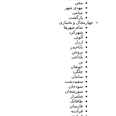
مجن
مهدی شهر
میامی
بازگشت
چهارمحال و بختیاری
تمام شهر‌ها
شهرکرد
آلونی
اردل
باباحیدر
بروجن
بلداجی
بن
جونقان
چلگرد
سامان
سفیددشت
سودجان
سورشجان
شلمزار
طاقانک
فارسان
فرادبنه
فرخ شهر