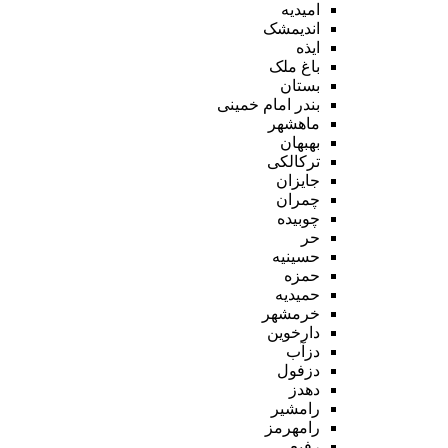
امیدیه
اندیمشک
ایذه
باغ ملک
بستان
بندر امام خمینی
ماهشهر
بهبهان
ترکالکی
جایزان
چمران
چوبیده
حر
حسینیه
حمزه
حمیدیه
خرمشهر
دارخوین
دزآب
دزفول
دهدز
رامشیر
رامهرمز
رفیع