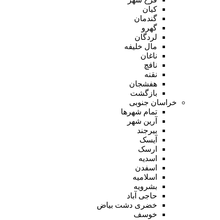
کیان
گندمان
گهرو
لردگان
مال خلیفه
ناغان
نافچ
نقنه
هفشجان
بازگشت
خراسان جنوبی
تمام شهر‌ها
آرین شهر
بیرجند
آیسک
ارسک
اسدیه
اسفدن
اسلامیه
بشرویه
حاجی آباد
خضری دشت بیاض
خوسف