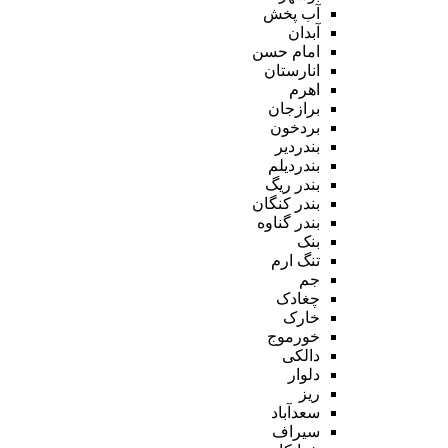
آب پخش
آبدان
امام حسن
انارستان
اهرم
برازجان
بردخون
بندردیر
بندردیلم
بندر ریگ
بندر کنگان
بندر گناوه
بنک
تنگ ارم
جم
چغادک
خارک
خورموج
دالکی
دلوار
ریز
سعدآباد
سیراف