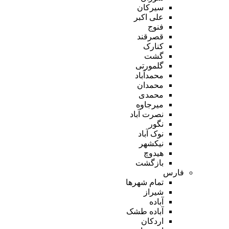
سیرکان
علی اکبر
فنوج
قصرقند
کنارک
گشت
گلمورتی
محمدآباد
محمدان
محمدی
میرجاوه
نصرت آباد
نگور
نوک آباد
نیکشهر
هیدوچ
بازگشت
فارس
تمام شهر‌ها
شیراز
آباده
آباده طشک
اردکان