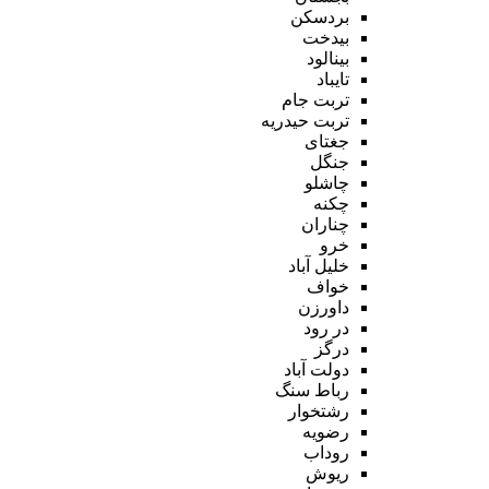
بردسکن
بیدخت
بینالود
تایباد
تربت جام
تربت حیدریه
جغتای
جنگل
چاشلو
چکنه
چناران
خرو
خلیل آباد
خواف
داورزن
در رود
درگز
دولت آباد
رباط سنگ
رشتخوار
رضویه
روداب
ریوش