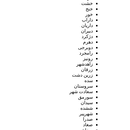
خشت
خنج
خور
داراب
داریان
دبیران
دژکرد
دهرم
دوبرجی
رامجرد
رونیز
زاهدشهر
زرقان
زرین دشت
سده
سروستان
سعادت شهر
سورمق
سیدان
ششده
شهرپیر
صدرا
صغاد