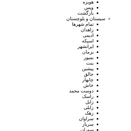
هویزه
ویس
بازگشت
سیستان و بلوچستان
تمام شهر‌ها
زاهدان
ادیمی
اسپکه
ایرانشهر
بزمان
بمپور
بنت
پیشین
جالق
چابهار
خاش
دوست محمد
راسک
زابل
زابلی
زهک
سراوان
سرباز
سوران