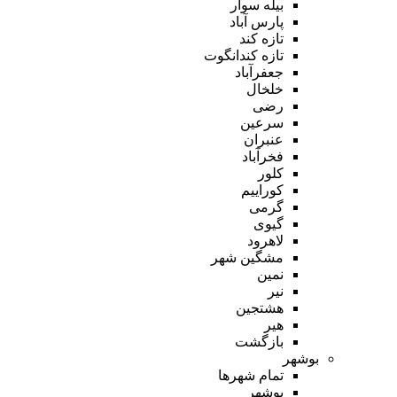
بیله سوار
پارس آباد
تازه کند
تازه کندانگوت
جعفرآباد
خلخال
رضی
سرعین
عنبران
فخرآباد
کلور
کوراییم
گرمی
گیوی
لاهرود
مشگین شهر
نمین
نیر
هشتجین
هیر
بازگشت
بوشهر
تمام شهر‌ها
بوشهر