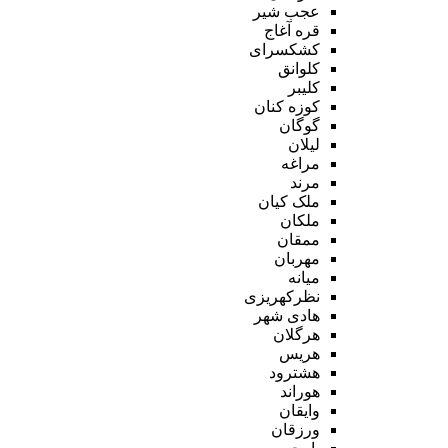
عجب شیر
قره آغاج
کشکسرای
کلوانق
کلیبر
کوزه کنان
گوگان
لیلان
مراغه
مرند
ملک کیان
ملکان
ممقان
مهربان
میانه
نظرکهریزی
هادی شهر
هرگلان
هریس
هشترود
هوراند
وایقان
ورزقان