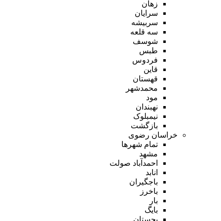
زهان
سرایان
سربیشه
سه قلعه
شوسف
طبس
فردوس
قاین
قهستان
محمدشهر
مود
نهبندان
نیمبلوک
بازگشت
خراسان رضوی
تمام شهر‌ها
مشهد
احمدآباد صولت
انابد
باجگیران
باخرز
بار
بایگ
بجستان