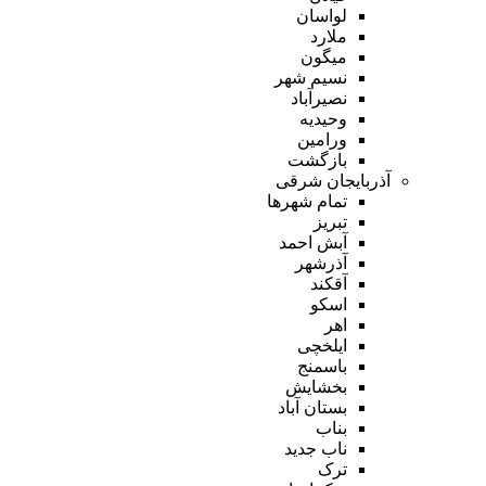
لواسان
ملارد
میگون
نسیم شهر
نصیرآباد
وحیدیه
ورامین
بازگشت
آذربایجان شرقی
تمام شهر‌ها
تبریز
آبش احمد
آذرشهر
آقکند
اسکو
اهر
ایلخچی
باسمنج
بخشایش
بستان آباد
بناب
ناب جدید
ترک