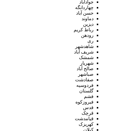
جوادآباد
چهاردانگه
حسن آباد
دماوند
دیزین
رباط کریم
رودهن
ری
شاهدشهر
شریف آباد
شمشک
شهریار
صالح آباد
صباشهر
صفادشت
فردوسیه
گلستان
فشم
فیروزکوه
قدس
قرچک
قیامدشت
کهریزک
کیلان