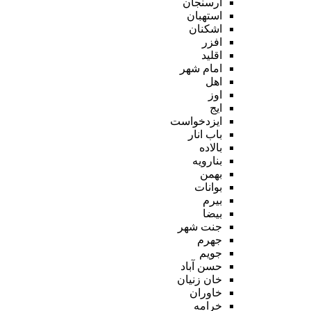
ارسنجان
استهبان
اشکنان
افزر
اقلید
امام شهر
اهل
اوز
ایج
ایزدخواست
باب انار
بالاده
بنارویه
بهمن
بوانات
بیرم
بیضا
جنت شهر
جهرم
جویم
حسن آباد
خان زنیان
خاوران
خرامه