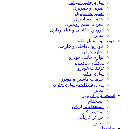
لوازم جانبی موبایل
صوتی و تصویری
تعمیرات موبایل
خدمات سانترال
تلفن بی‌سیم رومیزی
دوربین عکاسی و فیلمبرداری
سایر
خودرو و وسایل نقلیه
خودروی داخلی و خارجی
اجاره خودرو
لوازم جانبی خودرو
دزدگیر و ردیاب
تزئینات خودرو
لوازم یدکی
خدمات ماشین و موتور
موتورسیکلت و لوازم جانبی
سایر
استخدام و کاریابی
استخدام
استخدام بازاریاب
آماده به کار
مراکز کاریابی
سایر
ساختمان