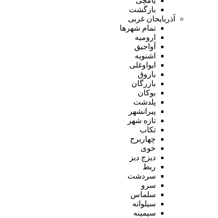
یامچی
بازگشت
آذربایجان غربی
تمام شهر‌ها
ارومیه
آواجیق
اشنویه
ایواوغلی
باروق
بازرگان
بوکان
پلدشت
پیرانشهر
تازه شهر
تکاب
چهاربرج
خوی
دیزج دیز
ربط
سردشت
سرو
سلماس
سیلوانه
سیمینه