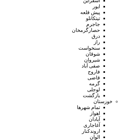
اسفراین
ایور
پیش قلعه
تیتکانلو
جاجرم
حصارگرمخان
درق
راز
سنخواست
شوقان
شیروان
صفی آباد
فاروج
قاضی
گرمه
لوجلی
بازگشت
خوزستان
تمام شهر‌ها
اهواز
آبادان
آغاجاری
اروندکنار
الوان