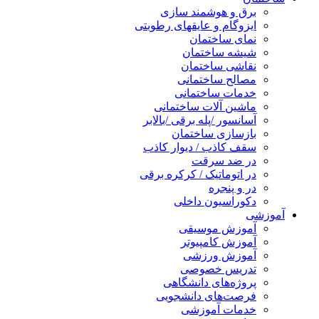
برق و هوشمند سازی
ایزوگام و عایقهای رطوبتی
نمای ساختمان
شیشه ساختمان
نقاشی ساختمان
مصالح ساختمانی
خدمات ساختمانی
ماشین آلات ساختمانی
آسانسور /پله برقی /بالابر
بازسازی ساختمان
سقف کاذب / دیوار کاذب
در ضد سرقت
در اتوماتیک / کرکره برقی
در و پنجره
دکوراسیون داخلی
آموزشی
آموزش موسیقی
آموزش کامپیوتر
آموزش ورزشی
تدریس خصوصی
پروژه‌های دانشگاهی
فرصت‌های دانشجویی
خدمات آموزشی