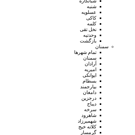
شبانکاره
شنبه
عسلویه
کاکی
کلمه
نخل تقی
وحدتیه
بازگشت
سمنان
تمام شهر‌ها
سمنان
آرادان
امیریه
ایوانکی
بسطام
بیارجمند
دامغان
درجزین
دیباج
سرخه
شاهرود
شهمیرزاد
کلاته خیج
گرمسار