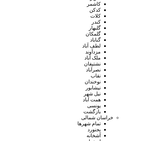
کاشمر
کدکن
کلات
کندر
گلبهار
گلمکان
گناباد
لطف آباد
مزدآوند
ملک آباد
نشتیفان
نصرآباد
نقاب
نوخندان
نیشابور
نیل شهر
همت آباد
یونسی
بازگشت
خراسان شمالی
تمام شهر‌ها
بجنورد
آشخانه