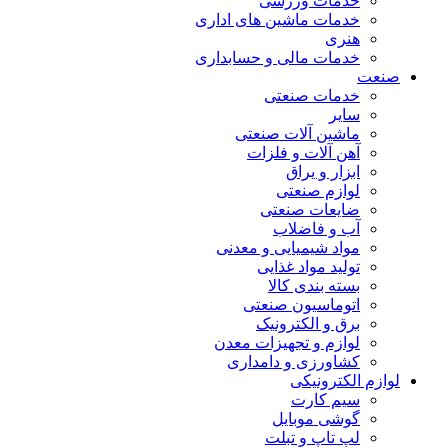
خدمات ورزشی
خدمات ماشین های اداری
هنری
خدمات مالی و حسابداری
صنعت
خدمات صنعتی
سایر
ماشین آلات صنعتی
آهن آلات و فلزات
ابزار و یراق
لوازم صنعتی
ضایعات صنعتی
آب و فاضلاب
مواد شیمیایی و معدنی
تولید مواد غذایی
بسته بندی کالا
اتوماسیون صنعتی
برق و الکترونیک
لوازم و تجهیزات معدن
کشاورزی و دامداری
لوازم الکترونیکی
سیم کارت
گوشی موبایل
لپ تاپ و تبلت