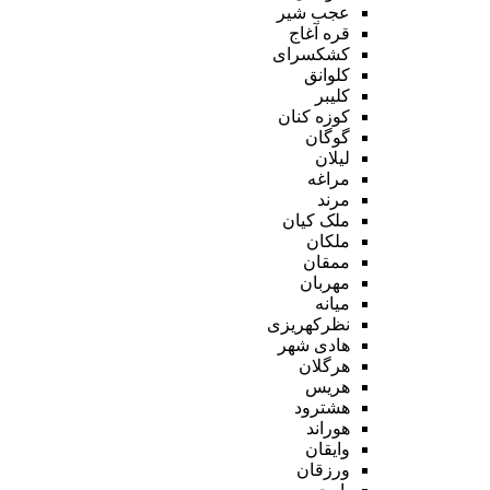
عجب شیر
قره آغاج
کشکسرای
کلوانق
کلیبر
کوزه کنان
گوگان
لیلان
مراغه
مرند
ملک کیان
ملکان
ممقان
مهربان
میانه
نظرکهریزی
هادی شهر
هرگلان
هریس
هشترود
هوراند
وایقان
ورزقان