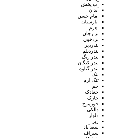
آب پخش
آبدان
امام حسن
انارستان
اهرم
برازجان
بردخون
بندردیر
بندردیلم
بندر ریگ
بندر کنگان
بندر گناوه
بنک
تنگ ارم
جم
چغادک
خارک
خورموج
دالکی
دلوار
ریز
سعدآباد
سیراف