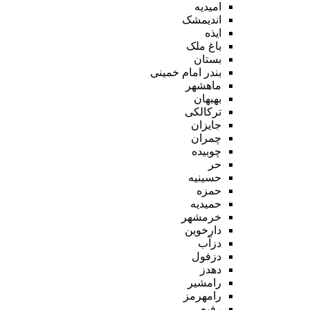
امیدیه
اندیمشک
ایذه
باغ ملک
بستان
بندر امام خمینی
ماهشهر
بهبهان
ترکالکی
جایزان
چمران
چوبیده
حر
حسینیه
حمزه
حمیدیه
خرمشهر
دارخوین
دزآب
دزفول
دهدز
رامشیر
رامهرمز
رفیع