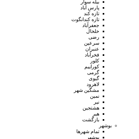
بیله سوار
پارس آباد
تازه کند
تازه کندانگوت
جعفرآباد
خلخال
رضی
سرعین
عنبران
فخرآباد
کلور
کوراییم
گرمی
گیوی
لاهرود
مشگین شهر
نمین
نیر
هشتجین
هیر
بازگشت
بوشهر
تمام شهر‌ها
بوشهر