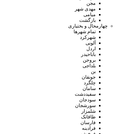
مجن
مهدی شهر
میامی
بازگشت
چهارمحال و بختیاری
تمام شهر‌ها
شهرکرد
آلونی
اردل
باباحیدر
بروجن
بلداجی
بن
جونقان
چلگرد
سامان
سفیددشت
سودجان
سورشجان
شلمزار
طاقانک
فارسان
فرادبنه
فرخ شهر