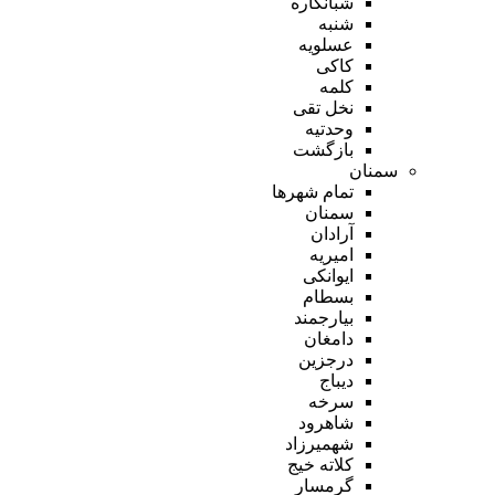
شبانکاره
شنبه
عسلویه
کاکی
کلمه
نخل تقی
وحدتیه
بازگشت
سمنان
تمام شهر‌ها
سمنان
آرادان
امیریه
ایوانکی
بسطام
بیارجمند
دامغان
درجزین
دیباج
سرخه
شاهرود
شهمیرزاد
کلاته خیج
گرمسار