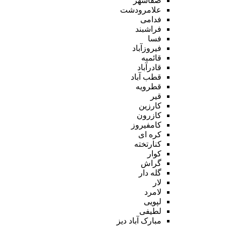
صفاشهر
علامرودشت
فدامی
فراشبند
فسا
فیروزآباد
قائمیه
قادرآباد
قطب آباد
قطرویه
قیر
کارزین
کازرون
کامفیروز
کره ای
کنارتخته
کوار
گراش
گله دار
لار
لامرد
لپویی
لطیفی
مبارک آباد دیز