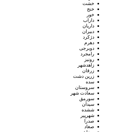
خشت
خنج
خور
داراب
داریان
دبیران
دژکرد
دهرم
دوبرجی
رامجرد
رونیز
زاهدشهر
زرقان
زرین دشت
سده
سروستان
سعادت شهر
سورمق
سیدان
ششده
شهرپیر
صدرا
صغاد