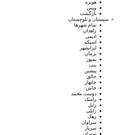
هویزه
ویس
بازگشت
سیستان و بلوچستان
تمام شهر‌ها
زاهدان
ادیمی
اسپکه
ایرانشهر
بزمان
بمپور
بنت
پیشین
جالق
چابهار
خاش
دوست محمد
راسک
زابل
زابلی
زهک
سراوان
سرباز
سوران