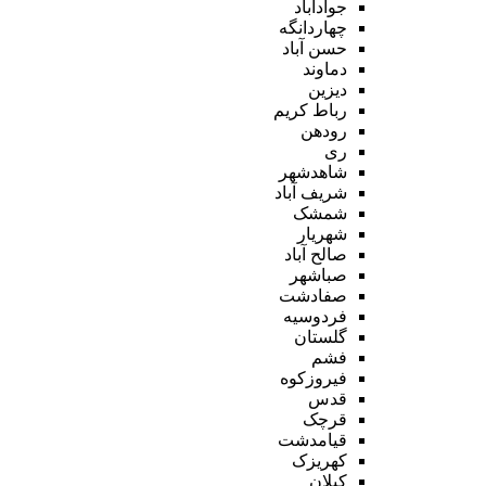
جوادآباد
چهاردانگه
حسن آباد
دماوند
دیزین
رباط کریم
رودهن
ری
شاهدشهر
شریف آباد
شمشک
شهریار
صالح آباد
صباشهر
صفادشت
فردوسیه
گلستان
فشم
فیروزکوه
قدس
قرچک
قیامدشت
کهریزک
کیلان