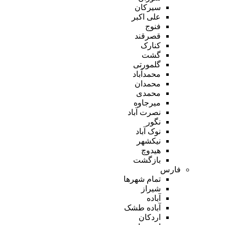
سیرکان
علی اکبر
فنوج
قصرقند
کنارک
گشت
گلمورتی
محمدآباد
محمدان
محمدی
میرجاوه
نصرت آباد
نگور
نوک آباد
نیکشهر
هیدوچ
بازگشت
فارس
تمام شهر‌ها
شیراز
آباده
آباده طشک
اردکان