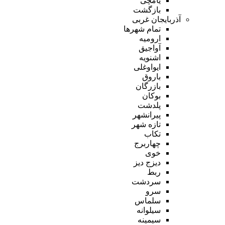
یامچی
بازگشت
آذربایجان غربی
تمام شهر‌ها
ارومیه
آواجیق
اشنویه
ایواوغلی
باروق
بازرگان
بوکان
پلدشت
پیرانشهر
تازه شهر
تکاب
چهاربرج
خوی
دیزج دیز
ربط
سردشت
سرو
سلماس
سیلوانه
سیمینه