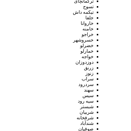
ترکمانچای
تسوج
تیکمه داش
جلفا
خاروانا
خامنه
خراجو
خسروشهر
خضرلو
خمارلو
خواجه
دوزدوزان
زرنق
زنوز
سراب
سردرود
سهند
سیس
سیه رود
شبستر
شربیان
شرفخانه
شندآباد
صوفیان