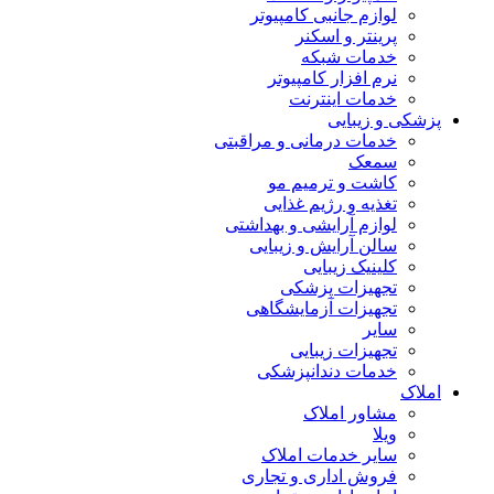
لوازم جانبی کامپیوتر
پرینتر و اسکنر
خدمات شبکه
نرم افزار کامپیوتر
خدمات اینترنت
پزشکی و زیبایی
خدمات درمانی و مراقبتی
سمعک
کاشت و ترمیم مو
تغذیه و رژیم غذایی
لوازم آرایشی و بهداشتی
سالن آرایش و زیبایی
کلینیک زیبایی
تجهیزات پزشکی
تجهیزات آزمایشگاهی
سایر
تجهیزات زیبایی
خدمات دندانپزشکی
املاک
مشاور املاک
ویلا
سایر خدمات املاک
فروش اداری و تجاری