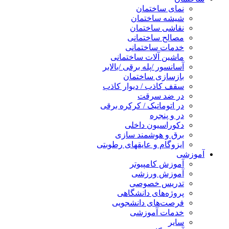
نمای ساختمان
شیشه ساختمان
نقاشی ساختمان
مصالح ساختمانی
خدمات ساختمانی
ماشین آلات ساختمانی
آسانسور /پله برقی /بالابر
بازسازی ساختمان
سقف کاذب / دیوار کاذب
در ضد سرقت
در اتوماتیک / کرکره برقی
در و پنجره
دکوراسیون داخلی
برق و هوشمند سازی
ایزوگام و عایقهای رطوبتی
آموزشی
آموزش کامپیوتر
آموزش ورزشی
تدریس خصوصی
پروژه‌های دانشگاهی
فرصت‌های دانشجویی
خدمات آموزشی
سایر