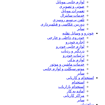
لوازم جانبی موبایل
صوتی و تصویری
تعمیرات موبایل
خدمات سانترال
تلفن بی‌سیم رومیزی
دوربین عکاسی و فیلمبرداری
سایر
خودرو و وسایل نقلیه
خودروی داخلی و خارجی
اجاره خودرو
لوازم جانبی خودرو
دزدگیر و ردیاب
تزئینات خودرو
لوازم یدکی
خدمات ماشین و موتور
موتورسیکلت و لوازم جانبی
سایر
استخدام و کاریابی
استخدام
استخدام بازاریاب
آماده به کار
مراکز کاریابی
سایر
ساختمان