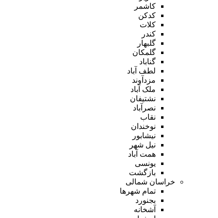
کاشمر
کدکن
کلات
کندر
گلبهار
گلمکان
گناباد
لطف آباد
مزدآوند
ملک آباد
نشتیفان
نصرآباد
نقاب
نوخندان
نیشابور
نیل شهر
همت آباد
یونسی
بازگشت
خراسان شمالی
تمام شهر‌ها
بجنورد
آشخانه