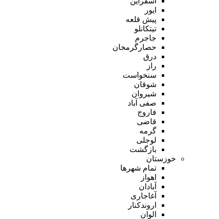
اسفراین
ایور
پیش قلعه
تیتکانلو
جاجرم
حصارگرمخان
درق
راز
سنخواست
شوقان
شیروان
صفی آباد
فاروج
قاضی
گرمه
لوجلی
بازگشت
خوزستان
تمام شهر‌ها
اهواز
آبادان
آغاجاری
اروندکنار
الوان