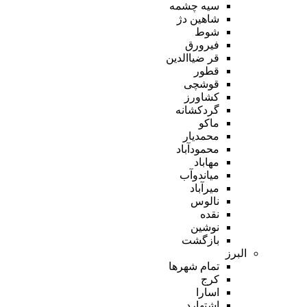
سیه چشمه
شاهین دژ
شوط
فیرورق
قر ضیاالدین
قطور
قوشچی
کشاورز
گردکشانه
ماکو
محمدیار
محمودآباد
مهاباد
میاندوآب
میرآباد
نالوس
نقده
نوشین
بازگشت
البرز
تمام شهر‌ها
کرج
اسارا
اشتهارد