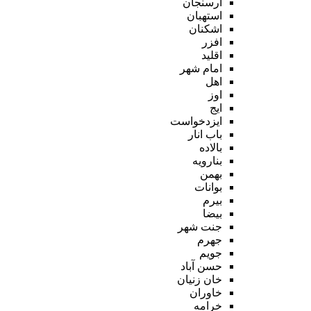
ارسنجان
استهبان
اشکنان
افزر
اقلید
امام شهر
اهل
اوز
ایج
ایزدخواست
باب انار
بالاده
بنارویه
بهمن
بوانات
بیرم
بیضا
جنت شهر
جهرم
جویم
حسن آباد
خان زنیان
خاوران
خرامه