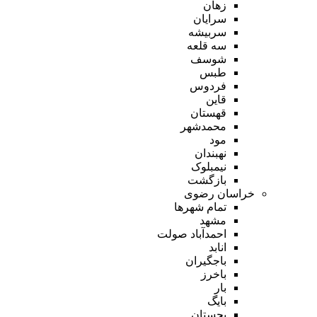
زهان
سرایان
سربیشه
سه قلعه
شوسف
طبس
فردوس
قاین
قهستان
محمدشهر
مود
نهبندان
نیمبلوک
بازگشت
خراسان رضوی
تمام شهر‌ها
مشهد
احمدآباد صولت
انابد
باجگیران
باخرز
بار
بایگ
بجستان