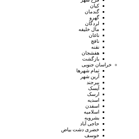
کیان
گندمان
گهرو
لردگان
مال خلیفه
ناغان
نافچ
نقنه
هفشجان
بازگشت
خراسان جنوبی
تمام شهر‌ها
آرین شهر
بیرجند
آیسک
ارسک
اسدیه
اسفدن
اسلامیه
بشرویه
حاجی آباد
خضری دشت بیاض
خوسف