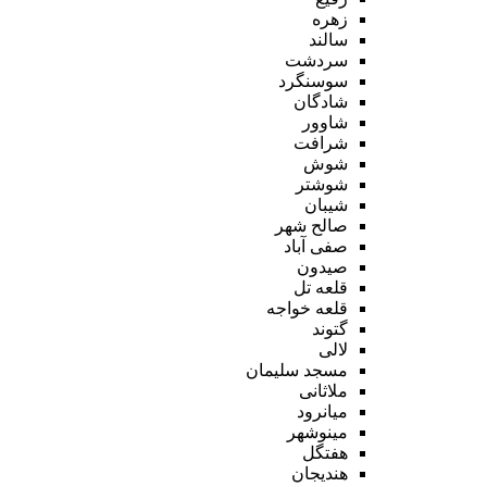
زهره
سالند
سردشت
سوسنگرد
شادگان
شاوور
شرافت
شوش
شوشتر
شیبان
صالح شهر
صفی آباد
صیدون
قلعه تل
قلعه خواجه
گتوند
لالی
مسجد سلیمان
ملاثانی
میانرود
مینوشهر
هفتگل
هندیجان