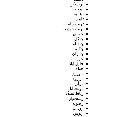
بردسکن
بیدخت
بینالود
تایباد
تربت جام
تربت حیدریه
جغتای
جنگل
چاشلو
چکنه
چناران
خرو
خلیل آباد
خواف
داورزن
در رود
درگز
دولت آباد
رباط سنگ
رشتخوار
رضویه
روداب
ریوش