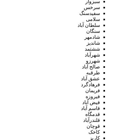
سبزوار
سرخس
سفیدسنگ
سلامی
سلطان آباد
سنگان
شادمهر
شاندیز
ششتمد
شهرآباد
شهرزو
صالح آباد
طرقبه
عشق آباد
فرهادگرد
فریمان
فیروزه
فیض آباد
قاسم آباد
قدمگاه
قلندرآباد
قوچان
کاخک
کاریز