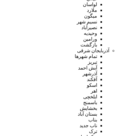
لواسان
ملارد
میگون
نسیم شهر
نصیرآباد
وحیدیه
ورامین
بازگشت
آذربایجان شرقی
تمام شهر‌ها
تبریز
آبش احمد
آذرشهر
آقکند
اسکو
اهر
ایلخچی
باسمنج
بخشایش
بستان آباد
بناب
ناب جدید
ترک