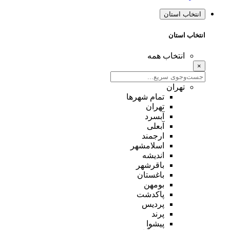
انتخاب استان
انتخاب استان
انتخاب همه
×
تهران
تمام شهر‌ها
تهران
آبسرد
آبعلی
ارجمند
اسلامشهر
اندیشه
باقرشهر
باغستان
بومهن
پاکدشت
پردیس
پرند
پیشوا