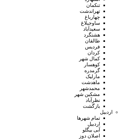
تنکمان
تهراندشت
چهارباغ
ساوجبلاغ
سعیدآباد
هشتگرد
طالقان
فردیس
کردان
کمال شهر
کوهسار
گرمدره
مارلیک
ماهدشت
محمدشهر
مشکین شهر
نظرآباد
بازگشت
اردبیل
تمام شهر‌ها
اردبیل
آبی بیگلو
اصلان دوز