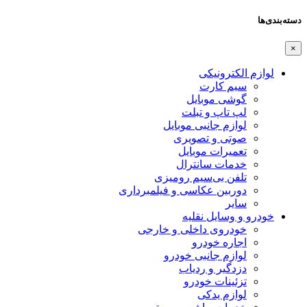
دسته‌بندی‌ها
×
لوازم الکترونیکی
سیم کارت
گوشی موبایل
لپ تاپ و تبلت
لوازم جانبی موبایل
صوتی و تصویری
تعمیرات موبایل
خدمات سانترال
تلفن بی‌سیم رومیزی
دوربین عکاسی و فیلمبرداری
سایر
خودرو و وسایل نقلیه
خودروی داخلی و خارجی
اجاره خودرو
لوازم جانبی خودرو
دزدگیر و ردیاب
تزئینات خودرو
لوازم یدکی