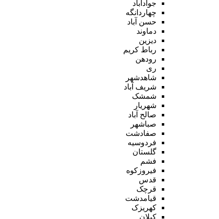
جوادآباد
چهاردانگه
حسن آباد
دماوند
دیزین
رباط کریم
رودهن
ری
شاهدشهر
شریف آباد
شمشک
شهریار
صالح آباد
صباشهر
صفادشت
فردوسیه
گلستان
فشم
فیروزکوه
قدس
قرچک
قیامدشت
کهریزک
کیلان