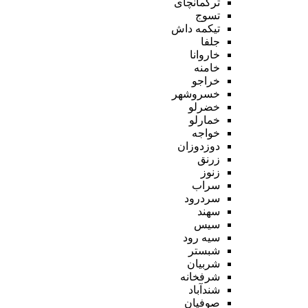
ترکمانچای
تسوج
تیکمه داش
جلفا
خاروانا
خامنه
خراجو
خسروشهر
خضرلو
خمارلو
خواجه
دوزدوزان
زرنق
زنوز
سراب
سردرود
سهند
سیس
سیه رود
شبستر
شربیان
شرفخانه
شندآباد
صوفیان