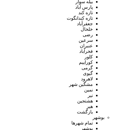
بیله سوار
پارس آباد
تازه کند
تازه کندانگوت
جعفرآباد
خلخال
رضی
سرعین
عنبران
فخرآباد
کلور
کوراییم
گرمی
گیوی
لاهرود
مشگین شهر
نمین
نیر
هشتجین
هیر
بازگشت
بوشهر
تمام شهر‌ها
بوشهر