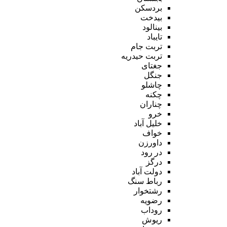
بردسکن
بیدخت
بینالود
تایباد
تربت جام
تربت حیدریه
جغتای
جنگل
چاشلو
چکنه
چناران
خرو
خلیل آباد
خواف
داورزن
در رود
درگز
دولت آباد
رباط سنگ
رشتخوار
رضویه
روداب
ریوش