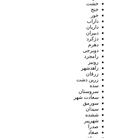
خشت
خنج
خور
داراب
داریان
دبیران
دژکرد
دهرم
دوبرجی
رامجرد
رونیز
زاهدشهر
زرقان
زرین دشت
سده
سروستان
سعادت شهر
سورمق
سیدان
ششده
شهرپیر
صدرا
صغاد