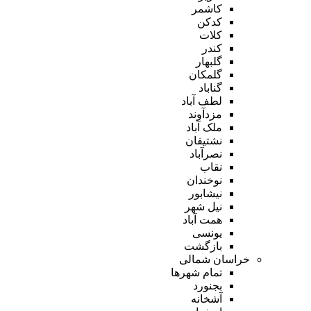
کاشمر
کدکن
کلات
کندر
گلبهار
گلمکان
گناباد
لطف آباد
مزدآوند
ملک آباد
نشتیفان
نصرآباد
نقاب
نوخندان
نیشابور
نیل شهر
همت آباد
یونسی
بازگشت
خراسان شمالی
تمام شهر‌ها
بجنورد
آشخانه