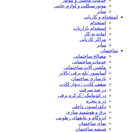
خدمات ماشین و موتور
موتورسیکلت و لوازم جانبی
سایر
استخدام و کاریابی
استخدام
استخدام بازاریاب
آماده به کار
مراکز کاریابی
سایر
ساختمان
مصالح ساختمانی
خدمات ساختمانی
ماشین آلات ساختمانی
آسانسور /پله برقی /بالابر
بازسازی ساختمان
سقف کاذب / دیوار کاذب
در ضد سرقت
در اتوماتیک / کرکره برقی
در و پنجره
دکوراسیون داخلی
برق و هوشمند سازی
ایزوگام و عایقهای رطوبتی
نمای ساختمان
شیشه ساختمان