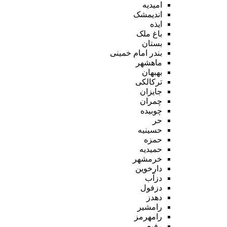
امیدیه
اندیمشک
ایذه
باغ ملک
بستان
بندر امام خمینی
ماهشهر
بهبهان
ترکالکی
جایزان
چمران
چوبیده
حر
حسینیه
حمزه
حمیدیه
خرمشهر
دارخوین
دزآب
دزفول
دهدز
رامشیر
رامهرمز
رفیع