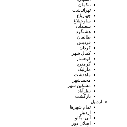
تنکمان
تهراندشت
چهارباغ
ساوجبلاغ
سعیدآباد
هشتگرد
طالقان
فردیس
کردان
کمال شهر
کوهسار
گرمدره
مارلیک
ماهدشت
محمدشهر
مشکین شهر
نظرآباد
بازگشت
اردبیل
تمام شهر‌ها
اردبیل
آبی بیگلو
اصلان دوز