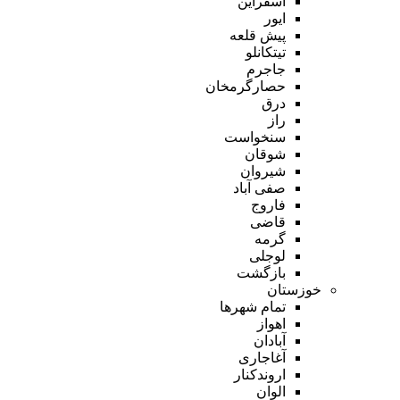
اسفراین
ایور
پیش قلعه
تیتکانلو
جاجرم
حصارگرمخان
درق
راز
سنخواست
شوقان
شیروان
صفی آباد
فاروج
قاضی
گرمه
لوجلی
بازگشت
خوزستان
تمام شهر‌ها
اهواز
آبادان
آغاجاری
اروندکنار
الوان