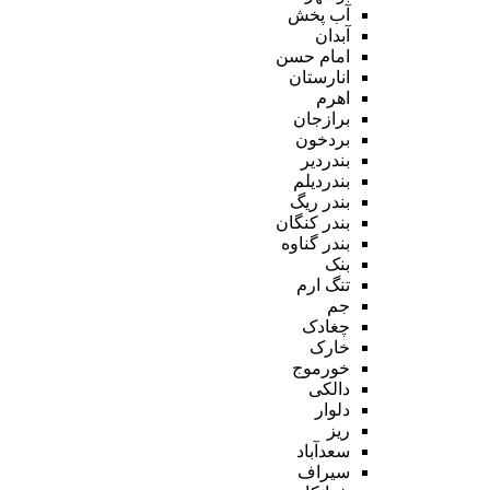
آب پخش
آبدان
امام حسن
انارستان
اهرم
برازجان
بردخون
بندردیر
بندردیلم
بندر ریگ
بندر کنگان
بندر گناوه
بنک
تنگ ارم
جم
چغادک
خارک
خورموج
دالکی
دلوار
ریز
سعدآباد
سیراف