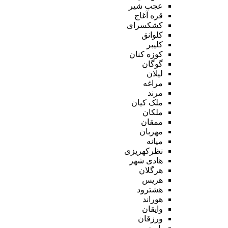
عجب شیر
قره آغاج
کشکسرای
کلوانق
کلیبر
کوزه کنان
گوگان
لیلان
مراغه
مرند
ملک کیان
ملکان
ممقان
مهربان
میانه
نظرکهریزی
هادی شهر
هرگلان
هریس
هشترود
هوراند
وایقان
ورزقان