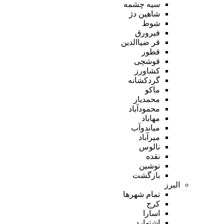
سیه چشمه
شاهین دژ
شوط
فیرورق
قر ضیاالدین
قطور
قوشچی
کشاورز
گردکشانه
ماکو
محمدیار
محمودآباد
مهاباد
میاندوآب
میرآباد
نالوس
نقده
نوشین
بازگشت
البرز
تمام شهر‌ها
کرج
اسارا
اشتهارد