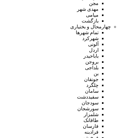
مجن
مهدی شهر
میامی
بازگشت
چهارمحال و بختیاری
تمام شهر‌ها
شهرکرد
آلونی
اردل
باباحیدر
بروجن
بلداجی
بن
جونقان
چلگرد
سامان
سفیددشت
سودجان
سورشجان
شلمزار
طاقانک
فارسان
فرادبنه
فرخ شهر