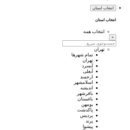
انتخاب استان
انتخاب استان
انتخاب همه
×
تهران
تمام شهر‌ها
تهران
آبسرد
آبعلی
ارجمند
اسلامشهر
اندیشه
باقرشهر
باغستان
بومهن
پاکدشت
پردیس
پرند
پیشوا