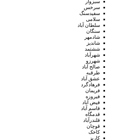
سبزوار
سرخس
سفیدسنگ
سلامی
سلطان آباد
سنگان
شادمهر
شاندیز
ششتمد
شهرآباد
شهرزو
صالح آباد
طرقبه
عشق آباد
فرهادگرد
فریمان
فیروزه
فیض آباد
قاسم آباد
قدمگاه
قلندرآباد
قوچان
کاخک
کاریز