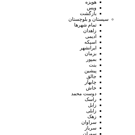
هویزه
ویس
بازگشت
سیستان و بلوچستان
تمام شهر‌ها
زاهدان
ادیمی
اسپکه
ایرانشهر
بزمان
بمپور
بنت
پیشین
جالق
چابهار
خاش
دوست محمد
راسک
زابل
زابلی
زهک
سراوان
سرباز
سوران