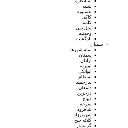
شبانکاره
شنبه
عسلویه
کاکی
کلمه
نخل تقی
وحدتیه
بازگشت
سمنان
تمام شهر‌ها
سمنان
آرادان
امیریه
ایوانکی
بسطام
بیارجمند
دامغان
درجزین
دیباج
سرخه
شاهرود
شهمیرزاد
کلاته خیج
گرمسار