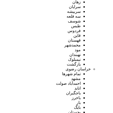
زهان
سرایان
سربیشه
سه قلعه
شوسف
طبس
فردوس
قاین
قهستان
محمدشهر
مود
نهبندان
نیمبلوک
بازگشت
خراسان رضوی
تمام شهر‌ها
مشهد
احمدآباد صولت
انابد
باجگیران
باخرز
بار
بایگ
بجستان