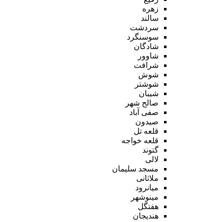
زهره
سالند
سردشت
سوسنگرد
شادگان
شاوور
شرافت
شوش
شوشتر
شیبان
صالح شهر
صفی آباد
صیدون
قلعه تل
قلعه خواجه
گتوند
لالی
مسجد سلیمان
ملاثانی
میانرود
مینوشهر
هفتگل
هندیجان