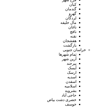
کیان
گندمان
گهرو
لردگان
مال خلیفه
ناغان
نافچ
نقنه
هفشجان
بازگشت
خراسان جنوبی
تمام شهر‌ها
آرین شهر
بیرجند
آیسک
ارسک
اسدیه
اسفدن
اسلامیه
بشرویه
حاجی آباد
خضری دشت بیاض
خوسف