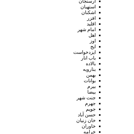
ارسنجان
استهبان
اشکنان
افزر
اقلید
امام شهر
اهل
اوز
ایج
ایزدخواست
باب انار
بالاده
بنارویه
بهمن
بوانات
بیرم
بیضا
جنت شهر
جهرم
جویم
حسن آباد
خان زنیان
خاوران
خرامه