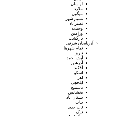
لواسان
ملارد
میگون
نسیم شهر
نصیرآباد
وحیدیه
ورامین
بازگشت
آذربایجان شرقی
تمام شهر‌ها
تبریز
آبش احمد
آذرشهر
آقکند
اسکو
اهر
ایلخچی
باسمنج
بخشایش
بستان آباد
بناب
ناب جدید
ترک