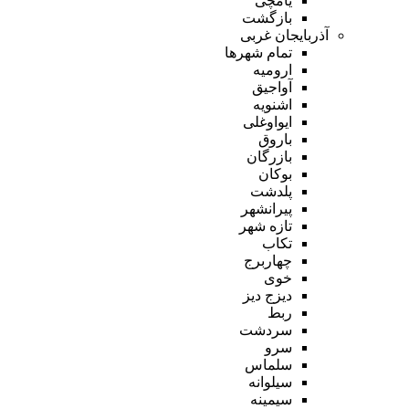
یامچی
بازگشت
آذربایجان غربی
تمام شهر‌ها
ارومیه
آواجیق
اشنویه
ایواوغلی
باروق
بازرگان
بوکان
پلدشت
پیرانشهر
تازه شهر
تکاب
چهاربرج
خوی
دیزج دیز
ربط
سردشت
سرو
سلماس
سیلوانه
سیمینه