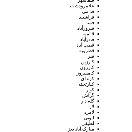
صفاشهر
علامرودشت
فدامی
فراشبند
فسا
فیروزآباد
قائمیه
قادرآباد
قطب آباد
قطرویه
قیر
کارزین
کازرون
کامفیروز
کره ای
کنارتخته
کوار
گراش
گله دار
لار
لامرد
لپویی
لطیفی
مبارک آباد دیز