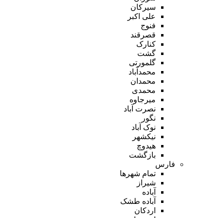
سیرکان
علی اکبر
فنوج
قصرقند
کنارک
گشت
گلمورتی
محمدآباد
محمدان
محمدی
میرجاوه
نصرت آباد
نگور
نوک آباد
نیکشهر
هیدوچ
بازگشت
فارس
تمام شهر‌ها
شیراز
آباده
آباده طشک
اردکان