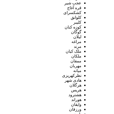
عجب شیر
قره آغاج
کشکسرای
کلوانق
کلیبر
کوزه کنان
گوگان
لیلان
مراغه
مرند
ملک کیان
ملکان
ممقان
مهربان
میانه
نظرکهریزی
هادی شهر
هرگلان
هریس
هشترود
هوراند
وایقان
ورزقان