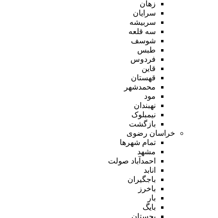
زهان
سرایان
سربیشه
سه قلعه
شوسف
طبس
فردوس
قاین
قهستان
محمدشهر
مود
نهبندان
نیمبلوک
بازگشت
خراسان رضوی
تمام شهر‌ها
مشهد
احمدآباد صولت
انابد
باجگیران
باخرز
بار
بایگ
بجستان