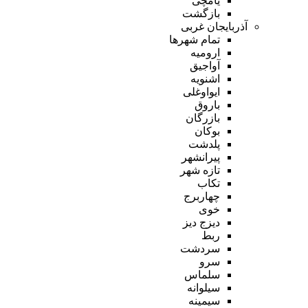
یامچی
بازگشت
آذربایجان غربی
تمام شهر‌ها
ارومیه
آواجیق
اشنویه
ایواوغلی
باروق
بازرگان
بوکان
پلدشت
پیرانشهر
تازه شهر
تکاب
چهاربرج
خوی
دیزج دیز
ربط
سردشت
سرو
سلماس
سیلوانه
سیمینه