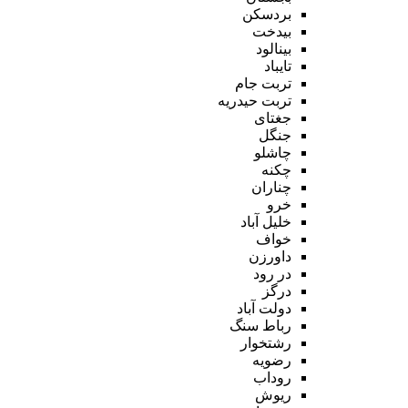
بردسکن
بیدخت
بینالود
تایباد
تربت جام
تربت حیدریه
جغتای
جنگل
چاشلو
چکنه
چناران
خرو
خلیل آباد
خواف
داورزن
در رود
درگز
دولت آباد
رباط سنگ
رشتخوار
رضویه
روداب
ریوش