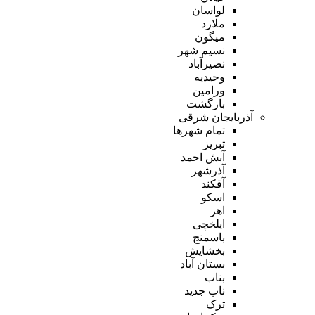
لواسان
ملارد
میگون
نسیم شهر
نصیرآباد
وحیدیه
ورامین
بازگشت
آذربایجان شرقی
تمام شهر‌ها
تبریز
آبش احمد
آذرشهر
آقکند
اسکو
اهر
ایلخچی
باسمنج
بخشایش
بستان آباد
بناب
ناب جدید
ترک