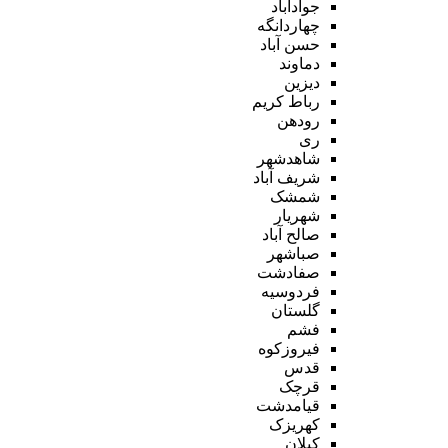
جوادآباد
چهاردانگه
حسن آباد
دماوند
دیزین
رباط کریم
رودهن
ری
شاهدشهر
شریف آباد
شمشک
شهریار
صالح آباد
صباشهر
صفادشت
فردوسیه
گلستان
فشم
فیروزکوه
قدس
قرچک
قیامدشت
کهریزک
کیلان