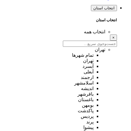
انتخاب استان
انتخاب استان
انتخاب همه
×
تهران
تمام شهر‌ها
تهران
آبسرد
آبعلی
ارجمند
اسلامشهر
اندیشه
باقرشهر
باغستان
بومهن
پاکدشت
پردیس
پرند
پیشوا