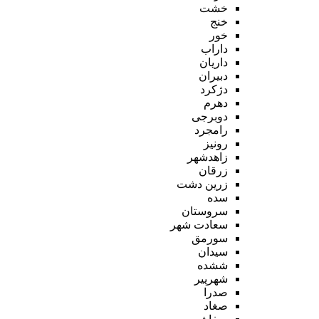
خشت
خنج
خور
داراب
داریان
دبیران
دژکرد
دهرم
دوبرجی
رامجرد
رونیز
زاهدشهر
زرقان
زرین دشت
سده
سروستان
سعادت شهر
سورمق
سیدان
ششده
شهرپیر
صدرا
صغاد