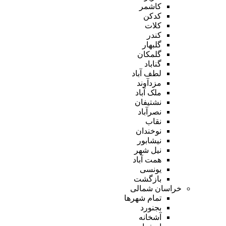
کاشمر
کدکن
کلات
کندر
گلبهار
گلمکان
گناباد
لطف آباد
مزدآوند
ملک آباد
نشتیفان
نصرآباد
نقاب
نوخندان
نیشابور
نیل شهر
همت آباد
یونسی
بازگشت
خراسان شمالی
تمام شهر‌ها
بجنورد
آشخانه