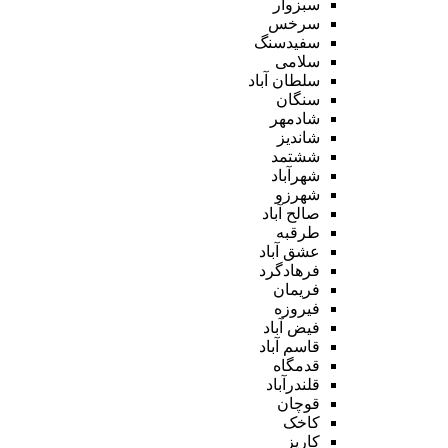
سبزوار
سرخس
سفیدسنگ
سلامی
سلطان آباد
سنگان
شادمهر
شاندیز
ششتمد
شهرآباد
شهرزو
صالح آباد
طرقبه
عشق آباد
فرهادگرد
فریمان
فیروزه
فیض آباد
قاسم آباد
قدمگاه
قلندرآباد
قوچان
کاخک
کاریز