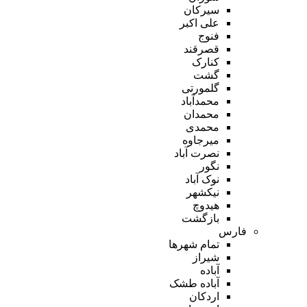
سیرکان
علی اکبر
فنوج
قصرقند
کنارک
گشت
گلمورتی
محمدآباد
محمدان
محمدی
میرجاوه
نصرت آباد
نگور
نوک آباد
نیکشهر
هیدوچ
بازگشت
فارس
تمام شهر‌ها
شیراز
آباده
آباده طشک
اردکان