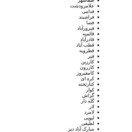
صفاشهر
علامرودشت
فدامی
فراشبند
فسا
فیروزآباد
قائمیه
قادرآباد
قطب آباد
قطرویه
قیر
کارزین
کازرون
کامفیروز
کره ای
کنارتخته
کوار
گراش
گله دار
لار
لامرد
لپویی
لطیفی
مبارک آباد دیز