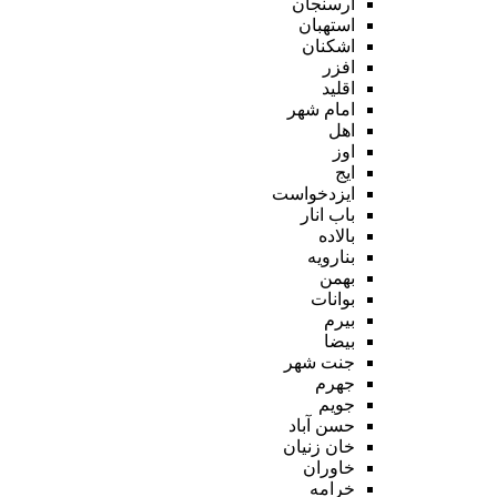
ارسنجان
استهبان
اشکنان
افزر
اقلید
امام شهر
اهل
اوز
ایج
ایزدخواست
باب انار
بالاده
بنارویه
بهمن
بوانات
بیرم
بیضا
جنت شهر
جهرم
جویم
حسن آباد
خان زنیان
خاوران
خرامه