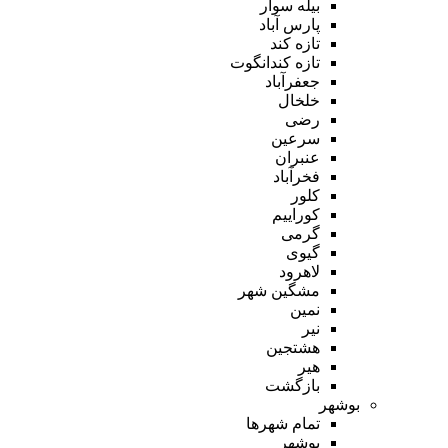
بیله سوار
پارس آباد
تازه کند
تازه کندانگوت
جعفرآباد
خلخال
رضی
سرعین
عنبران
فخرآباد
کلور
کوراییم
گرمی
گیوی
لاهرود
مشگین شهر
نمین
نیر
هشتجین
هیر
بازگشت
بوشهر
تمام شهر‌ها
بوشهر