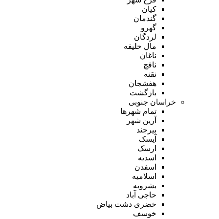
کیان
گندمان
گهرو
لردگان
مال خلیفه
ناغان
نافچ
نقنه
هفشجان
بازگشت
خراسان جنوبی
تمام شهر‌ها
آرین شهر
بیرجند
آیسک
ارسک
اسدیه
اسفدن
اسلامیه
بشرویه
حاجی آباد
خضری دشت بیاض
خوسف