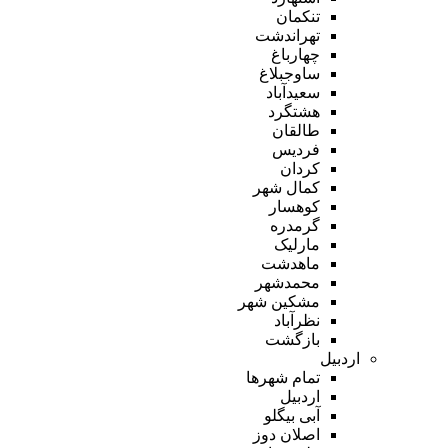
تنکمان
تهراندشت
چهارباغ
ساوجبلاغ
سعیدآباد
هشتگرد
طالقان
فردیس
کردان
کمال شهر
کوهسار
گرمدره
مارلیک
ماهدشت
محمدشهر
مشکین شهر
نظرآباد
بازگشت
اردبیل
تمام شهر‌ها
اردبیل
آبی بیگلو
اصلان دوز