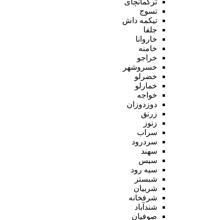
ترکمانچای
تسوج
تیکمه داش
جلفا
خاروانا
خامنه
خراجو
خسروشهر
خضرلو
خمارلو
خواجه
دوزدوزان
زرنق
زنوز
سراب
سردرود
سهند
سیس
سیه رود
شبستر
شربیان
شرفخانه
شندآباد
صوفیان