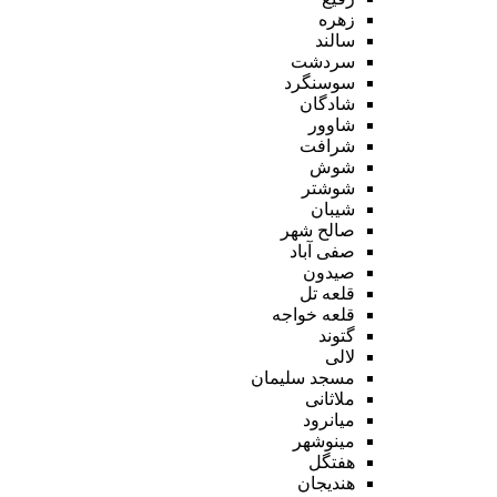
زهره
سالند
سردشت
سوسنگرد
شادگان
شاوور
شرافت
شوش
شوشتر
شیبان
صالح شهر
صفی آباد
صیدون
قلعه تل
قلعه خواجه
گتوند
لالی
مسجد سلیمان
ملاثانی
میانرود
مینوشهر
هفتگل
هندیجان