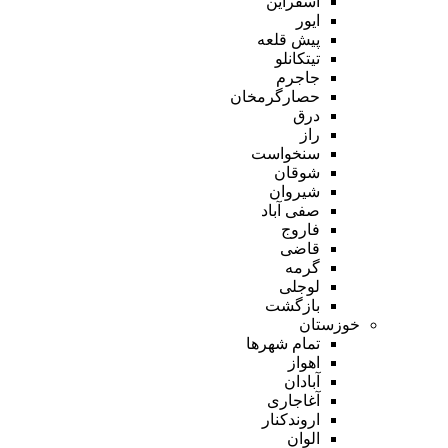
اسفراین
ایور
پیش قلعه
تیتکانلو
جاجرم
حصارگرمخان
درق
راز
سنخواست
شوقان
شیروان
صفی آباد
فاروج
قاضی
گرمه
لوجلی
بازگشت
خوزستان
تمام شهر‌ها
اهواز
آبادان
آغاجاری
اروندکنار
الوان