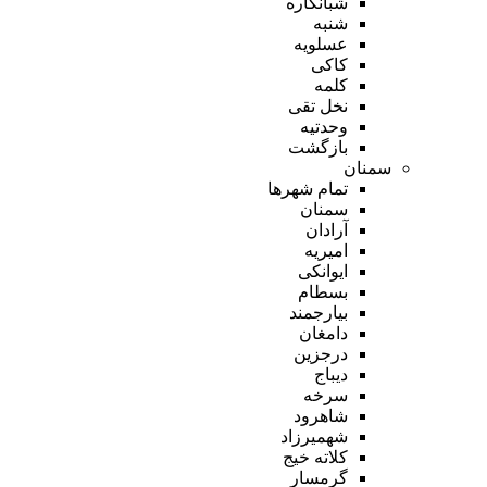
شبانکاره
شنبه
عسلویه
کاکی
کلمه
نخل تقی
وحدتیه
بازگشت
سمنان
تمام شهر‌ها
سمنان
آرادان
امیریه
ایوانکی
بسطام
بیارجمند
دامغان
درجزین
دیباج
سرخه
شاهرود
شهمیرزاد
کلاته خیج
گرمسار