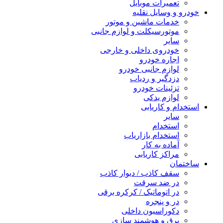
تعمیرات موبایل
خودرو و وسایل نقلیه
خدمات ماشین و موتور
موتورسیکلت و لوازم جانبی
سایر
خودروی داخلی و خارجی
اجاره خودرو
لوازم جانبی خودرو
دزدگیر و ردیاب
تزئینات خودرو
لوازم یدکی
استخدام و کاریابی
سایر
استخدام
استخدام بازاریاب
آماده به کار
مراکز کاریابی
ساختمان
سقف کاذب / دیوار کاذب
در ضد سرقت
در اتوماتیک / کرکره برقی
در و پنجره
دکوراسیون داخلی
برق و هوشمند سازی