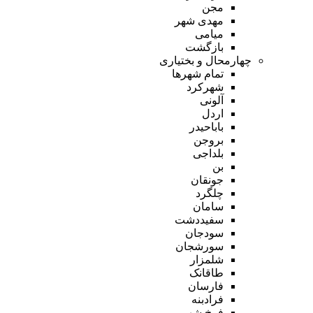
مجن
مهدی شهر
میامی
بازگشت
چهارمحال و بختیاری
تمام شهر‌ها
شهرکرد
آلونی
اردل
باباحیدر
بروجن
بلداجی
بن
جونقان
چلگرد
سامان
سفیددشت
سودجان
سورشجان
شلمزار
طاقانک
فارسان
فرادبنه
فرخ شهر