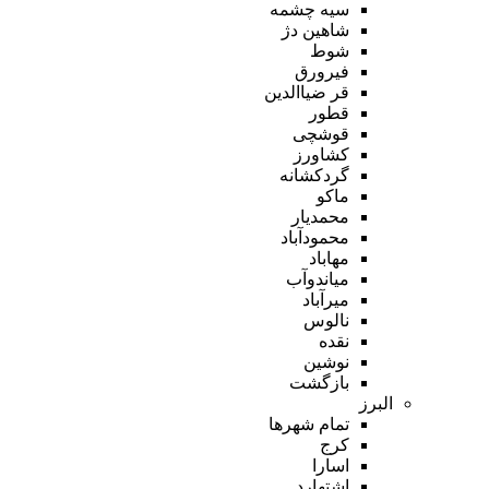
سیه چشمه
شاهین دژ
شوط
فیرورق
قر ضیاالدین
قطور
قوشچی
کشاورز
گردکشانه
ماکو
محمدیار
محمودآباد
مهاباد
میاندوآب
میرآباد
نالوس
نقده
نوشین
بازگشت
البرز
تمام شهر‌ها
کرج
اسارا
اشتهارد