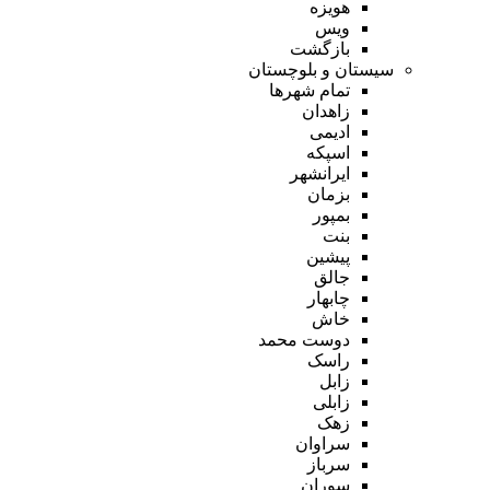
هویزه
ویس
بازگشت
سیستان و بلوچستان
تمام شهر‌ها
زاهدان
ادیمی
اسپکه
ایرانشهر
بزمان
بمپور
بنت
پیشین
جالق
چابهار
خاش
دوست محمد
راسک
زابل
زابلی
زهک
سراوان
سرباز
سوران