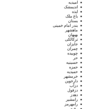
امیدیه
اندیمشک
ایذه
باغ ملک
بستان
بندر امام خمینی
ماهشهر
بهبهان
ترکالکی
جایزان
چمران
چوبیده
حر
حسینیه
حمزه
حمیدیه
خرمشهر
دارخوین
دزآب
دزفول
دهدز
رامشیر
رامهرمز
رفیع