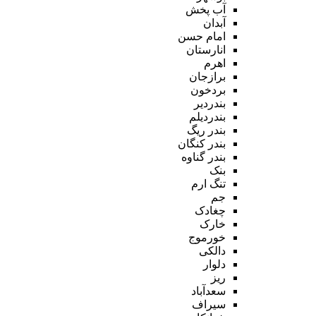
آب پخش
آبدان
امام حسن
انارستان
اهرم
برازجان
بردخون
بندردیر
بندردیلم
بندر ریگ
بندر کنگان
بندر گناوه
بنک
تنگ ارم
جم
چغادک
خارک
خورموج
دالکی
دلوار
ریز
سعدآباد
سیراف