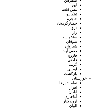
اسفراین
ایور
پیش قلعه
تیتکانلو
جاجرم
حصارگرمخان
درق
راز
سنخواست
شوقان
شیروان
صفی آباد
فاروج
قاضی
گرمه
لوجلی
بازگشت
خوزستان
تمام شهر‌ها
اهواز
آبادان
آغاجاری
اروندکنار
الوان