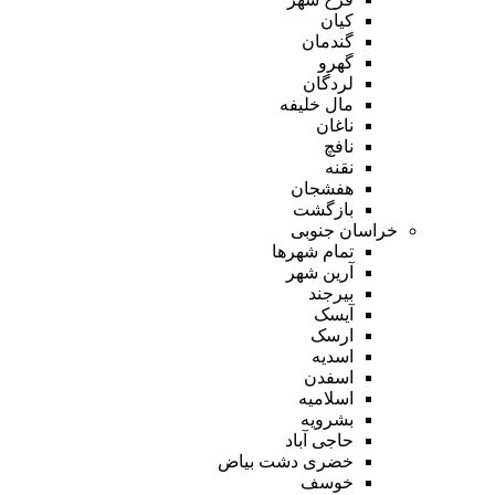
کیان
گندمان
گهرو
لردگان
مال خلیفه
ناغان
نافچ
نقنه
هفشجان
بازگشت
خراسان جنوبی
تمام شهر‌ها
آرین شهر
بیرجند
آیسک
ارسک
اسدیه
اسفدن
اسلامیه
بشرویه
حاجی آباد
خضری دشت بیاض
خوسف