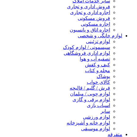
سایر خدمات املاک
فروش اداری و تجاری
اجاره اداری و تجاری
فروش مسکونی
اجاره مسکونی
اجاره اتاق و پانسیون
لوازم خانگی و شخصی
لوازم تزئینی
سیسمونی / لوازم کودک
لوازم اداری فروشگاهی
تصفیه آب و هوا
کیف و کفش
مجله و کتاب
پوشاک
کالای خواب
فرش / گلیم / قالیچه
لوازم چوبی / مبلمان
لوازم برقی و گازی
اسباب بازی
سایر
لوازم ورزشی
لوازم خانه و آشپزخانه
لوازم موسیقی
متفرقه