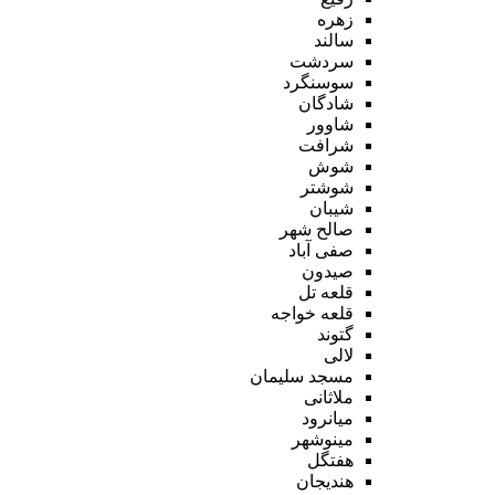
زهره
سالند
سردشت
سوسنگرد
شادگان
شاوور
شرافت
شوش
شوشتر
شیبان
صالح شهر
صفی آباد
صیدون
قلعه تل
قلعه خواجه
گتوند
لالی
مسجد سلیمان
ملاثانی
میانرود
مینوشهر
هفتگل
هندیجان