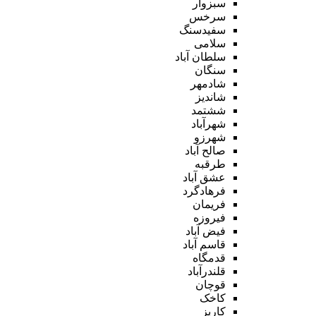
سبزوار
سرخس
سفیدسنگ
سلامی
سلطان آباد
سنگان
شادمهر
شاندیز
ششتمد
شهرآباد
شهرزو
صالح آباد
طرقبه
عشق آباد
فرهادگرد
فریمان
فیروزه
فیض آباد
قاسم آباد
قدمگاه
قلندرآباد
قوچان
کاخک
کاریز