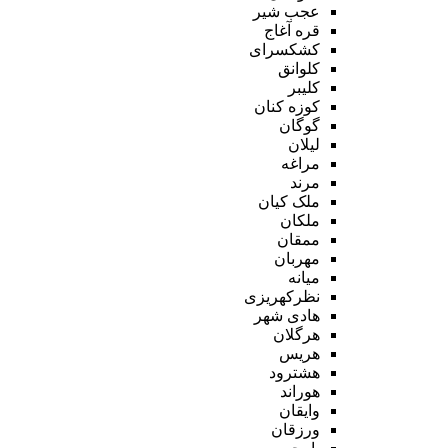
عجب شیر
قره آغاج
کشکسرای
کلوانق
کلیبر
کوزه کنان
گوگان
لیلان
مراغه
مرند
ملک کیان
ملکان
ممقان
مهربان
میانه
نظرکهریزی
هادی شهر
هرگلان
هریس
هشترود
هوراند
وایقان
ورزقان