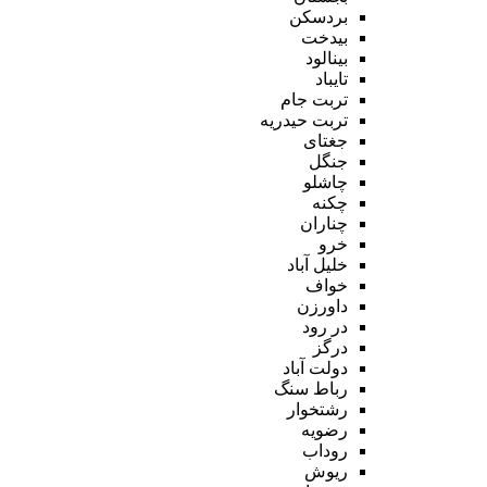
بردسکن
بیدخت
بینالود
تایباد
تربت جام
تربت حیدریه
جغتای
جنگل
چاشلو
چکنه
چناران
خرو
خلیل آباد
خواف
داورزن
در رود
درگز
دولت آباد
رباط سنگ
رشتخوار
رضویه
روداب
ریوش