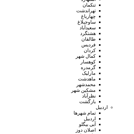
تنکمان
تهراندشت
چهارباغ
ساوجبلاغ
سعیدآباد
هشتگرد
طالقان
فردیس
کردان
کمال شهر
کوهسار
گرمدره
مارلیک
ماهدشت
محمدشهر
مشکین شهر
نظرآباد
بازگشت
اردبیل
تمام شهر‌ها
اردبیل
آبی بیگلو
اصلان دوز