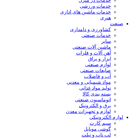
خدمات در منزل
خدمات ورزشی
خدمات ماشین های اداری
هنری
صنعت
کشاورزی و دامداری
خدمات صنعتی
سایر
ماشین آلات صنعتی
آهن آلات و فلزات
ابزار و یراق
لوازم صنعتی
ضایعات صنعتی
آب و فاضلاب
مواد شیمیایی و معدنی
تولید مواد غذایی
بسته بندی کالا
اتوماسیون صنعتی
برق و الکترونیک
لوازم و تجهیزات معدن
لوازم الکترونیکی
سیم کارت
گوشی موبایل
لپ تاپ و تبلت