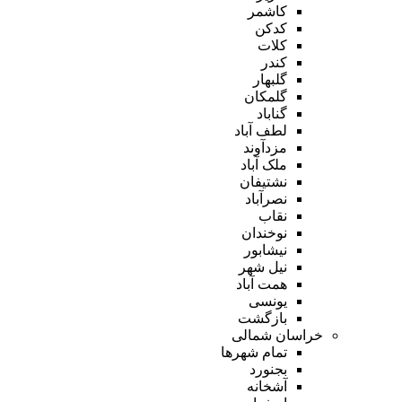
کاشمر
کدکن
کلات
کندر
گلبهار
گلمکان
گناباد
لطف آباد
مزدآوند
ملک آباد
نشتیفان
نصرآباد
نقاب
نوخندان
نیشابور
نیل شهر
همت آباد
یونسی
بازگشت
خراسان شمالی
تمام شهر‌ها
بجنورد
آشخانه