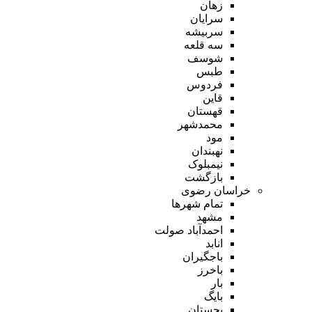
زهان
سرایان
سربیشه
سه قلعه
شوسف
طبس
فردوس
قاین
قهستان
محمدشهر
مود
نهبندان
نیمبلوک
بازگشت
خراسان رضوی
تمام شهر‌ها
مشهد
احمدآباد صولت
انابد
باجگیران
باخرز
بار
بایگ
بجستان