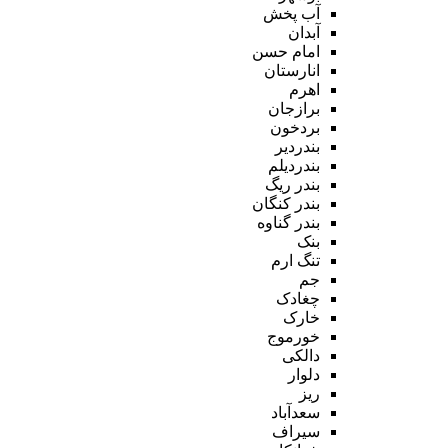
آب پخش
آبدان
امام حسن
انارستان
اهرم
برازجان
بردخون
بندردیر
بندردیلم
بندر ریگ
بندر کنگان
بندر گناوه
بنک
تنگ ارم
جم
چغادک
خارک
خورموج
دالکی
دلوار
ریز
سعدآباد
سیراف