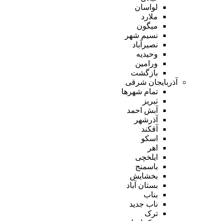
لواسان
ملارد
میگون
نسیم شهر
نصیرآباد
وحیدیه
ورامین
بازگشت
آذربایجان شرقی
تمام شهر‌ها
تبریز
آبش احمد
آذرشهر
آقکند
اسکو
اهر
ایلخچی
باسمنج
بخشایش
بستان آباد
بناب
ناب جدید
ترک