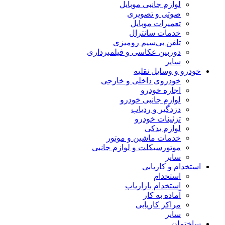
لوازم جانبی موبایل
صوتی و تصویری
تعمیرات موبایل
خدمات سانترال
تلفن بی‌سیم رومیزی
دوربین عکاسی و فیلمبرداری
سایر
خودرو و وسایل نقلیه
خودروی داخلی و خارجی
اجاره خودرو
لوازم جانبی خودرو
دزدگیر و ردیاب
تزئینات خودرو
لوازم یدکی
خدمات ماشین و موتور
موتورسیکلت و لوازم جانبی
سایر
استخدام و کاریابی
استخدام
استخدام بازاریاب
آماده به کار
مراکز کاریابی
سایر
ساختمان