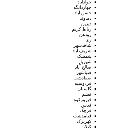
جوادآباد
چهاردانگه
حسن آباد
دماوند
دیزین
رباط کریم
رودهن
ری
شاهدشهر
شریف آباد
شمشک
شهریار
صالح آباد
صباشهر
صفادشت
فردوسیه
گلستان
فشم
فیروزکوه
قدس
قرچک
قیامدشت
کهریزک
کیلان