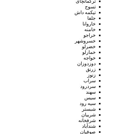
ترکمانچای
تسوج
تیکمه داش
جلفا
خاروانا
خامنه
خراجو
خسروشهر
خضرلو
خمارلو
خواجه
دوزدوزان
زرنق
زنوز
سراب
سردرود
سهند
سیس
سیه رود
شبستر
شربیان
شرفخانه
شندآباد
صوفیان