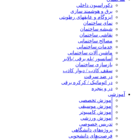
دکوراسیون داخلی
برق و هوشمند سازی
ایزوگام و عایقهای رطوبتی
نمای ساختمان
شیشه ساختمان
نقاشی ساختمان
مصالح ساختمانی
خدمات ساختمانی
ماشین آلات ساختمانی
آسانسور /پله برقی /بالابر
بازسازی ساختمان
سقف کاذب / دیوار کاذب
در ضد سرقت
در اتوماتیک / کرکره برقی
در و پنجره
آموزشی
آموزش تخصصی
آموزش موسیقی
آموزش کامپیوتر
آموزش ورزشی
تدریس خصوصی
پروژه‌های دانشگاهی
فرصت‌های دانشجویی