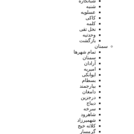
شبانکاره
شنبه
عسلویه
کاکی
کلمه
نخل تقی
وحدتیه
بازگشت
سمنان
تمام شهر‌ها
سمنان
آرادان
امیریه
ایوانکی
بسطام
بیارجمند
دامغان
درجزین
دیباج
سرخه
شاهرود
شهمیرزاد
کلاته خیج
گرمسار