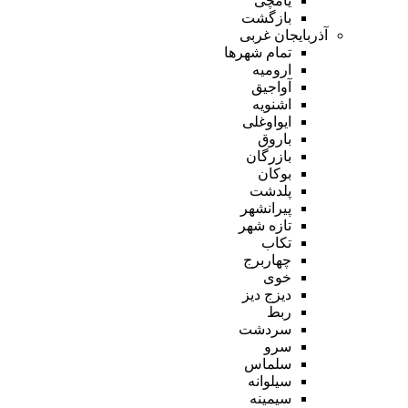
یامچی
بازگشت
آذربایجان غربی
تمام شهر‌ها
ارومیه
آواجیق
اشنویه
ایواوغلی
باروق
بازرگان
بوکان
پلدشت
پیرانشهر
تازه شهر
تکاب
چهاربرج
خوی
دیزج دیز
ربط
سردشت
سرو
سلماس
سیلوانه
سیمینه