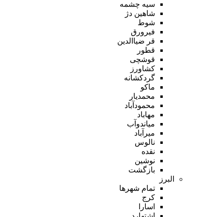
سیه چشمه
شاهین دژ
شوط
فیرورق
قر ضیاالدین
قطور
قوشچی
کشاورز
گردکشانه
ماکو
محمدیار
محمودآباد
مهاباد
میاندوآب
میرآباد
نالوس
نقده
نوشین
بازگشت
البرز
تمام شهر‌ها
کرج
اسارا
اشتهارد