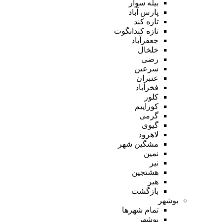
بیله سوار
پارس آباد
تازه کند
تازه کندانگوت
جعفرآباد
خلخال
رضی
سرعین
عنبران
فخرآباد
کلور
کوراییم
گرمی
گیوی
لاهرود
مشگین شهر
نمین
نیر
هشتجین
هیر
بازگشت
بوشهر
تمام شهر‌ها
بوشهر