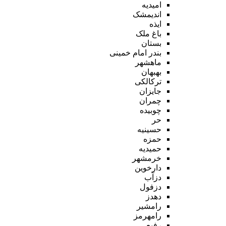
امیدیه
اندیمشک
ایذه
باغ ملک
بستان
بندر امام خمینی
ماهشهر
بهبهان
ترکالکی
جایزان
چمران
چوبیده
حر
حسینیه
حمزه
حمیدیه
خرمشهر
دارخوین
دزآب
دزفول
دهدز
رامشیر
رامهرمز
رفیع