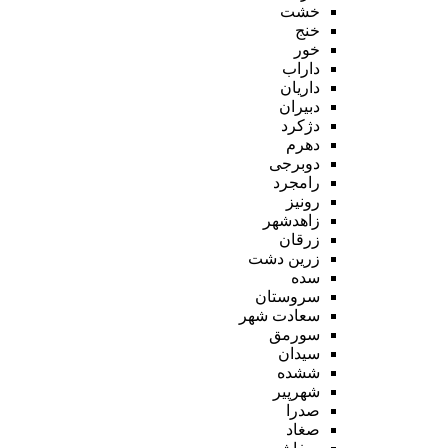
خشت
خنج
خور
داراب
داریان
دبیران
دژکرد
دهرم
دوبرجی
رامجرد
رونیز
زاهدشهر
زرقان
زرین دشت
سده
سروستان
سعادت شهر
سورمق
سیدان
ششده
شهرپیر
صدرا
صغاد