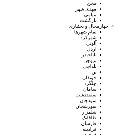
مجن
مهدی شهر
میامی
بازگشت
چهارمحال و بختیاری
تمام شهر‌ها
شهرکرد
آلونی
اردل
باباحیدر
بروجن
بلداجی
بن
جونقان
چلگرد
سامان
سفیددشت
سودجان
سورشجان
شلمزار
طاقانک
فارسان
فرادبنه
فرخ شهر