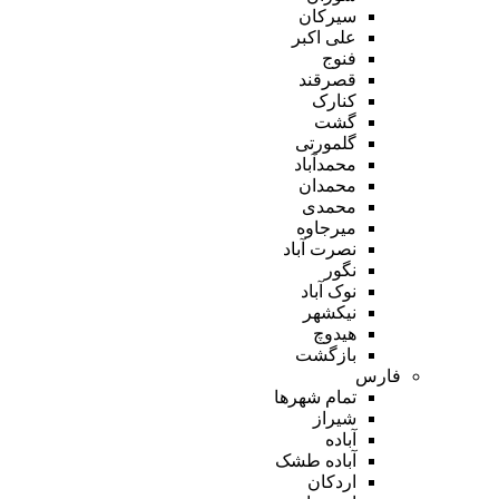
سیرکان
علی اکبر
فنوج
قصرقند
کنارک
گشت
گلمورتی
محمدآباد
محمدان
محمدی
میرجاوه
نصرت آباد
نگور
نوک آباد
نیکشهر
هیدوچ
بازگشت
فارس
تمام شهر‌ها
شیراز
آباده
آباده طشک
اردکان