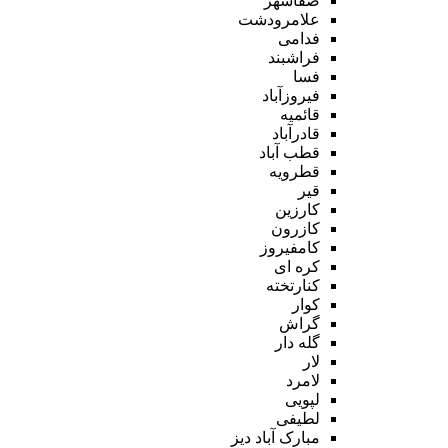
صفاشهر
علامرودشت
فدامی
فراشبند
فسا
فیروزآباد
قائمیه
قادرآباد
قطب آباد
قطرویه
قیر
کارزین
کازرون
کامفیروز
کره ای
کنارتخته
کوار
گراش
گله دار
لار
لامرد
لپویی
لطیفی
مبارک آباد دیز