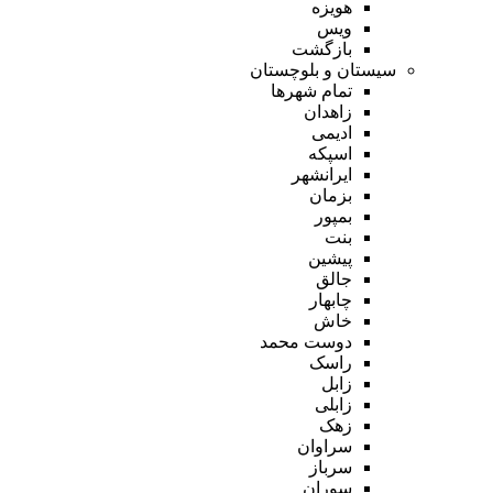
هویزه
ویس
بازگشت
سیستان و بلوچستان
تمام شهر‌ها
زاهدان
ادیمی
اسپکه
ایرانشهر
بزمان
بمپور
بنت
پیشین
جالق
چابهار
خاش
دوست محمد
راسک
زابل
زابلی
زهک
سراوان
سرباز
سوران