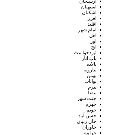
ارسنجان
استهبان
اشکنان
افزر
اقلید
امام شهر
اهل
اوز
ایج
ایزدخواست
باب انار
بالاده
بنارویه
بهمن
بوانات
بیرم
بیضا
جنت شهر
جهرم
جویم
حسن آباد
خان زنیان
خاوران
خرامه