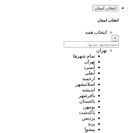
انتخاب استان
انتخاب استان
انتخاب همه
×
تهران
تمام شهر‌ها
تهران
آبسرد
آبعلی
ارجمند
اسلامشهر
اندیشه
باقرشهر
باغستان
بومهن
پاکدشت
پردیس
پرند
پیشوا