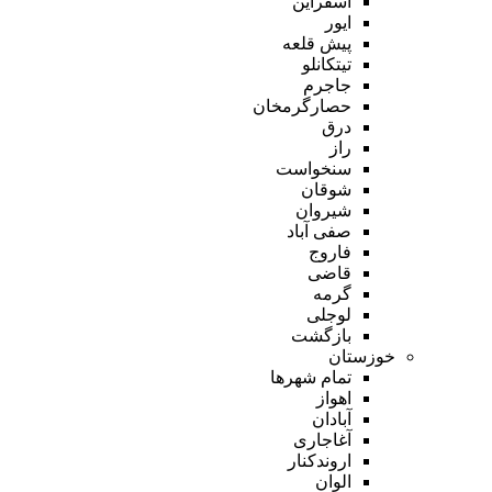
اسفراین
ایور
پیش قلعه
تیتکانلو
جاجرم
حصارگرمخان
درق
راز
سنخواست
شوقان
شیروان
صفی آباد
فاروج
قاضی
گرمه
لوجلی
بازگشت
خوزستان
تمام شهر‌ها
اهواز
آبادان
آغاجاری
اروندکنار
الوان