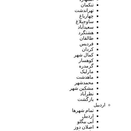
تنکمان
تهراندشت
چهارباغ
ساوجبلاغ
سعیدآباد
هشتگرد
طالقان
فردیس
کردان
کمال شهر
کوهسار
گرمدره
مارلیک
ماهدشت
محمدشهر
مشکین شهر
نظرآباد
بازگشت
اردبیل
تمام شهر‌ها
اردبیل
آبی بیگلو
اصلان دوز