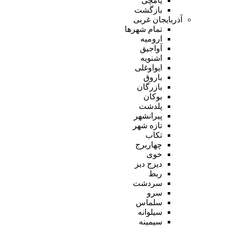
یامچی
بازگشت
آذربایجان غربی
تمام شهر‌ها
ارومیه
آواجیق
اشنویه
ایواوغلی
باروق
بازرگان
بوکان
پلدشت
پیرانشهر
تازه شهر
تکاب
چهاربرج
خوی
دیزج دیز
ربط
سردشت
سرو
سلماس
سیلوانه
سیمینه