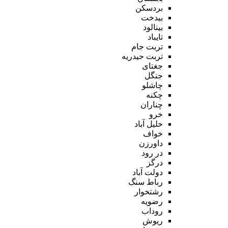
بردسکن
بیدخت
بینالود
تایباد
تربت جام
تربت حیدریه
جغتای
جنگل
چاشلو
چکنه
چناران
خرو
خلیل آباد
خواف
داورزن
در رود
درگز
دولت آباد
رباط سنگ
رشتخوار
رضویه
روداب
ریوش