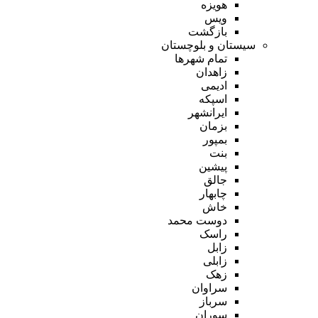
هویزه
ویس
بازگشت
سیستان و بلوچستان
تمام شهر‌ها
زاهدان
ادیمی
اسپکه
ایرانشهر
بزمان
بمپور
بنت
پیشین
جالق
چابهار
خاش
دوست محمد
راسک
زابل
زابلی
زهک
سراوان
سرباز
سوران