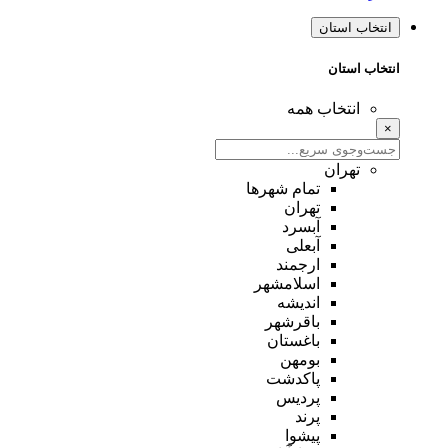
انتخاب استان
انتخاب استان
انتخاب همه
×
تهران
تمام شهر‌ها
تهران
آبسرد
آبعلی
ارجمند
اسلامشهر
اندیشه
باقرشهر
باغستان
بومهن
پاکدشت
پردیس
پرند
پیشوا