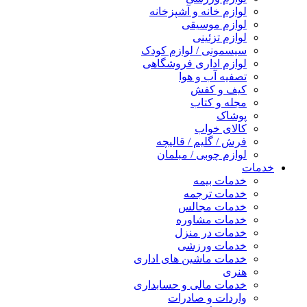
لوازم خانه و آشپزخانه
لوازم موسیقی
لوازم تزئینی
سیسمونی / لوازم کودک
لوازم اداری فروشگاهی
تصفیه آب و هوا
کیف و کفش
مجله و کتاب
پوشاک
کالای خواب
فرش / گلیم / قالیچه
لوازم چوبی / مبلمان
خدمات
خدمات بیمه
خدمات ترجمه
خدمات مجالس
خدمات مشاوره
خدمات در منزل
خدمات ورزشی
خدمات ماشین های اداری
هنری
خدمات مالی و حسابداری
واردات و صادرات