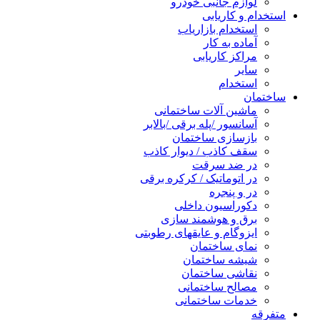
لوازم جانبی خودرو
استخدام و کاریابی
استخدام بازاریاب
آماده به کار
مراکز کاریابی
سایر
استخدام
ساختمان
ماشین آلات ساختمانی
آسانسور /پله برقی /بالابر
بازسازی ساختمان
سقف کاذب / دیوار کاذب
در ضد سرقت
در اتوماتیک / کرکره برقی
در و پنجره
دکوراسیون داخلی
برق و هوشمند سازی
ایزوگام و عایقهای رطوبتی
نمای ساختمان
شیشه ساختمان
نقاشی ساختمان
مصالح ساختمانی
خدمات ساختمانی
متفرقه