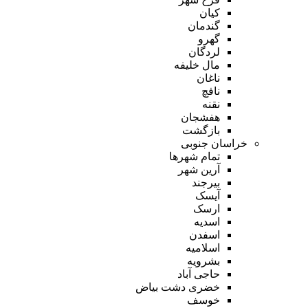
کیان
گندمان
گهرو
لردگان
مال خلیفه
ناغان
نافچ
نقنه
هفشجان
بازگشت
خراسان جنوبی
تمام شهر‌ها
آرین شهر
بیرجند
آیسک
ارسک
اسدیه
اسفدن
اسلامیه
بشرویه
حاجی آباد
خضری دشت بیاض
خوسف