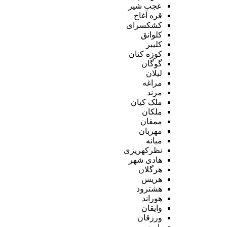
عجب شیر
قره آغاج
کشکسرای
کلوانق
کلیبر
کوزه کنان
گوگان
لیلان
مراغه
مرند
ملک کیان
ملکان
ممقان
مهربان
میانه
نظرکهریزی
هادی شهر
هرگلان
هریس
هشترود
هوراند
وایقان
ورزقان