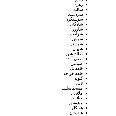
زهره
سالند
سردشت
سوسنگرد
شادگان
شاوور
شرافت
شوش
شوشتر
شیبان
صالح شهر
صفی آباد
صیدون
قلعه تل
قلعه خواجه
گتوند
لالی
مسجد سلیمان
ملاثانی
میانرود
مینوشهر
هفتگل
هندیجان