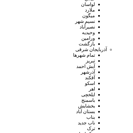
لواسان
ملارد
میگون
نسیم شهر
نصیرآباد
وحیدیه
ورامین
بازگشت
آذربایجان شرقی
تمام شهر‌ها
تبریز
آبش احمد
آذرشهر
آقکند
اسکو
اهر
ایلخچی
باسمنج
بخشایش
بستان آباد
بناب
ناب جدید
ترک