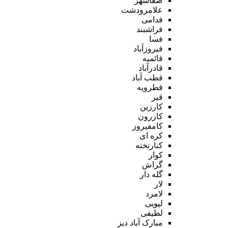
صفاشهر
علامرودشت
فدامی
فراشبند
فسا
فیروزآباد
قائمیه
قادرآباد
قطب آباد
قطرویه
قیر
کارزین
کازرون
کامفیروز
کره ای
کنارتخته
کوار
گراش
گله دار
لار
لامرد
لپویی
لطیفی
مبارک آباد دیز