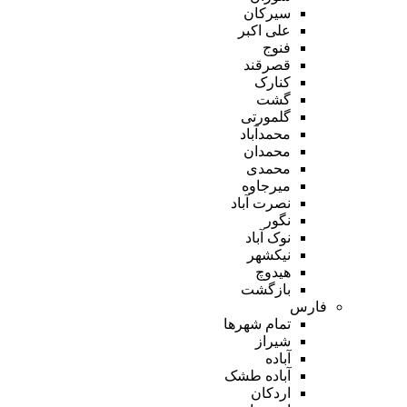
سیرکان
علی اکبر
فنوج
قصرقند
کنارک
گشت
گلمورتی
محمدآباد
محمدان
محمدی
میرجاوه
نصرت آباد
نگور
نوک آباد
نیکشهر
هیدوچ
بازگشت
فارس
تمام شهر‌ها
شیراز
آباده
آباده طشک
اردکان