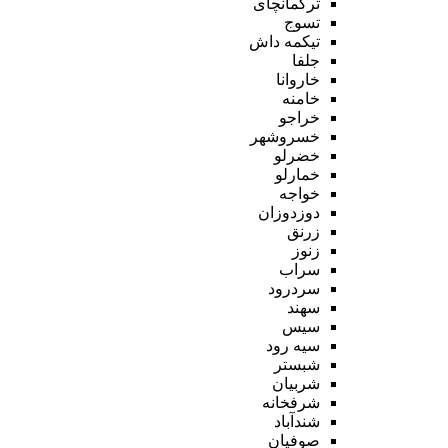
ترکمانچای
تسوج
تیکمه داش
جلفا
خاروانا
خامنه
خراجو
خسروشهر
خضرلو
خمارلو
خواجه
دوزدوزان
زرنق
زنوز
سراب
سردرود
سهند
سیس
سیه رود
شبستر
شربیان
شرفخانه
شندآباد
صوفیان