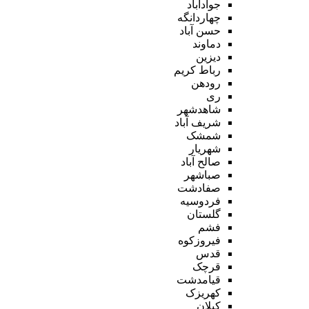
جوادآباد
چهاردانگه
حسن آباد
دماوند
دیزین
رباط کریم
رودهن
ری
شاهدشهر
شریف آباد
شمشک
شهریار
صالح آباد
صباشهر
صفادشت
فردوسیه
گلستان
فشم
فیروزکوه
قدس
قرچک
قیامدشت
کهریزک
کیلان