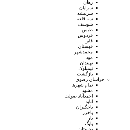
زهان
سرایان
سربیشه
سه قلعه
شوسف
طبس
فردوس
قاین
قهستان
محمدشهر
مود
نهبندان
نیمبلوک
بازگشت
خراسان رضوی
تمام شهر‌ها
مشهد
احمدآباد صولت
انابد
باجگیران
باخرز
بار
بایگ
بجستان