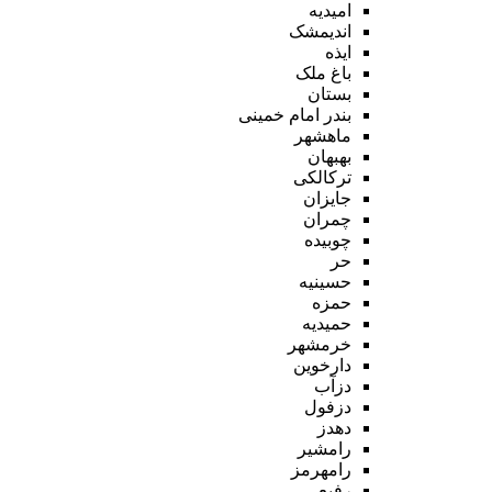
امیدیه
اندیمشک
ایذه
باغ ملک
بستان
بندر امام خمینی
ماهشهر
بهبهان
ترکالکی
جایزان
چمران
چوبیده
حر
حسینیه
حمزه
حمیدیه
خرمشهر
دارخوین
دزآب
دزفول
دهدز
رامشیر
رامهرمز
رفیع