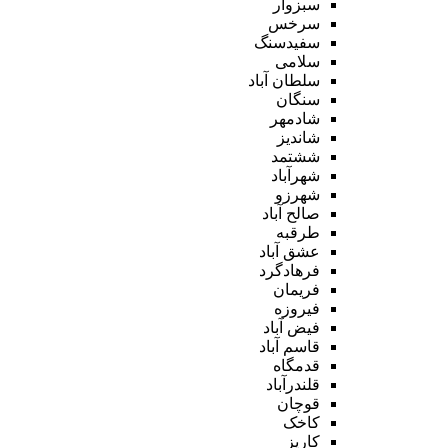
سبزوار
سرخس
سفیدسنگ
سلامی
سلطان آباد
سنگان
شادمهر
شاندیز
ششتمد
شهرآباد
شهرزو
صالح آباد
طرقبه
عشق آباد
فرهادگرد
فریمان
فیروزه
فیض آباد
قاسم آباد
قدمگاه
قلندرآباد
قوچان
کاخک
کاریز