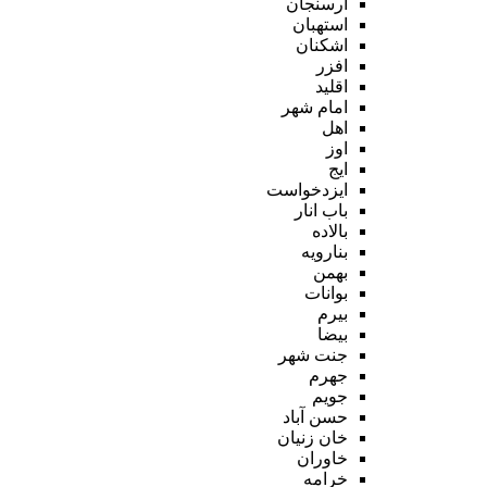
ارسنجان
استهبان
اشکنان
افزر
اقلید
امام شهر
اهل
اوز
ایج
ایزدخواست
باب انار
بالاده
بنارویه
بهمن
بوانات
بیرم
بیضا
جنت شهر
جهرم
جویم
حسن آباد
خان زنیان
خاوران
خرامه