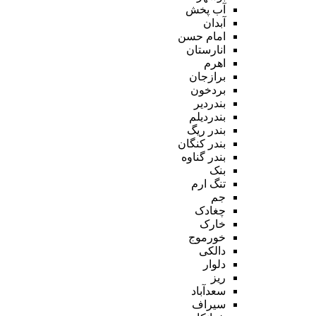
آب پخش
آبدان
امام حسن
انارستان
اهرم
برازجان
بردخون
بندردیر
بندردیلم
بندر ریگ
بندر کنگان
بندر گناوه
بنک
تنگ ارم
جم
چغادک
خارک
خورموج
دالکی
دلوار
ریز
سعدآباد
سیراف