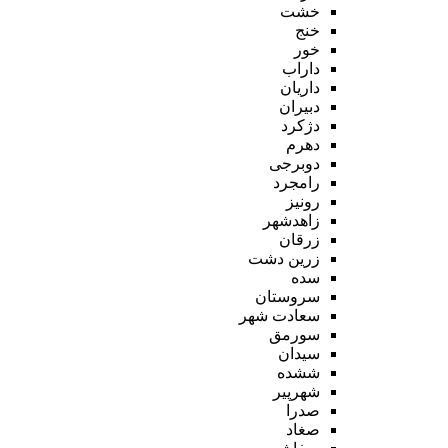
خشت
خنج
خور
داراب
داریان
دبیران
دژکرد
دهرم
دوبرجی
رامجرد
رونیز
زاهدشهر
زرقان
زرین دشت
سده
سروستان
سعادت شهر
سورمق
سیدان
ششده
شهرپیر
صدرا
صغاد