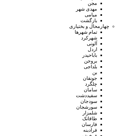
مجن
مهدی شهر
میامی
بازگشت
چهارمحال و بختیاری
تمام شهر‌ها
شهرکرد
آلونی
اردل
باباحیدر
بروجن
بلداجی
بن
جونقان
چلگرد
سامان
سفیددشت
سودجان
سورشجان
شلمزار
طاقانک
فارسان
فرادبنه
فرخ شهر