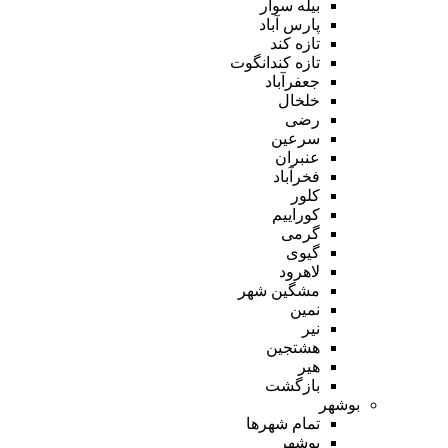
بیله سوار
پارس آباد
تازه کند
تازه کندانگوت
جعفرآباد
خلخال
رضی
سرعین
عنبران
فخرآباد
کلور
کوراییم
گرمی
گیوی
لاهرود
مشگین شهر
نمین
نیر
هشتجین
هیر
بازگشت
بوشهر
تمام شهر‌ها
بوشهر