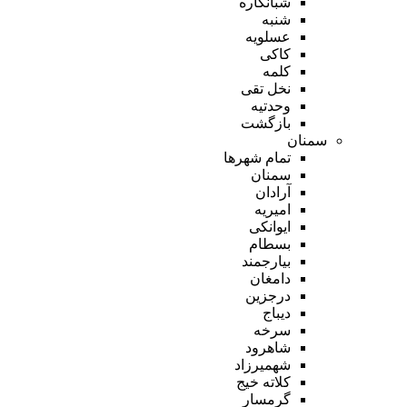
شبانکاره
شنبه
عسلویه
کاکی
کلمه
نخل تقی
وحدتیه
بازگشت
سمنان
تمام شهر‌ها
سمنان
آرادان
امیریه
ایوانکی
بسطام
بیارجمند
دامغان
درجزین
دیباج
سرخه
شاهرود
شهمیرزاد
کلاته خیج
گرمسار