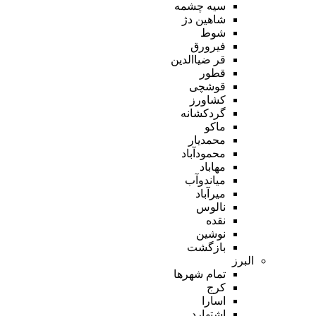
سیه چشمه
شاهین دژ
شوط
فیرورق
قر ضیاالدین
قطور
قوشچی
کشاورز
گردکشانه
ماکو
محمدیار
محمودآباد
مهاباد
میاندوآب
میرآباد
نالوس
نقده
نوشین
بازگشت
البرز
تمام شهر‌ها
کرج
اسارا
اشتهارد