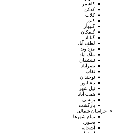
کاشمر
کدکن
کلات
کندر
گلبهار
گلمکان
گناباد
لطف آباد
مزدآوند
ملک آباد
نشتیفان
نصرآباد
نقاب
نوخندان
نیشابور
نیل شهر
همت آباد
یونسی
بازگشت
خراسان شمالی
تمام شهر‌ها
بجنورد
آشخانه