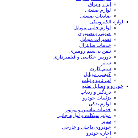
ابزار و یراق
لوازم صنعتی
ضایعات صنعتی
لوازم الکترونیکی
لوازم جانبی موبایل
صوتی و تصویری
تعمیرات موبایل
خدمات سانترال
تلفن بی‌سیم رومیزی
دوربین عکاسی و فیلمبرداری
سایر
سیم کارت
گوشی موبایل
لپ تاپ و تبلت
خودرو و وسایل نقلیه
دزدگیر و ردیاب
تزئینات خودرو
لوازم یدکی
خدمات ماشین و موتور
موتورسیکلت و لوازم جانبی
سایر
خودروی داخلی و خارجی
اجاره خودرو