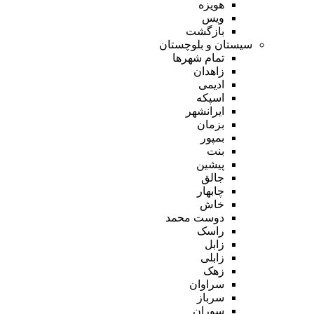
هویزه
ویس
بازگشت
سیستان و بلوچستان
تمام شهر‌ها
زاهدان
ادیمی
اسپکه
ایرانشهر
بزمان
بمپور
بنت
پیشین
جالق
چابهار
خاش
دوست محمد
راسک
زابل
زابلی
زهک
سراوان
سرباز
سوران