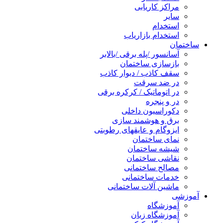
مراکز کاریابی
سایر
استخدام
استخدام بازاریاب
ساختمان
آسانسور /پله برقی /بالابر
بازسازی ساختمان
سقف کاذب / دیوار کاذب
در ضد سرقت
در اتوماتیک / کرکره برقی
در و پنجره
دکوراسیون داخلی
برق و هوشمند سازی
ایزوگام و عایقهای رطوبتی
نمای ساختمان
شیشه ساختمان
نقاشی ساختمان
مصالح ساختمانی
خدمات ساختمانی
ماشین آلات ساختمانی
آموزشی
آموزشگاه
آموزشگاه زبان