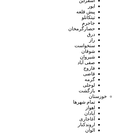
اسفراین
ایور
پیش قلعه
تیتکانلو
جاجرم
حصارگرمخان
درق
راز
سنخواست
شوقان
شیروان
صفی آباد
فاروج
قاضی
گرمه
لوجلی
بازگشت
خوزستان
تمام شهر‌ها
اهواز
آبادان
آغاجاری
اروندکنار
الوان