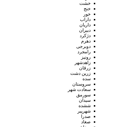
خشت
خنج
خور
داراب
داریان
دبیران
دژکرد
دهرم
دوبرجی
رامجرد
رونیز
زاهدشهر
زرقان
زرین دشت
سده
سروستان
سعادت شهر
سورمق
سیدان
ششده
شهرپیر
صدرا
صغاد