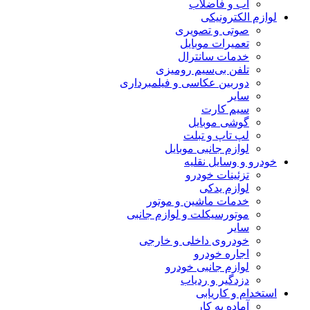
آب و فاضلاب
لوازم الکترونیکی
صوتی و تصویری
تعمیرات موبایل
خدمات سانترال
تلفن بی‌سیم رومیزی
دوربین عکاسی و فیلمبرداری
سایر
سیم کارت
گوشی موبایل
لپ تاپ و تبلت
لوازم جانبی موبایل
خودرو و وسایل نقلیه
تزئینات خودرو
لوازم یدکی
خدمات ماشین و موتور
موتورسیکلت و لوازم جانبی
سایر
خودروی داخلی و خارجی
اجاره خودرو
لوازم جانبی خودرو
دزدگیر و ردیاب
استخدام و کاریابی
آماده به کار