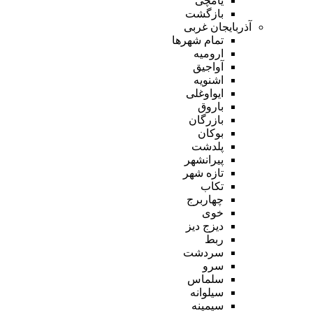
یامچی
بازگشت
آذربایجان غربی
تمام شهر‌ها
ارومیه
آواجیق
اشنویه
ایواوغلی
باروق
بازرگان
بوکان
پلدشت
پیرانشهر
تازه شهر
تکاب
چهاربرج
خوی
دیزج دیز
ربط
سردشت
سرو
سلماس
سیلوانه
سیمینه