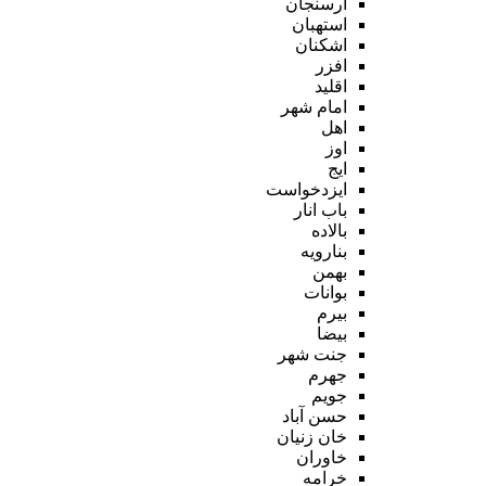
ارسنجان
استهبان
اشکنان
افزر
اقلید
امام شهر
اهل
اوز
ایج
ایزدخواست
باب انار
بالاده
بنارویه
بهمن
بوانات
بیرم
بیضا
جنت شهر
جهرم
جویم
حسن آباد
خان زنیان
خاوران
خرامه