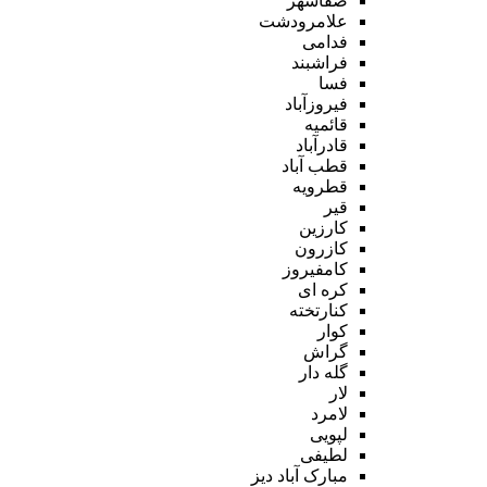
صفاشهر
علامرودشت
فدامی
فراشبند
فسا
فیروزآباد
قائمیه
قادرآباد
قطب آباد
قطرویه
قیر
کارزین
کازرون
کامفیروز
کره ای
کنارتخته
کوار
گراش
گله دار
لار
لامرد
لپویی
لطیفی
مبارک آباد دیز