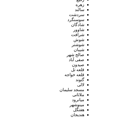
زهره
سالند
سردشت
سوسنگرد
شادگان
شاوور
شرافت
شوش
شوشتر
شیبان
صالح شهر
صفی آباد
صیدون
قلعه تل
قلعه خواجه
گتوند
لالی
مسجد سلیمان
ملاثانی
میانرود
مینوشهر
هفتگل
هندیجان