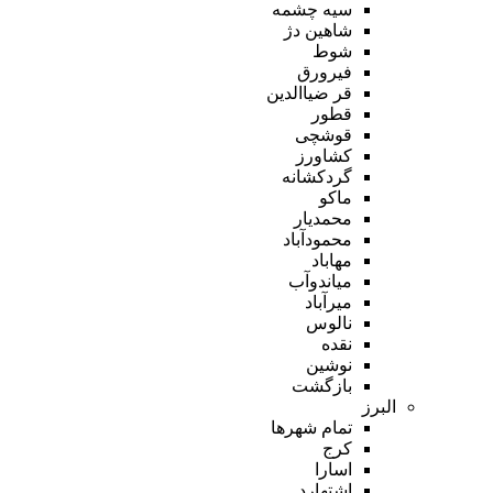
سیه چشمه
شاهین دژ
شوط
فیرورق
قر ضیاالدین
قطور
قوشچی
کشاورز
گردکشانه
ماکو
محمدیار
محمودآباد
مهاباد
میاندوآب
میرآباد
نالوس
نقده
نوشین
بازگشت
البرز
تمام شهر‌ها
کرج
اسارا
اشتهارد