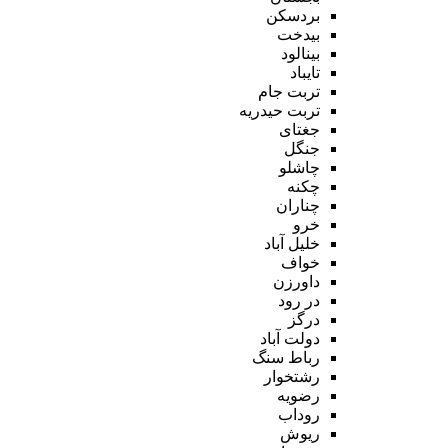
بردسکن
بیدخت
بینالود
تایباد
تربت جام
تربت حیدریه
جغتای
جنگل
چاشلو
چکنه
چناران
خرو
خلیل آباد
خواف
داورزن
در رود
درگز
دولت آباد
رباط سنگ
رشتخوار
رضویه
روداب
ریوش