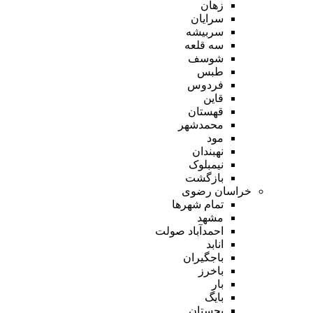
زهان
سرایان
سربیشه
سه قلعه
شوسف
طبس
فردوس
قاین
قهستان
محمدشهر
مود
نهبندان
نیمبلوک
بازگشت
خراسان رضوی
تمام شهر‌ها
مشهد
احمدآباد صولت
انابد
باجگیران
باخرز
بار
بایگ
بجستان