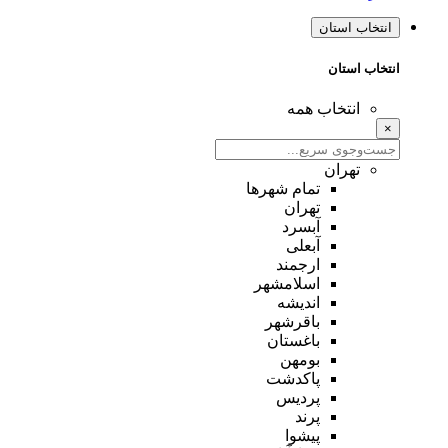
انتخاب استان
انتخاب استان
انتخاب همه
×
تهران
تمام شهر‌ها
تهران
آبسرد
آبعلی
ارجمند
اسلامشهر
اندیشه
باقرشهر
باغستان
بومهن
پاکدشت
پردیس
پرند
پیشوا