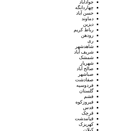
جوادآباد
چهاردانگه
حسن آباد
دماوند
دیزین
رباط کریم
رودهن
ری
شاهدشهر
شریف آباد
شمشک
شهریار
صالح آباد
صباشهر
صفادشت
فردوسیه
گلستان
فشم
فیروزکوه
قدس
قرچک
قیامدشت
کهریزک
کیلان