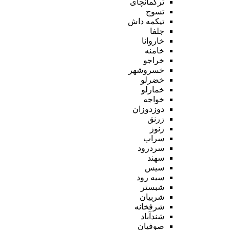
ترکمانچای
تسوج
تیکمه داش
جلفا
خاروانا
خامنه
خراجو
خسروشهر
خضرلو
خمارلو
خواجه
دوزدوزان
زرنق
زنوز
سراب
سردرود
سهند
سیس
سیه رود
شبستر
شربیان
شرفخانه
شندآباد
صوفیان