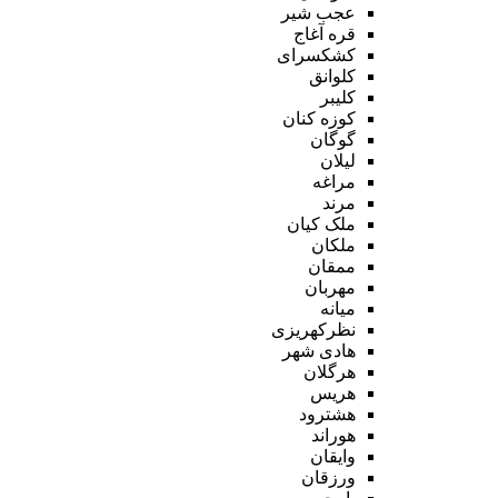
عجب شیر
قره آغاج
کشکسرای
کلوانق
کلیبر
کوزه کنان
گوگان
لیلان
مراغه
مرند
ملک کیان
ملکان
ممقان
مهربان
میانه
نظرکهریزی
هادی شهر
هرگلان
هریس
هشترود
هوراند
وایقان
ورزقان