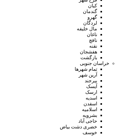
کیان
گندمان
گهرو
لردگان
مال خلیفه
ناغان
نافچ
نقنه
هفشجان
بازگشت
خراسان جنوبی
تمام شهر‌ها
آرین شهر
بیرجند
آیسک
ارسک
اسدیه
اسفدن
اسلامیه
بشرویه
حاجی آباد
خضری دشت بیاض
خوسف