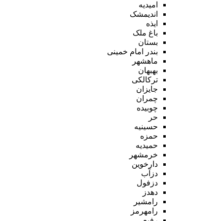
امیدیه
اندیمشک
ایذه
باغ ملک
بستان
بندر امام خمینی
ماهشهر
بهبهان
ترکالکی
جایزان
چمران
چوبیده
حر
حسینیه
حمزه
حمیدیه
خرمشهر
دارخوین
دزآب
دزفول
دهدز
رامشیر
رامهرمز
رفیع