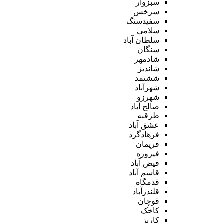
سبزوار
سرخس
سفیدسنگ
سلامی
سلطان آباد
سنگان
شادمهر
شاندیز
ششتمد
شهرآباد
شهرزو
صالح آباد
طرقبه
عشق آباد
فرهادگرد
فریمان
فیروزه
فیض آباد
قاسم آباد
قدمگاه
قلندرآباد
قوچان
کاخک
کاریز