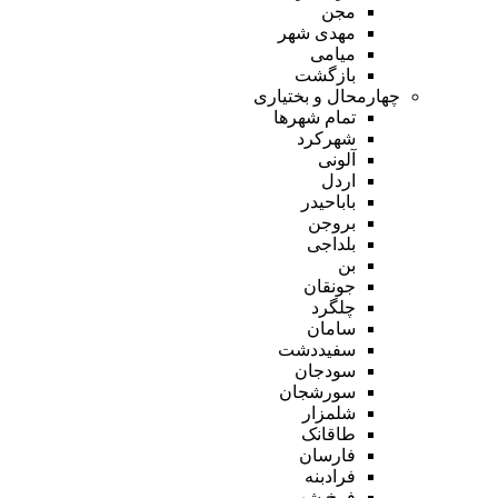
مجن
مهدی شهر
میامی
بازگشت
چهارمحال و بختیاری
تمام شهر‌ها
شهرکرد
آلونی
اردل
باباحیدر
بروجن
بلداجی
بن
جونقان
چلگرد
سامان
سفیددشت
سودجان
سورشجان
شلمزار
طاقانک
فارسان
فرادبنه
فرخ شهر