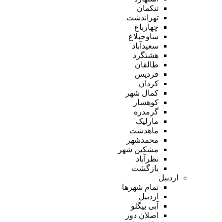
تنکمان
تهراندشت
چهارباغ
ساوجبلاغ
سعیدآباد
هشتگرد
طالقان
فردیس
کردان
کمال شهر
کوهسار
گرمدره
مارلیک
ماهدشت
محمدشهر
مشکین شهر
نظرآباد
بازگشت
اردبیل
تمام شهر‌ها
اردبیل
آبی بیگلو
اصلان دوز