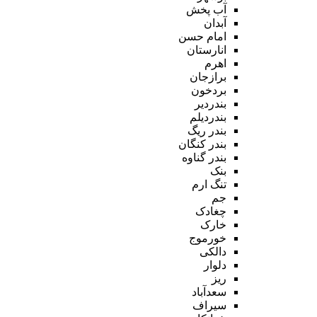
آب پخش
آبدان
امام حسن
انارستان
اهرم
برازجان
بردخون
بندردیر
بندردیلم
بندر ریگ
بندر کنگان
بندر گناوه
بنک
تنگ ارم
جم
چغادک
خارک
خورموج
دالکی
دلوار
ریز
سعدآباد
سیراف