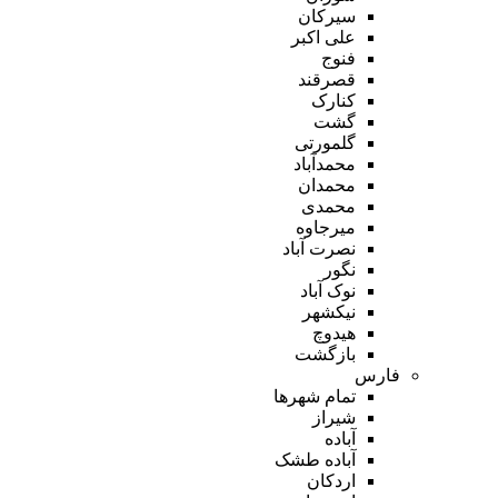
سیرکان
علی اکبر
فنوج
قصرقند
کنارک
گشت
گلمورتی
محمدآباد
محمدان
محمدی
میرجاوه
نصرت آباد
نگور
نوک آباد
نیکشهر
هیدوچ
بازگشت
فارس
تمام شهر‌ها
شیراز
آباده
آباده طشک
اردکان