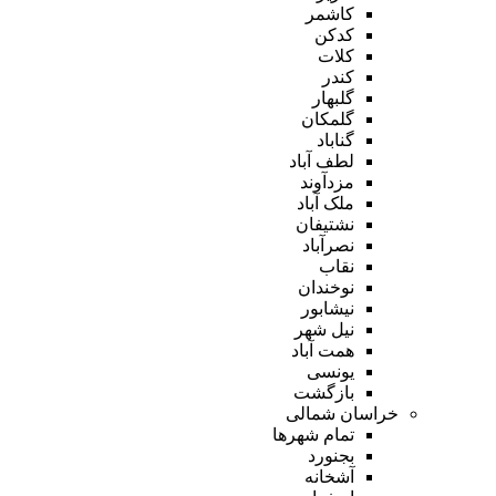
کاشمر
کدکن
کلات
کندر
گلبهار
گلمکان
گناباد
لطف آباد
مزدآوند
ملک آباد
نشتیفان
نصرآباد
نقاب
نوخندان
نیشابور
نیل شهر
همت آباد
یونسی
بازگشت
خراسان شمالی
تمام شهر‌ها
بجنورد
آشخانه