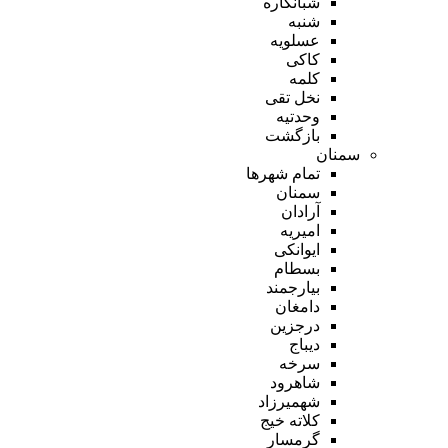
شبانکاره
شنبه
عسلویه
کاکی
کلمه
نخل تقی
وحدتیه
بازگشت
سمنان
تمام شهر‌ها
سمنان
آرادان
امیریه
ایوانکی
بسطام
بیارجمند
دامغان
درجزین
دیباج
سرخه
شاهرود
شهمیرزاد
کلاته خیج
گرمسار