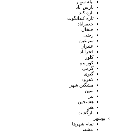
بیله سوار
پارس آباد
تازه کند
تازه کندانگوت
جعفرآباد
خلخال
رضی
سرعین
عنبران
فخرآباد
کلور
کوراییم
گرمی
گیوی
لاهرود
مشگین شهر
نمین
نیر
هشتجین
هیر
بازگشت
بوشهر
تمام شهر‌ها
بوشهر