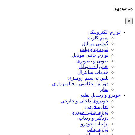
دسته‌بندی‌ها
×
لوازم الکترونیکی
سیم کارت
گوشی موبایل
لپ تاپ و تبلت
لوازم جانبی موبایل
صوتی و تصویری
تعمیرات موبایل
خدمات سانترال
تلفن بی‌سیم رومیزی
دوربین عکاسی و فیلمبرداری
سایر
خودرو و وسایل نقلیه
خودروی داخلی و خارجی
اجاره خودرو
لوازم جانبی خودرو
دزدگیر و ردیاب
تزئینات خودرو
لوازم یدکی