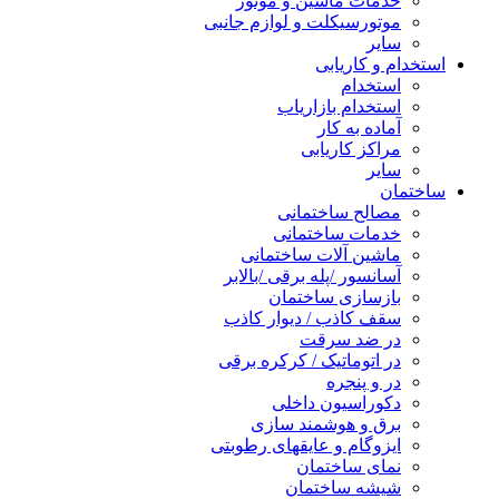
خدمات ماشین و موتور
موتورسیکلت و لوازم جانبی
سایر
استخدام و کاریابی
استخدام
استخدام بازاریاب
آماده به کار
مراکز کاریابی
سایر
ساختمان
مصالح ساختمانی
خدمات ساختمانی
ماشین آلات ساختمانی
آسانسور /پله برقی /بالابر
بازسازی ساختمان
سقف کاذب / دیوار کاذب
در ضد سرقت
در اتوماتیک / کرکره برقی
در و پنجره
دکوراسیون داخلی
برق و هوشمند سازی
ایزوگام و عایقهای رطوبتی
نمای ساختمان
شیشه ساختمان