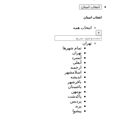
انتخاب استان
انتخاب استان
انتخاب همه
×
تهران
تمام شهر‌ها
تهران
آبسرد
آبعلی
ارجمند
اسلامشهر
اندیشه
باقرشهر
باغستان
بومهن
پاکدشت
پردیس
پرند
پیشوا