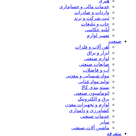
هنری
خدمات مالی و حسابداری
واردات و صادرات
ثبت شرکت و برند
چاپ و تبلیغات
آتلیه عکاسی
تعمیر لوازم
صنعت
آهن آلات و فلزات
ابزار و یراق
لوازم صنعتی
ضایعات صنعتی
آب و فاضلاب
مواد شیمیایی و معدنی
تولید مواد غذایی
بسته بندی کالا
اتوماسیون صنعتی
برق و الکترونیک
لوازم و تجهیزات معدن
کشاورزی و دامداری
خدمات صنعتی
سایر
ماشین آلات صنعتی
متفرقه