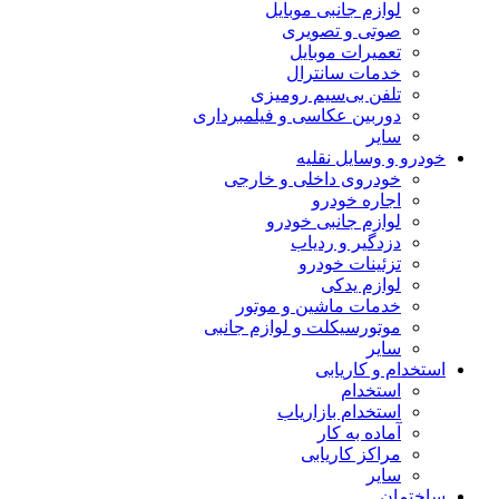
لوازم جانبی موبایل
صوتی و تصویری
تعمیرات موبایل
خدمات سانترال
تلفن بی‌سیم رومیزی
دوربین عکاسی و فیلمبرداری
سایر
خودرو و وسایل نقلیه
خودروی داخلی و خارجی
اجاره خودرو
لوازم جانبی خودرو
دزدگیر و ردیاب
تزئینات خودرو
لوازم یدکی
خدمات ماشین و موتور
موتورسیکلت و لوازم جانبی
سایر
استخدام و کاریابی
استخدام
استخدام بازاریاب
آماده به کار
مراکز کاریابی
سایر
ساختمان