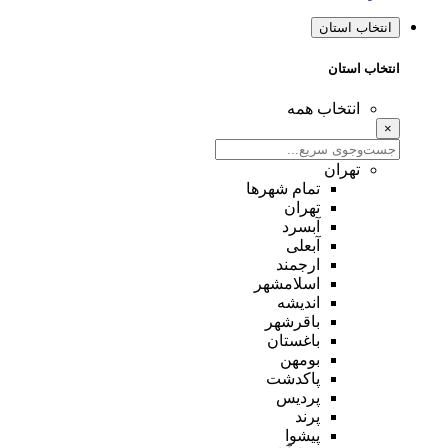
انتخاب استان
انتخاب استان
انتخاب همه
×
تهران
تمام شهر‌ها
تهران
آبسرد
آبعلی
ارجمند
اسلامشهر
اندیشه
باقرشهر
باغستان
بومهن
پاکدشت
پردیس
پرند
پیشوا