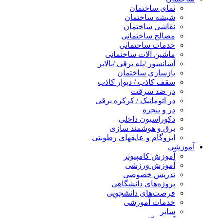
نمای ساختمان
شیشه ساختمان
نقاشی ساختمان
مصالح ساختمانی
خدمات ساختمانی
ماشین آلات ساختمانی
آسانسور /پله برقی /بالابر
بازسازی ساختمان
سقف کاذب / دیوار کاذب
در ضد سرقت
در اتوماتیک / کرکره برقی
در و پنجره
دکوراسیون داخلی
برق و هوشمند سازی
ایزوگام و عایقهای رطوبتی
آموزشی
آموزش کامپیوتر
آموزش ورزشی
تدریس خصوصی
پروژه‌های دانشگاهی
فرصت‌های دانشجویی
خدمات آموزشی
سایر