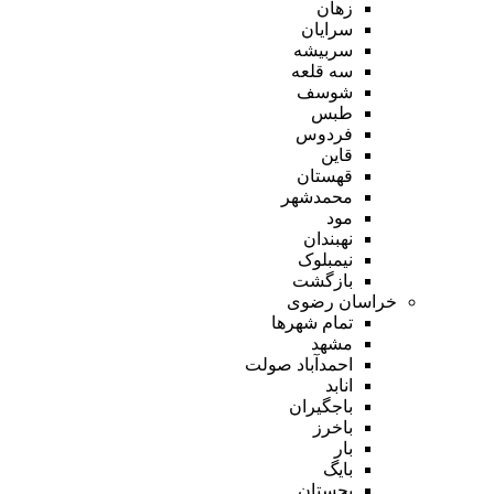
زهان
سرایان
سربیشه
سه قلعه
شوسف
طبس
فردوس
قاین
قهستان
محمدشهر
مود
نهبندان
نیمبلوک
بازگشت
خراسان رضوی
تمام شهر‌ها
مشهد
احمدآباد صولت
انابد
باجگیران
باخرز
بار
بایگ
بجستان