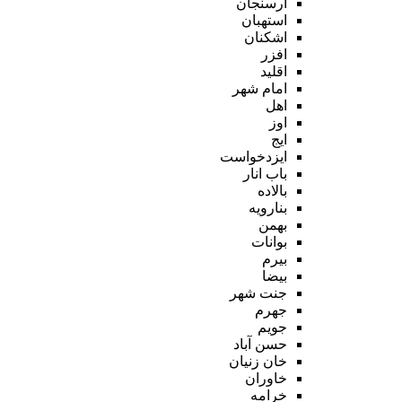
ارسنجان
استهبان
اشکنان
افزر
اقلید
امام شهر
اهل
اوز
ایج
ایزدخواست
باب انار
بالاده
بنارویه
بهمن
بوانات
بیرم
بیضا
جنت شهر
جهرم
جویم
حسن آباد
خان زنیان
خاوران
خرامه