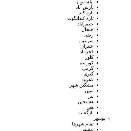
بیله سوار
پارس آباد
تازه کند
تازه کندانگوت
جعفرآباد
خلخال
رضی
سرعین
عنبران
فخرآباد
کلور
کوراییم
گرمی
گیوی
لاهرود
مشگین شهر
نمین
نیر
هشتجین
هیر
بازگشت
بوشهر
تمام شهر‌ها
بوشهر