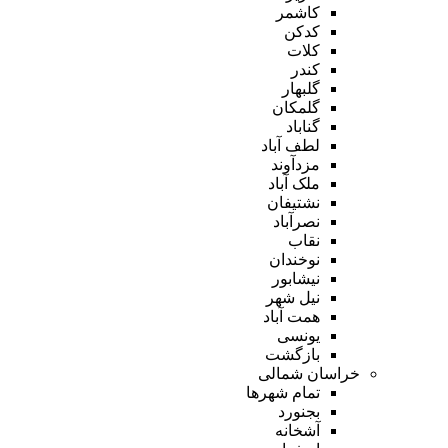
کاشمر
کدکن
کلات
کندر
گلبهار
گلمکان
گناباد
لطف آباد
مزدآوند
ملک آباد
نشتیفان
نصرآباد
نقاب
نوخندان
نیشابور
نیل شهر
همت آباد
یونسی
بازگشت
خراسان شمالی
تمام شهر‌ها
بجنورد
آشخانه