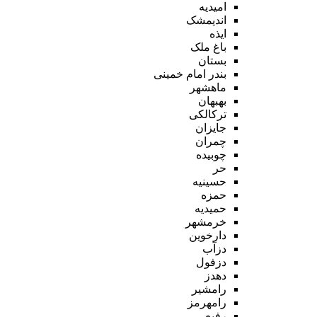
امیدیه
اندیمشک
ایذه
باغ ملک
بستان
بندر امام خمینی
ماهشهر
بهبهان
ترکالکی
جایزان
چمران
چوبیده
حر
حسینیه
حمزه
حمیدیه
خرمشهر
دارخوین
دزآب
دزفول
دهدز
رامشیر
رامهرمز
رفیع