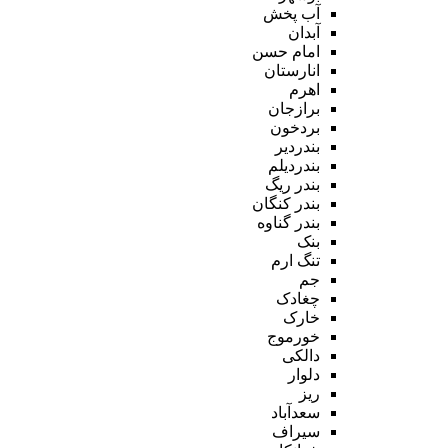
آب پخش
آبدان
امام حسن
انارستان
اهرم
برازجان
بردخون
بندردیر
بندردیلم
بندر ریگ
بندر کنگان
بندر گناوه
بنک
تنگ ارم
جم
چغادک
خارک
خورموج
دالکی
دلوار
ریز
سعدآباد
سیراف