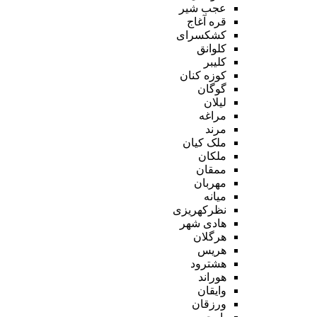
عجب شیر
قره آغاج
کشکسرای
کلوانق
کلیبر
کوزه کنان
گوگان
لیلان
مراغه
مرند
ملک کیان
ملکان
ممقان
مهربان
میانه
نظرکهریزی
هادی شهر
هرگلان
هریس
هشترود
هوراند
وایقان
ورزقان