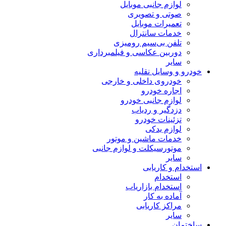
لوازم جانبی موبایل
صوتی و تصویری
تعمیرات موبایل
خدمات سانترال
تلفن بی‌سیم رومیزی
دوربین عکاسی و فیلمبرداری
سایر
خودرو و وسایل نقلیه
خودروی داخلی و خارجی
اجاره خودرو
لوازم جانبی خودرو
دزدگیر و ردیاب
تزئینات خودرو
لوازم یدکی
خدمات ماشین و موتور
موتورسیکلت و لوازم جانبی
سایر
استخدام و کاریابی
استخدام
استخدام بازاریاب
آماده به کار
مراکز کاریابی
سایر
ساختمان