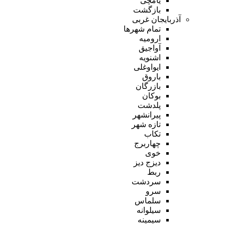
یامچی
بازگشت
آذربایجان غربی
تمام شهر‌ها
ارومیه
آواجیق
اشنویه
ایواوغلی
باروق
بازرگان
بوکان
پلدشت
پیرانشهر
تازه شهر
تکاب
چهاربرج
خوی
دیزج دیز
ربط
سردشت
سرو
سلماس
سیلوانه
سیمینه