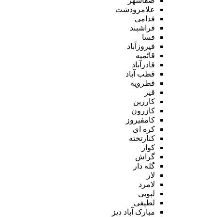
صفاشهر
علامرودشت
فدامی
فراشبند
فسا
فیروزآباد
قائمیه
قادرآباد
قطب آباد
قطرویه
قیر
کارزین
کازرون
کامفیروز
کره ای
کنارتخته
کوار
گراش
گله دار
لار
لامرد
لپویی
لطیفی
مبارک آباد دیز