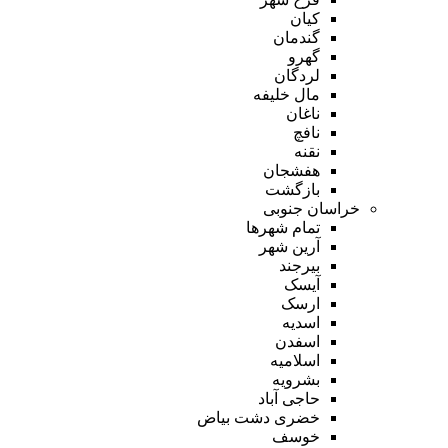
کیان
گندمان
گهرو
لردگان
مال خلیفه
ناغان
نافچ
نقنه
هفشجان
بازگشت
خراسان جنوبی
تمام شهر‌ها
آرین شهر
بیرجند
آیسک
ارسک
اسدیه
اسفدن
اسلامیه
بشرویه
حاجی آباد
خضری دشت بیاض
خوسف