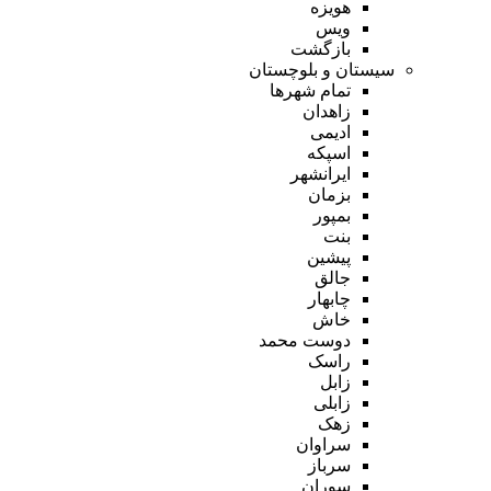
هویزه
ویس
بازگشت
سیستان و بلوچستان
تمام شهر‌ها
زاهدان
ادیمی
اسپکه
ایرانشهر
بزمان
بمپور
بنت
پیشین
جالق
چابهار
خاش
دوست محمد
راسک
زابل
زابلی
زهک
سراوان
سرباز
سوران