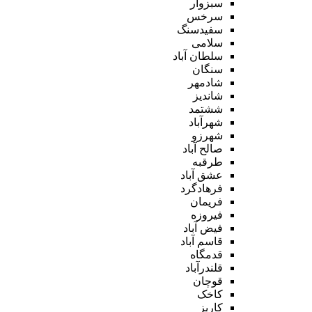
سبزوار
سرخس
سفیدسنگ
سلامی
سلطان آباد
سنگان
شادمهر
شاندیز
ششتمد
شهرآباد
شهرزو
صالح آباد
طرقبه
عشق آباد
فرهادگرد
فریمان
فیروزه
فیض آباد
قاسم آباد
قدمگاه
قلندرآباد
قوچان
کاخک
کاریز