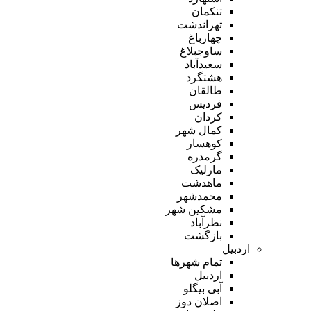
تنکمان
تهراندشت
چهارباغ
ساوجبلاغ
سعیدآباد
هشتگرد
طالقان
فردیس
کردان
کمال شهر
کوهسار
گرمدره
مارلیک
ماهدشت
محمدشهر
مشکین شهر
نظرآباد
بازگشت
اردبیل
تمام شهر‌ها
اردبیل
آبی بیگلو
اصلان دوز