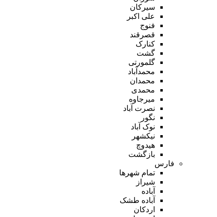
سیرکان
علی اکبر
فنوج
قصرقند
کنارک
گشت
گلمورتی
محمدآباد
محمدان
محمدی
میرجاوه
نصرت آباد
نگور
نوک آباد
نیکشهر
هیدوچ
بازگشت
فارس
تمام شهر‌ها
شیراز
آباده
آباده طشک
اردکان