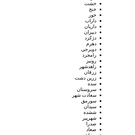
خشت
خنج
خور
داراب
داریان
دبیران
دژکرد
دهرم
دوبرجی
رامجرد
رونیز
زاهدشهر
زرقان
زرین دشت
سده
سروستان
سعادت شهر
سورمق
سیدان
ششده
شهرپیر
صدرا
صغاد