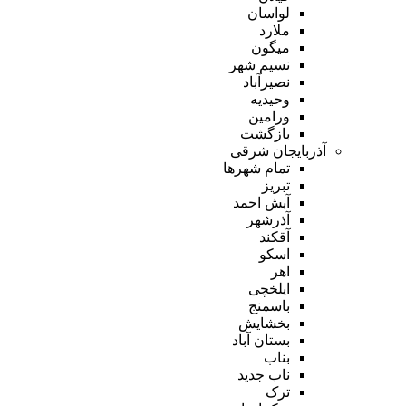
لواسان
ملارد
میگون
نسیم شهر
نصیرآباد
وحیدیه
ورامین
بازگشت
آذربایجان شرقی
تمام شهر‌ها
تبریز
آبش احمد
آذرشهر
آقکند
اسکو
اهر
ایلخچی
باسمنج
بخشایش
بستان آباد
بناب
ناب جدید
ترک