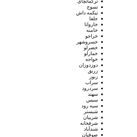
ترکمانچای
تسوج
تیکمه داش
جلفا
خاروانا
خامنه
خراجو
خسروشهر
خضرلو
خمارلو
خواجه
دوزدوزان
زرنق
زنوز
سراب
سردرود
سهند
سیس
سیه رود
شبستر
شربیان
شرفخانه
شندآباد
صوفیان