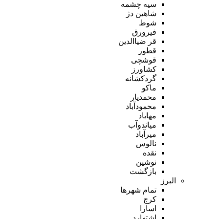
سیه چشمه
شاهین دژ
شوط
فیرورق
قر ضیاالدین
قطور
قوشچی
کشاورز
گردکشانه
ماکو
محمدیار
محمودآباد
مهاباد
میاندوآب
میرآباد
نالوس
نقده
نوشین
بازگشت
البرز
تمام شهر‌ها
کرج
اسارا
اشتهارد