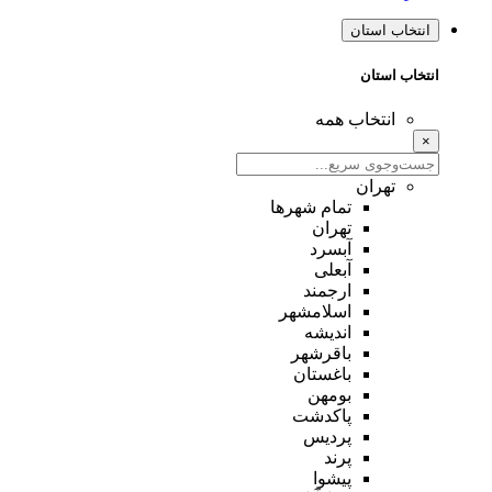
انتخاب استان
انتخاب استان
انتخاب همه
×
تهران
تمام شهر‌ها
تهران
آبسرد
آبعلی
ارجمند
اسلامشهر
اندیشه
باقرشهر
باغستان
بومهن
پاکدشت
پردیس
پرند
پیشوا