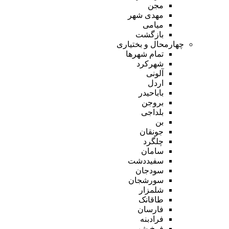
مجن
مهدی شهر
میامی
بازگشت
چهارمحال و بختیاری
تمام شهر‌ها
شهرکرد
آلونی
اردل
باباحیدر
بروجن
بلداجی
بن
جونقان
چلگرد
سامان
سفیددشت
سودجان
سورشجان
شلمزار
طاقانک
فارسان
فرادبنه
فرخ شهر