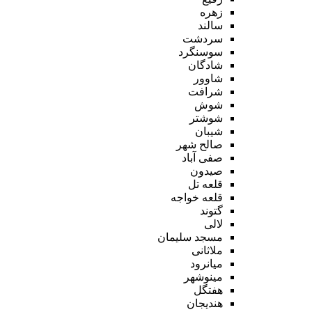
زهره
سالند
سردشت
سوسنگرد
شادگان
شاوور
شرافت
شوش
شوشتر
شیبان
صالح شهر
صفی آباد
صیدون
قلعه تل
قلعه خواجه
گتوند
لالی
مسجد سلیمان
ملاثانی
میانرود
مینوشهر
هفتگل
هندیجان