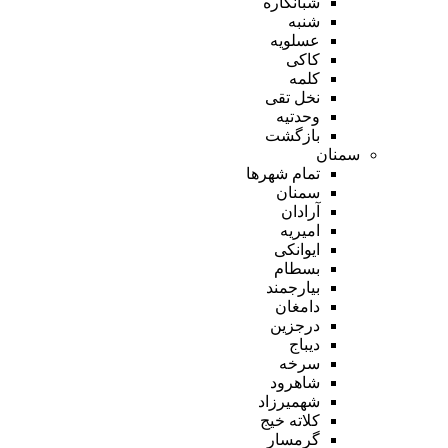
شبانکاره
شنبه
عسلویه
کاکی
کلمه
نخل تقی
وحدتیه
بازگشت
سمنان
تمام شهر‌ها
سمنان
آرادان
امیریه
ایوانکی
بسطام
بیارجمند
دامغان
درجزین
دیباج
سرخه
شاهرود
شهمیرزاد
کلاته خیج
گرمسار