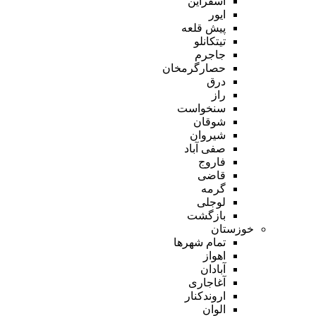
اسفراین
ایور
پیش قلعه
تیتکانلو
جاجرم
حصارگرمخان
درق
راز
سنخواست
شوقان
شیروان
صفی آباد
فاروج
قاضی
گرمه
لوجلی
بازگشت
خوزستان
تمام شهر‌ها
اهواز
آبادان
آغاجاری
اروندکنار
الوان