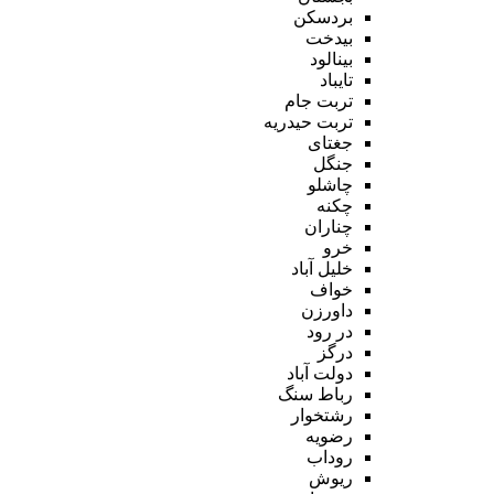
بردسکن
بیدخت
بینالود
تایباد
تربت جام
تربت حیدریه
جغتای
جنگل
چاشلو
چکنه
چناران
خرو
خلیل آباد
خواف
داورزن
در رود
درگز
دولت آباد
رباط سنگ
رشتخوار
رضویه
روداب
ریوش