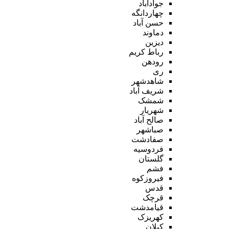
جوادآباد
چهاردانگه
حسن آباد
دماوند
دیزین
رباط کریم
رودهن
ری
شاهدشهر
شریف آباد
شمشک
شهریار
صالح آباد
صباشهر
صفادشت
فردوسیه
گلستان
فشم
فیروزکوه
قدس
قرچک
قیامدشت
کهریزک
کیلان