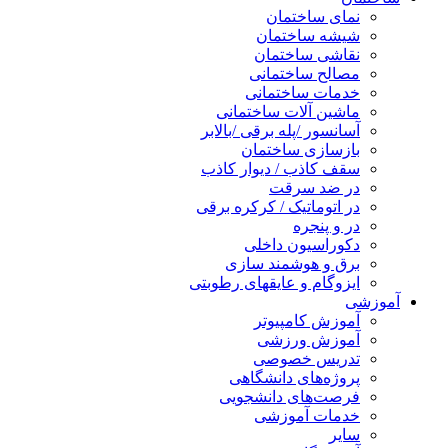
نمای ساختمان
شیشه ساختمان
نقاشی ساختمان
مصالح ساختمانی
خدمات ساختمانی
ماشین آلات ساختمانی
آسانسور /پله برقی /بالابر
بازسازی ساختمان
سقف کاذب / دیوار کاذب
در ضد سرقت
در اتوماتیک / کرکره برقی
در و پنجره
دکوراسیون داخلی
برق و هوشمند سازی
ایزوگام و عایقهای رطوبتی
آموزشی
آموزش کامپیوتر
آموزش ورزشی
تدریس خصوصی
پروژه‌های دانشگاهی
فرصت‌های دانشجویی
خدمات آموزشی
سایر