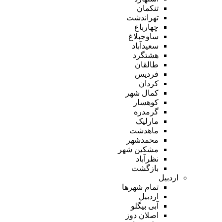
تنکمان
تهراندشت
چهارباغ
ساوجبلاغ
سعیدآباد
هشتگرد
طالقان
فردیس
کردان
کمال شهر
کوهسار
گرمدره
مارلیک
ماهدشت
محمدشهر
مشکین شهر
نظرآباد
بازگشت
اردبیل
تمام شهر‌ها
اردبیل
آبی بیگلو
اصلان دوز