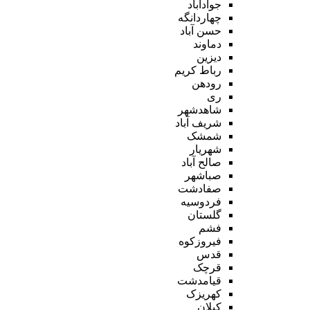
جوادآباد
چهاردانگه
حسن آباد
دماوند
دیزین
رباط کریم
رودهن
ری
شاهدشهر
شریف آباد
شمشک
شهریار
صالح آباد
صباشهر
صفادشت
فردوسیه
گلستان
فشم
فیروزکوه
قدس
قرچک
قیامدشت
کهریزک
کیلان