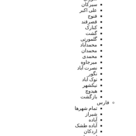
سیرکان
علی اکبر
فنوج
قصرقند
کنارک
گشت
گلمورتی
محمدآباد
محمدان
محمدی
میرجاوه
نصرت آباد
نگور
نوک آباد
نیکشهر
هیدوچ
بازگشت
فارس
تمام شهر‌ها
شیراز
آباده
آباده طشک
اردکان