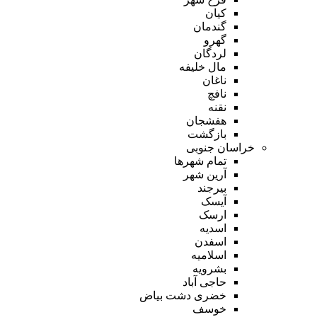
کیان
گندمان
گهرو
لردگان
مال خلیفه
ناغان
نافچ
نقنه
هفشجان
بازگشت
خراسان جنوبی
تمام شهر‌ها
آرین شهر
بیرجند
آیسک
ارسک
اسدیه
اسفدن
اسلامیه
بشرویه
حاجی آباد
خضری دشت بیاض
خوسف