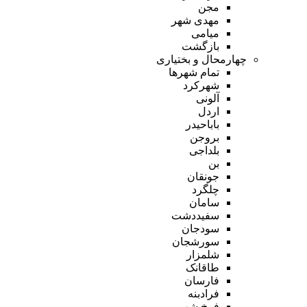
مجن
مهدی شهر
میامی
بازگشت
چهارمحال و بختیاری
تمام شهر‌ها
شهرکرد
آلونی
اردل
باباحیدر
بروجن
بلداجی
بن
جونقان
چلگرد
سامان
سفیددشت
سودجان
سورشجان
شلمزار
طاقانک
فارسان
فرادبنه
فرخ شهر