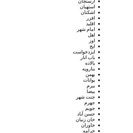
ارسنجان
استهبان
اشکنان
افزر
اقلید
امام شهر
اهل
اوز
ایج
ایزدخواست
باب انار
بالاده
بنارویه
بهمن
بوانات
بیرم
بیضا
جنت شهر
جهرم
جویم
حسن آباد
خان زنیان
خاوران
خرامه