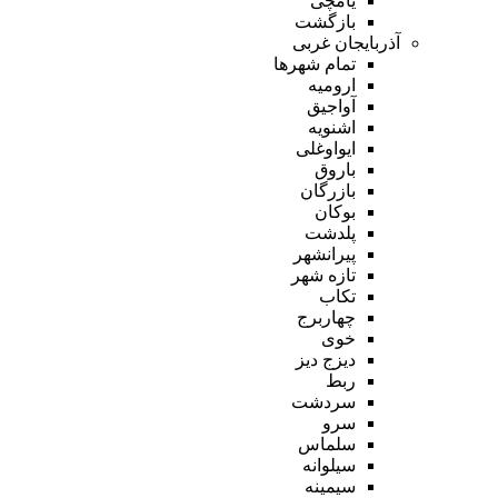
یامچی
بازگشت
آذربایجان غربی
تمام شهر‌ها
ارومیه
آواجیق
اشنویه
ایواوغلی
باروق
بازرگان
بوکان
پلدشت
پیرانشهر
تازه شهر
تکاب
چهاربرج
خوی
دیزج دیز
ربط
سردشت
سرو
سلماس
سیلوانه
سیمینه