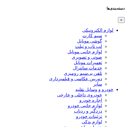
دسته‌بندی‌ها
×
لوازم الکترونیکی
سیم کارت
گوشی موبایل
لپ تاپ و تبلت
لوازم جانبی موبایل
صوتی و تصویری
تعمیرات موبایل
خدمات سانترال
تلفن بی‌سیم رومیزی
دوربین عکاسی و فیلمبرداری
سایر
خودرو و وسایل نقلیه
خودروی داخلی و خارجی
اجاره خودرو
لوازم جانبی خودرو
دزدگیر و ردیاب
تزئینات خودرو
لوازم یدکی