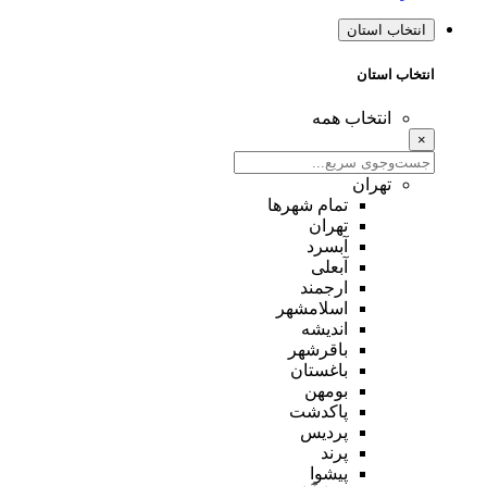
انتخاب استان
انتخاب استان
انتخاب همه
×
تهران
تمام شهر‌ها
تهران
آبسرد
آبعلی
ارجمند
اسلامشهر
اندیشه
باقرشهر
باغستان
بومهن
پاکدشت
پردیس
پرند
پیشوا