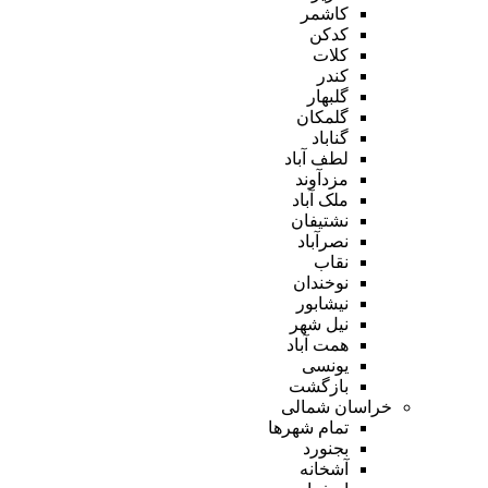
کاشمر
کدکن
کلات
کندر
گلبهار
گلمکان
گناباد
لطف آباد
مزدآوند
ملک آباد
نشتیفان
نصرآباد
نقاب
نوخندان
نیشابور
نیل شهر
همت آباد
یونسی
بازگشت
خراسان شمالی
تمام شهر‌ها
بجنورد
آشخانه