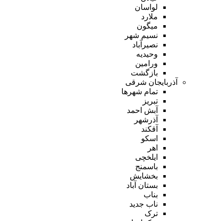
لواسان
ملارد
میگون
نسیم شهر
نصیرآباد
وحیدیه
ورامین
بازگشت
آذربایجان شرقی
تمام شهر‌ها
تبریز
آبش احمد
آذرشهر
آقکند
اسکو
اهر
ایلخچی
باسمنج
بخشایش
بستان آباد
بناب
ناب جدید
ترک