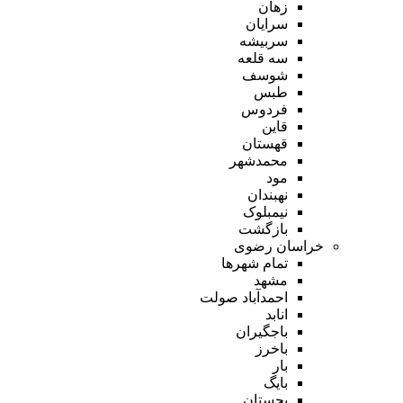
زهان
سرایان
سربیشه
سه قلعه
شوسف
طبس
فردوس
قاین
قهستان
محمدشهر
مود
نهبندان
نیمبلوک
بازگشت
خراسان رضوی
تمام شهر‌ها
مشهد
احمدآباد صولت
انابد
باجگیران
باخرز
بار
بایگ
بجستان