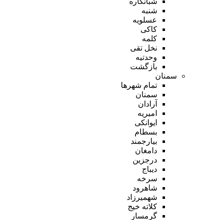
شبانکاره
شنبه
عسلویه
کاکی
کلمه
نخل تقی
وحدتیه
بازگشت
سمنان
تمام شهر‌ها
سمنان
آرادان
امیریه
ایوانکی
بسطام
بیارجمند
دامغان
درجزین
دیباج
سرخه
شاهرود
شهمیرزاد
کلاته خیج
گرمسار