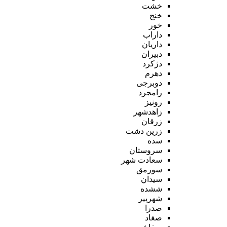
خشت
خنج
خور
داراب
داریان
دبیران
دژکرد
دهرم
دوبرجی
رامجرد
رونیز
زاهدشهر
زرقان
زرین دشت
سده
سروستان
سعادت شهر
سورمق
سیدان
ششده
شهرپیر
صدرا
صغاد