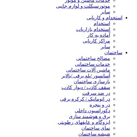
خدمات ماشین و موتور
موتورسیکلت و لوازم جانبی
سایر
استخدام و کاریابی
استخدام
استخدام بازاریاب
آماده به کار
مراکز کاریابی
سایر
ساختمان
مصالح ساختمانی
خدمات ساختمانی
ماشین آلات ساختمانی
آسانسور /پله برقی /بالابر
بازسازی ساختمان
سقف کاذب / دیوار کاذب
در ضد سرقت
در اتوماتیک / کرکره برقی
در و پنجره
دکوراسیون داخلی
برق و هوشمند سازی
ایزوگام و عایقهای رطوبتی
نمای ساختمان
شیشه ساختمان