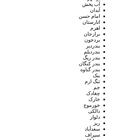
آب پخش
آبدان
امام حسن
انارستان
اهرم
برازجان
بردخون
بندردیر
بندردیلم
بندر ریگ
بندر کنگان
بندر گناوه
بنک
تنگ ارم
جم
چغادک
خارک
خورموج
دالکی
دلوار
ریز
سعدآباد
سیراف