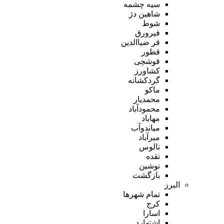
سیه چشمه
شاهین دژ
شوط
فیرورق
قر ضیاالدین
قطور
قوشچی
کشاورز
گردکشانه
ماکو
محمدیار
محمودآباد
مهاباد
میاندوآب
میرآباد
نالوس
نقده
نوشین
بازگشت
البرز
تمام شهر‌ها
کرج
اسارا
اشتهارد