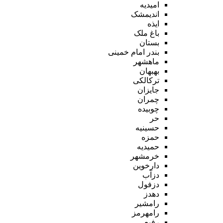
امیدیه
اندیمشک
ایذه
باغ ملک
بستان
بندر امام خمینی
ماهشهر
بهبهان
ترکالکی
جایزان
چمران
چوبیده
حر
حسینیه
حمزه
حمیدیه
خرمشهر
دارخوین
دزآب
دزفول
دهدز
رامشیر
رامهرمز
رفیع