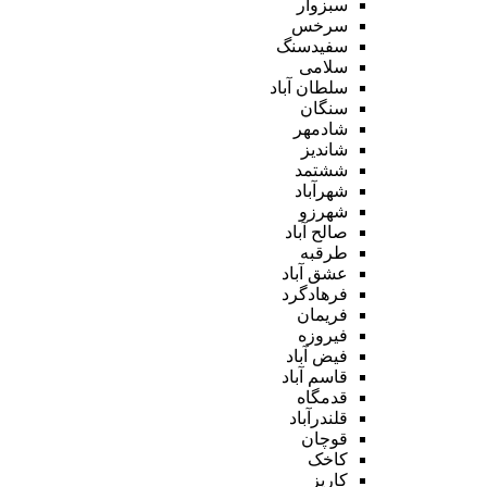
سبزوار
سرخس
سفیدسنگ
سلامی
سلطان آباد
سنگان
شادمهر
شاندیز
ششتمد
شهرآباد
شهرزو
صالح آباد
طرقبه
عشق آباد
فرهادگرد
فریمان
فیروزه
فیض آباد
قاسم آباد
قدمگاه
قلندرآباد
قوچان
کاخک
کاریز