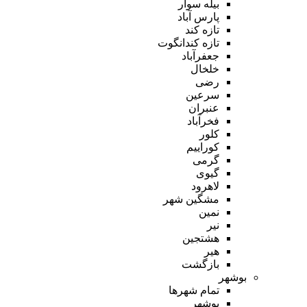
بیله سوار
پارس آباد
تازه کند
تازه کندانگوت
جعفرآباد
خلخال
رضی
سرعین
عنبران
فخرآباد
کلور
کوراییم
گرمی
گیوی
لاهرود
مشگین شهر
نمین
نیر
هشتجین
هیر
بازگشت
بوشهر
تمام شهر‌ها
بوشهر