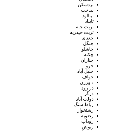
بردسکن
بیدخت
بینالود
تایباد
تربت جام
تربت حیدریه
جغتای
جنگل
چاشلو
چکنه
چناران
خرو
خلیل آباد
خواف
داورزن
در رود
درگز
دولت آباد
رباط سنگ
رشتخوار
رضویه
روداب
ریوش