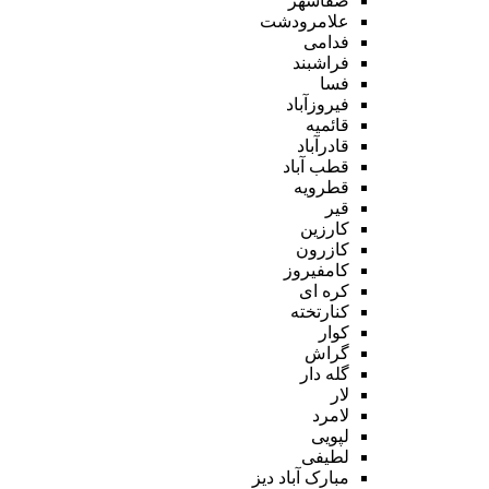
صفاشهر
علامرودشت
فدامی
فراشبند
فسا
فیروزآباد
قائمیه
قادرآباد
قطب آباد
قطرویه
قیر
کارزین
کازرون
کامفیروز
کره ای
کنارتخته
کوار
گراش
گله دار
لار
لامرد
لپویی
لطیفی
مبارک آباد دیز