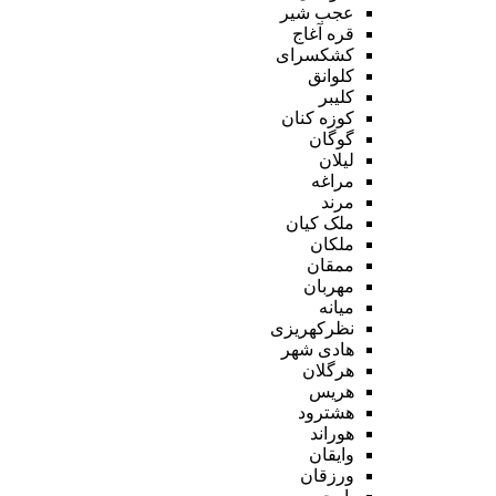
عجب شیر
قره آغاج
کشکسرای
کلوانق
کلیبر
کوزه کنان
گوگان
لیلان
مراغه
مرند
ملک کیان
ملکان
ممقان
مهربان
میانه
نظرکهریزی
هادی شهر
هرگلان
هریس
هشترود
هوراند
وایقان
ورزقان