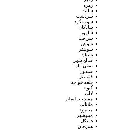
زهره
سالند
سردشت
سوسنگرد
شادگان
شاوور
شرافت
شوش
شوشتر
شیبان
صالح شهر
صفی آباد
صیدون
قلعه تل
قلعه خواجه
گتوند
لالی
مسجد سلیمان
ملاثانی
میانرود
مینوشهر
هفتگل
هندیجان