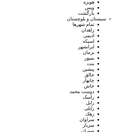
هویزه
ویس
بازگشت
سیستان و بلوچستان
تمام شهر‌ها
زاهدان
ادیمی
اسپکه
ایرانشهر
بزمان
بمپور
بنت
پیشین
جالق
چابهار
خاش
دوست محمد
راسک
زابل
زابلی
زهک
سراوان
سرباز
سوران