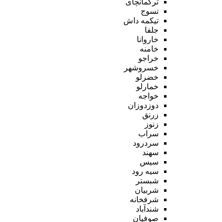
ترکمانچای
تسوج
تیکمه داش
جلفا
خاروانا
خامنه
خراجو
خسروشهر
خضرلو
خمارلو
خواجه
دوزدوزان
زرنق
زنوز
سراب
سردرود
سهند
سیس
سیه رود
شبستر
شربیان
شرفخانه
شندآباد
صوفیان