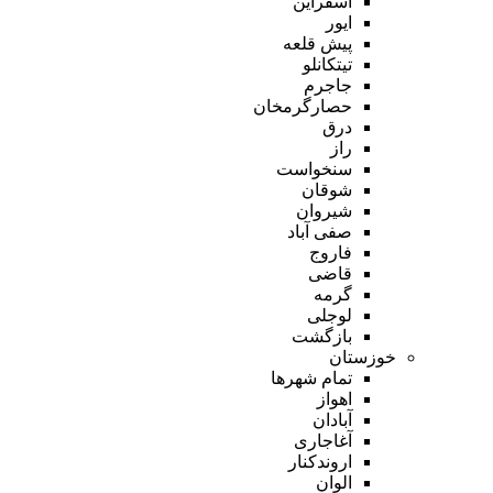
اسفراین
ایور
پیش قلعه
تیتکانلو
جاجرم
حصارگرمخان
درق
راز
سنخواست
شوقان
شیروان
صفی آباد
فاروج
قاضی
گرمه
لوجلی
بازگشت
خوزستان
تمام شهر‌ها
اهواز
آبادان
آغاجاری
اروندکنار
الوان