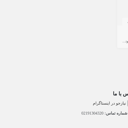
بکه
 با ما
نیازجو در اینستاگرام
ماره تماس:
02191304320