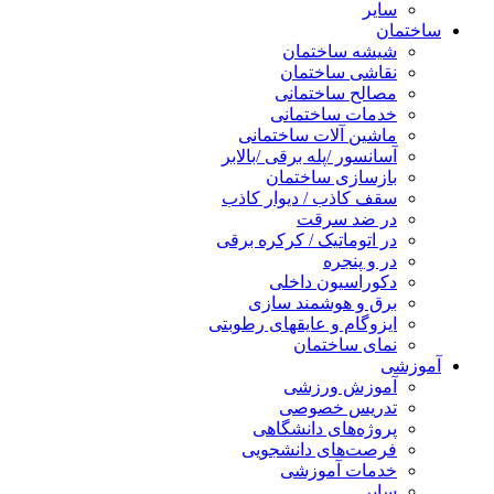
سایر
ساختمان
شیشه ساختمان
نقاشی ساختمان
مصالح ساختمانی
خدمات ساختمانی
ماشین آلات ساختمانی
آسانسور /پله برقی /بالابر
بازسازی ساختمان
سقف کاذب / دیوار کاذب
در ضد سرقت
در اتوماتیک / کرکره برقی
در و پنجره
دکوراسیون داخلی
برق و هوشمند سازی
ایزوگام و عایقهای رطوبتی
نمای ساختمان
آموزشی
آموزش ورزشی
تدریس خصوصی
پروژه‌های دانشگاهی
فرصت‌های دانشجویی
خدمات آموزشی
سایر