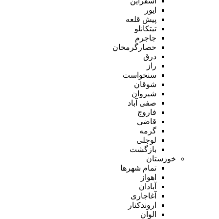
اسفراین
ایور
پیش قلعه
تیتکانلو
جاجرم
حصارگرمخان
درق
راز
سنخواست
شوقان
شیروان
صفی آباد
فاروج
قاضی
گرمه
لوجلی
بازگشت
خوزستان
تمام شهر‌ها
اهواز
آبادان
آغاجاری
اروندکنار
الوان