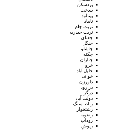
بردسکن
بیدخت
بینالود
تایباد
تربت جام
تربت حیدریه
جغتای
جنگل
چاشلو
چکنه
چناران
خرو
خلیل آباد
خواف
داورزن
در رود
درگز
دولت آباد
رباط سنگ
رشتخوار
رضویه
روداب
ریوش