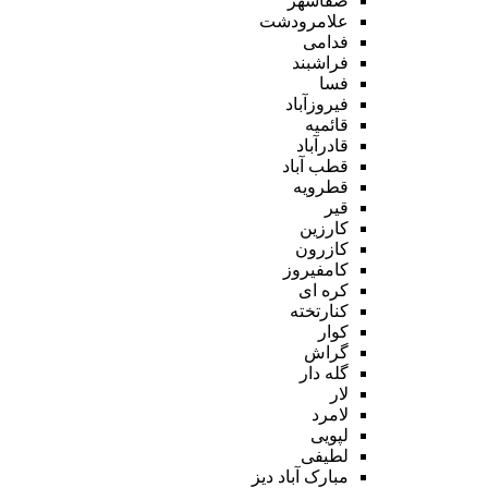
صفاشهر
علامرودشت
فدامی
فراشبند
فسا
فیروزآباد
قائمیه
قادرآباد
قطب آباد
قطرویه
قیر
کارزین
کازرون
کامفیروز
کره ای
کنارتخته
کوار
گراش
گله دار
لار
لامرد
لپویی
لطیفی
مبارک آباد دیز