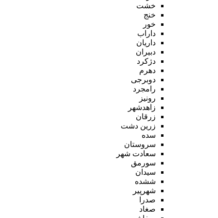
خشت
خنج
خور
داراب
داریان
دبیران
دژکرد
دهرم
دوبرجی
رامجرد
رونیز
زاهدشهر
زرقان
زرین دشت
سده
سروستان
سعادت شهر
سورمق
سیدان
ششده
شهرپیر
صدرا
صغاد