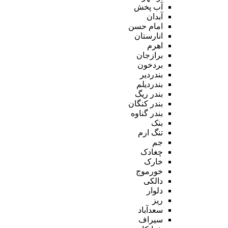
آب پخش
آبدان
امام حسن
انارستان
اهرم
برازجان
بردخون
بندردیر
بندردیلم
بندر ریگ
بندر کنگان
بندر گناوه
بنک
تنگ ارم
جم
چغادک
خارک
خورموج
دالکی
دلوار
ریز
سعدآباد
سیراف