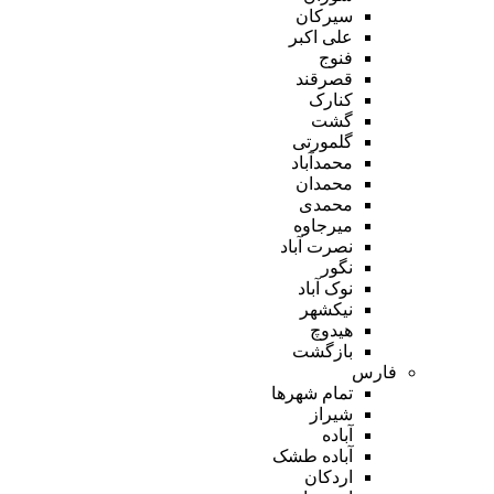
سیرکان
علی اکبر
فنوج
قصرقند
کنارک
گشت
گلمورتی
محمدآباد
محمدان
محمدی
میرجاوه
نصرت آباد
نگور
نوک آباد
نیکشهر
هیدوچ
بازگشت
فارس
تمام شهر‌ها
شیراز
آباده
آباده طشک
اردکان