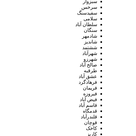
سبزوار
سرخس
سفیدسنگ
سلامی
سلطان آباد
سنگان
شادمهر
شاندیز
ششتمد
شهرآباد
شهرزو
صالح آباد
طرقبه
عشق آباد
فرهادگرد
فریمان
فیروزه
فیض آباد
قاسم آباد
قدمگاه
قلندرآباد
قوچان
کاخک
کاریز