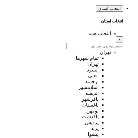
انتخاب استان
انتخاب استان
انتخاب همه
×
تهران
تمام شهر‌ها
تهران
آبسرد
آبعلی
ارجمند
اسلامشهر
اندیشه
باقرشهر
باغستان
بومهن
پاکدشت
پردیس
پرند
پیشوا