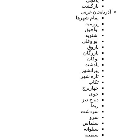
یامچی
بازگشت
آذربایجان غربی
تمام شهر‌ها
ارومیه
آواجیق
اشنویه
ایواوغلی
باروق
بازرگان
بوکان
پلدشت
پیرانشهر
تازه شهر
تکاب
چهاربرج
خوی
دیزج دیز
ربط
سردشت
سرو
سلماس
سیلوانه
سیمینه