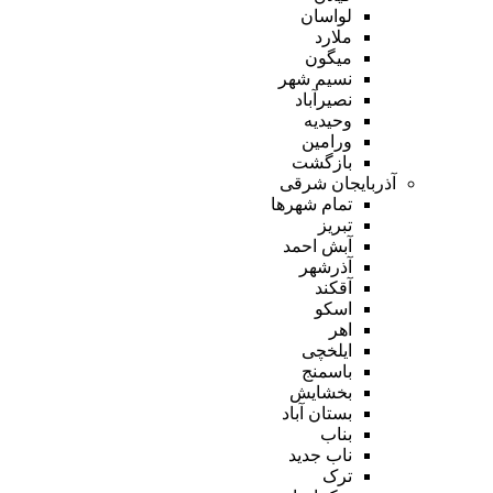
لواسان
ملارد
میگون
نسیم شهر
نصیرآباد
وحیدیه
ورامین
بازگشت
آذربایجان شرقی
تمام شهر‌ها
تبریز
آبش احمد
آذرشهر
آقکند
اسکو
اهر
ایلخچی
باسمنج
بخشایش
بستان آباد
بناب
ناب جدید
ترک