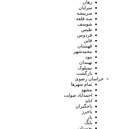
زهان
سرایان
سربیشه
سه قلعه
شوسف
طبس
فردوس
قاین
قهستان
محمدشهر
مود
نهبندان
نیمبلوک
بازگشت
خراسان رضوی
تمام شهر‌ها
مشهد
احمدآباد صولت
انابد
باجگیران
باخرز
بار
بایگ
بجستان