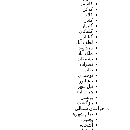
کاشمر
کدکن
کلات
کندر
گلبهار
گلمکان
گناباد
لطف آباد
مزدآوند
ملک آباد
نشتیفان
نصرآباد
نقاب
نوخندان
نیشابور
نیل شهر
همت آباد
یونسی
بازگشت
خراسان شمالی
تمام شهر‌ها
بجنورد
آشخانه