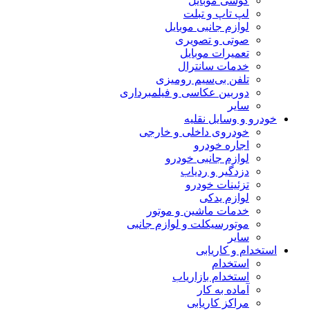
گوشی موبایل
لپ تاپ و تبلت
لوازم جانبی موبایل
صوتی و تصویری
تعمیرات موبایل
خدمات سانترال
تلفن بی‌سیم رومیزی
دوربین عکاسی و فیلمبرداری
سایر
خودرو و وسایل نقلیه
خودروی داخلی و خارجی
اجاره خودرو
لوازم جانبی خودرو
دزدگیر و ردیاب
تزئینات خودرو
لوازم یدکی
خدمات ماشین و موتور
موتورسیکلت و لوازم جانبی
سایر
استخدام و کاریابی
استخدام
استخدام بازاریاب
آماده به کار
مراکز کاریابی