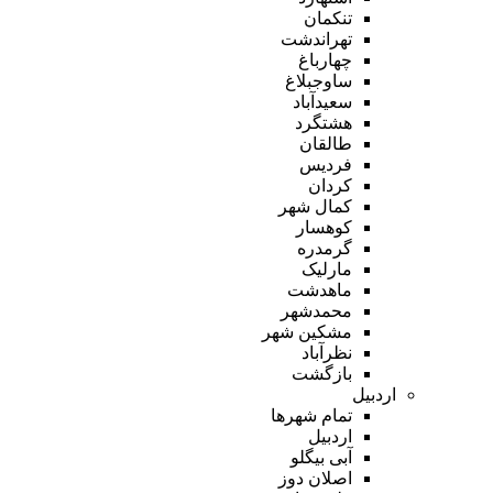
تنکمان
تهراندشت
چهارباغ
ساوجبلاغ
سعیدآباد
هشتگرد
طالقان
فردیس
کردان
کمال شهر
کوهسار
گرمدره
مارلیک
ماهدشت
محمدشهر
مشکین شهر
نظرآباد
بازگشت
اردبیل
تمام شهر‌ها
اردبیل
آبی بیگلو
اصلان دوز