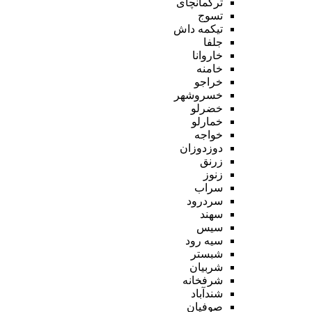
ترکمانچای
تسوج
تیکمه داش
جلفا
خاروانا
خامنه
خراجو
خسروشهر
خضرلو
خمارلو
خواجه
دوزدوزان
زرنق
زنوز
سراب
سردرود
سهند
سیس
سیه رود
شبستر
شربیان
شرفخانه
شندآباد
صوفیان