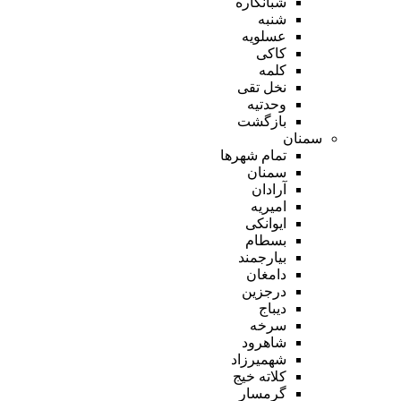
شبانکاره
شنبه
عسلویه
کاکی
کلمه
نخل تقی
وحدتیه
بازگشت
سمنان
تمام شهر‌ها
سمنان
آرادان
امیریه
ایوانکی
بسطام
بیارجمند
دامغان
درجزین
دیباج
سرخه
شاهرود
شهمیرزاد
کلاته خیج
گرمسار