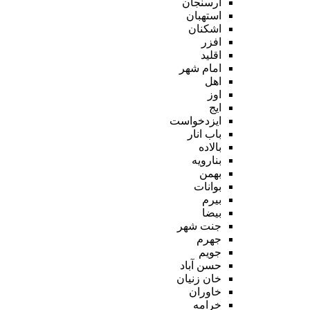
ارسنجان
استهبان
اشکنان
افزر
اقلید
امام شهر
اهل
اوز
ایج
ایزدخواست
باب انار
بالاده
بنارویه
بهمن
بوانات
بیرم
بیضا
جنت شهر
جهرم
جویم
حسن آباد
خان زنیان
خاوران
خرامه