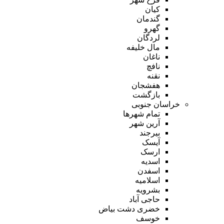
کیان
گندمان
گهرو
لردگان
مال خلیفه
ناغان
نافچ
نقنه
هفشجان
بازگشت
خراسان جنوبی
تمام شهر‌ها
آرین شهر
بیرجند
آیسک
ارسک
اسدیه
اسفدن
اسلامیه
بشرویه
حاجی آباد
خضری دشت بیاض
خوسف