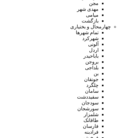
مجن
مهدی شهر
میامی
بازگشت
چهارمحال و بختیاری
تمام شهر‌ها
شهرکرد
آلونی
اردل
باباحیدر
بروجن
بلداجی
بن
جونقان
چلگرد
سامان
سفیددشت
سودجان
سورشجان
شلمزار
طاقانک
فارسان
فرادبنه
فرخ شهر