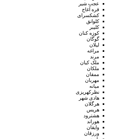
عجب شیر
قره آغاج
کشکسرای
کلوانق
کلیبر
کوزه کنان
گوگان
لیلان
مراغه
مرند
ملک کیان
ملکان
ممقان
مهربان
میانه
نظرکهریزی
هادی شهر
هرگلان
هریس
هشترود
هوراند
وایقان
ورزقان