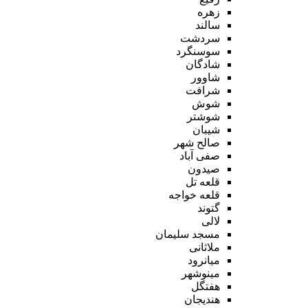
زهره
سالند
سردشت
سوسنگرد
شادگان
شاوور
شرافت
شوش
شوشتر
شیبان
صالح شهر
صفی آباد
صیدون
قلعه تل
قلعه خواجه
گتوند
لالی
مسجد سلیمان
ملاثانی
میانرود
مینوشهر
هفتگل
هندیجان