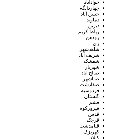
جوادآباد
چهاردانگه
حسن آباد
دماوند
دیزین
رباط کریم
رودهن
ری
شاهدشهر
شریف آباد
شمشک
شهریار
صالح آباد
صباشهر
صفادشت
فردوسیه
گلستان
فشم
فیروزکوه
قدس
قرچک
قیامدشت
کهریزک
کیلان