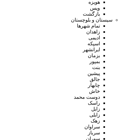
هویزه
ویس
بازگشت
سیستان و بلوچستان
تمام شهر‌ها
زاهدان
ادیمی
اسپکه
ایرانشهر
بزمان
بمپور
بنت
پیشین
جالق
چابهار
خاش
دوست محمد
راسک
زابل
زابلی
زهک
سراوان
سرباز
سوران