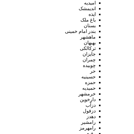
امیدیه
اندیمشک
ایذه
باغ ملک
بستان
بندر امام خمینی
ماهشهر
بهبهان
ترکالکی
جایزان
چمران
چوبیده
حر
حسینیه
حمزه
حمیدیه
خرمشهر
دارخوین
دزآب
دزفول
دهدز
رامشیر
رامهرمز
رفیع