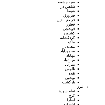
سیه چشمه
شاهین دژ
شوط
فیرورق
قر ضیاالدین
قطور
قوشچی
کشاورز
گردکشانه
ماکو
محمدیار
محمودآباد
مهاباد
میاندوآب
میرآباد
نالوس
نقده
نوشین
بازگشت
البرز
تمام شهر‌ها
کرج
اسارا
اشتهارد