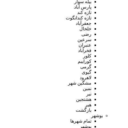
بیله سوار
پارس آباد
تازه کند
تازه کندانگوت
جعفرآباد
خلخال
رضی
سرعین
عنبران
فخرآباد
کلور
کوراییم
گرمی
گیوی
لاهرود
مشگین شهر
نمین
نیر
هشتجین
هیر
بازگشت
بوشهر
تمام شهر‌ها
بوشهر