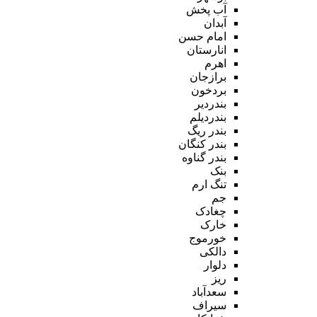
آب پخش
آبدان
امام حسن
انارستان
اهرم
برازجان
بردخون
بندردیر
بندردیلم
بندر ریگ
بندر کنگان
بندر گناوه
بنک
تنگ ارم
جم
چغادک
خارک
خورموج
دالکی
دلوار
ریز
سعدآباد
سیراف