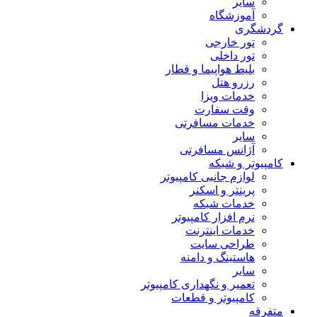
سایر
آموزشگاه
گردشگری
تور خارجی
تور داخلی
بلیط هواپیما و قطار
رزرو هتل
خدمات ویزا
وقت سفارت
خدمات مسافرتی
سایر
آژانس مسافرتی
کامپیوتر و شبکه
لوازم جانبی کامپیوتر
پرینتر و اسکنر
خدمات شبکه
نرم افزار کامپیوتر
خدمات اینترنت
طراحی سایت
هاستینگ و دامنه
سایر
تعمیر و نگهداری کامپیوتر
کامپیوتر و قطعات
متفرقه