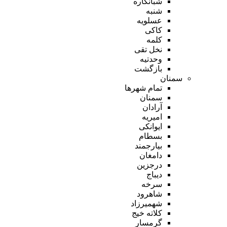
شبانکاره
شنبه
عسلویه
کاکی
کلمه
نخل تقی
وحدتیه
بازگشت
سمنان
تمام شهر‌ها
سمنان
آرادان
امیریه
ایوانکی
بسطام
بیارجمند
دامغان
درجزین
دیباج
سرخه
شاهرود
شهمیرزاد
کلاته خیج
گرمسار