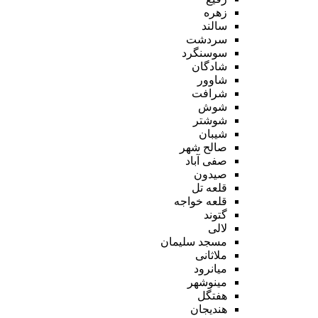
زهره
سالند
سردشت
سوسنگرد
شادگان
شاوور
شرافت
شوش
شوشتر
شیبان
صالح شهر
صفی آباد
صیدون
قلعه تل
قلعه خواجه
گتوند
لالی
مسجد سلیمان
ملاثانی
میانرود
مینوشهر
هفتگل
هندیجان