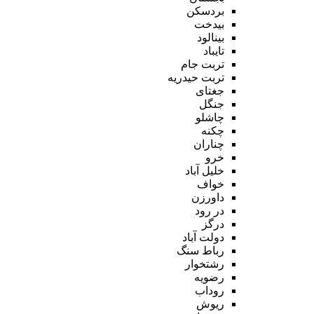
بردسکن
بیدخت
بینالود
تایباد
تربت جام
تربت حیدریه
جغتای
جنگل
چاشلو
چکنه
چناران
خرو
خلیل آباد
خواف
داورزن
در رود
درگز
دولت آباد
رباط سنگ
رشتخوار
رضویه
روداب
ریوش