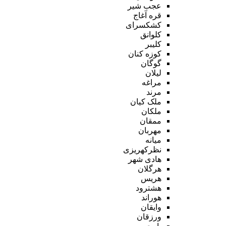
عجب شیر
قره آغاج
کشکسرای
کلوانق
کلیبر
کوزه کنان
گوگان
لیلان
مراغه
مرند
ملک کیان
ملکان
ممقان
مهربان
میانه
نظرکهریزی
هادی شهر
هرگلان
هریس
هشترود
هوراند
وایقان
ورزقان