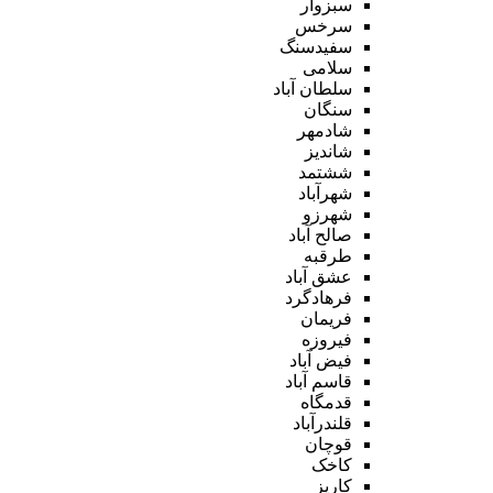
سبزوار
سرخس
سفیدسنگ
سلامی
سلطان آباد
سنگان
شادمهر
شاندیز
ششتمد
شهرآباد
شهرزو
صالح آباد
طرقبه
عشق آباد
فرهادگرد
فریمان
فیروزه
فیض آباد
قاسم آباد
قدمگاه
قلندرآباد
قوچان
کاخک
کاریز