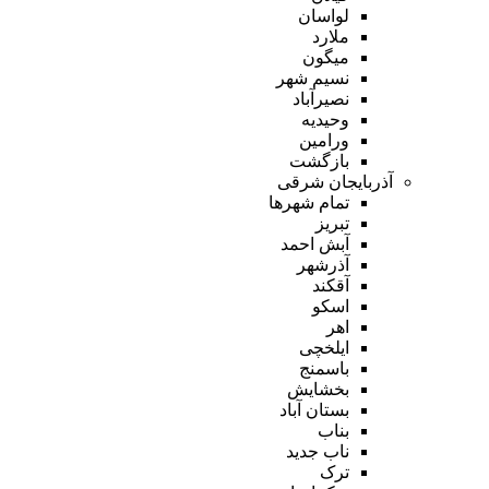
لواسان
ملارد
میگون
نسیم شهر
نصیرآباد
وحیدیه
ورامین
بازگشت
آذربایجان شرقی
تمام شهر‌ها
تبریز
آبش احمد
آذرشهر
آقکند
اسکو
اهر
ایلخچی
باسمنج
بخشایش
بستان آباد
بناب
ناب جدید
ترک