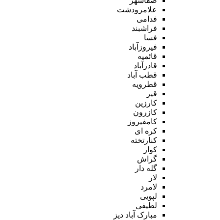
صفاشهر
علامرودشت
فدامی
فراشبند
فسا
فیروزآباد
قائمیه
قادرآباد
قطب آباد
قطرویه
قیر
کارزین
کازرون
کامفیروز
کره ای
کنارتخته
کوار
گراش
گله دار
لار
لامرد
لپویی
لطیفی
مبارک آباد دیز