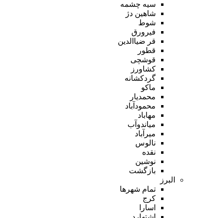
سیه چشمه
شاهین دژ
شوط
فیرورق
قر ضیاالدین
قطور
قوشچی
کشاورز
گردکشانه
ماکو
محمدیار
محمودآباد
مهاباد
میاندوآب
میرآباد
نالوس
نقده
نوشین
بازگشت
البرز
تمام شهر‌ها
کرج
اسارا
اشتهارد