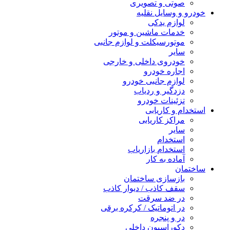
صوتی و تصویری
خودرو و وسایل نقلیه
لوازم یدکی
خدمات ماشین و موتور
موتورسیکلت و لوازم جانبی
سایر
خودروی داخلی و خارجی
اجاره خودرو
لوازم جانبی خودرو
دزدگیر و ردیاب
تزئینات خودرو
استخدام و کاریابی
مراکز کاریابی
سایر
استخدام
استخدام بازاریاب
آماده به کار
ساختمان
بازسازی ساختمان
سقف کاذب / دیوار کاذب
در ضد سرقت
در اتوماتیک / کرکره برقی
در و پنجره
دکوراسیون داخلی