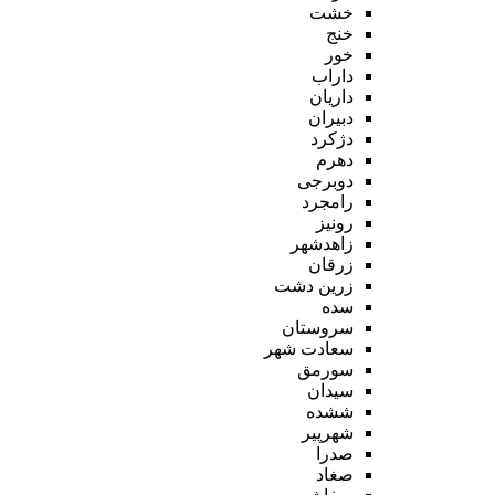
خشت
خنج
خور
داراب
داریان
دبیران
دژکرد
دهرم
دوبرجی
رامجرد
رونیز
زاهدشهر
زرقان
زرین دشت
سده
سروستان
سعادت شهر
سورمق
سیدان
ششده
شهرپیر
صدرا
صغاد