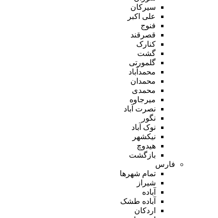
سیرکان
علی اکبر
فنوج
قصرقند
کنارک
گشت
گلمورتی
محمدآباد
محمدان
محمدی
میرجاوه
نصرت آباد
نگور
نوک آباد
نیکشهر
هیدوچ
بازگشت
فارس
تمام شهر‌ها
شیراز
آباده
آباده طشک
اردکان