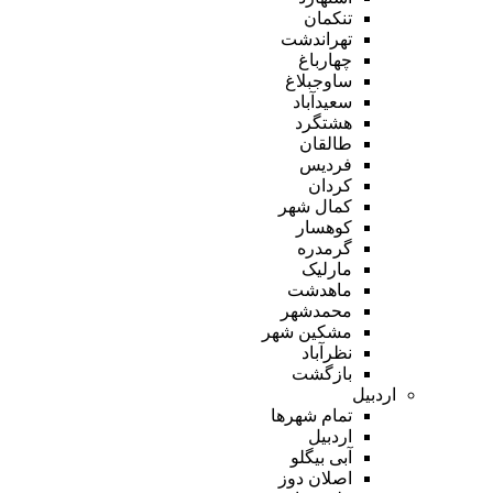
تنکمان
تهراندشت
چهارباغ
ساوجبلاغ
سعیدآباد
هشتگرد
طالقان
فردیس
کردان
کمال شهر
کوهسار
گرمدره
مارلیک
ماهدشت
محمدشهر
مشکین شهر
نظرآباد
بازگشت
اردبیل
تمام شهر‌ها
اردبیل
آبی بیگلو
اصلان دوز