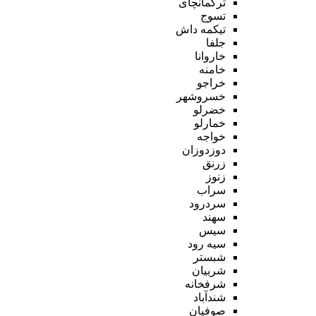
ترکمانچای
تسوج
تیکمه داش
جلفا
خاروانا
خامنه
خراجو
خسروشهر
خضرلو
خمارلو
خواجه
دوزدوزان
زرنق
زنوز
سراب
سردرود
سهند
سیس
سیه رود
شبستر
شربیان
شرفخانه
شندآباد
صوفیان