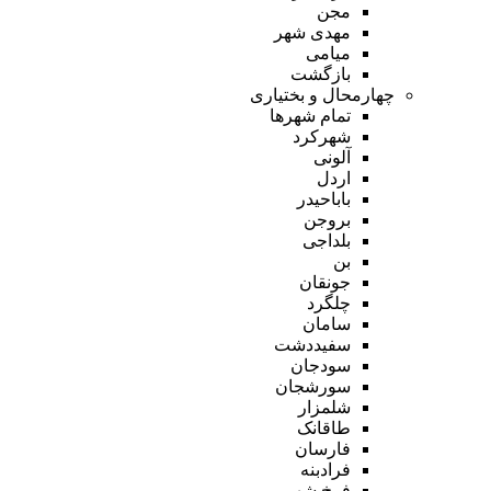
مجن
مهدی شهر
میامی
بازگشت
چهارمحال و بختیاری
تمام شهر‌ها
شهرکرد
آلونی
اردل
باباحیدر
بروجن
بلداجی
بن
جونقان
چلگرد
سامان
سفیددشت
سودجان
سورشجان
شلمزار
طاقانک
فارسان
فرادبنه
فرخ شهر