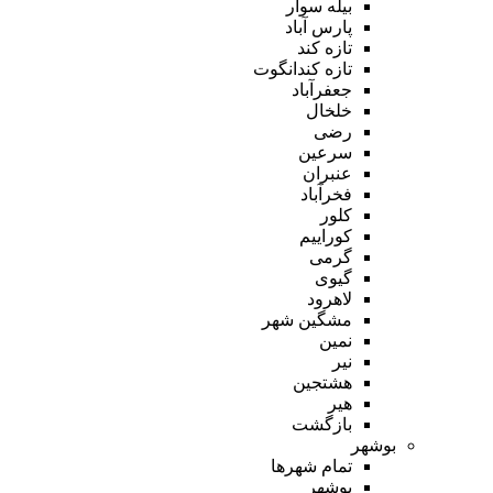
بیله سوار
پارس آباد
تازه کند
تازه کندانگوت
جعفرآباد
خلخال
رضی
سرعین
عنبران
فخرآباد
کلور
کوراییم
گرمی
گیوی
لاهرود
مشگین شهر
نمین
نیر
هشتجین
هیر
بازگشت
بوشهر
تمام شهر‌ها
بوشهر