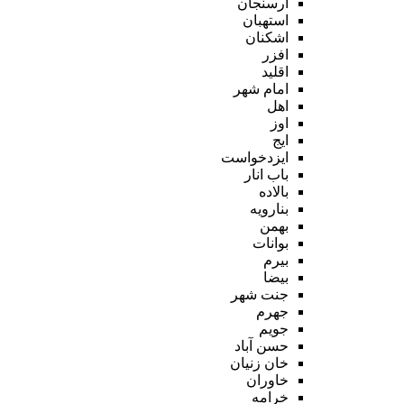
ارسنجان
استهبان
اشکنان
افزر
اقلید
امام شهر
اهل
اوز
ایج
ایزدخواست
باب انار
بالاده
بنارویه
بهمن
بوانات
بیرم
بیضا
جنت شهر
جهرم
جویم
حسن آباد
خان زنیان
خاوران
خرامه