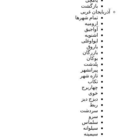
یامچی
بازگشت
آذربایجان غربی
تمام شهر‌ها
ارومیه
آواجیق
اشنویه
ایواوغلی
باروق
بازرگان
بوکان
پلدشت
پیرانشهر
تازه شهر
تکاب
چهاربرج
خوی
دیزج دیز
ربط
سردشت
سرو
سلماس
سیلوانه
سیمینه