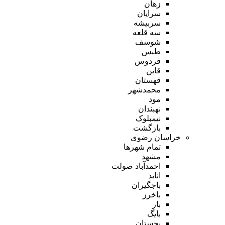
زهان
سرایان
سربیشه
سه قلعه
شوسف
طبس
فردوس
قاین
قهستان
محمدشهر
مود
نهبندان
نیمبلوک
بازگشت
خراسان رضوی
تمام شهر‌ها
مشهد
احمدآباد صولت
انابد
باجگیران
باخرز
بار
بایگ
بجستان