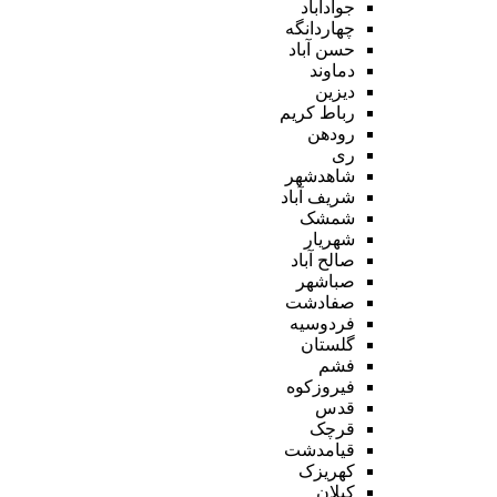
جوادآباد
چهاردانگه
حسن آباد
دماوند
دیزین
رباط کریم
رودهن
ری
شاهدشهر
شریف آباد
شمشک
شهریار
صالح آباد
صباشهر
صفادشت
فردوسیه
گلستان
فشم
فیروزکوه
قدس
قرچک
قیامدشت
کهریزک
کیلان