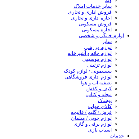
ویلا
سایر خدمات املاک
فروش اداری و تجاری
اجاره اداری و تجاری
فروش مسکونی
اجاره مسکونی
لوازم خانگی و شخصی
سایر
لوازم ورزشی
لوازم خانه و آشپزخانه
لوازم موسیقی
لوازم تزئینی
سیسمونی / لوازم کودک
لوازم اداری فروشگاهی
تصفیه آب و هوا
کیف و کفش
مجله و کتاب
پوشاک
کالای خواب
فرش / گلیم / قالیچه
لوازم چوبی / مبلمان
لوازم برقی و گازی
اسباب بازی
خدمات