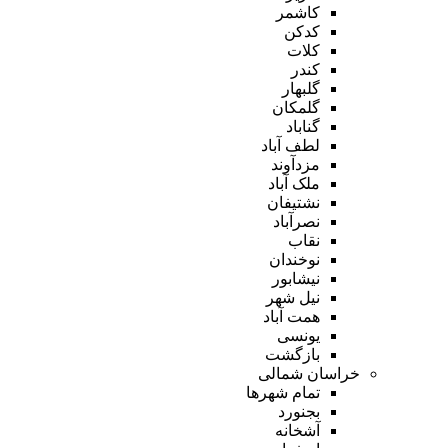
کاشمر
کدکن
کلات
کندر
گلبهار
گلمکان
گناباد
لطف آباد
مزدآوند
ملک آباد
نشتیفان
نصرآباد
نقاب
نوخندان
نیشابور
نیل شهر
همت آباد
یونسی
بازگشت
خراسان شمالی
تمام شهر‌ها
بجنورد
آشخانه