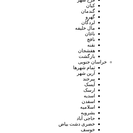
کیان
گندمان
گهرو
لردگان
مال خلیفه
ناغان
نافچ
نقنه
هفشجان
بازگشت
خراسان جنوبی
تمام شهر‌ها
آرین شهر
بیرجند
آیسک
ارسک
اسدیه
اسفدن
اسلامیه
بشرویه
حاجی آباد
خضری دشت بیاض
خوسف