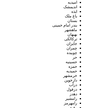
امیدیه
اندیمشک
ایذه
باغ ملک
بستان
بندر امام خمینی
ماهشهر
بهبهان
ترکالکی
جایزان
چمران
چوبیده
حر
حسینیه
حمزه
حمیدیه
خرمشهر
دارخوین
دزآب
دزفول
دهدز
رامشیر
رامهرمز
رفیع