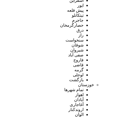
اسفراین
ایور
پیش قلعه
تیتکانلو
جاجرم
حصارگرمخان
درق
راز
سنخواست
شوقان
شیروان
صفی آباد
فاروج
قاضی
گرمه
لوجلی
بازگشت
خوزستان
تمام شهر‌ها
اهواز
آبادان
آغاجاری
اروندکنار
الوان