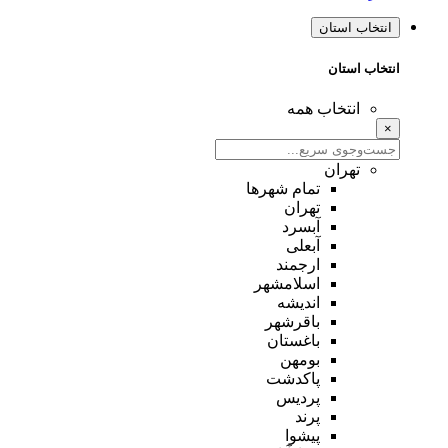
انتخاب استان
انتخاب استان
انتخاب همه
×
تهران
تمام شهر‌ها
تهران
آبسرد
آبعلی
ارجمند
اسلامشهر
اندیشه
باقرشهر
باغستان
بومهن
پاکدشت
پردیس
پرند
پیشوا