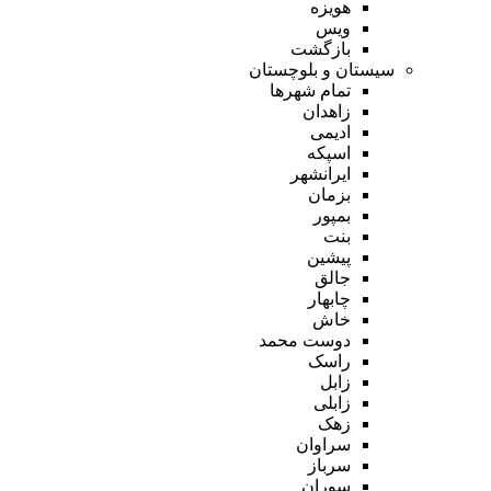
هویزه
ویس
بازگشت
سیستان و بلوچستان
تمام شهر‌ها
زاهدان
ادیمی
اسپکه
ایرانشهر
بزمان
بمپور
بنت
پیشین
جالق
چابهار
خاش
دوست محمد
راسک
زابل
زابلی
زهک
سراوان
سرباز
سوران