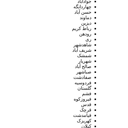
جوادآباد
چهاردانگه
حسن آباد
دماوند
دیزین
رباط کریم
رودهن
ری
شاهدشهر
شریف آباد
شمشک
شهریار
صالح آباد
صباشهر
صفادشت
فردوسیه
گلستان
فشم
فیروزکوه
قدس
قرچک
قیامدشت
کهریزک
کیلان