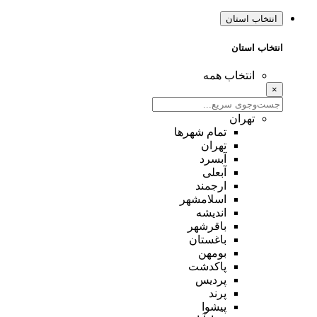
انتخاب استان
انتخاب استان
انتخاب همه
×
تهران
تمام شهر‌ها
تهران
آبسرد
آبعلی
ارجمند
اسلامشهر
اندیشه
باقرشهر
باغستان
بومهن
پاکدشت
پردیس
پرند
پیشوا