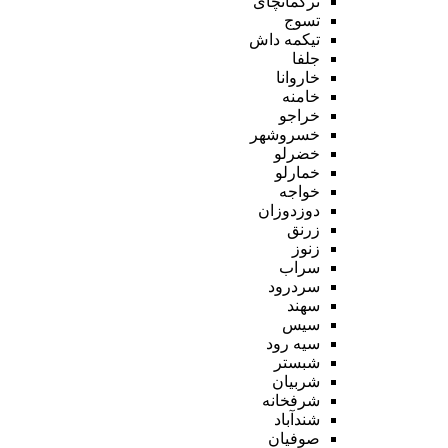
ترکمانچای
تسوج
تیکمه داش
جلفا
خاروانا
خامنه
خراجو
خسروشهر
خضرلو
خمارلو
خواجه
دوزدوزان
زرنق
زنوز
سراب
سردرود
سهند
سیس
سیه رود
شبستر
شربیان
شرفخانه
شندآباد
صوفیان