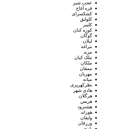
عجب شیر
قره آغاج
کشکسرای
کلوانق
کلیبر
کوزه کنان
گوگان
لیلان
مراغه
مرند
ملک کیان
ملکان
ممقان
مهربان
میانه
نظرکهریزی
هادی شهر
هرگلان
هریس
هشترود
هوراند
وایقان
ورزقان
یامچی