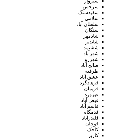
سبزوار
سرخس
سفیدسنگ
سلامی
سلطان آباد
سنگان
شادمهر
شاندیز
ششتمد
شهرآباد
شهرزو
صالح آباد
طرقبه
عشق آباد
فرهادگرد
فریمان
فیروزه
فیض آباد
قاسم آباد
قدمگاه
قلندرآباد
قوچان
کاخک
کاریز