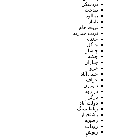
بردسکن
بیدخت
بینالود
تایباد
تربت جام
تربت حیدریه
جغتای
جنگل
چاشلو
چکنه
چناران
خرو
خلیل آباد
خواف
داورزن
در رود
درگز
دولت آباد
رباط سنگ
رشتخوار
رضویه
روداب
ریوش