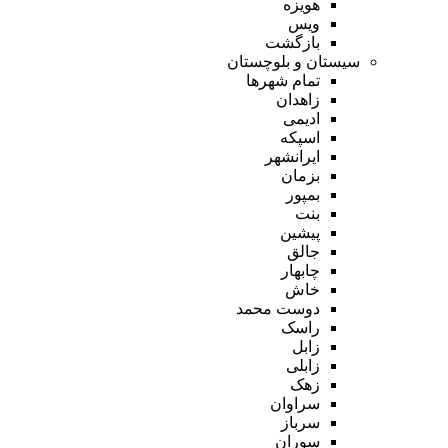
هویزه
ویس
بازگشت
سیستان و بلوچستان
تمام شهر‌ها
زاهدان
ادیمی
اسپکه
ایرانشهر
بزمان
بمپور
بنت
پیشین
جالق
چابهار
خاش
دوست محمد
راسک
زابل
زابلی
زهک
سراوان
سرباز
سوران