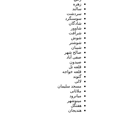
زهره
سالند
سردشت
سوسنگرد
شادگان
شاوور
شرافت
شوش
شوشتر
شیبان
صالح شهر
صفی آباد
صیدون
قلعه تل
قلعه خواجه
گتوند
لالی
مسجد سلیمان
ملاثانی
میانرود
مینوشهر
هفتگل
هندیجان