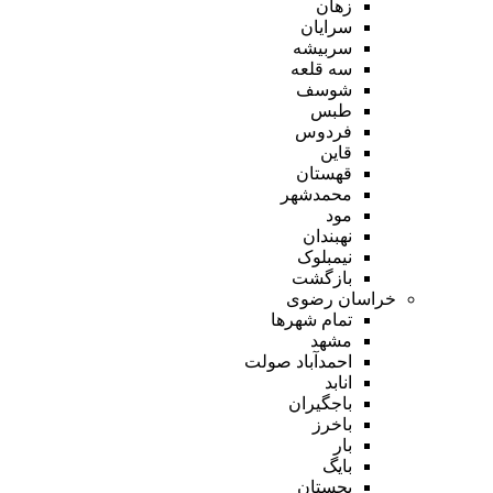
زهان
سرایان
سربیشه
سه قلعه
شوسف
طبس
فردوس
قاین
قهستان
محمدشهر
مود
نهبندان
نیمبلوک
بازگشت
خراسان رضوی
تمام شهر‌ها
مشهد
احمدآباد صولت
انابد
باجگیران
باخرز
بار
بایگ
بجستان