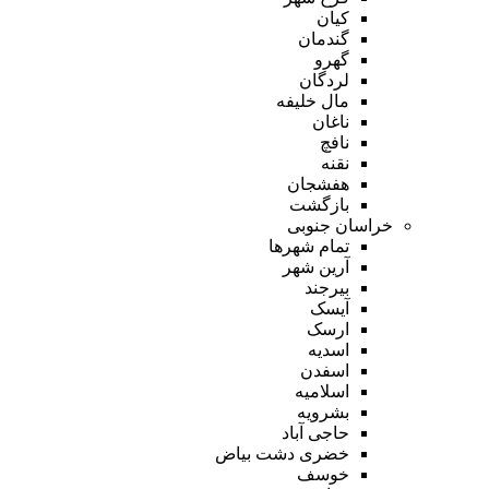
کیان
گندمان
گهرو
لردگان
مال خلیفه
ناغان
نافچ
نقنه
هفشجان
بازگشت
خراسان جنوبی
تمام شهر‌ها
آرین شهر
بیرجند
آیسک
ارسک
اسدیه
اسفدن
اسلامیه
بشرویه
حاجی آباد
خضری دشت بیاض
خوسف