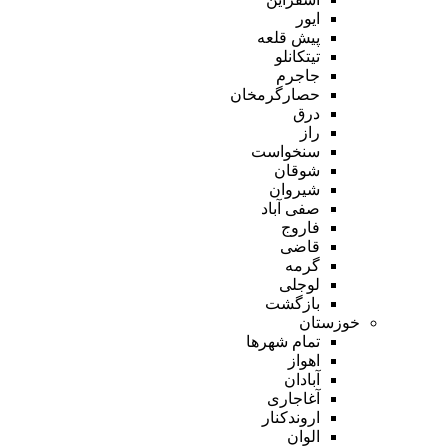
ایور
پیش قلعه
تیتکانلو
جاجرم
حصارگرمخان
درق
راز
سنخواست
شوقان
شیروان
صفی آباد
فاروج
قاضی
گرمه
لوجلی
بازگشت
خوزستان
تمام شهر‌ها
اهواز
آبادان
آغاجاری
اروندکنار
الوان