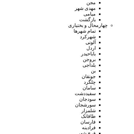
مجن
مهدی شهر
میامی
بازگشت
چهارمحال و بختیاری
تمام شهر‌ها
شهرکرد
آلونی
اردل
باباحیدر
بروجن
بلداجی
بن
جونقان
چلگرد
سامان
سفیددشت
سودجان
سورشجان
شلمزار
طاقانک
فارسان
فرادبنه
فرخ شهر