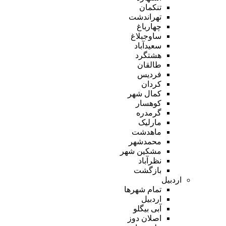
تنکمان
تهراندشت
چهارباغ
ساوجبلاغ
سعیدآباد
هشتگرد
طالقان
فردیس
کردان
کمال شهر
کوهسار
گرمدره
مارلیک
ماهدشت
محمدشهر
مشکین شهر
نظرآباد
بازگشت
اردبیل
تمام شهر‌ها
اردبیل
آبی بیگلو
اصلان دوز