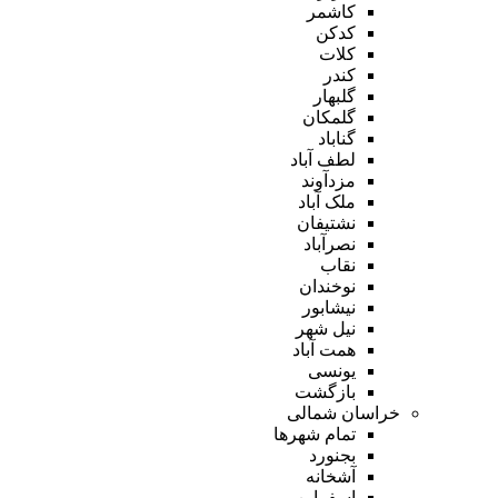
کاشمر
کدکن
کلات
کندر
گلبهار
گلمکان
گناباد
لطف آباد
مزدآوند
ملک آباد
نشتیفان
نصرآباد
نقاب
نوخندان
نیشابور
نیل شهر
همت آباد
یونسی
بازگشت
خراسان شمالی
تمام شهر‌ها
بجنورد
آشخانه
اسفراین