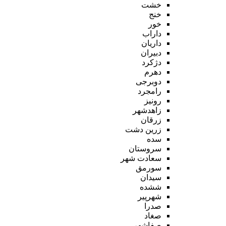
خشت
خنج
خور
داراب
داریان
دبیران
دژکرد
دهرم
دوبرجی
رامجرد
رونیز
زاهدشهر
زرقان
زرین دشت
سده
سروستان
سعادت شهر
سورمق
سیدان
ششده
شهرپیر
صدرا
صغاد
صفاشهر