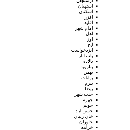
ارسنجان
استهبان
اشکنان
افزر
اقلید
امام شهر
اهل
اوز
ایج
ایزدخواست
باب انار
بالاده
بنارویه
بهمن
بوانات
بیرم
بیضا
جنت شهر
جهرم
جویم
حسن آباد
خان زنیان
خاوران
خرامه