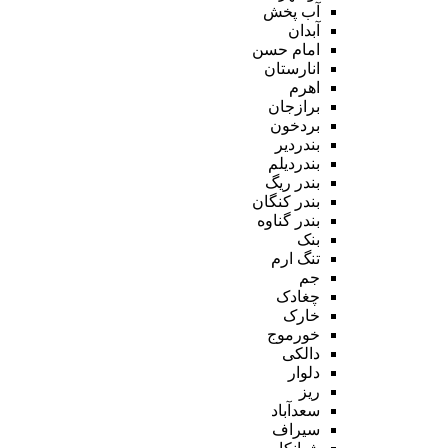
آب پخش
آبدان
امام حسن
انارستان
اهرم
برازجان
بردخون
بندردیر
بندردیلم
بندر ریگ
بندر کنگان
بندر گناوه
بنک
تنگ ارم
جم
چغادک
خارک
خورموج
دالکی
دلوار
ریز
سعدآباد
سیراف