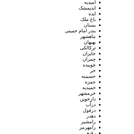
امیدیه
اندیمشک
ایذه
باغ ملک
بستان
بندر امام خمینی
ماهشهر
بهبهان
ترکالکی
جایزان
چمران
چوبیده
حر
حسینیه
حمزه
حمیدیه
خرمشهر
دارخوین
دزآب
دزفول
دهدز
رامشیر
رامهرمز
رفیع