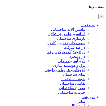
دسته‌بندی‌ها
×
ساختمان
ماشین آلات ساختمانی
آسانسور /پله برقی /بالابر
بازسازی ساختمان
سقف کاذب / دیوار کاذب
در ضد سرقت
در اتوماتیک / کرکره برقی
در و پنجره
دکوراسیون داخلی
برق و هوشمند سازی
ایزوگام و عایقهای رطوبتی
نمای ساختمان
شیشه ساختمان
نقاشی ساختمان
مصالح ساختمانی
خدمات ساختمانی
آموزشی
سایر
آموزشگاه