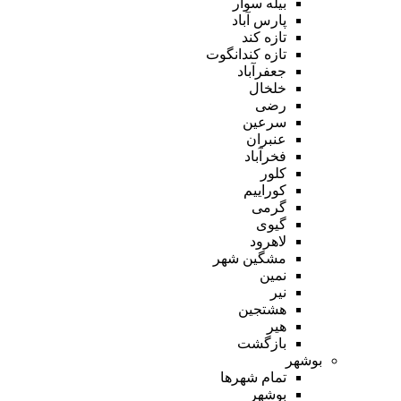
بیله سوار
پارس آباد
تازه کند
تازه کندانگوت
جعفرآباد
خلخال
رضی
سرعین
عنبران
فخرآباد
کلور
کوراییم
گرمی
گیوی
لاهرود
مشگین شهر
نمین
نیر
هشتجین
هیر
بازگشت
بوشهر
تمام شهر‌ها
بوشهر