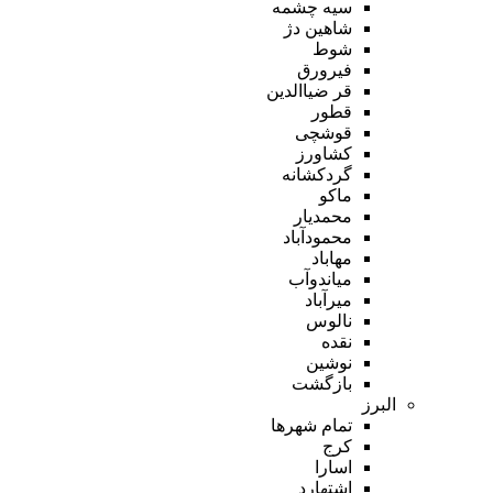
سیه چشمه
شاهین دژ
شوط
فیرورق
قر ضیاالدین
قطور
قوشچی
کشاورز
گردکشانه
ماکو
محمدیار
محمودآباد
مهاباد
میاندوآب
میرآباد
نالوس
نقده
نوشین
بازگشت
البرز
تمام شهر‌ها
کرج
اسارا
اشتهارد