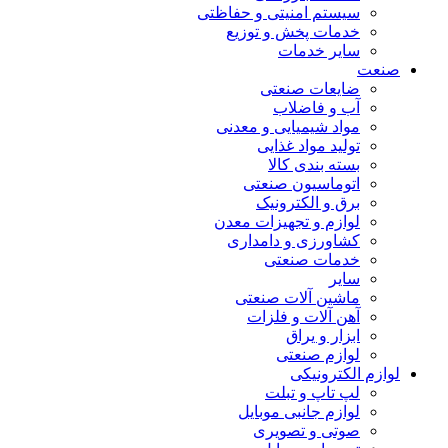
سیستم امنیتی و حفاظتی
خدمات پخش و توزیع
سایر خدمات
صنعت
ضایعات صنعتی
آب و فاضلاب
مواد شیمیایی و معدنی
تولید مواد غذایی
بسته بندی کالا
اتوماسیون صنعتی
برق و الکترونیک
لوازم و تجهیزات معدن
کشاورزی و دامداری
خدمات صنعتی
سایر
ماشین آلات صنعتی
آهن آلات و فلزات
ابزار و یراق
لوازم صنعتی
لوازم الکترونیکی
لپ تاپ و تبلت
لوازم جانبی موبایل
صوتی و تصویری