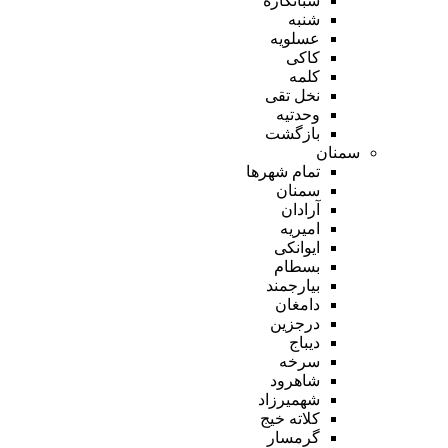
شبانکاره
شنبه
عسلویه
کاکی
کلمه
نخل تقی
وحدتیه
بازگشت
سمنان
تمام شهر‌ها
سمنان
آرادان
امیریه
ایوانکی
بسطام
بیارجمند
دامغان
درجزین
دیباج
سرخه
شاهرود
شهمیرزاد
کلاته خیج
گرمسار