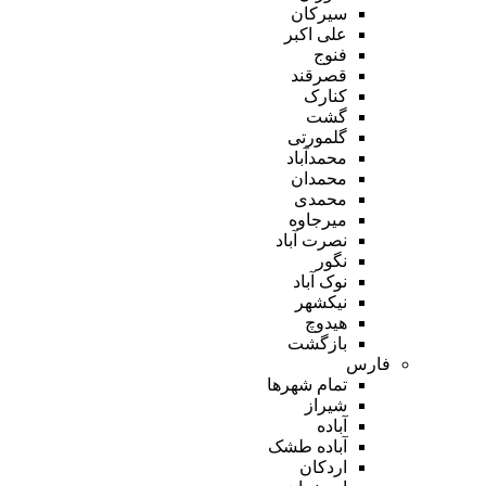
سیرکان
علی اکبر
فنوج
قصرقند
کنارک
گشت
گلمورتی
محمدآباد
محمدان
محمدی
میرجاوه
نصرت آباد
نگور
نوک آباد
نیکشهر
هیدوچ
بازگشت
فارس
تمام شهر‌ها
شیراز
آباده
آباده طشک
اردکان