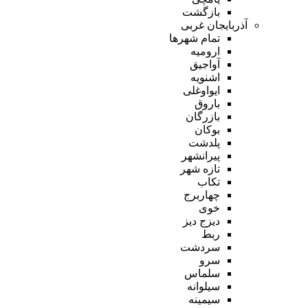
بازگشت
آذربایجان غربی
تمام شهر‌ها
ارومیه
آواجیق
اشنویه
ایواوغلی
باروق
بازرگان
بوکان
پلدشت
پیرانشهر
تازه شهر
تکاب
چهاربرج
خوی
دیزج دیز
ربط
سردشت
سرو
سلماس
سیلوانه
سیمینه