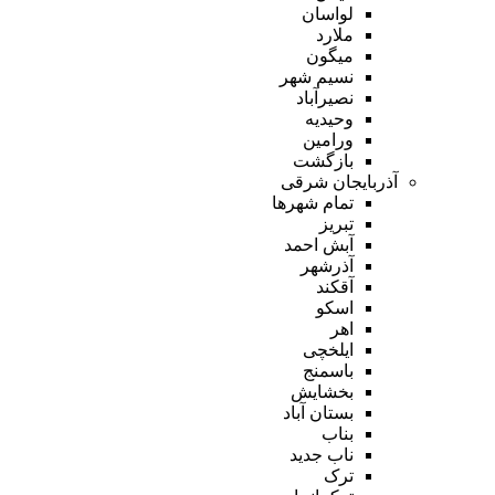
لواسان
ملارد
میگون
نسیم شهر
نصیرآباد
وحیدیه
ورامین
بازگشت
آذربایجان شرقی
تمام شهر‌ها
تبریز
آبش احمد
آذرشهر
آقکند
اسکو
اهر
ایلخچی
باسمنج
بخشایش
بستان آباد
بناب
ناب جدید
ترک