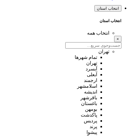
انتخاب استان
انتخاب استان
انتخاب همه
×
تهران
تمام شهر‌ها
تهران
آبسرد
آبعلی
ارجمند
اسلامشهر
اندیشه
باقرشهر
باغستان
بومهن
پاکدشت
پردیس
پرند
پیشوا