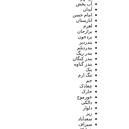
آب پخش
آبدان
امام حسن
انارستان
اهرم
برازجان
بردخون
بندردیر
بندردیلم
بندر ریگ
بندر کنگان
بندر گناوه
بنک
تنگ ارم
جم
چغادک
خارک
خورموج
دالکی
دلوار
ریز
سعدآباد
سیراف