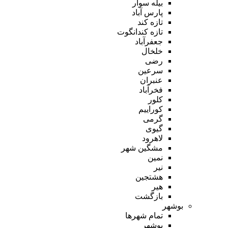
بیله سوار
پارس آباد
تازه کند
تازه کندانگوت
جعفرآباد
خلخال
رضی
سرعین
عنبران
فخرآباد
کلور
کوراییم
گرمی
گیوی
لاهرود
مشگین شهر
نمین
نیر
هشتجین
هیر
بازگشت
بوشهر
تمام شهر‌ها
بوشهر