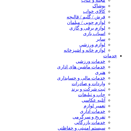
مجله و کتاب
پوشاک
کالای خواب
فرش / گلیم / قالیچه
لوازم چوبی / مبلمان
لوازم برقی و گازی
اسباب بازی
سایر
لوازم ورزشی
لوازم خانه و آشپزخانه
خدمات
خدمات ورزشی
خدمات ماشین های اداری
هنری
خدمات مالی و حسابداری
واردات و صادرات
ثبت شرکت و برند
چاپ و تبلیغات
آتلیه عکاسی
تعمیر لوازم
خدمات اداری
تفریح و سرگرمی
خدمات بازرگانی
سیستم امنیتی و حفاظتی