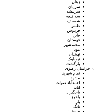
زهان
سرایان
سربیشه
سه قلعه
شوسف
طبس
فردوس
قاین
قهستان
محمدشهر
مود
نهبندان
نیمبلوک
بازگشت
خراسان رضوی
تمام شهر‌ها
مشهد
احمدآباد صولت
انابد
باجگیران
باخرز
بار
بایگ
بجستان