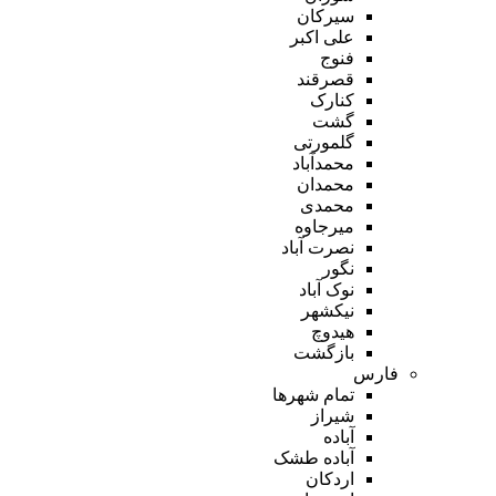
سیرکان
علی اکبر
فنوج
قصرقند
کنارک
گشت
گلمورتی
محمدآباد
محمدان
محمدی
میرجاوه
نصرت آباد
نگور
نوک آباد
نیکشهر
هیدوچ
بازگشت
فارس
تمام شهر‌ها
شیراز
آباده
آباده طشک
اردکان