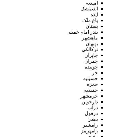
امیدیه
اندیمشک
ایذه
باغ ملک
بستان
بندر امام خمینی
ماهشهر
بهبهان
ترکالکی
جایزان
چمران
چوبیده
حر
حسینیه
حمزه
حمیدیه
خرمشهر
دارخوین
دزآب
دزفول
دهدز
رامشیر
رامهرمز
رفیع