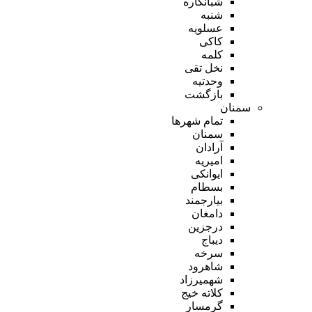
شبانکاره
شنبه
عسلویه
کاکی
کلمه
نخل تقی
وحدتیه
بازگشت
سمنان
تمام شهر‌ها
سمنان
آرادان
امیریه
ایوانکی
بسطام
بیارجمند
دامغان
درجزین
دیباج
سرخه
شاهرود
شهمیرزاد
کلاته خیج
گرمسار