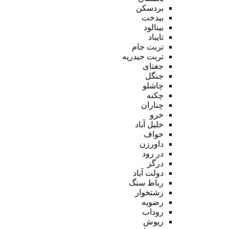
بردسکن
بیدخت
بینالود
تایباد
تربت جام
تربت حیدریه
جغتای
جنگل
چاشلو
چکنه
چناران
خرو
خلیل آباد
خواف
داورزن
در رود
درگز
دولت آباد
رباط سنگ
رشتخوار
رضویه
روداب
ریوش