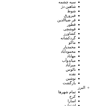
سیه چشمه
شاهین دژ
شوط
فیرورق
قر ضیاالدین
قطور
قوشچی
کشاورز
گردکشانه
ماکو
محمدیار
محمودآباد
مهاباد
میاندوآب
میرآباد
نالوس
نقده
نوشین
بازگشت
البرز
تمام شهر‌ها
کرج
اسارا
اشتهارد