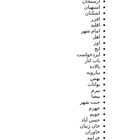
ارسنجان
استهبان
اشکنان
افزر
اقلید
امام شهر
اهل
اوز
ایج
ایزدخواست
باب انار
بالاده
بنارویه
بهمن
بوانات
بیرم
بیضا
جنت شهر
جهرم
جویم
حسن آباد
خان زنیان
خاوران
خرامه