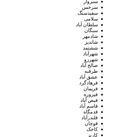
سبزوار
سرخس
سفیدسنگ
سلامی
سلطان آباد
سنگان
شادمهر
شاندیز
ششتمد
شهرآباد
شهرزو
صالح آباد
طرقبه
عشق آباد
فرهادگرد
فریمان
فیروزه
فیض آباد
قاسم آباد
قدمگاه
قلندرآباد
قوچان
کاخک
کاریز