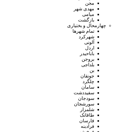
مجن
مهدی شهر
میامی
بازگشت
چهارمحال و بختیاری
تمام شهر‌ها
شهرکرد
آلونی
اردل
باباحیدر
بروجن
بلداجی
بن
جونقان
چلگرد
سامان
سفیددشت
سودجان
سورشجان
شلمزار
طاقانک
فارسان
فرادبنه
فرخ شهر