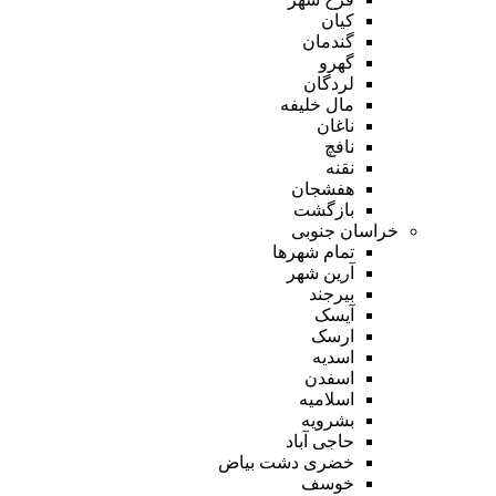
کیان
گندمان
گهرو
لردگان
مال خلیفه
ناغان
نافچ
نقنه
هفشجان
بازگشت
خراسان جنوبی
تمام شهر‌ها
آرین شهر
بیرجند
آیسک
ارسک
اسدیه
اسفدن
اسلامیه
بشرویه
حاجی آباد
خضری دشت بیاض
خوسف