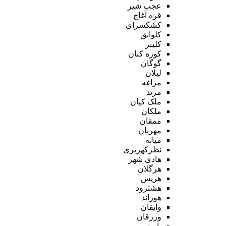
عجب شیر
قره آغاج
کشکسرای
کلوانق
کلیبر
کوزه کنان
گوگان
لیلان
مراغه
مرند
ملک کیان
ملکان
ممقان
مهربان
میانه
نظرکهریزی
هادی شهر
هرگلان
هریس
هشترود
هوراند
وایقان
ورزقان