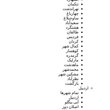
تنکمان
تهراندشت
چهارباغ
ساوجبلاغ
سعیدآباد
هشتگرد
طالقان
فردیس
کردان
کمال شهر
کوهسار
گرمدره
مارلیک
ماهدشت
محمدشهر
مشکین شهر
نظرآباد
بازگشت
اردبیل
تمام شهر‌ها
اردبیل
آبی بیگلو
اصلان دوز