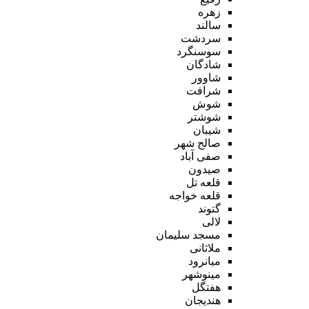
زهره
سالند
سردشت
سوسنگرد
شادگان
شاوور
شرافت
شوش
شوشتر
شیبان
صالح شهر
صفی آباد
صیدون
قلعه تل
قلعه خواجه
گتوند
لالی
مسجد سلیمان
ملاثانی
میانرود
مینوشهر
هفتگل
هندیجان