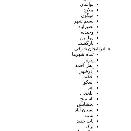
لواسان
ملارد
میگون
نسیم شهر
نصیرآباد
وحیدیه
ورامین
بازگشت
آذربایجان شرقی
تمام شهر‌ها
تبریز
آبش احمد
آذرشهر
آقکند
اسکو
اهر
ایلخچی
باسمنج
بخشایش
بستان آباد
بناب
ناب جدید
ترک