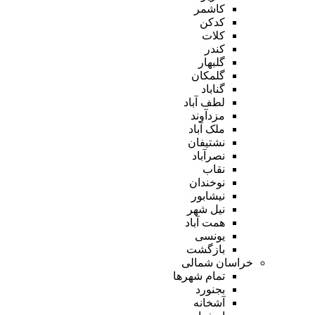
کاشمر
کدکن
کلات
کندر
گلبهار
گلمکان
گناباد
لطف آباد
مزدآوند
ملک آباد
نشتیفان
نصرآباد
نقاب
نوخندان
نیشابور
نیل شهر
همت آباد
یونسی
بازگشت
خراسان شمالی
تمام شهر‌ها
بجنورد
آشخانه