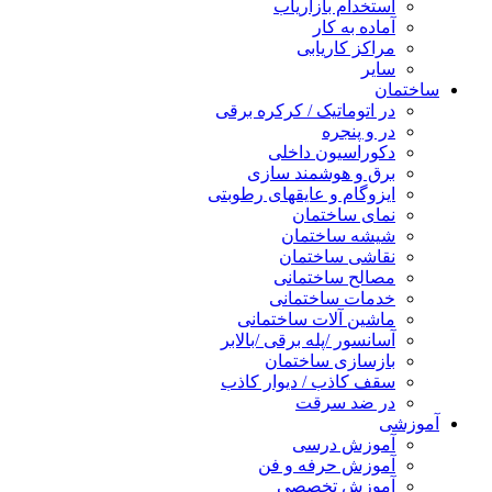
استخدام بازاریاب
آماده به کار
مراکز کاریابی
سایر
ساختمان
در اتوماتیک / کرکره برقی
در و پنجره
دکوراسیون داخلی
برق و هوشمند سازی
ایزوگام و عایقهای رطوبتی
نمای ساختمان
شیشه ساختمان
نقاشی ساختمان
مصالح ساختمانی
خدمات ساختمانی
ماشین آلات ساختمانی
آسانسور /پله برقی /بالابر
بازسازی ساختمان
سقف کاذب / دیوار کاذب
در ضد سرقت
آموزشی
آموزش درسی
آموزش حرفه و فن
آموزش تخصصی