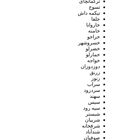
ترکمانچای
تسوج
تیکمه داش
جلفا
خاروانا
خامنه
خراجو
خسروشهر
خضرلو
خمارلو
خواجه
دوزدوزان
زرنق
زنوز
سراب
سردرود
سهند
سیس
سیه رود
شبستر
شربیان
شرفخانه
شندآباد
صوفیان