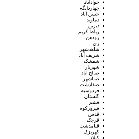
جوادآباد
چهاردانگه
حسن آباد
دماوند
دیزین
رباط کریم
رودهن
ری
شاهدشهر
شریف آباد
شمشک
شهریار
صالح آباد
صباشهر
صفادشت
فردوسیه
گلستان
فشم
فیروزکوه
قدس
قرچک
قیامدشت
کهریزک
کیلان