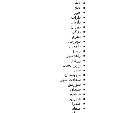
خشت
خنج
خور
داراب
داریان
دبیران
دژکرد
دهرم
دوبرجی
رامجرد
رونیز
زاهدشهر
زرقان
زرین دشت
سده
سروستان
سعادت شهر
سورمق
سیدان
ششده
شهرپیر
صدرا
صغاد