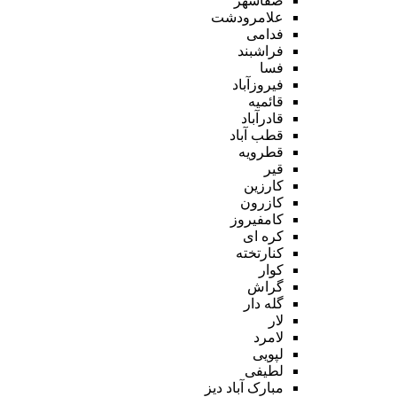
صفاشهر
علامرودشت
فدامی
فراشبند
فسا
فیروزآباد
قائمیه
قادرآباد
قطب آباد
قطرویه
قیر
کارزین
کازرون
کامفیروز
کره ای
کنارتخته
کوار
گراش
گله دار
لار
لامرد
لپویی
لطیفی
مبارک آباد دیز