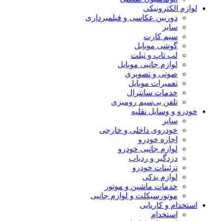
لوازم الکترونیکی
دوربین عکاسی و فیلمبرداری
سایر
سیم کارت
گوشی موبایل
لپ تاپ و تبلت
لوازم جانبی موبایل
صوتی و تصویری
تعمیرات موبایل
خدمات سانترال
تلفن بی‌سیم رومیزی
خودرو و وسایل نقلیه
سایر
خودروی داخلی و خارجی
اجاره خودرو
لوازم جانبی خودرو
دزدگیر و ردیاب
تزئینات خودرو
لوازم یدکی
خدمات ماشین و موتور
موتورسیکلت و لوازم جانبی
استخدام و کاریابی
استخدام