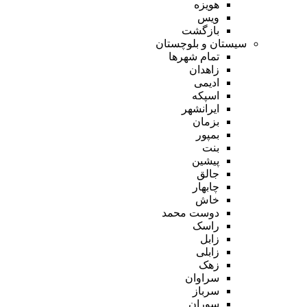
هویزه
ویس
بازگشت
سیستان و بلوچستان
تمام شهر‌ها
زاهدان
ادیمی
اسپکه
ایرانشهر
بزمان
بمپور
بنت
پیشین
جالق
چابهار
خاش
دوست محمد
راسک
زابل
زابلی
زهک
سراوان
سرباز
سوران