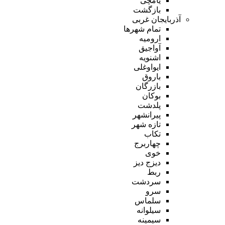
یامچی
بازگشت
آذربایجان غربی
تمام شهر‌ها
ارومیه
آواجیق
اشنویه
ایواوغلی
باروق
بازرگان
بوکان
پلدشت
پیرانشهر
تازه شهر
تکاب
چهاربرج
خوی
دیزج دیز
ربط
سردشت
سرو
سلماس
سیلوانه
سیمینه