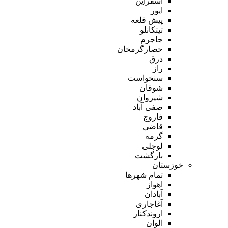
اسفراین
ایور
پیش قلعه
تیتکانلو
جاجرم
حصارگرمخان
درق
راز
سنخواست
شوقان
شیروان
صفی آباد
فاروج
قاضی
گرمه
لوجلی
بازگشت
خوزستان
تمام شهر‌ها
اهواز
آبادان
آغاجاری
اروندکنار
الوان