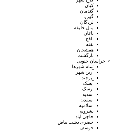
کیان
گندمان
گهرو
لردگان
مال خلیفه
ناغان
نافچ
نقنه
هفشجان
بازگشت
خراسان جنوبی
تمام شهر‌ها
آرین شهر
بیرجند
آیسک
ارسک
اسدیه
اسفدن
اسلامیه
بشرویه
حاجی آباد
خضری دشت بیاض
خوسف