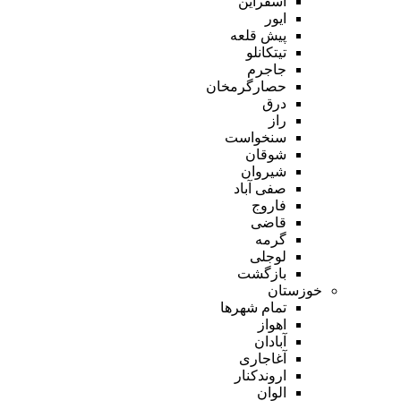
اسفراین
ایور
پیش قلعه
تیتکانلو
جاجرم
حصارگرمخان
درق
راز
سنخواست
شوقان
شیروان
صفی آباد
فاروج
قاضی
گرمه
لوجلی
بازگشت
خوزستان
تمام شهر‌ها
اهواز
آبادان
آغاجاری
اروندکنار
الوان