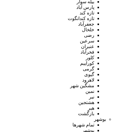
بیله سوار
پارس آباد
تازه کند
تازه کندانگوت
جعفرآباد
خلخال
رضی
سرعین
عنبران
فخرآباد
کلور
کوراییم
گرمی
گیوی
لاهرود
مشگین شهر
نمین
نیر
هشتجین
هیر
بازگشت
بوشهر
تمام شهر‌ها
بوشهر