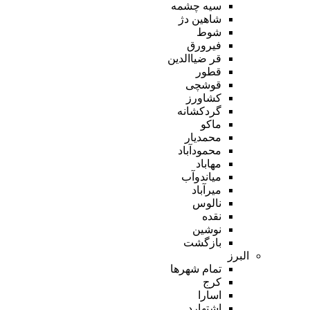
سیه چشمه
شاهین دژ
شوط
فیرورق
قر ضیاالدین
قطور
قوشچی
کشاورز
گردکشانه
ماکو
محمدیار
محمودآباد
مهاباد
میاندوآب
میرآباد
نالوس
نقده
نوشین
بازگشت
البرز
تمام شهر‌ها
کرج
اسارا
اشتهارد