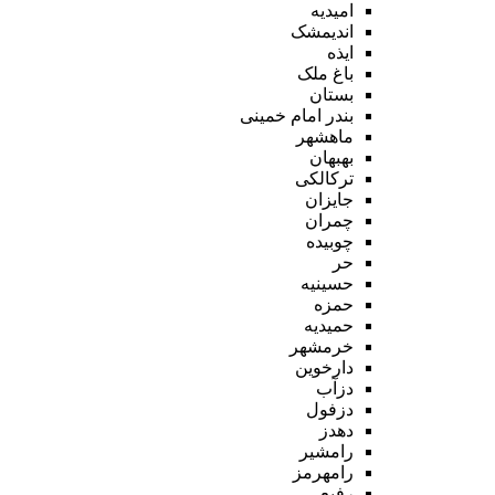
امیدیه
اندیمشک
ایذه
باغ ملک
بستان
بندر امام خمینی
ماهشهر
بهبهان
ترکالکی
جایزان
چمران
چوبیده
حر
حسینیه
حمزه
حمیدیه
خرمشهر
دارخوین
دزآب
دزفول
دهدز
رامشیر
رامهرمز
رفیع