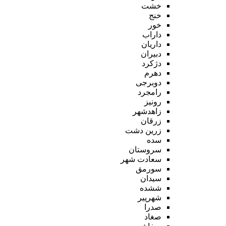
خشت
خنج
خور
داراب
داریان
دبیران
دژکرد
دهرم
دوبرجی
رامجرد
رونیز
زاهدشهر
زرقان
زرین دشت
سده
سروستان
سعادت شهر
سورمق
سیدان
ششده
شهرپیر
صدرا
صغاد