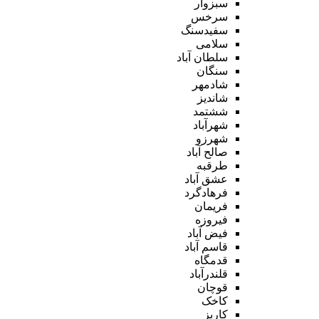
سبزوار
سرخس
سفیدسنگ
سلامی
سلطان آباد
سنگان
شادمهر
شاندیز
ششتمد
شهرآباد
شهرزو
صالح آباد
طرقبه
عشق آباد
فرهادگرد
فریمان
فیروزه
فیض آباد
قاسم آباد
قدمگاه
قلندرآباد
قوچان
کاخک
کاریز