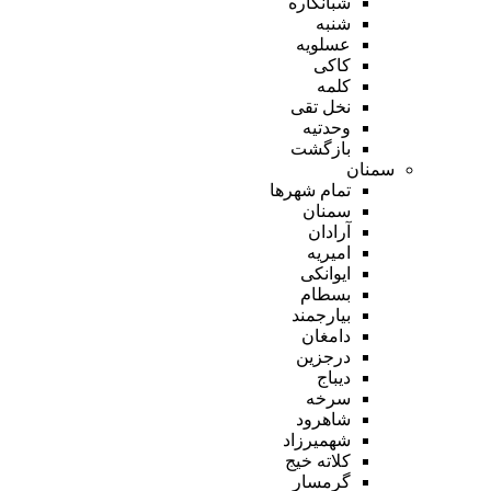
شبانکاره
شنبه
عسلویه
کاکی
کلمه
نخل تقی
وحدتیه
بازگشت
سمنان
تمام شهر‌ها
سمنان
آرادان
امیریه
ایوانکی
بسطام
بیارجمند
دامغان
درجزین
دیباج
سرخه
شاهرود
شهمیرزاد
کلاته خیج
گرمسار