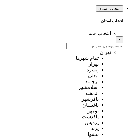
انتخاب استان
انتخاب استان
انتخاب همه
×
تهران
تمام شهر‌ها
تهران
آبسرد
آبعلی
ارجمند
اسلامشهر
اندیشه
باقرشهر
باغستان
بومهن
پاکدشت
پردیس
پرند
پیشوا