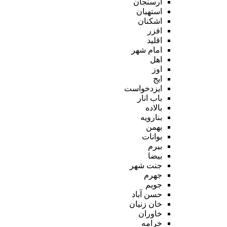
ارسنجان
استهبان
اشکنان
افزر
اقلید
امام شهر
اهل
اوز
ایج
ایزدخواست
باب انار
بالاده
بنارویه
بهمن
بوانات
بیرم
بیضا
جنت شهر
جهرم
جویم
حسن آباد
خان زنیان
خاوران
خرامه