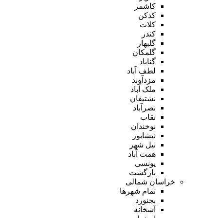
کاشمر
کدکن
کلات
کندر
گلبهار
گلمکان
گناباد
لطف آباد
مزدآوند
ملک آباد
نشتیفان
نصرآباد
نقاب
نوخندان
نیشابور
نیل شهر
همت آباد
یونسی
بازگشت
خراسان شمالی
تمام شهر‌ها
بجنورد
آشخانه