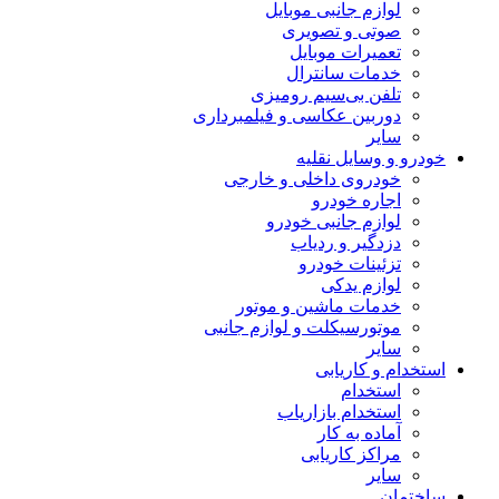
لوازم جانبی موبایل
صوتی و تصویری
تعمیرات موبایل
خدمات سانترال
تلفن بی‌سیم رومیزی
دوربین عکاسی و فیلمبرداری
سایر
خودرو و وسایل نقلیه
خودروی داخلی و خارجی
اجاره خودرو
لوازم جانبی خودرو
دزدگیر و ردیاب
تزئینات خودرو
لوازم یدکی
خدمات ماشین و موتور
موتورسیکلت و لوازم جانبی
سایر
استخدام و کاریابی
استخدام
استخدام بازاریاب
آماده به کار
مراکز کاریابی
سایر
ساختمان