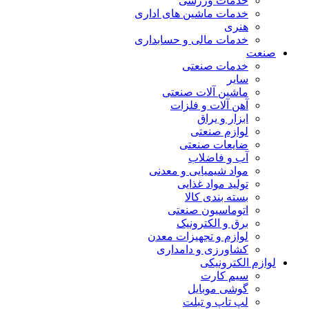
خدمات ورزشی
خدمات ماشین های اداری
هنری
خدمات مالی و حسابداری
صنعت
خدمات صنعتی
سایر
ماشین آلات صنعتی
آهن آلات و فلزات
ابزار و یراق
لوازم صنعتی
ضایعات صنعتی
آب و فاضلاب
مواد شیمیایی و معدنی
تولید مواد غذایی
بسته بندی کالا
اتوماسیون صنعتی
برق و الکترونیک
لوازم و تجهیزات معدن
کشاورزی و دامداری
لوازم الکترونیکی
سیم کارت
گوشی موبایل
لپ تاپ و تبلت