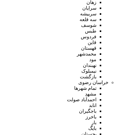
زهان
سرایان
سربیشه
سه قلعه
شوسف
طبس
فردوس
قاین
قهستان
محمدشهر
مود
نهبندان
نیمبلوک
بازگشت
خراسان رضوی
تمام شهر‌ها
مشهد
احمدآباد صولت
انابد
باجگیران
باخرز
بار
بایگ
بجستان