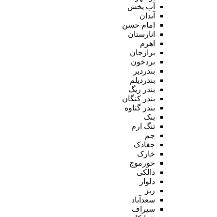
آب پخش
آبدان
امام حسن
انارستان
اهرم
برازجان
بردخون
بندردیر
بندردیلم
بندر ریگ
بندر کنگان
بندر گناوه
بنک
تنگ ارم
جم
چغادک
خارک
خورموج
دالکی
دلوار
ریز
سعدآباد
سیراف