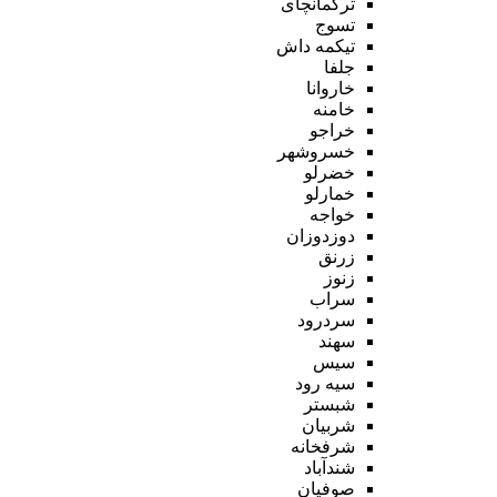
ترکمانچای
تسوج
تیکمه داش
جلفا
خاروانا
خامنه
خراجو
خسروشهر
خضرلو
خمارلو
خواجه
دوزدوزان
زرنق
زنوز
سراب
سردرود
سهند
سیس
سیه رود
شبستر
شربیان
شرفخانه
شندآباد
صوفیان