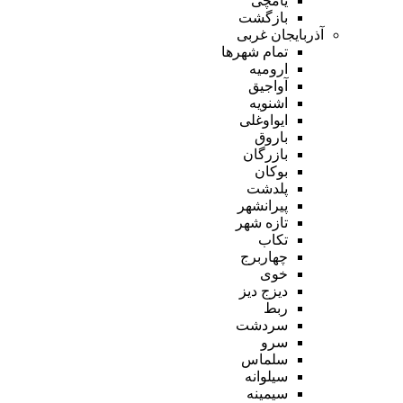
یامچی
بازگشت
آذربایجان غربی
تمام شهر‌ها
ارومیه
آواجیق
اشنویه
ایواوغلی
باروق
بازرگان
بوکان
پلدشت
پیرانشهر
تازه شهر
تکاب
چهاربرج
خوی
دیزج دیز
ربط
سردشت
سرو
سلماس
سیلوانه
سیمینه