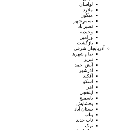
لواسان
ملارد
میگون
نسیم شهر
نصیرآباد
وحیدیه
ورامین
بازگشت
آذربایجان شرقی
تمام شهر‌ها
تبریز
آبش احمد
آذرشهر
آقکند
اسکو
اهر
ایلخچی
باسمنج
بخشایش
بستان آباد
بناب
ناب جدید
ترک