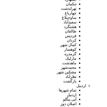
تنکمان
تهراندشت
چهارباغ
ساوجبلاغ
سعیدآباد
هشتگرد
طالقان
فردیس
کردان
کمال شهر
کوهسار
گرمدره
مارلیک
ماهدشت
محمدشهر
مشکین شهر
نظرآباد
بازگشت
اردبیل
تمام شهر‌ها
اردبیل
آبی بیگلو
اصلان دوز