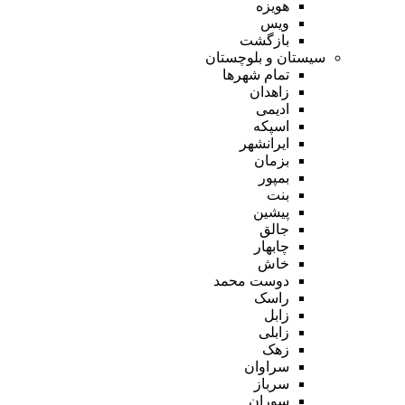
هویزه
ویس
بازگشت
سیستان و بلوچستان
تمام شهر‌ها
زاهدان
ادیمی
اسپکه
ایرانشهر
بزمان
بمپور
بنت
پیشین
جالق
چابهار
خاش
دوست محمد
راسک
زابل
زابلی
زهک
سراوان
سرباز
سوران