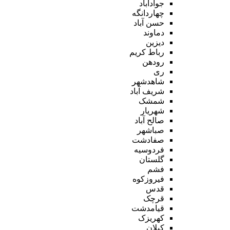
جوادآباد
چهاردانگه
حسن آباد
دماوند
دیزین
رباط کریم
رودهن
ری
شاهدشهر
شریف آباد
شمشک
شهریار
صالح آباد
صباشهر
صفادشت
فردوسیه
گلستان
فشم
فیروزکوه
قدس
قرچک
قیامدشت
کهریزک
کیلان