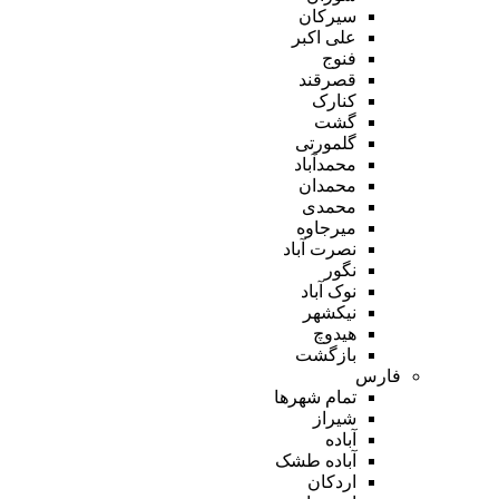
سیرکان
علی اکبر
فنوج
قصرقند
کنارک
گشت
گلمورتی
محمدآباد
محمدان
محمدی
میرجاوه
نصرت آباد
نگور
نوک آباد
نیکشهر
هیدوچ
بازگشت
فارس
تمام شهر‌ها
شیراز
آباده
آباده طشک
اردکان