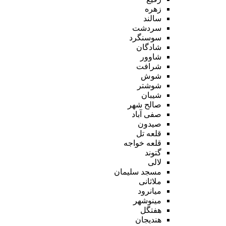
زهره
سالند
سردشت
سوسنگرد
شادگان
شاوور
شرافت
شوش
شوشتر
شیبان
صالح شهر
صفی آباد
صیدون
قلعه تل
قلعه خواجه
گتوند
لالی
مسجد سلیمان
ملاثانی
میانرود
مینوشهر
هفتگل
هندیجان