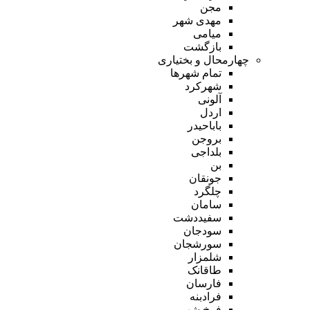
مجن
مهدی شهر
میامی
بازگشت
چهارمحال و بختیاری
تمام شهر‌ها
شهرکرد
آلونی
اردل
باباحیدر
بروجن
بلداجی
بن
جونقان
چلگرد
سامان
سفیددشت
سودجان
سورشجان
شلمزار
طاقانک
فارسان
فرادبنه
فرخ شهر