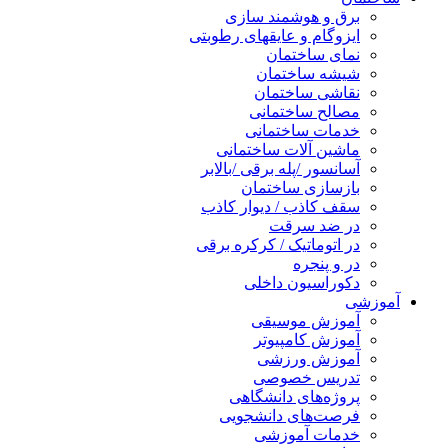
برق و هوشمند سازی
ایزوگام و عایقهای رطوبتی
نمای ساختمان
شیشه ساختمان
نقاشی ساختمان
مصالح ساختمانی
خدمات ساختمانی
ماشین آلات ساختمانی
آسانسور /پله برقی /بالابر
بازسازی ساختمان
سقف کاذب / دیوار کاذب
در ضد سرقت
در اتوماتیک / کرکره برقی
در و پنجره
دکوراسیون داخلی
آموزشی
آموزش موسیقی
آموزش کامپیوتر
آموزش ورزشی
تدریس خصوصی
پروژه‌های دانشگاهی
فرصت‌های دانشجویی
خدمات آموزشی