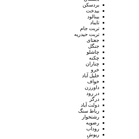
بردسکن
بیدخت
بینالود
تایباد
تربت جام
تربت حیدریه
جغتای
جنگل
چاشلو
چکنه
چناران
خرو
خلیل آباد
خواف
داورزن
در رود
درگز
دولت آباد
رباط سنگ
رشتخوار
رضویه
روداب
ریوش