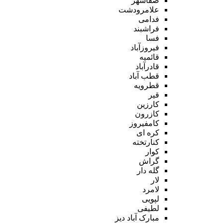
صفاشهر
علامرودشت
فدامی
فراشبند
فسا
فیروزآباد
قائمیه
قادرآباد
قطب آباد
قطرویه
قیر
کارزین
کازرون
کامفیروز
کره ای
کنارتخته
کوار
گراش
گله دار
لار
لامرد
لپویی
لطیفی
مبارک آباد دیز