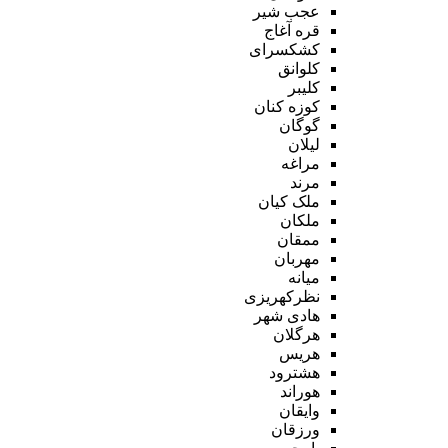
عجب شیر
قره آغاج
کشکسرای
کلوانق
کلیبر
کوزه کنان
گوگان
لیلان
مراغه
مرند
ملک کیان
ملکان
ممقان
مهربان
میانه
نظرکهریزی
هادی شهر
هرگلان
هریس
هشترود
هوراند
وایقان
ورزقان