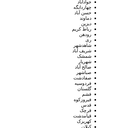
جوادآباد
چهاردانگه
حسن آباد
دماوند
دیزین
رباط کریم
رودهن
ری
شاهدشهر
شریف آباد
شمشک
شهریار
صالح آباد
صباشهر
صفادشت
فردوسیه
گلستان
فشم
فیروزکوه
قدس
قرچک
قیامدشت
کهریزک
کیلان