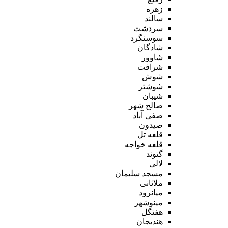
زهره
سالند
سردشت
سوسنگرد
شادگان
شاوور
شرافت
شوش
شوشتر
شیبان
صالح شهر
صفی آباد
صیدون
قلعه تل
قلعه خواجه
گتوند
لالی
مسجد سلیمان
ملاثانی
میانرود
مینوشهر
هفتگل
هندیجان