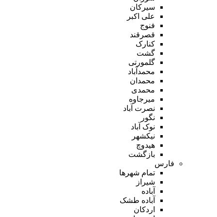
سیرکان
علی اکبر
فنوج
قصرقند
کنارک
گشت
گلمورتی
محمدآباد
محمدان
محمدی
میرجاوه
نصرت آباد
نگور
نوک آباد
نیکشهر
هیدوچ
بازگشت
فارس
تمام شهر‌ها
شیراز
آباده
آباده طشک
اردکان