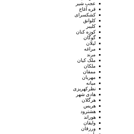
عجب شیر
قره آغاج
کشکسرای
کلوانق
کلیبر
کوزه کنان
گوگان
لیلان
مراغه
مرند
ملک کیان
ملکان
ممقان
مهربان
میانه
نظرکهریزی
هادی شهر
هرگلان
هریس
هشترود
هوراند
وایقان
ورزقان