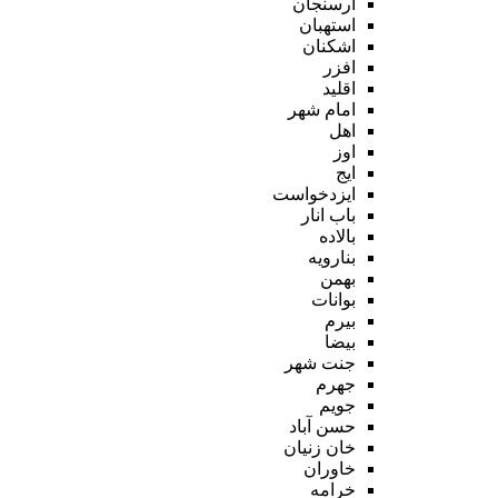
ارسنجان
استهبان
اشکنان
افزر
اقلید
امام شهر
اهل
اوز
ایج
ایزدخواست
باب انار
بالاده
بنارویه
بهمن
بوانات
بیرم
بیضا
جنت شهر
جهرم
جویم
حسن آباد
خان زنیان
خاوران
خرامه