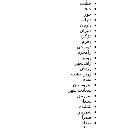
خشت
خنج
خور
داراب
داریان
دبیران
دژکرد
دهرم
دوبرجی
رامجرد
رونیز
زاهدشهر
زرقان
زرین دشت
سده
سروستان
سعادت شهر
سورمق
سیدان
ششده
شهرپیر
صدرا
صغاد