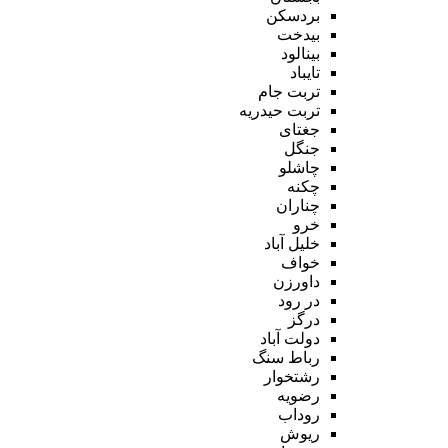
بردسکن
بیدخت
بینالود
تایباد
تربت جام
تربت حیدریه
جغتای
جنگل
چاشلو
چکنه
چناران
خرو
خلیل آباد
خواف
داورزن
در رود
درگز
دولت آباد
رباط سنگ
رشتخوار
رضویه
روداب
ریوش