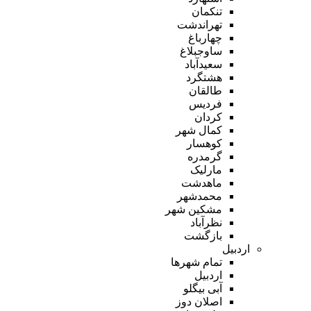
تنکمان
تهراندشت
چهارباغ
ساوجبلاغ
سعیدآباد
هشتگرد
طالقان
فردیس
کردان
کمال شهر
کوهسار
گرمدره
مارلیک
ماهدشت
محمدشهر
مشکین شهر
نظرآباد
بازگشت
اردبیل
تمام شهر‌ها
اردبیل
آبی بیگلو
اصلان دوز