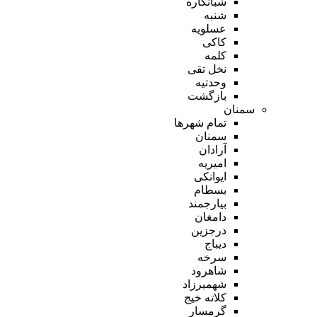
شبانکاره
شنبه
عسلویه
کاکی
کلمه
نخل تقی
وحدتیه
بازگشت
سمنان
تمام شهر‌ها
سمنان
آرادان
امیریه
ایوانکی
بسطام
بیارجمند
دامغان
درجزین
دیباج
سرخه
شاهرود
شهمیرزاد
کلاته خیج
گرمسار