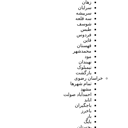
زهان
سرایان
سربیشه
سه قلعه
شوسف
طبس
فردوس
قاین
قهستان
محمدشهر
مود
نهبندان
نیمبلوک
بازگشت
خراسان رضوی
تمام شهر‌ها
مشهد
احمدآباد صولت
انابد
باجگیران
باخرز
بار
بایگ
بجستان