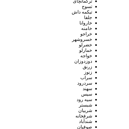
ترکمانچای
تسوج
تیکمه داش
جلفا
خاروانا
خامنه
خراجو
خسروشهر
خضرلو
خمارلو
خواجه
دوزدوزان
زرنق
زنوز
سراب
سردرود
سهند
سیس
سیه رود
شبستر
شربیان
شرفخانه
شندآباد
صوفیان