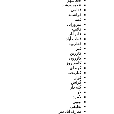
صفاشهر
علامرودشت
فدامی
فراشبند
فسا
فیروزآباد
قائمیه
قادرآباد
قطب آباد
قطرویه
قیر
کارزین
کازرون
کامفیروز
کره ای
کنارتخته
کوار
گراش
گله دار
لار
لامرد
لپویی
لطیفی
مبارک آباد دیز