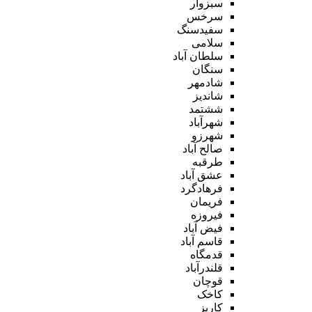
سبزوار
سرخس
سفیدسنگ
سلامی
سلطان آباد
سنگان
شادمهر
شاندیز
ششتمد
شهرآباد
شهرزو
صالح آباد
طرقبه
عشق آباد
فرهادگرد
فریمان
فیروزه
فیض آباد
قاسم آباد
قدمگاه
قلندرآباد
قوچان
کاخک
کاریز