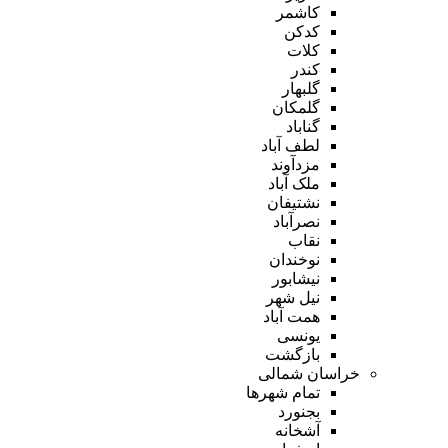
کاشمر
کدکن
کلات
کندر
گلبهار
گلمکان
گناباد
لطف آباد
مزدآوند
ملک آباد
نشتیفان
نصرآباد
نقاب
نوخندان
نیشابور
نیل شهر
همت آباد
یونسی
بازگشت
خراسان شمالی
تمام شهر‌ها
بجنورد
آشخانه