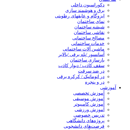
دکوراسیون داخلی
برق و هوشمند سازی
ایزوگام و عایقهای رطوبتی
نمای ساختمان
شیشه ساختمان
نقاشی ساختمان
مصالح ساختمانی
خدمات ساختمانی
ماشین آلات ساختمانی
آسانسور /پله برقی /بالابر
بازسازی ساختمان
سقف کاذب / دیوار کاذب
در ضد سرقت
در اتوماتیک / کرکره برقی
در و پنجره
آموزشی
آموزش تخصصی
آموزش موسیقی
آموزش کامپیوتر
آموزش ورزشی
تدریس خصوصی
پروژه‌های دانشگاهی
فرصت‌های دانشجویی