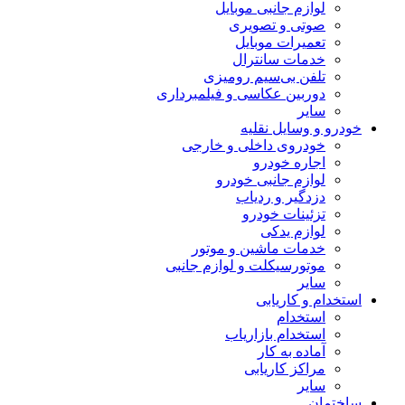
لوازم جانبی موبایل
صوتی و تصویری
تعمیرات موبایل
خدمات سانترال
تلفن بی‌سیم رومیزی
دوربین عکاسی و فیلمبرداری
سایر
خودرو و وسایل نقلیه
خودروی داخلی و خارجی
اجاره خودرو
لوازم جانبی خودرو
دزدگیر و ردیاب
تزئینات خودرو
لوازم یدکی
خدمات ماشین و موتور
موتورسیکلت و لوازم جانبی
سایر
استخدام و کاریابی
استخدام
استخدام بازاریاب
آماده به کار
مراکز کاریابی
سایر
ساختمان