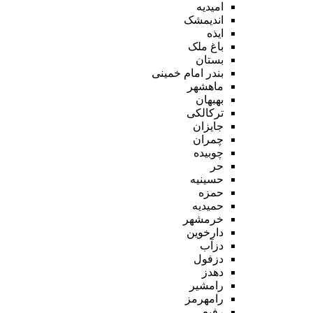
امیدیه
اندیمشک
ایذه
باغ ملک
بستان
بندر امام خمینی
ماهشهر
بهبهان
ترکالکی
جایزان
چمران
چوبیده
حر
حسینیه
حمزه
حمیدیه
خرمشهر
دارخوین
دزآب
دزفول
دهدز
رامشیر
رامهرمز
رفیع