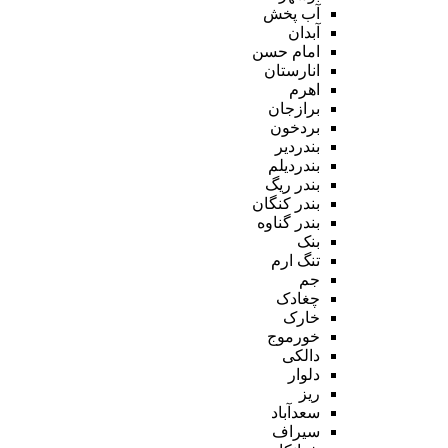
آب پخش
آبدان
امام حسن
انارستان
اهرم
برازجان
بردخون
بندردیر
بندردیلم
بندر ریگ
بندر کنگان
بندر گناوه
بنک
تنگ ارم
جم
چغادک
خارک
خورموج
دالکی
دلوار
ریز
سعدآباد
سیراف