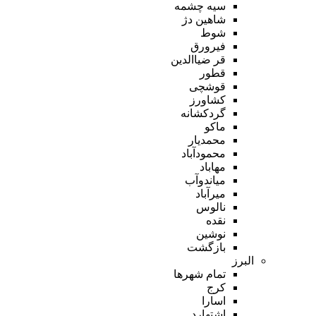
سیه چشمه
شاهین دژ
شوط
فیرورق
قر ضیاالدین
قطور
قوشچی
کشاورز
گردکشانه
ماکو
محمدیار
محمودآباد
مهاباد
میاندوآب
میرآباد
نالوس
نقده
نوشین
بازگشت
البرز
تمام شهر‌ها
کرج
اسارا
اشتهارد