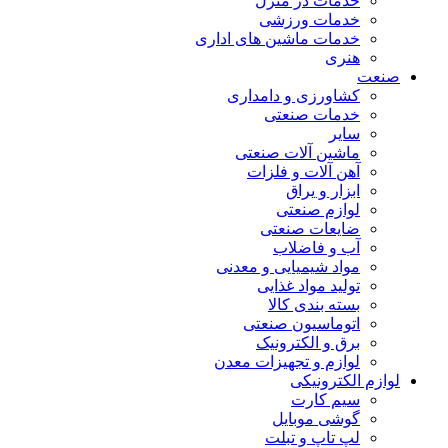
خدمات در منزل
خدمات ورزشی
خدمات ماشین های اداری
هنری
صنعت
کشاورزی و دامداری
خدمات صنعتی
سایر
ماشین آلات صنعتی
آهن آلات و فلزات
ابزار و یراق
لوازم صنعتی
ضایعات صنعتی
آب و فاضلاب
مواد شیمیایی و معدنی
تولید مواد غذایی
بسته بندی کالا
اتوماسیون صنعتی
برق و الکترونیک
لوازم و تجهیزات معدن
لوازم الکترونیکی
سیم کارت
گوشی موبایل
لپ تاپ و تبلت