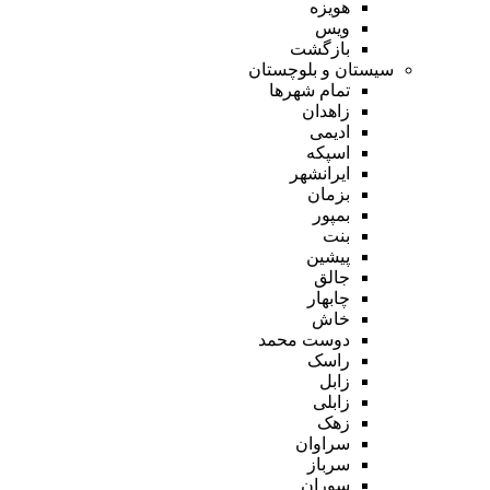
هویزه
ویس
بازگشت
سیستان و بلوچستان
تمام شهر‌ها
زاهدان
ادیمی
اسپکه
ایرانشهر
بزمان
بمپور
بنت
پیشین
جالق
چابهار
خاش
دوست محمد
راسک
زابل
زابلی
زهک
سراوان
سرباز
سوران