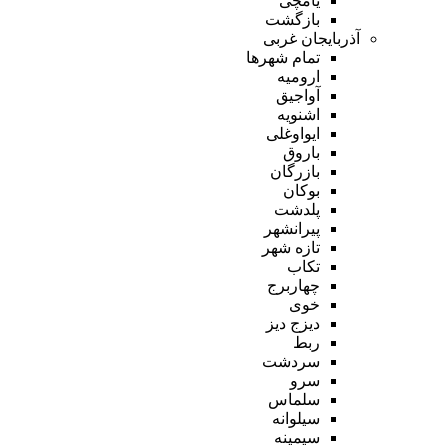
یامچی
بازگشت
آذربایجان غربی
تمام شهر‌ها
ارومیه
آواجیق
اشنویه
ایواوغلی
باروق
بازرگان
بوکان
پلدشت
پیرانشهر
تازه شهر
تکاب
چهاربرج
خوی
دیزج دیز
ربط
سردشت
سرو
سلماس
سیلوانه
سیمینه