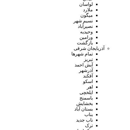
لواسان
ملارد
میگون
نسیم شهر
نصیرآباد
وحیدیه
ورامین
بازگشت
آذربایجان شرقی
تمام شهر‌ها
تبریز
آبش احمد
آذرشهر
آقکند
اسکو
اهر
ایلخچی
باسمنج
بخشایش
بستان آباد
بناب
ناب جدید
ترک