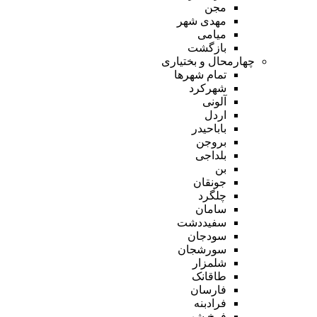
مجن
مهدی شهر
میامی
بازگشت
چهارمحال و بختیاری
تمام شهر‌ها
شهرکرد
آلونی
اردل
باباحیدر
بروجن
بلداجی
بن
جونقان
چلگرد
سامان
سفیددشت
سودجان
سورشجان
شلمزار
طاقانک
فارسان
فرادبنه
فرخ شهر