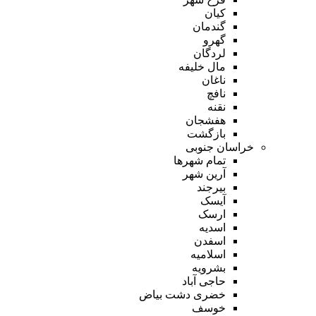
کیان
گندمان
گهرو
لردگان
مال خلیفه
ناغان
نافچ
نقنه
هفشجان
بازگشت
خراسان جنوبی
تمام شهر‌ها
آرین شهر
بیرجند
آیسک
ارسک
اسدیه
اسفدن
اسلامیه
بشرویه
حاجی آباد
خضری دشت بیاض
خوسف