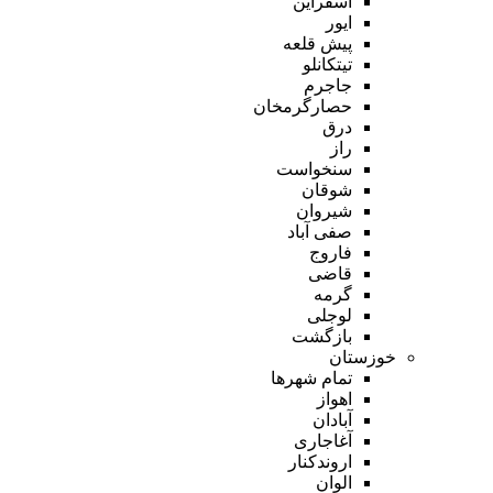
اسفراین
ایور
پیش قلعه
تیتکانلو
جاجرم
حصارگرمخان
درق
راز
سنخواست
شوقان
شیروان
صفی آباد
فاروج
قاضی
گرمه
لوجلی
بازگشت
خوزستان
تمام شهر‌ها
اهواز
آبادان
آغاجاری
اروندکنار
الوان