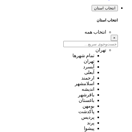
انتخاب استان
انتخاب استان
انتخاب همه
×
تهران
تمام شهر‌ها
تهران
آبسرد
آبعلی
ارجمند
اسلامشهر
اندیشه
باقرشهر
باغستان
بومهن
پاکدشت
پردیس
پرند
پیشوا