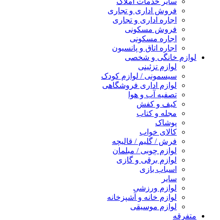
سایر خدمات املاک
فروش اداری و تجاری
اجاره اداری و تجاری
فروش مسکونی
اجاره مسکونی
اجاره اتاق و پانسیون
لوازم خانگی و شخصی
لوازم تزئینی
سیسمونی / لوازم کودک
لوازم اداری فروشگاهی
تصفیه آب و هوا
کیف و کفش
مجله و کتاب
پوشاک
کالای خواب
فرش / گلیم / قالیچه
لوازم چوبی / مبلمان
لوازم برقی و گازی
اسباب بازی
سایر
لوازم ورزشی
لوازم خانه و آشپزخانه
لوازم موسیقی
متفرقه