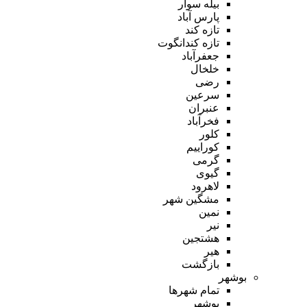
بیله سوار
پارس آباد
تازه کند
تازه کندانگوت
جعفرآباد
خلخال
رضی
سرعین
عنبران
فخرآباد
کلور
کوراییم
گرمی
گیوی
لاهرود
مشگین شهر
نمین
نیر
هشتجین
هیر
بازگشت
بوشهر
تمام شهر‌ها
بوشهر