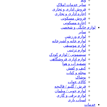
ویلا
سایر خدمات املاک
فروش اداری و تجاری
اجاره اداری و تجاری
فروش مسکونی
اجاره مسکونی
لوازم خانگی و شخصی
سایر
لوازم ورزشی
لوازم خانه و آشپزخانه
لوازم موسیقی
لوازم تزئینی
سیسمونی / لوازم کودک
لوازم اداری فروشگاهی
تصفیه آب و هوا
کیف و کفش
مجله و کتاب
پوشاک
کالای خواب
فرش / گلیم / قالیچه
لوازم چوبی / مبلمان
لوازم برقی و گازی
اسباب بازی
خدمات