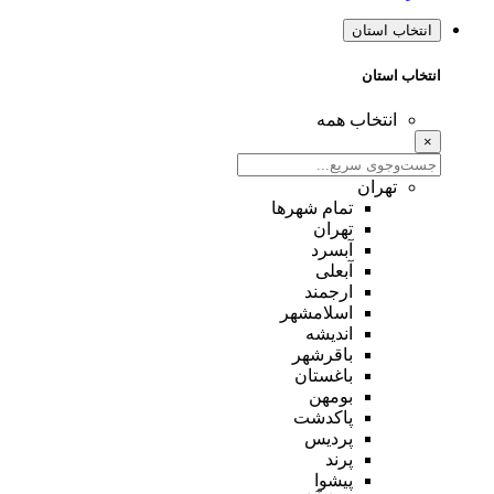
انتخاب استان
انتخاب استان
انتخاب همه
×
تهران
تمام شهر‌ها
تهران
آبسرد
آبعلی
ارجمند
اسلامشهر
اندیشه
باقرشهر
باغستان
بومهن
پاکدشت
پردیس
پرند
پیشوا