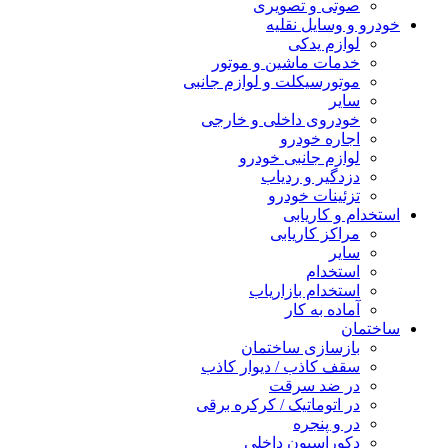
صوتی و تصویری
خودرو و وسایل نقلیه
لوازم یدکی
خدمات ماشین و موتور
موتورسیکلت و لوازم جانبی
سایر
خودروی داخلی و خارجی
اجاره خودرو
لوازم جانبی خودرو
دزدگیر و ردیاب
تزئینات خودرو
استخدام و کاریابی
مراکز کاریابی
سایر
استخدام
استخدام بازاریاب
آماده به کار
ساختمان
بازسازی ساختمان
سقف کاذب / دیوار کاذب
در ضد سرقت
در اتوماتیک / کرکره برقی
در و پنجره
دکوراسیون داخلی