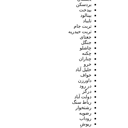
بردسکن
بیدخت
بینالود
تایباد
تربت جام
تربت حیدریه
جغتای
جنگل
چاشلو
چکنه
چناران
خرو
خلیل آباد
خواف
داورزن
در رود
درگز
دولت آباد
رباط سنگ
رشتخوار
رضویه
روداب
ریوش