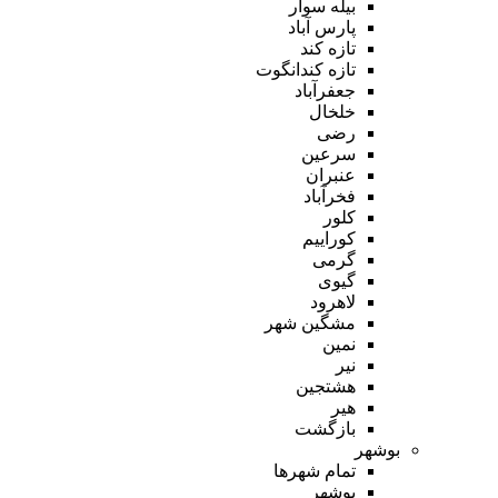
بیله سوار
پارس آباد
تازه کند
تازه کندانگوت
جعفرآباد
خلخال
رضی
سرعین
عنبران
فخرآباد
کلور
کوراییم
گرمی
گیوی
لاهرود
مشگین شهر
نمین
نیر
هشتجین
هیر
بازگشت
بوشهر
تمام شهر‌ها
بوشهر