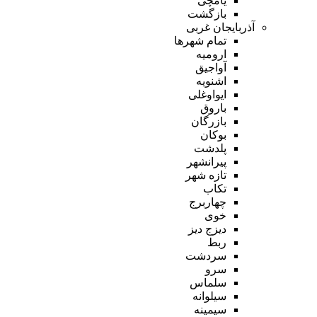
یامچی
بازگشت
آذربایجان غربی
تمام شهر‌ها
ارومیه
آواجیق
اشنویه
ایواوغلی
باروق
بازرگان
بوکان
پلدشت
پیرانشهر
تازه شهر
تکاب
چهاربرج
خوی
دیزج دیز
ربط
سردشت
سرو
سلماس
سیلوانه
سیمینه