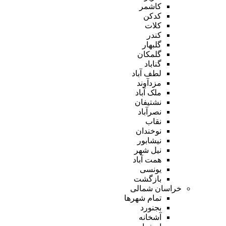
کاشمر
کدکن
کلات
کندر
گلبهار
گلمکان
گناباد
لطف آباد
مزدآوند
ملک آباد
نشتیفان
نصرآباد
نقاب
نوخندان
نیشابور
نیل شهر
همت آباد
یونسی
بازگشت
خراسان شمالی
تمام شهر‌ها
بجنورد
آشخانه