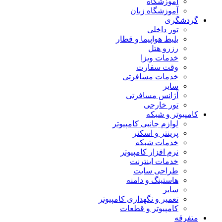
آموزشگاه
آموزشگاه زبان
گردشگری
تور داخلی
بلیط هواپیما و قطار
رزرو هتل
خدمات ویزا
وقت سفارت
خدمات مسافرتی
سایر
آژانس مسافرتی
تور خارجی
کامپیوتر و شبکه
لوازم جانبی کامپیوتر
پرینتر و اسکنر
خدمات شبکه
نرم افزار کامپیوتر
خدمات اینترنت
طراحی سایت
هاستینگ و دامنه
سایر
تعمیر و نگهداری کامپیوتر
کامپیوتر و قطعات
متفرقه