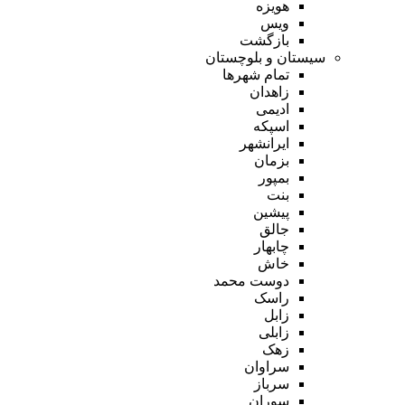
هویزه
ویس
بازگشت
سیستان و بلوچستان
تمام شهر‌ها
زاهدان
ادیمی
اسپکه
ایرانشهر
بزمان
بمپور
بنت
پیشین
جالق
چابهار
خاش
دوست محمد
راسک
زابل
زابلی
زهک
سراوان
سرباز
سوران