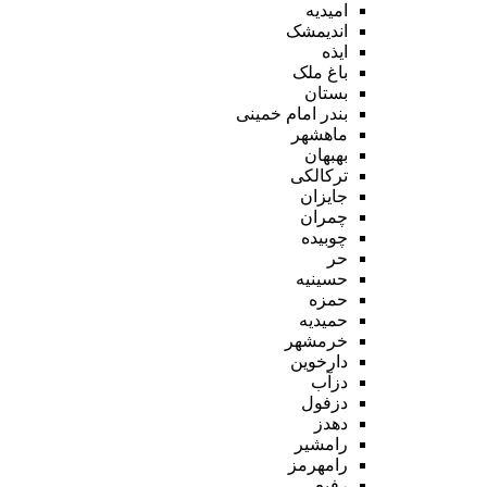
امیدیه
اندیمشک
ایذه
باغ ملک
بستان
بندر امام خمینی
ماهشهر
بهبهان
ترکالکی
جایزان
چمران
چوبیده
حر
حسینیه
حمزه
حمیدیه
خرمشهر
دارخوین
دزآب
دزفول
دهدز
رامشیر
رامهرمز
رفیع