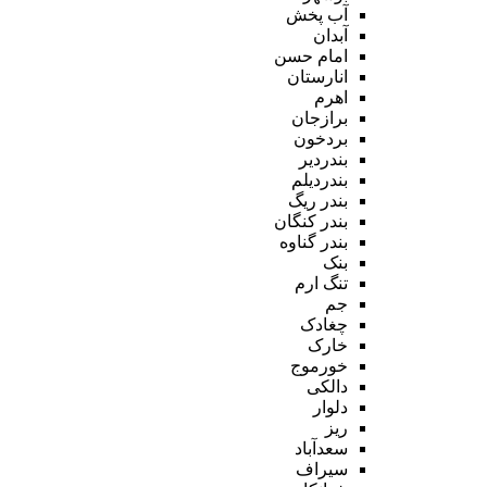
آب پخش
آبدان
امام حسن
انارستان
اهرم
برازجان
بردخون
بندردیر
بندردیلم
بندر ریگ
بندر کنگان
بندر گناوه
بنک
تنگ ارم
جم
چغادک
خارک
خورموج
دالکی
دلوار
ریز
سعدآباد
سیراف