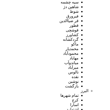
سیه چشمه
شاهین دژ
شوط
فیرورق
قر ضیاالدین
قطور
قوشچی
کشاورز
گردکشانه
ماکو
محمدیار
محمودآباد
مهاباد
میاندوآب
میرآباد
نالوس
نقده
نوشین
بازگشت
البرز
تمام شهر‌ها
کرج
اسارا
اشتهارد