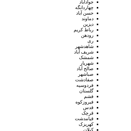
جوادآباد
چهاردانگه
حسن آباد
دماوند
دیزین
رباط کریم
رودهن
ری
شاهدشهر
شریف آباد
شمشک
شهریار
صالح آباد
صباشهر
صفادشت
فردوسیه
گلستان
فشم
فیروزکوه
قدس
قرچک
قیامدشت
کهریزک
کیلان