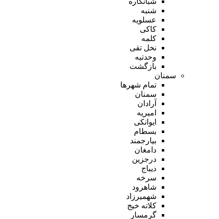
شبانکاره
شنبه
عسلویه
کاکی
کلمه
نخل تقی
وحدتیه
بازگشت
سمنان
تمام شهر‌ها
سمنان
آرادان
امیریه
ایوانکی
بسطام
بیارجمند
دامغان
درجزین
دیباج
سرخه
شاهرود
شهمیرزاد
کلاته خیج
گرمسار