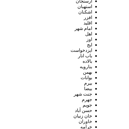
ارسنجان
استهبان
اشکنان
افزر
اقلید
امام شهر
اهل
اوز
ایج
ایزدخواست
باب انار
بالاده
بنارویه
بهمن
بوانات
بیرم
بیضا
جنت شهر
جهرم
جویم
حسن آباد
خان زنیان
خاوران
خرامه