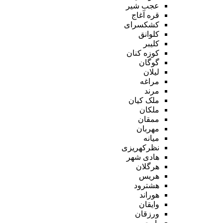
عجب شیر
قره آغاج
کشکسرای
کلوانق
کلیبر
کوزه کنان
گوگان
لیلان
مراغه
مرند
ملک کیان
ملکان
ممقان
مهربان
میانه
نظرکهریزی
هادی شهر
هرگلان
هریس
هشترود
هوراند
وایقان
ورزقان