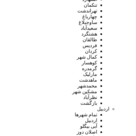
تنکمان
تهراندشت
چهارباغ
ساوجبلاغ
سعیدآباد
هشتگرد
طالقان
فردیس
کردان
کمال شهر
کوهسار
گرمدره
مارلیک
ماهدشت
محمدشهر
مشکین شهر
نظرآباد
بازگشت
اردبیل
تمام شهر‌ها
اردبیل
آبی بیگلو
اصلان دوز