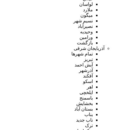
لواسان
ملارد
میگون
نسیم شهر
نصیرآباد
وحیدیه
ورامین
بازگشت
آذربایجان شرقی
تمام شهر‌ها
تبریز
آبش احمد
آذرشهر
آقکند
اسکو
اهر
ایلخچی
باسمنج
بخشایش
بستان آباد
بناب
ناب جدید
ترک