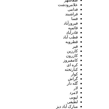
صفاشهر
علامرودشت
فدامی
فراشبند
فسا
فیروزآباد
قائمیه
قادرآباد
قطب آباد
قطرویه
قیر
کارزین
کازرون
کامفیروز
کره ای
کنارتخته
کوار
گراش
گله دار
لار
لامرد
لپویی
لطیفی
مبارک آباد دیز