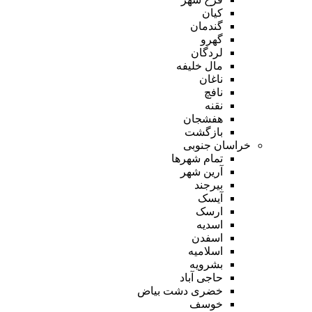
کیان
گندمان
گهرو
لردگان
مال خلیفه
ناغان
نافچ
نقنه
هفشجان
بازگشت
خراسان جنوبی
تمام شهر‌ها
آرین شهر
بیرجند
آیسک
ارسک
اسدیه
اسفدن
اسلامیه
بشرویه
حاجی آباد
خضری دشت بیاض
خوسف