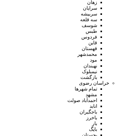
زهان
سرایان
سربیشه
سه قلعه
شوسف
طبس
فردوس
قاین
قهستان
محمدشهر
مود
نهبندان
نیمبلوک
بازگشت
خراسان رضوی
تمام شهر‌ها
مشهد
احمدآباد صولت
انابد
باجگیران
باخرز
بار
بایگ
بجستان