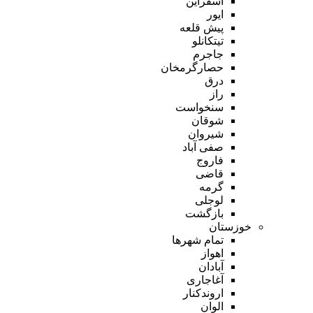
اسفراین
ایور
پیش قلعه
تیتکانلو
جاجرم
حصارگرمخان
درق
راز
سنخواست
شوقان
شیروان
صفی آباد
فاروج
قاضی
گرمه
لوجلی
بازگشت
خوزستان
تمام شهر‌ها
اهواز
آبادان
آغاجاری
اروندکنار
الوان