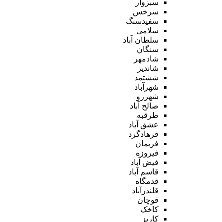
سبزوار
سرخس
سفیدسنگ
سلامی
سلطان آباد
سنگان
شادمهر
شاندیز
ششتمد
شهرآباد
شهرزو
صالح آباد
طرقبه
عشق آباد
فرهادگرد
فریمان
فیروزه
فیض آباد
قاسم آباد
قدمگاه
قلندرآباد
قوچان
کاخک
کاریز