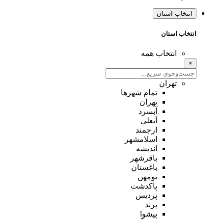
انتخاب استان
انتخاب استان
انتخاب همه
×
تهران
تمام شهر‌ها
تهران
آبسرد
آبعلی
ارجمند
اسلامشهر
اندیشه
باقرشهر
باغستان
بومهن
پاکدشت
پردیس
پرند
پیشوا