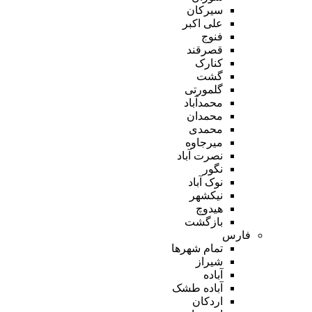
سیرکان
علی اکبر
فنوج
قصرقند
کنارک
گشت
گلمورتی
محمدآباد
محمدان
محمدی
میرجاوه
نصرت آباد
نگور
نوک آباد
نیکشهر
هیدوچ
بازگشت
فارس
تمام شهر‌ها
شیراز
آباده
آباده طشک
اردکان