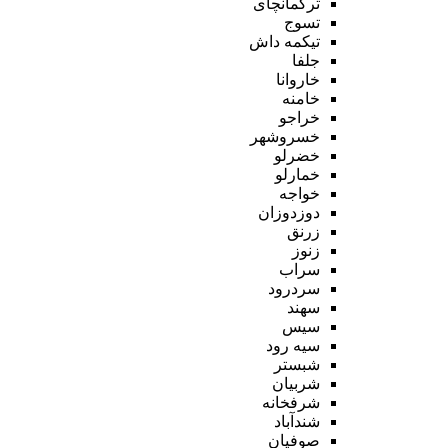
ترکمانچای
تسوج
تیکمه داش
جلفا
خاروانا
خامنه
خراجو
خسروشهر
خضرلو
خمارلو
خواجه
دوزدوزان
زرنق
زنوز
سراب
سردرود
سهند
سیس
سیه رود
شبستر
شربیان
شرفخانه
شندآباد
صوفیان