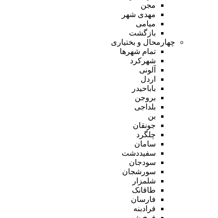
مجن
مهدی شهر
میامی
بازگشت
چهارمحال و بختیاری
تمام شهر‌ها
شهرکرد
آلونی
اردل
باباحیدر
بروجن
بلداجی
بن
جونقان
چلگرد
سامان
سفیددشت
سودجان
سورشجان
شلمزار
طاقانک
فارسان
فرادبنه
فرخ شهر