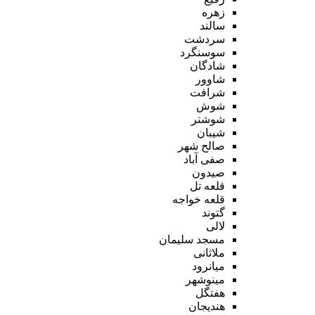
زهره
سالند
سردشت
سوسنگرد
شادگان
شاوور
شرافت
شوش
شوشتر
شیبان
صالح شهر
صفی آباد
صیدون
قلعه تل
قلعه خواجه
گتوند
لالی
مسجد سلیمان
ملاثانی
میانرود
مینوشهر
هفتگل
هندیجان