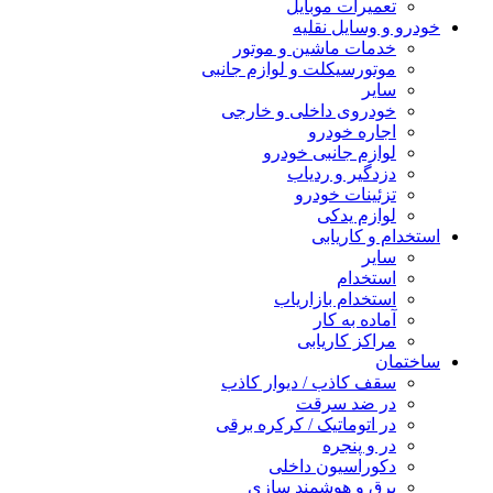
تعمیرات موبایل
خودرو و وسایل نقلیه
خدمات ماشین و موتور
موتورسیکلت و لوازم جانبی
سایر
خودروی داخلی و خارجی
اجاره خودرو
لوازم جانبی خودرو
دزدگیر و ردیاب
تزئینات خودرو
لوازم یدکی
استخدام و کاریابی
سایر
استخدام
استخدام بازاریاب
آماده به کار
مراکز کاریابی
ساختمان
سقف کاذب / دیوار کاذب
در ضد سرقت
در اتوماتیک / کرکره برقی
در و پنجره
دکوراسیون داخلی
برق و هوشمند سازی