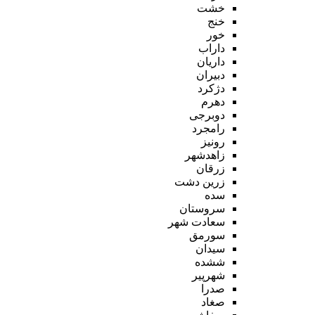
خشت
خنج
خور
داراب
داریان
دبیران
دژکرد
دهرم
دوبرجی
رامجرد
رونیز
زاهدشهر
زرقان
زرین دشت
سده
سروستان
سعادت شهر
سورمق
سیدان
ششده
شهرپیر
صدرا
صغاد