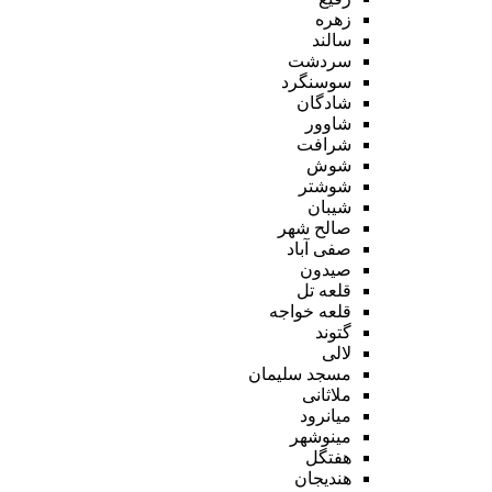
زهره
سالند
سردشت
سوسنگرد
شادگان
شاوور
شرافت
شوش
شوشتر
شیبان
صالح شهر
صفی آباد
صیدون
قلعه تل
قلعه خواجه
گتوند
لالی
مسجد سلیمان
ملاثانی
میانرود
مینوشهر
هفتگل
هندیجان