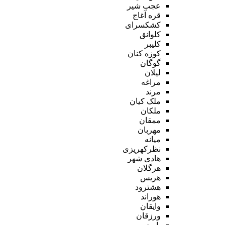
عجب شیر
قره آغاج
کشکسرای
کلوانق
کلیبر
کوزه کنان
گوگان
لیلان
مراغه
مرند
ملک کیان
ملکان
ممقان
مهربان
میانه
نظرکهریزی
هادی شهر
هرگلان
هریس
هشترود
هوراند
وایقان
ورزقان