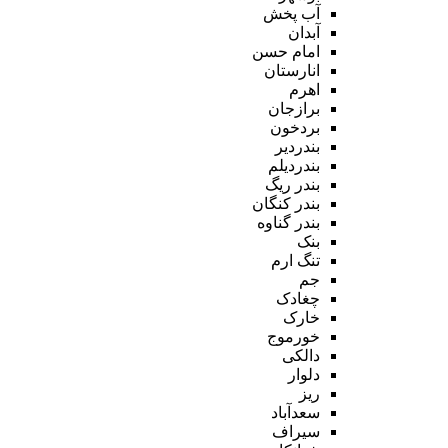
آب پخش
آبدان
امام حسن
انارستان
اهرم
برازجان
بردخون
بندردیر
بندردیلم
بندر ریگ
بندر کنگان
بندر گناوه
بنک
تنگ ارم
جم
چغادک
خارک
خورموج
دالکی
دلوار
ریز
سعدآباد
سیراف