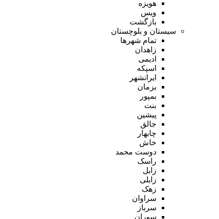
هویزه
ویس
بازگشت
سیستان و بلوچستان
تمام شهر‌ها
زاهدان
ادیمی
اسپکه
ایرانشهر
بزمان
بمپور
بنت
پیشین
جالق
چابهار
خاش
دوست محمد
راسک
زابل
زابلی
زهک
سراوان
سرباز
سوران