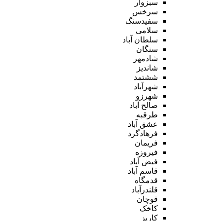
سبزوار
سرخس
سفیدسنگ
سلامی
سلطان آباد
سنگان
شادمهر
شاندیز
ششتمد
شهرآباد
شهرزو
صالح آباد
طرقبه
عشق آباد
فرهادگرد
فریمان
فیروزه
فیض آباد
قاسم آباد
قدمگاه
قلندرآباد
قوچان
کاخک
کاریز