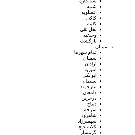
شبانکاره
شنبه
عسلویه
کاکی
کلمه
نخل تقی
وحدتیه
بازگشت
سمنان
تمام شهر‌ها
سمنان
آرادان
امیریه
ایوانکی
بسطام
بیارجمند
دامغان
درجزین
دیباج
سرخه
شاهرود
شهمیرزاد
کلاته خیج
گرمسار