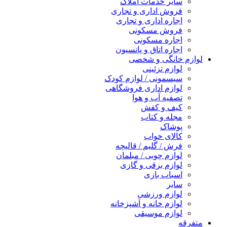
سایر خدمات املاک
فروش اداری و تجاری
اجاره اداری و تجاری
فروش مسکونی
اجاره مسکونی
اجاره اتاق و پانسیون
لوازم خانگی و شخصی
لوازم تزئینی
سیسمونی / لوازم کودک
لوازم اداری فروشگاهی
تصفیه آب و هوا
کیف و کفش
مجله و کتاب
پوشاک
کالای خواب
فرش / گلیم / قالیچه
لوازم چوبی / مبلمان
لوازم برقی و گازی
اسباب بازی
سایر
لوازم ورزشی
لوازم خانه و آشپزخانه
لوازم موسیقی
متفرقه