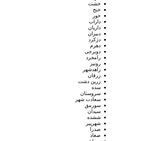
خشت
خنج
خور
داراب
داریان
دبیران
دژکرد
دهرم
دوبرجی
رامجرد
رونیز
زاهدشهر
زرقان
زرین دشت
سده
سروستان
سعادت شهر
سورمق
سیدان
ششده
شهرپیر
صدرا
صغاد