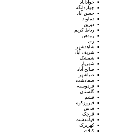
جوادآباد
چهاردانگه
حسن آباد
دماوند
دیزین
رباط کریم
رودهن
ری
شاهدشهر
شریف آباد
شمشک
شهریار
صالح آباد
صباشهر
صفادشت
فردوسیه
گلستان
فشم
فیروزکوه
قدس
قرچک
قیامدشت
کهریزک
کیلان