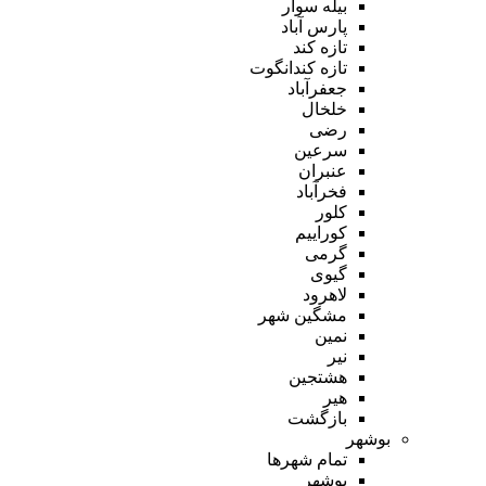
بیله سوار
پارس آباد
تازه کند
تازه کندانگوت
جعفرآباد
خلخال
رضی
سرعین
عنبران
فخرآباد
کلور
کوراییم
گرمی
گیوی
لاهرود
مشگین شهر
نمین
نیر
هشتجین
هیر
بازگشت
بوشهر
تمام شهر‌ها
بوشهر