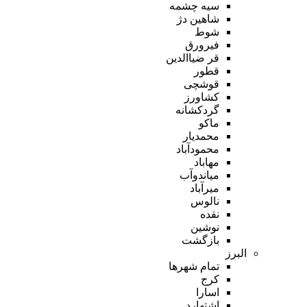
سیه چشمه
شاهین دژ
شوط
فیرورق
قر ضیاالدین
قطور
قوشچی
کشاورز
گردکشانه
ماکو
محمدیار
محمودآباد
مهاباد
میاندوآب
میرآباد
نالوس
نقده
نوشین
بازگشت
البرز
تمام شهر‌ها
کرج
اسارا
اشتهارد