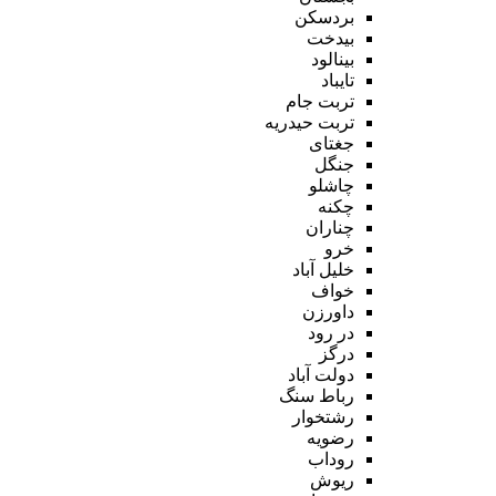
بردسکن
بیدخت
بینالود
تایباد
تربت جام
تربت حیدریه
جغتای
جنگل
چاشلو
چکنه
چناران
خرو
خلیل آباد
خواف
داورزن
در رود
درگز
دولت آباد
رباط سنگ
رشتخوار
رضویه
روداب
ریوش