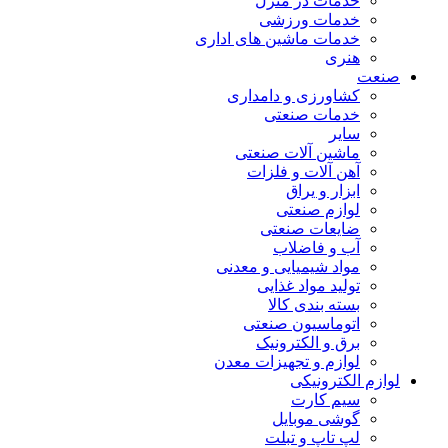
خدمات در منزل
خدمات ورزشی
خدمات ماشین های اداری
هنری
صنعت
کشاورزی و دامداری
خدمات صنعتی
سایر
ماشین آلات صنعتی
آهن آلات و فلزات
ابزار و یراق
لوازم صنعتی
ضایعات صنعتی
آب و فاضلاب
مواد شیمیایی و معدنی
تولید مواد غذایی
بسته بندی کالا
اتوماسیون صنعتی
برق و الکترونیک
لوازم و تجهیزات معدن
لوازم الکترونیکی
سیم کارت
گوشی موبایل
لپ تاپ و تبلت