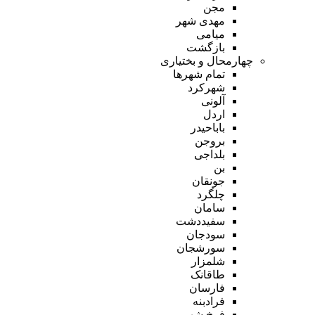
مجن
مهدی شهر
میامی
بازگشت
چهارمحال و بختیاری
تمام شهر‌ها
شهرکرد
آلونی
اردل
باباحیدر
بروجن
بلداجی
بن
جونقان
چلگرد
سامان
سفیددشت
سودجان
سورشجان
شلمزار
طاقانک
فارسان
فرادبنه
فرخ شهر