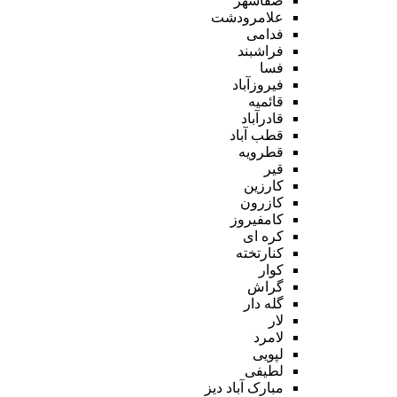
صفاشهر
علامرودشت
فدامی
فراشبند
فسا
فیروزآباد
قائمیه
قادرآباد
قطب آباد
قطرویه
قیر
کارزین
کازرون
کامفیروز
کره ای
کنارتخته
کوار
گراش
گله دار
لار
لامرد
لپویی
لطیفی
مبارک آباد دیز