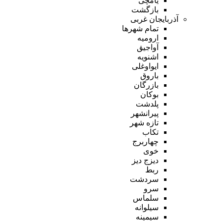
یامچی
بازگشت
آذربایجان غربی
تمام شهر‌ها
ارومیه
آواجیق
اشنویه
ایواوغلی
باروق
بازرگان
بوکان
پلدشت
پیرانشهر
تازه شهر
تکاب
چهاربرج
خوی
دیزج دیز
ربط
سردشت
سرو
سلماس
سیلوانه
سیمینه