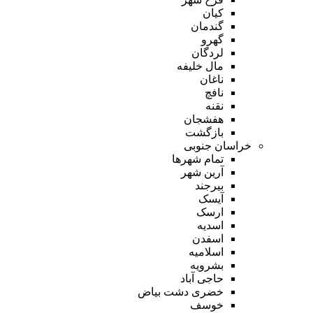
کیان
گندمان
گهرو
لردگان
مال خلیفه
ناغان
نافچ
نقنه
هفشجان
بازگشت
خراسان جنوبی
تمام شهر‌ها
آرین شهر
بیرجند
آیسک
ارسک
اسدیه
اسفدن
اسلامیه
بشرویه
حاجی آباد
خضری دشت بیاض
خوسف