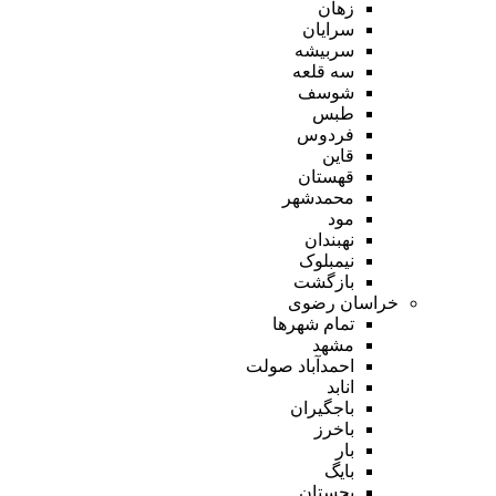
زهان
سرایان
سربیشه
سه قلعه
شوسف
طبس
فردوس
قاین
قهستان
محمدشهر
مود
نهبندان
نیمبلوک
بازگشت
خراسان رضوی
تمام شهر‌ها
مشهد
احمدآباد صولت
انابد
باجگیران
باخرز
بار
بایگ
بجستان