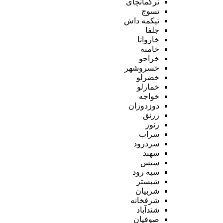
ترکمانچای
تسوج
تیکمه داش
جلفا
خاروانا
خامنه
خراجو
خسروشهر
خضرلو
خمارلو
خواجه
دوزدوزان
زرنق
زنوز
سراب
سردرود
سهند
سیس
سیه رود
شبستر
شربیان
شرفخانه
شندآباد
صوفیان