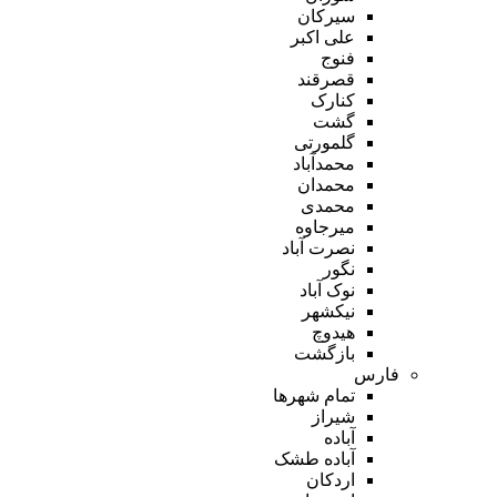
سیرکان
علی اکبر
فنوج
قصرقند
کنارک
گشت
گلمورتی
محمدآباد
محمدان
محمدی
میرجاوه
نصرت آباد
نگور
نوک آباد
نیکشهر
هیدوچ
بازگشت
فارس
تمام شهر‌ها
شیراز
آباده
آباده طشک
اردکان