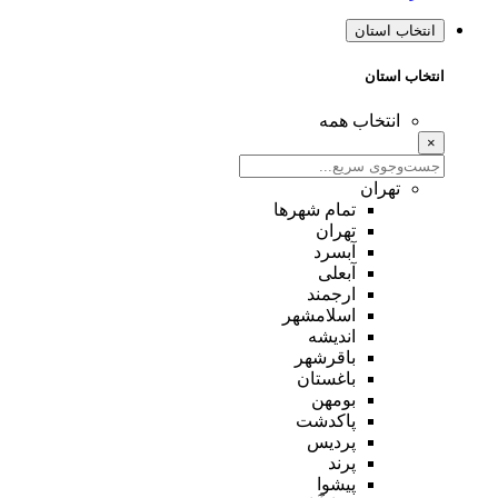
انتخاب استان
انتخاب استان
انتخاب همه
×
تهران
تمام شهر‌ها
تهران
آبسرد
آبعلی
ارجمند
اسلامشهر
اندیشه
باقرشهر
باغستان
بومهن
پاکدشت
پردیس
پرند
پیشوا