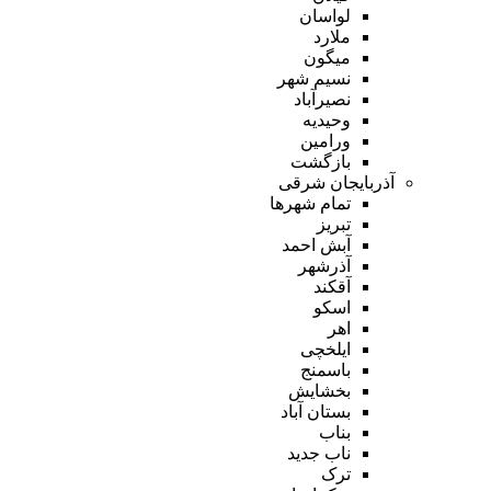
لواسان
ملارد
میگون
نسیم شهر
نصیرآباد
وحیدیه
ورامین
بازگشت
آذربایجان شرقی
تمام شهر‌ها
تبریز
آبش احمد
آذرشهر
آقکند
اسکو
اهر
ایلخچی
باسمنج
بخشایش
بستان آباد
بناب
ناب جدید
ترک