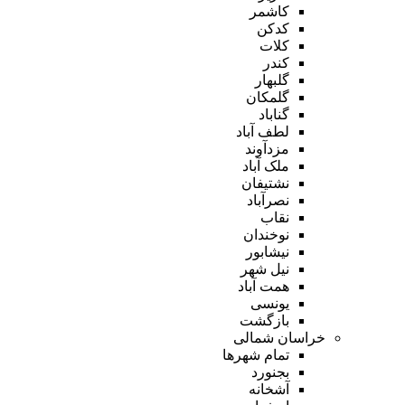
کاشمر
کدکن
کلات
کندر
گلبهار
گلمکان
گناباد
لطف آباد
مزدآوند
ملک آباد
نشتیفان
نصرآباد
نقاب
نوخندان
نیشابور
نیل شهر
همت آباد
یونسی
بازگشت
خراسان شمالی
تمام شهر‌ها
بجنورد
آشخانه