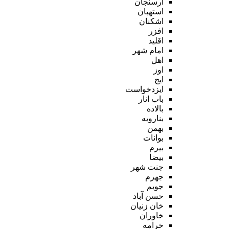
ارسنجان
استهبان
اشکنان
افزر
اقلید
امام شهر
اهل
اوز
ایج
ایزدخواست
باب انار
بالاده
بنارویه
بهمن
بوانات
بیرم
بیضا
جنت شهر
جهرم
جویم
حسن آباد
خان زنیان
خاوران
خرامه