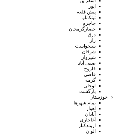
اسفراین
ایور
پیش قلعه
تیتکانلو
جاجرم
حصارگرمخان
درق
راز
سنخواست
شوقان
شیروان
صفی آباد
فاروج
قاضی
گرمه
لوجلی
بازگشت
خوزستان
تمام شهر‌ها
اهواز
آبادان
آغاجاری
اروندکنار
الوان