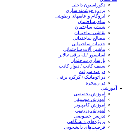
دکوراسیون داخلی
برق و هوشمند سازی
ایزوگام و عایقهای رطوبتی
نمای ساختمان
شیشه ساختمان
نقاشی ساختمان
مصالح ساختمانی
خدمات ساختمانی
ماشین آلات ساختمانی
آسانسور /پله برقی /بالابر
بازسازی ساختمان
سقف کاذب / دیوار کاذب
در ضد سرقت
در اتوماتیک / کرکره برقی
در و پنجره
آموزشی
آموزش تخصصی
آموزش موسیقی
آموزش کامپیوتر
آموزش ورزشی
تدریس خصوصی
پروژه‌های دانشگاهی
فرصت‌های دانشجویی