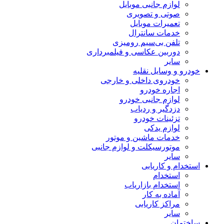
لوازم جانبی موبایل
صوتی و تصویری
تعمیرات موبایل
خدمات سانترال
تلفن بی‌سیم رومیزی
دوربین عکاسی و فیلمبرداری
سایر
خودرو و وسایل نقلیه
خودروی داخلی و خارجی
اجاره خودرو
لوازم جانبی خودرو
دزدگیر و ردیاب
تزئینات خودرو
لوازم یدکی
خدمات ماشین و موتور
موتورسیکلت و لوازم جانبی
سایر
استخدام و کاریابی
استخدام
استخدام بازاریاب
آماده به کار
مراکز کاریابی
سایر
ساختمان