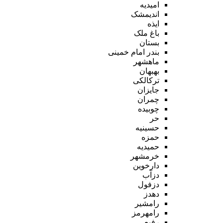
امیدیه
اندیمشک
ایذه
باغ ملک
بستان
بندر امام خمینی
ماهشهر
بهبهان
ترکالکی
جایزان
چمران
چوبیده
حر
حسینیه
حمزه
حمیدیه
خرمشهر
دارخوین
دزآب
دزفول
دهدز
رامشیر
رامهرمز
رفیع