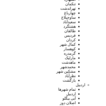
تنکمان
تهراندشت
چهارباغ
ساوجبلاغ
سعیدآباد
هشتگرد
طالقان
فردیس
کردان
کمال شهر
کوهسار
گرمدره
مارلیک
ماهدشت
محمدشهر
مشکین شهر
نظرآباد
بازگشت
اردبیل
تمام شهر‌ها
اردبیل
آبی بیگلو
اصلان دوز