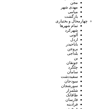
مجن
مهدی شهر
میامی
بازگشت
چهارمحال و بختیاری
تمام شهر‌ها
شهرکرد
آلونی
اردل
باباحیدر
بروجن
بلداجی
بن
جونقان
چلگرد
سامان
سفیددشت
سودجان
سورشجان
شلمزار
طاقانک
فارسان
فرادبنه
فرخ شهر