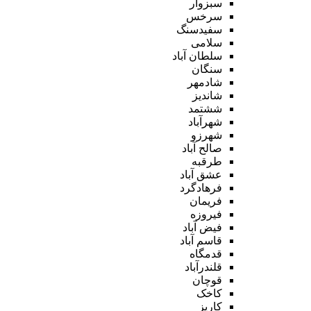
سبزوار
سرخس
سفیدسنگ
سلامی
سلطان آباد
سنگان
شادمهر
شاندیز
ششتمد
شهرآباد
شهرزو
صالح آباد
طرقبه
عشق آباد
فرهادگرد
فریمان
فیروزه
فیض آباد
قاسم آباد
قدمگاه
قلندرآباد
قوچان
کاخک
کاریز