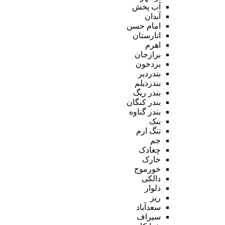
آب پخش
آبدان
امام حسن
انارستان
اهرم
برازجان
بردخون
بندردیر
بندردیلم
بندر ریگ
بندر کنگان
بندر گناوه
بنک
تنگ ارم
جم
چغادک
خارک
خورموج
دالکی
دلوار
ریز
سعدآباد
سیراف