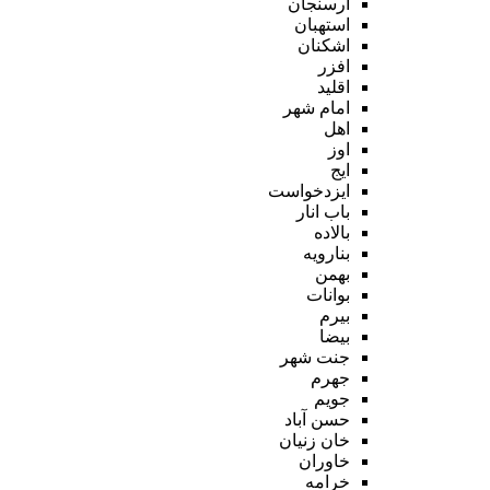
ارسنجان
استهبان
اشکنان
افزر
اقلید
امام شهر
اهل
اوز
ایج
ایزدخواست
باب انار
بالاده
بنارویه
بهمن
بوانات
بیرم
بیضا
جنت شهر
جهرم
جویم
حسن آباد
خان زنیان
خاوران
خرامه