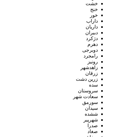
خشت
خنج
خور
داراب
داریان
دبیران
دژکرد
دهرم
دوبرجی
رامجرد
رونیز
زاهدشهر
زرقان
زرین دشت
سده
سروستان
سعادت شهر
سورمق
سیدان
ششده
شهرپیر
صدرا
صغاد