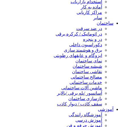
استخدام بازاریاب
آماده به کار
مراکز کاریابی
سایر
ساختمان
در ضد سرقت
در اتوماتیک / کرکره برقی
در و پنجره
دکوراسیون داخلی
برق و هوشمند سازی
ایزوگام و عایقهای رطوبتی
نمای ساختمان
شیشه ساختمان
نقاشی ساختمان
مصالح ساختمانی
خدمات ساختمانی
ماشین آلات ساختمانی
آسانسور /پله برقی /بالابر
بازسازی ساختمان
سقف کاذب / دیوار کاذب
آموزشی
آموزشگاه رانندگی
آموزش درسی
آموزش حرفه و فن