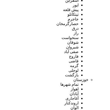
اسفراین
ایور
پیش قلعه
تیتکانلو
جاجرم
حصارگرمخان
درق
راز
سنخواست
شوقان
شیروان
صفی آباد
فاروج
قاضی
گرمه
لوجلی
بازگشت
خوزستان
تمام شهر‌ها
اهواز
آبادان
آغاجاری
اروندکنار
الوان