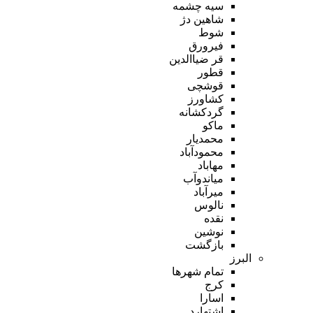
سیه چشمه
شاهین دژ
شوط
فیرورق
قر ضیاالدین
قطور
قوشچی
کشاورز
گردکشانه
ماکو
محمدیار
محمودآباد
مهاباد
میاندوآب
میرآباد
نالوس
نقده
نوشین
بازگشت
البرز
تمام شهر‌ها
کرج
اسارا
اشتهارد