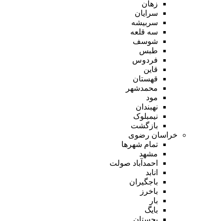
زهان
سرایان
سربیشه
سه قلعه
شوسف
طبس
فردوس
قاین
قهستان
محمدشهر
مود
نهبندان
نیمبلوک
بازگشت
خراسان رضوی
تمام شهر‌ها
مشهد
احمدآباد صولت
انابد
باجگیران
باخرز
بار
بایگ
بجستان