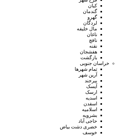
کیان
گندمان
گهرو
لردگان
مال خلیفه
ناغان
نافچ
نقنه
هفشجان
بازگشت
خراسان جنوبی
تمام شهر‌ها
آرین شهر
بیرجند
آیسک
ارسک
اسدیه
اسفدن
اسلامیه
بشرویه
حاجی آباد
خضری دشت بیاض
خوسف