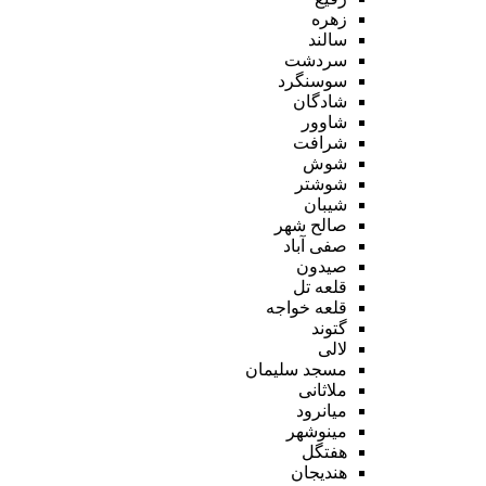
زهره
سالند
سردشت
سوسنگرد
شادگان
شاوور
شرافت
شوش
شوشتر
شیبان
صالح شهر
صفی آباد
صیدون
قلعه تل
قلعه خواجه
گتوند
لالی
مسجد سلیمان
ملاثانی
میانرود
مینوشهر
هفتگل
هندیجان