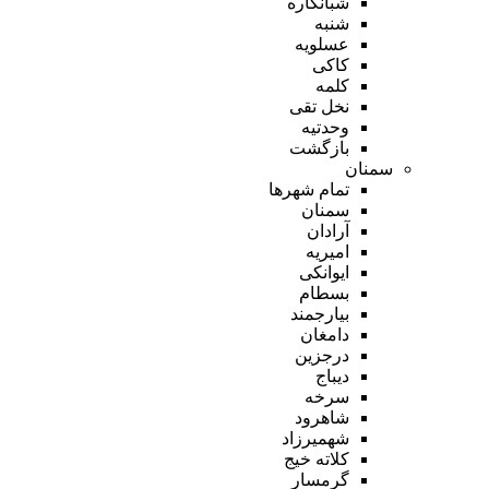
شبانکاره
شنبه
عسلویه
کاکی
کلمه
نخل تقی
وحدتیه
بازگشت
سمنان
تمام شهر‌ها
سمنان
آرادان
امیریه
ایوانکی
بسطام
بیارجمند
دامغان
درجزین
دیباج
سرخه
شاهرود
شهمیرزاد
کلاته خیج
گرمسار