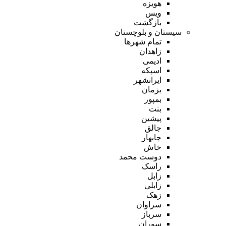
هویزه
ویس
بازگشت
سیستان و بلوچستان
تمام شهر‌ها
زاهدان
ادیمی
اسپکه
ایرانشهر
بزمان
بمپور
بنت
پیشین
جالق
چابهار
خاش
دوست محمد
راسک
زابل
زابلی
زهک
سراوان
سرباز
سوران