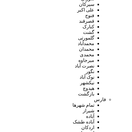
سیرکان
علی اکبر
فنوج
قصرقند
کنارک
گشت
گلمورتی
محمدآباد
محمدان
محمدی
میرجاوه
نصرت آباد
نگور
نوک آباد
نیکشهر
هیدوچ
بازگشت
فارس
تمام شهر‌ها
شیراز
آباده
آباده طشک
اردکان