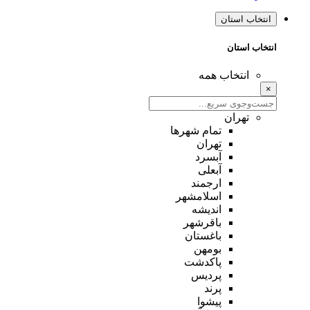
انتخاب استان
انتخاب استان
انتخاب همه
×
تهران
تمام شهر‌ها
تهران
آبسرد
آبعلی
ارجمند
اسلامشهر
اندیشه
باقرشهر
باغستان
بومهن
پاکدشت
پردیس
پرند
پیشوا