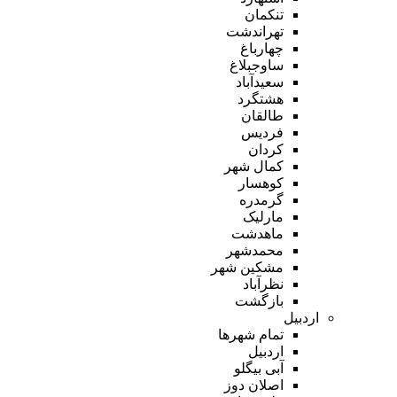
تنکمان
تهراندشت
چهارباغ
ساوجبلاغ
سعیدآباد
هشتگرد
طالقان
فردیس
کردان
کمال شهر
کوهسار
گرمدره
مارلیک
ماهدشت
محمدشهر
مشکین شهر
نظرآباد
بازگشت
اردبیل
تمام شهر‌ها
اردبیل
آبی بیگلو
اصلان دوز