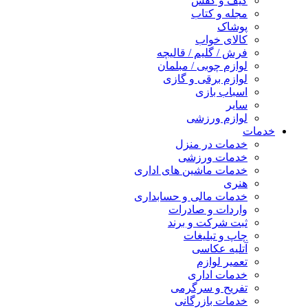
کیف و کفش
مجله و کتاب
پوشاک
کالای خواب
فرش / گلیم / قالیچه
لوازم چوبی / مبلمان
لوازم برقی و گازی
اسباب بازی
سایر
لوازم ورزشی
خدمات
خدمات در منزل
خدمات ورزشی
خدمات ماشین های اداری
هنری
خدمات مالی و حسابداری
واردات و صادرات
ثبت شرکت و برند
چاپ و تبلیغات
آتلیه عکاسی
تعمیر لوازم
خدمات اداری
تفریح و سرگرمی
خدمات بازرگانی