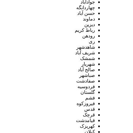
جوادآباد
چهاردانگه
حسن آباد
دماوند
دیزین
رباط کریم
رودهن
ری
شاهدشهر
شریف آباد
شمشک
شهریار
صالح آباد
صباشهر
صفادشت
فردوسیه
گلستان
فشم
فیروزکوه
قدس
قرچک
قیامدشت
کهریزک
کیلان