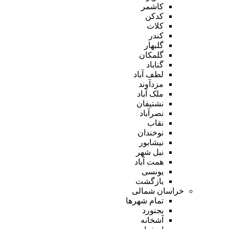
کاشمر
کدکن
کلات
کندر
گلبهار
گلمکان
گناباد
لطف آباد
مزدآوند
ملک آباد
نشتیفان
نصرآباد
نقاب
نوخندان
نیشابور
نیل شهر
همت آباد
یونسی
بازگشت
خراسان شمالی
تمام شهر‌ها
بجنورد
آشخانه