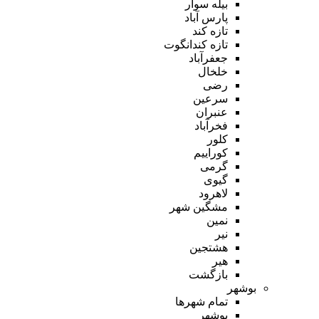
بیله سوار
پارس آباد
تازه کند
تازه کندانگوت
جعفرآباد
خلخال
رضی
سرعین
عنبران
فخرآباد
کلور
کوراییم
گرمی
گیوی
لاهرود
مشگین شهر
نمین
نیر
هشتجین
هیر
بازگشت
بوشهر
تمام شهر‌ها
بوشهر