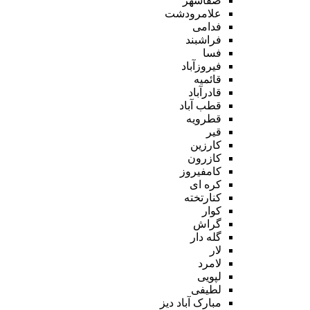
صفاشهر
علامرودشت
فدامی
فراشبند
فسا
فیروزآباد
قائمیه
قادرآباد
قطب آباد
قطرویه
قیر
کارزین
کازرون
کامفیروز
کره ای
کنارتخته
کوار
گراش
گله دار
لار
لامرد
لپویی
لطیفی
مبارک آباد دیز