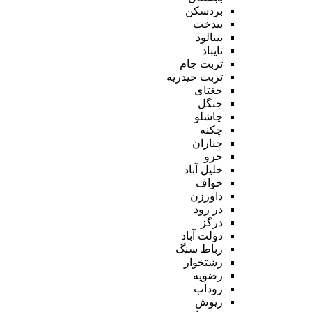
بردسکن
بیدخت
بینالود
تایباد
تربت جام
تربت حیدریه
جغتای
جنگل
چاشلو
چکنه
چناران
خرو
خلیل آباد
خواف
داورزن
در رود
درگز
دولت آباد
رباط سنگ
رشتخوار
رضویه
روداب
ریوش