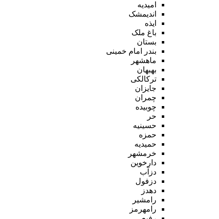
امیدیه
اندیمشک
ایذه
باغ ملک
بستان
بندر امام خمینی
ماهشهر
بهبهان
ترکالکی
جایزان
چمران
چوبیده
حر
حسینیه
حمزه
حمیدیه
خرمشهر
دارخوین
دزآب
دزفول
دهدز
رامشیر
رامهرمز
رفیع