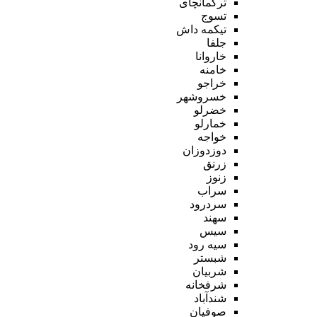
ترکمانچای
تسوج
تیکمه داش
جلفا
خاروانا
خامنه
خراجو
خسروشهر
خضرلو
خمارلو
خواجه
دوزدوزان
زرنق
زنوز
سراب
سردرود
سهند
سیس
سیه رود
شبستر
شربیان
شرفخانه
شندآباد
صوفیان