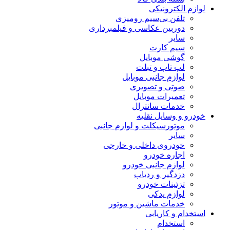
لوازم الکترونیکی
تلفن بی‌سیم رومیزی
دوربین عکاسی و فیلمبرداری
سایر
سیم کارت
گوشی موبایل
لپ تاپ و تبلت
لوازم جانبی موبایل
صوتی و تصویری
تعمیرات موبایل
خدمات سانترال
خودرو و وسایل نقلیه
موتورسیکلت و لوازم جانبی
سایر
خودروی داخلی و خارجی
اجاره خودرو
لوازم جانبی خودرو
دزدگیر و ردیاب
تزئینات خودرو
لوازم یدکی
خدمات ماشین و موتور
استخدام و کاریابی
استخدام