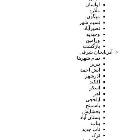
لواسان
ملارد
میگون
نسیم شهر
نصیرآباد
وحیدیه
ورامین
بازگشت
آذربایجان شرقی
تمام شهر‌ها
تبریز
آبش احمد
آذرشهر
آقکند
اسکو
اهر
ایلخچی
باسمنج
بخشایش
بستان آباد
بناب
ناب جدید
ترک