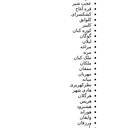
عجب شیر
قره آغاج
کشکسرای
کلوانق
کلیبر
کوزه کنان
گوگان
لیلان
مراغه
مرند
ملک کیان
ملکان
ممقان
مهربان
میانه
نظرکهریزی
هادی شهر
هرگلان
هریس
هشترود
هوراند
وایقان
ورزقان