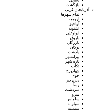
یامچی
بازگشت
آذربایجان غربی
تمام شهر‌ها
ارومیه
آواجیق
اشنویه
ایواوغلی
باروق
بازرگان
بوکان
پلدشت
پیرانشهر
تازه شهر
تکاب
چهاربرج
خوی
دیزج دیز
ربط
سردشت
سرو
سلماس
سیلوانه
سیمینه