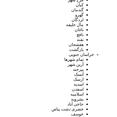
کیان
گندمان
گهرو
لردگان
مال خلیفه
ناغان
نافچ
نقنه
هفشجان
بازگشت
خراسان جنوبی
تمام شهر‌ها
آرین شهر
بیرجند
آیسک
ارسک
اسدیه
اسفدن
اسلامیه
بشرویه
حاجی آباد
خضری دشت بیاض
خوسف