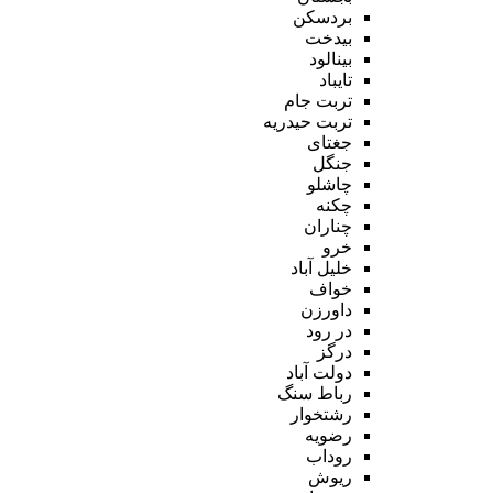
بردسکن
بیدخت
بینالود
تایباد
تربت جام
تربت حیدریه
جغتای
جنگل
چاشلو
چکنه
چناران
خرو
خلیل آباد
خواف
داورزن
در رود
درگز
دولت آباد
رباط سنگ
رشتخوار
رضویه
روداب
ریوش