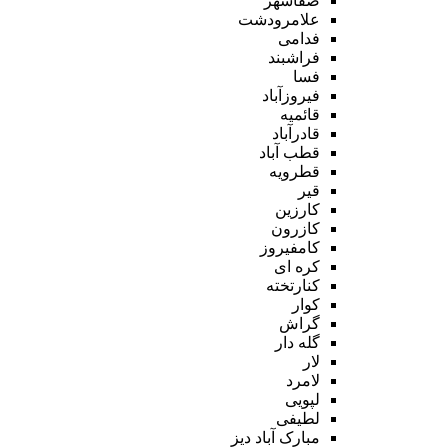
صفاشهر
علامرودشت
فدامی
فراشبند
فسا
فیروزآباد
قائمیه
قادرآباد
قطب آباد
قطرویه
قیر
کارزین
کازرون
کامفیروز
کره ای
کنارتخته
کوار
گراش
گله دار
لار
لامرد
لپویی
لطیفی
مبارک آباد دیز