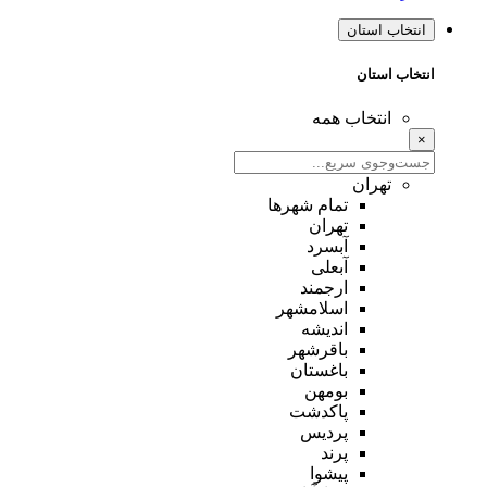
انتخاب استان
انتخاب استان
انتخاب همه
×
تهران
تمام شهر‌ها
تهران
آبسرد
آبعلی
ارجمند
اسلامشهر
اندیشه
باقرشهر
باغستان
بومهن
پاکدشت
پردیس
پرند
پیشوا