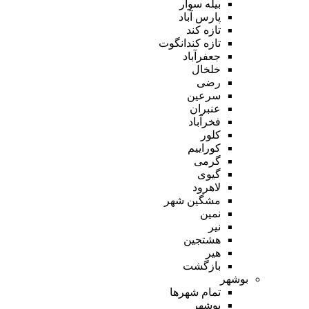
بیله سوار
پارس آباد
تازه کند
تازه کندانگوت
جعفرآباد
خلخال
رضی
سرعین
عنبران
فخرآباد
کلور
کوراییم
گرمی
گیوی
لاهرود
مشگین شهر
نمین
نیر
هشتجین
هیر
بازگشت
بوشهر
تمام شهر‌ها
بوشهر