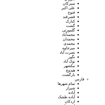
سیرکان
علی اکبر
فنوج
قصرقند
کنارک
گشت
گلمورتی
محمدآباد
محمدان
محمدی
میرجاوه
نصرت آباد
نگور
نوک آباد
نیکشهر
هیدوچ
بازگشت
فارس
تمام شهر‌ها
شیراز
آباده
آباده طشک
اردکان