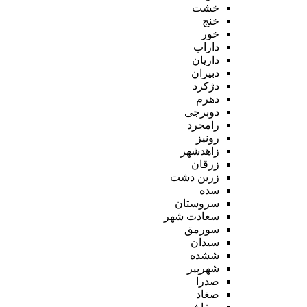
خشت
خنج
خور
داراب
داریان
دبیران
دژکرد
دهرم
دوبرجی
رامجرد
رونیز
زاهدشهر
زرقان
زرین دشت
سده
سروستان
سعادت شهر
سورمق
سیدان
ششده
شهرپیر
صدرا
صغاد