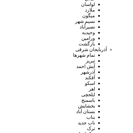
لواسان
ملارد
میگون
نسیم شهر
نصیرآباد
وحیدیه
ورامین
بازگشت
آذربایجان شرقی
تمام شهر‌ها
تبریز
آبش احمد
آذرشهر
آقکند
اسکو
اهر
ایلخچی
باسمنج
بخشایش
بستان آباد
بناب
ناب جدید
ترک