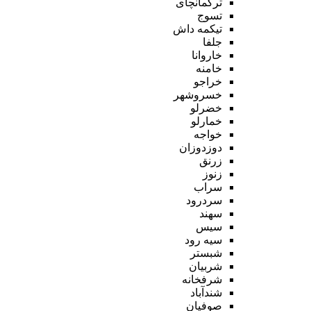
ترکمانچای
تسوج
تیکمه داش
جلفا
خاروانا
خامنه
خراجو
خسروشهر
خضرلو
خمارلو
خواجه
دوزدوزان
زرنق
زنوز
سراب
سردرود
سهند
سیس
سیه رود
شبستر
شربیان
شرفخانه
شندآباد
صوفیان