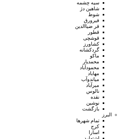
سیه چشمه
شاهین دژ
شوط
فیرورق
قر ضیاالدین
قطور
قوشچی
کشاورز
گردکشانه
ماکو
محمدیار
محمودآباد
مهاباد
میاندوآب
میرآباد
نالوس
نقده
نوشین
بازگشت
البرز
تمام شهر‌ها
کرج
اسارا
اشتهارد