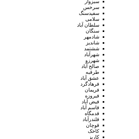
سبزوار
سرخس
سفیدسنگ
سلامی
سلطان آباد
سنگان
شادمهر
شاندیز
ششتمد
شهرآباد
شهرزو
صالح آباد
طرقبه
عشق آباد
فرهادگرد
فریمان
فیروزه
فیض آباد
قاسم آباد
قدمگاه
قلندرآباد
قوچان
کاخک
کاریز