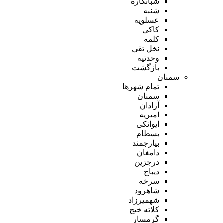
شبانکاره
شنبه
عسلویه
کاکی
کلمه
نخل تقی
وحدتیه
بازگشت
سمنان
تمام شهر‌ها
سمنان
آرادان
امیریه
ایوانکی
بسطام
بیارجمند
دامغان
درجزین
دیباج
سرخه
شاهرود
شهمیرزاد
کلاته خیج
گرمسار