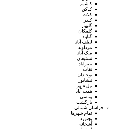
کاشمر
کدکن
کلات
کندر
گلبهار
گلمکان
گناباد
لطف آباد
مزدآوند
ملک آباد
نشتیفان
نصرآباد
نقاب
نوخندان
نیشابور
نیل شهر
همت آباد
یونسی
بازگشت
خراسان شمالی
تمام شهر‌ها
بجنورد
آشخانه