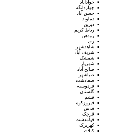
جوادآباد
چهاردانگه
حسن آباد
دماوند
دیزین
رباط کریم
رودهن
ری
شاهدشهر
شریف آباد
شمشک
شهریار
صالح آباد
صباشهر
صفادشت
فردوسیه
گلستان
فشم
فیروزکوه
قدس
قرچک
قیامدشت
کهریزک
کیلان