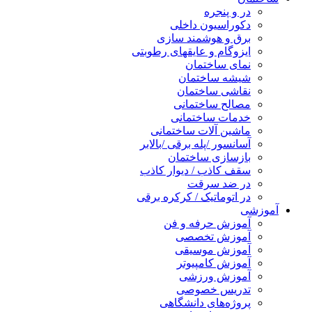
در و پنجره
دکوراسیون داخلی
برق و هوشمند سازی
ایزوگام و عایقهای رطوبتی
نمای ساختمان
شیشه ساختمان
نقاشی ساختمان
مصالح ساختمانی
خدمات ساختمانی
ماشین آلات ساختمانی
آسانسور /پله برقی /بالابر
بازسازی ساختمان
سقف کاذب / دیوار کاذب
در ضد سرقت
در اتوماتیک / کرکره برقی
آموزشی
آموزش حرفه و فن
آموزش تخصصی
آموزش موسیقی
آموزش کامپیوتر
آموزش ورزشی
تدریس خصوصی
پروژه‌های دانشگاهی