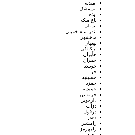
امیدیه
اندیمشک
ایذه
باغ ملک
بستان
بندر امام خمینی
ماهشهر
بهبهان
ترکالکی
جایزان
چمران
چوبیده
حر
حسینیه
حمزه
حمیدیه
خرمشهر
دارخوین
دزآب
دزفول
دهدز
رامشیر
رامهرمز
رفیع