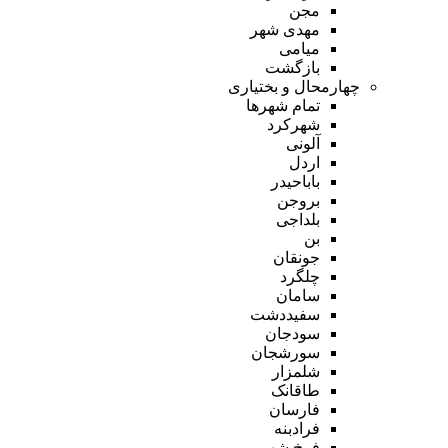
مجن
مهدی شهر
میامی
بازگشت
چهارمحال و بختیاری
تمام شهر‌ها
شهرکرد
آلونی
اردل
باباحیدر
بروجن
بلداجی
بن
جونقان
چلگرد
سامان
سفیددشت
سودجان
سورشجان
شلمزار
طاقانک
فارسان
فرادبنه
فرخ شهر