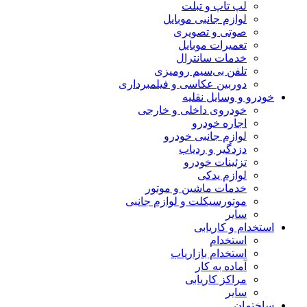
لپ تاپ و تبلت
لوازم جانبی موبایل
صوتی و تصویری
تعمیرات موبایل
خدمات سانترال
تلفن بی‌سیم رومیزی
دوربین عکاسی و فیلمبرداری
خودرو و وسایل نقلیه
خودروی داخلی و خارجی
اجاره خودرو
لوازم جانبی خودرو
دزدگیر و ردیاب
تزئینات خودرو
لوازم یدکی
خدمات ماشین و موتور
موتورسیکلت و لوازم جانبی
سایر
استخدام و کاریابی
استخدام
استخدام بازاریاب
آماده به کار
مراکز کاریابی
سایر
ساختمان