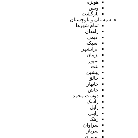
هویزه
ویس
بازگشت
سیستان و بلوچستان
تمام شهر‌ها
زاهدان
ادیمی
اسپکه
ایرانشهر
بزمان
بمپور
بنت
پیشین
جالق
چابهار
خاش
دوست محمد
راسک
زابل
زابلی
زهک
سراوان
سرباز
سوران