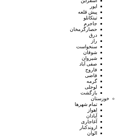
اسفراین
ایور
پیش قلعه
تیتکانلو
جاجرم
حصارگرمخان
درق
راز
سنخواست
شوقان
شیروان
صفی آباد
فاروج
قاضی
گرمه
لوجلی
بازگشت
خوزستان
تمام شهر‌ها
اهواز
آبادان
آغاجاری
اروندکنار
الوان