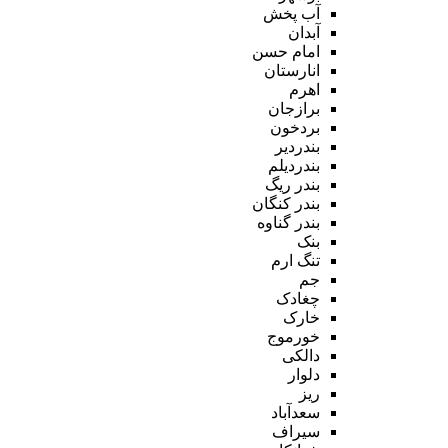
آب پخش
آبدان
امام حسن
انارستان
اهرم
برازجان
بردخون
بندردیر
بندردیلم
بندر ریگ
بندر کنگان
بندر گناوه
بنک
تنگ ارم
جم
چغادک
خارک
خورموج
دالکی
دلوار
ریز
سعدآباد
سیراف