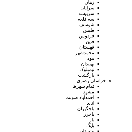
زهان
سرایان
سربیشه
سه قلعه
شوسف
طبس
فردوس
قاین
قهستان
محمدشهر
مود
نهبندان
نیمبلوک
بازگشت
خراسان رضوی
تمام شهر‌ها
مشهد
احمدآباد صولت
انابد
باجگیران
باخرز
بار
بایگ
بجستان