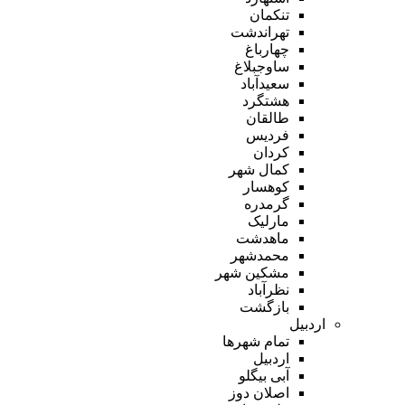
تنکمان
تهراندشت
چهارباغ
ساوجبلاغ
سعیدآباد
هشتگرد
طالقان
فردیس
کردان
کمال شهر
کوهسار
گرمدره
مارلیک
ماهدشت
محمدشهر
مشکین شهر
نظرآباد
بازگشت
اردبیل
تمام شهر‌ها
اردبیل
آبی بیگلو
اصلان دوز