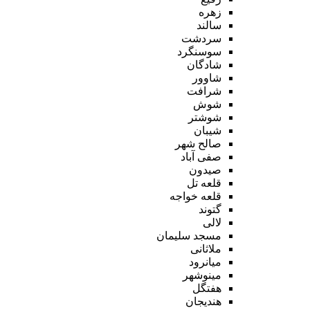
زهره
سالند
سردشت
سوسنگرد
شادگان
شاوور
شرافت
شوش
شوشتر
شیبان
صالح شهر
صفی آباد
صیدون
قلعه تل
قلعه خواجه
گتوند
لالی
مسجد سلیمان
ملاثانی
میانرود
مینوشهر
هفتگل
هندیجان