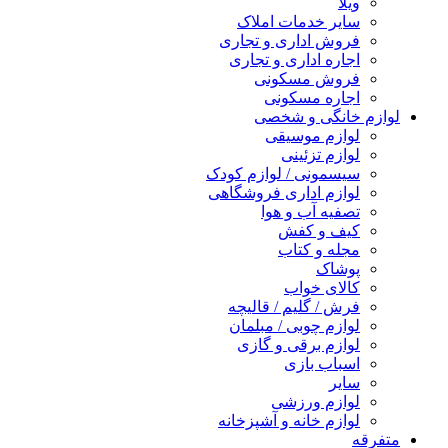
ویلا
سایر خدمات املاک
فروش اداری و تجاری
اجاره اداری و تجاری
فروش مسکونی
اجاره مسکونی
لوازم خانگی و شخصی
لوازم موسیقی
لوازم تزئینی
سیسمونی / لوازم کودک
لوازم اداری فروشگاهی
تصفیه آب و هوا
کیف و کفش
مجله و کتاب
پوشاک
کالای خواب
فرش / گلیم / قالیچه
لوازم چوبی / مبلمان
لوازم برقی و گازی
اسباب بازی
سایر
لوازم ورزشی
لوازم خانه و آشپزخانه
متفرقه