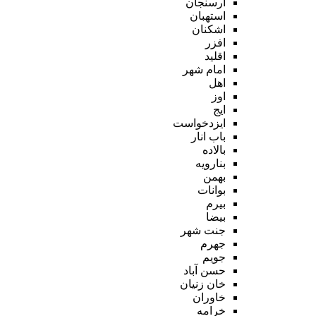
ارسنجان
استهبان
اشکنان
افزر
اقلید
امام شهر
اهل
اوز
ایج
ایزدخواست
باب انار
بالاده
بنارویه
بهمن
بوانات
بیرم
بیضا
جنت شهر
جهرم
جویم
حسن آباد
خان زنیان
خاوران
خرامه