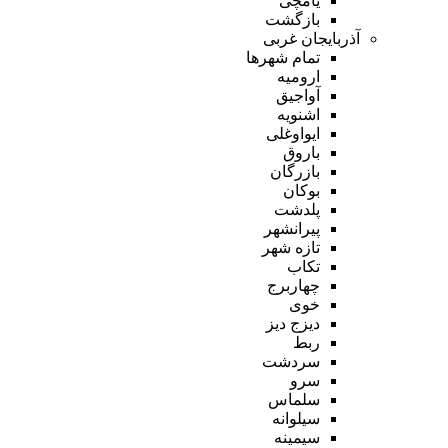
یامچی
بازگشت
آذربایجان غربی
تمام شهر‌ها
ارومیه
آواجیق
اشنویه
ایواوغلی
باروق
بازرگان
بوکان
پلدشت
پیرانشهر
تازه شهر
تکاب
چهاربرج
خوی
دیزج دیز
ربط
سردشت
سرو
سلماس
سیلوانه
سیمینه