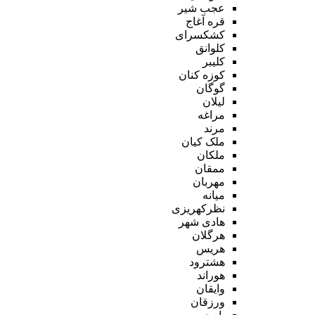
عجب شیر
قره آغاج
کشکسرای
کلوانق
کلیبر
کوزه کنان
گوگان
لیلان
مراغه
مرند
ملک کیان
ملکان
ممقان
مهربان
میانه
نظرکهریزی
هادی شهر
هرگلان
هریس
هشترود
هوراند
وایقان
ورزقان