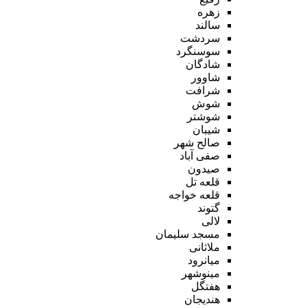
زهره
سالند
سردشت
سوسنگرد
شادگان
شاوور
شرافت
شوش
شوشتر
شیبان
صالح شهر
صفی آباد
صیدون
قلعه تل
قلعه خواجه
گتوند
لالی
مسجد سلیمان
ملاثانی
میانرود
مینوشهر
هفتگل
هندیجان