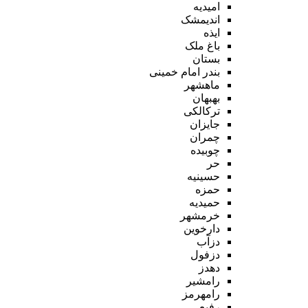
امیدیه
اندیمشک
ایذه
باغ ملک
بستان
بندر امام خمینی
ماهشهر
بهبهان
ترکالکی
جایزان
چمران
چوبیده
حر
حسینیه
حمزه
حمیدیه
خرمشهر
دارخوین
دزآب
دزفول
دهدز
رامشیر
رامهرمز
رفیع