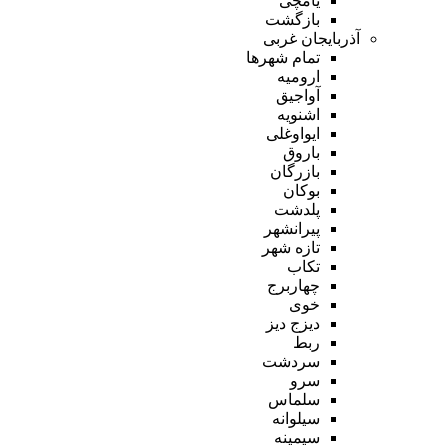
یامچی
بازگشت
آذربایجان غربی
تمام شهر‌ها
ارومیه
آواجیق
اشنویه
ایواوغلی
باروق
بازرگان
بوکان
پلدشت
پیرانشهر
تازه شهر
تکاب
چهاربرج
خوی
دیزج دیز
ربط
سردشت
سرو
سلماس
سیلوانه
سیمینه