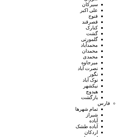
سیرکان
علی اکبر
فنوج
قصرقند
کنارک
گشت
گلمورتی
محمدآباد
محمدان
محمدی
میرجاوه
نصرت آباد
نگور
نوک آباد
نیکشهر
هیدوچ
بازگشت
فارس
تمام شهر‌ها
شیراز
آباده
آباده طشک
اردکان