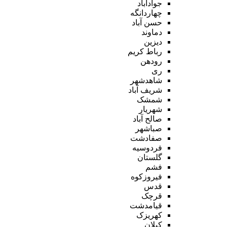
جوادآباد
چهاردانگه
حسن آباد
دماوند
دیزین
رباط کریم
رودهن
ری
شاهدشهر
شریف آباد
شمشک
شهریار
صالح آباد
صباشهر
صفادشت
فردوسیه
گلستان
فشم
فیروزکوه
قدس
قرچک
قیامدشت
کهریزک
کیلان