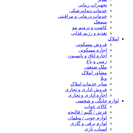
تجهیزات زیبایی
خدمات دندانپزشکی
خدمات درمانی و مراقبتی
سمعک
کاشت و ترمیم مو
تغذیه و رژیم غذایی
املاک
فروش مسکونی
اجاره مسکونی
اجاره اتاق و پانسیون
زمین و باغ
ملک صنعتی
مشاور املاک
ویلا
سایر خدمات املاک
فروش اداری و تجاری
اجاره اداری و تجاری
لوازم خانگی و شخصی
کالای خواب
فرش / گلیم / قالیچه
لوازم چوبی / مبلمان
لوازم برقی و گازی
اسباب بازی