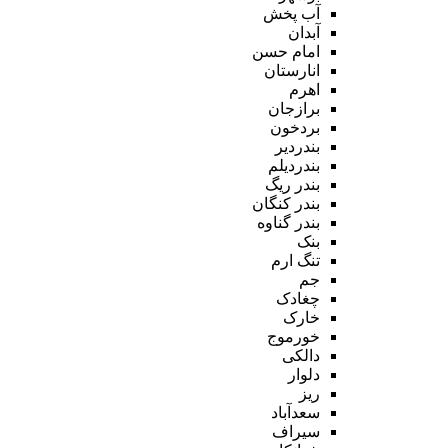
آب پخش
آبدان
امام حسن
انارستان
اهرم
برازجان
بردخون
بندردیر
بندردیلم
بندر ریگ
بندر کنگان
بندر گناوه
بنک
تنگ ارم
جم
چغادک
خارک
خورموج
دالکی
دلوار
ریز
سعدآباد
سیراف