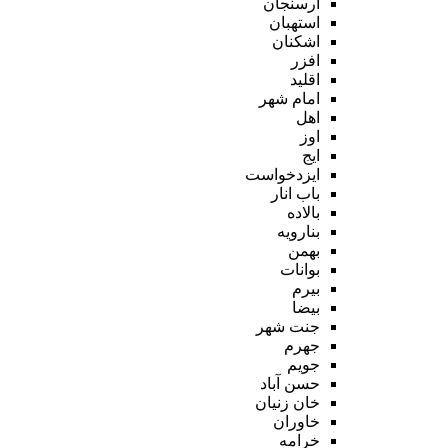
ارسنجان
استهبان
اشکنان
افزر
اقلید
امام شهر
اهل
اوز
ایج
ایزدخواست
باب انار
بالاده
بنارویه
بهمن
بوانات
بیرم
بیضا
جنت شهر
جهرم
جویم
حسن آباد
خان زنیان
خاوران
خرامه