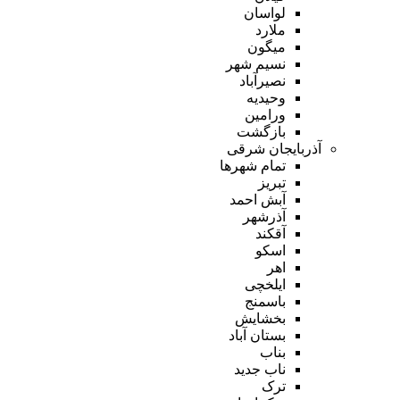
لواسان
ملارد
میگون
نسیم شهر
نصیرآباد
وحیدیه
ورامین
بازگشت
آذربایجان شرقی
تمام شهر‌ها
تبریز
آبش احمد
آذرشهر
آقکند
اسکو
اهر
ایلخچی
باسمنج
بخشایش
بستان آباد
بناب
ناب جدید
ترک