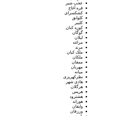
عجب شیر
قره آغاج
کشکسرای
کلوانق
کلیبر
کوزه کنان
گوگان
لیلان
مراغه
مرند
ملک کیان
ملکان
ممقان
مهربان
میانه
نظرکهریزی
هادی شهر
هرگلان
هریس
هشترود
هوراند
وایقان
ورزقان