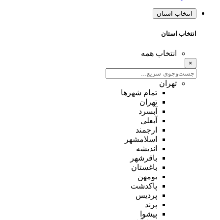
انتخاب استان
انتخاب استان
انتخاب همه
×
تهران
تمام شهر‌ها
تهران
آبسرد
آبعلی
ارجمند
اسلامشهر
اندیشه
باقرشهر
باغستان
بومهن
پاکدشت
پردیس
پرند
پیشوا