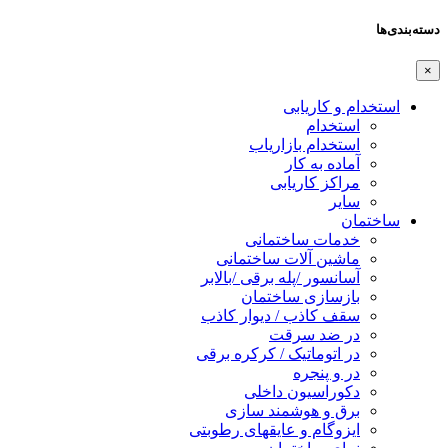
دسته‌بندی‌ها
×
استخدام و کاریابی
استخدام
استخدام بازاریاب
آماده به کار
مراکز کاریابی
سایر
ساختمان
خدمات ساختمانی
ماشین آلات ساختمانی
آسانسور /پله برقی /بالابر
بازسازی ساختمان
سقف کاذب / دیوار کاذب
در ضد سرقت
در اتوماتیک / کرکره برقی
در و پنجره
دکوراسیون داخلی
برق و هوشمند سازی
ایزوگام و عایقهای رطوبتی