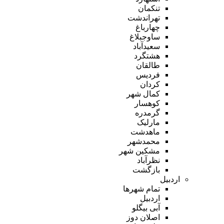
تنکمان
تهراندشت
چهارباغ
ساوجبلاغ
سعیدآباد
هشتگرد
طالقان
فردیس
کردان
کمال شهر
کوهسار
گرمدره
مارلیک
ماهدشت
محمدشهر
مشکین شهر
نظرآباد
بازگشت
اردبیل
تمام شهر‌ها
اردبیل
آبی بیگلو
اصلان دوز