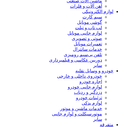
ماشین آلات صنعتی
آهن آلات و فلزات
لوازم الکترونیکی
سیم کارت
گوشی موبایل
لپ تاپ و تبلت
لوازم جانبی موبایل
صوتی و تصویری
تعمیرات موبایل
خدمات سانترال
تلفن بی‌سیم رومیزی
دوربین عکاسی و فیلمبرداری
سایر
خودرو و وسایل نقلیه
خودروی داخلی و خارجی
اجاره خودرو
لوازم جانبی خودرو
دزدگیر و ردیاب
تزئینات خودرو
لوازم یدکی
خدمات ماشین و موتور
موتورسیکلت و لوازم جانبی
سایر
متفرقه