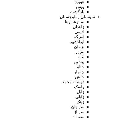
هویزه
ویس
بازگشت
سیستان و بلوچستان
تمام شهر‌ها
زاهدان
ادیمی
اسپکه
ایرانشهر
بزمان
بمپور
بنت
پیشین
جالق
چابهار
خاش
دوست محمد
راسک
زابل
زابلی
زهک
سراوان
سرباز
سوران