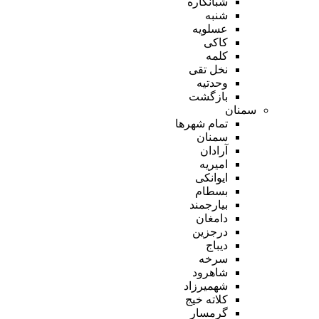
شبانکاره
شنبه
عسلویه
کاکی
کلمه
نخل تقی
وحدتیه
بازگشت
سمنان
تمام شهر‌ها
سمنان
آرادان
امیریه
ایوانکی
بسطام
بیارجمند
دامغان
درجزین
دیباج
سرخه
شاهرود
شهمیرزاد
کلاته خیج
گرمسار