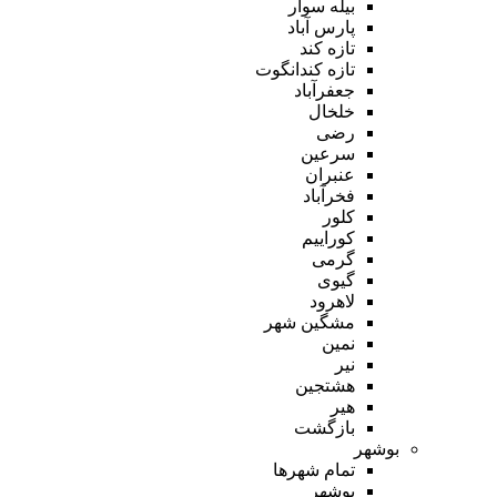
بیله سوار
پارس آباد
تازه کند
تازه کندانگوت
جعفرآباد
خلخال
رضی
سرعین
عنبران
فخرآباد
کلور
کوراییم
گرمی
گیوی
لاهرود
مشگین شهر
نمین
نیر
هشتجین
هیر
بازگشت
بوشهر
تمام شهر‌ها
بوشهر