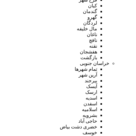
کیان
گندمان
گهرو
لردگان
مال خلیفه
ناغان
نافچ
نقنه
هفشجان
بازگشت
خراسان جنوبی
تمام شهر‌ها
آرین شهر
بیرجند
آیسک
ارسک
اسدیه
اسفدن
اسلامیه
بشرویه
حاجی آباد
خضری دشت بیاض
خوسف