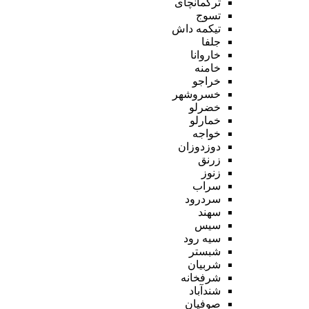
ترکمانچای
تسوج
تیکمه داش
جلفا
خاروانا
خامنه
خراجو
خسروشهر
خضرلو
خمارلو
خواجه
دوزدوزان
زرنق
زنوز
سراب
سردرود
سهند
سیس
سیه رود
شبستر
شربیان
شرفخانه
شندآباد
صوفیان