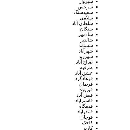
سبزوار
سرخس
سفیدسنگ
سلامی
سلطان آباد
سنگان
شادمهر
شاندیز
ششتمد
شهرآباد
شهرزو
صالح آباد
طرقبه
عشق آباد
فرهادگرد
فریمان
فیروزه
فیض آباد
قاسم آباد
قدمگاه
قلندرآباد
قوچان
کاخک
کاریز