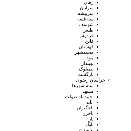
زهان
سرایان
سربیشه
سه قلعه
شوسف
طبس
فردوس
قاین
قهستان
محمدشهر
مود
نهبندان
نیمبلوک
بازگشت
خراسان رضوی
تمام شهر‌ها
مشهد
احمدآباد صولت
انابد
باجگیران
باخرز
بار
بایگ
بجستان