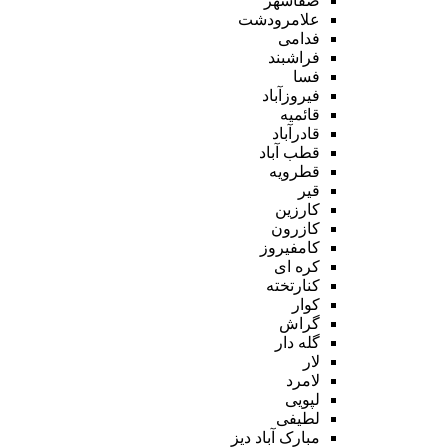
صفاشهر
علامرودشت
فدامی
فراشبند
فسا
فیروزآباد
قائمیه
قادرآباد
قطب آباد
قطرویه
قیر
کارزین
کازرون
کامفیروز
کره ای
کنارتخته
کوار
گراش
گله دار
لار
لامرد
لپویی
لطیفی
مبارک آباد دیز