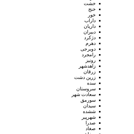
خشت
خنج
خور
داراب
داریان
دبیران
دژکرد
دهرم
دوبرجی
رامجرد
رونیز
زاهدشهر
زرقان
زرین دشت
سده
سروستان
سعادت شهر
سورمق
سیدان
ششده
شهرپیر
صدرا
صغاد