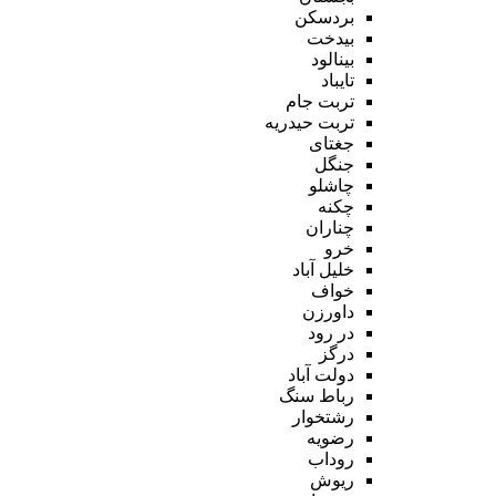
بردسکن
بیدخت
بینالود
تایباد
تربت جام
تربت حیدریه
جغتای
جنگل
چاشلو
چکنه
چناران
خرو
خلیل آباد
خواف
داورزن
در رود
درگز
دولت آباد
رباط سنگ
رشتخوار
رضویه
روداب
ریوش