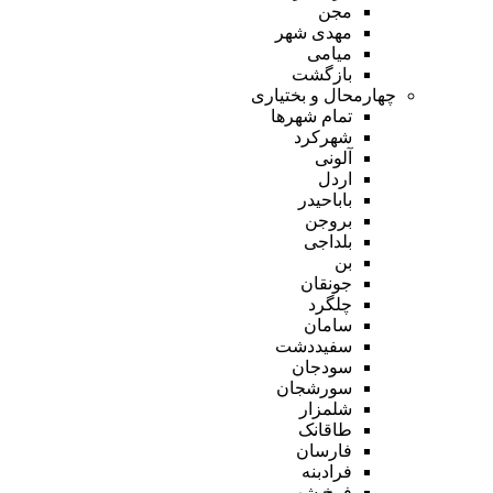
مجن
مهدی شهر
میامی
بازگشت
چهارمحال و بختیاری
تمام شهر‌ها
شهرکرد
آلونی
اردل
باباحیدر
بروجن
بلداجی
بن
جونقان
چلگرد
سامان
سفیددشت
سودجان
سورشجان
شلمزار
طاقانک
فارسان
فرادبنه
فرخ شهر