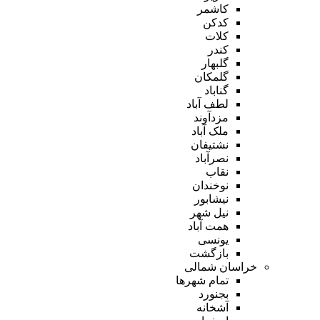
کاشمر
کدکن
کلات
کندر
گلبهار
گلمکان
گناباد
لطف آباد
مزدآوند
ملک آباد
نشتیفان
نصرآباد
نقاب
نوخندان
نیشابور
نیل شهر
همت آباد
یونسی
بازگشت
خراسان شمالی
تمام شهر‌ها
بجنورد
آشخانه