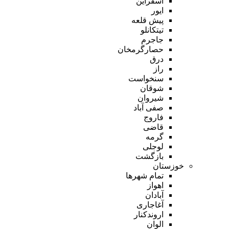
اسفراین
ایور
پیش قلعه
تیتکانلو
جاجرم
حصارگرمخان
درق
راز
سنخواست
شوقان
شیروان
صفی آباد
فاروج
قاضی
گرمه
لوجلی
بازگشت
خوزستان
تمام شهر‌ها
اهواز
آبادان
آغاجاری
اروندکنار
الوان