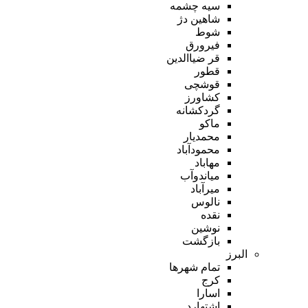
سیه چشمه
شاهین دژ
شوط
فیرورق
قر ضیاالدین
قطور
قوشچی
کشاورز
گردکشانه
ماکو
محمدیار
محمودآباد
مهاباد
میاندوآب
میرآباد
نالوس
نقده
نوشین
بازگشت
البرز
تمام شهر‌ها
کرج
اسارا
اشتهارد