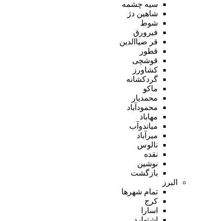
سیه چشمه
شاهین دژ
شوط
فیرورق
قر ضیاالدین
قطور
قوشچی
کشاورز
گردکشانه
ماکو
محمدیار
محمودآباد
مهاباد
میاندوآب
میرآباد
نالوس
نقده
نوشین
بازگشت
البرز
تمام شهر‌ها
کرج
اسارا
اشتهارد