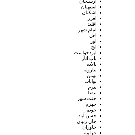
ارسنجان
استهبان
اشکنان
افزر
اقلید
امام شهر
اهل
اوز
ایج
ایزدخواست
باب انار
بالاده
بنارویه
بهمن
بوانات
بیرم
بیضا
جنت شهر
جهرم
جویم
حسن آباد
خان زنیان
خاوران
خرامه