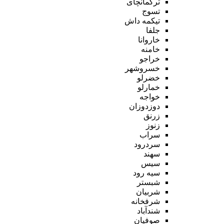
ترکمانچای
تسوج
تیکمه داش
جلفا
خاروانا
خامنه
خراجو
خسروشهر
خضرلو
خمارلو
خواجه
دوزدوزان
زرنق
زنوز
سراب
سردرود
سهند
سیس
سیه رود
شبستر
شربیان
شرفخانه
شندآباد
صوفیان