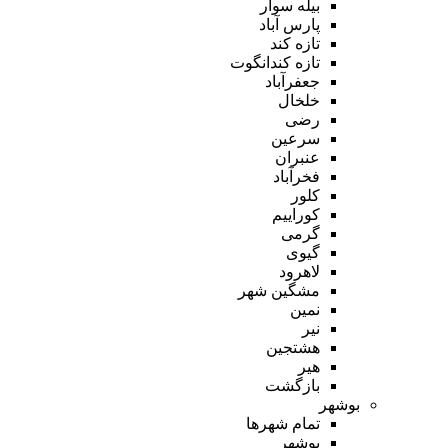
بیله سوار
پارس آباد
تازه کند
تازه کندانگوت
جعفرآباد
خلخال
رضی
سرعین
عنبران
فخرآباد
کلور
کوراییم
گرمی
گیوی
لاهرود
مشگین شهر
نمین
نیر
هشتجین
هیر
بازگشت
بوشهر
تمام شهر‌ها
بوشهر