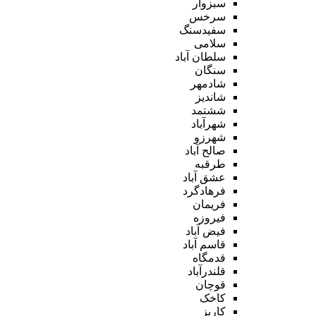
سبزوار
سرخس
سفیدسنگ
سلامی
سلطان آباد
سنگان
شادمهر
شاندیز
ششتمد
شهرآباد
شهرزو
صالح آباد
طرقبه
عشق آباد
فرهادگرد
فریمان
فیروزه
فیض آباد
قاسم آباد
قدمگاه
قلندرآباد
قوچان
کاخک
کاریز