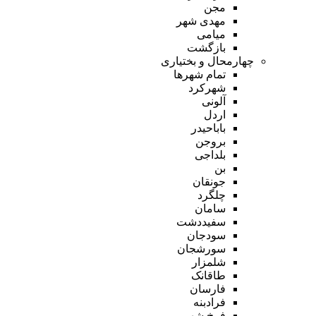
مجن
مهدی شهر
میامی
بازگشت
چهارمحال و بختیاری
تمام شهر‌ها
شهرکرد
آلونی
اردل
باباحیدر
بروجن
بلداجی
بن
جونقان
چلگرد
سامان
سفیددشت
سودجان
سورشجان
شلمزار
طاقانک
فارسان
فرادبنه
فرخ شهر