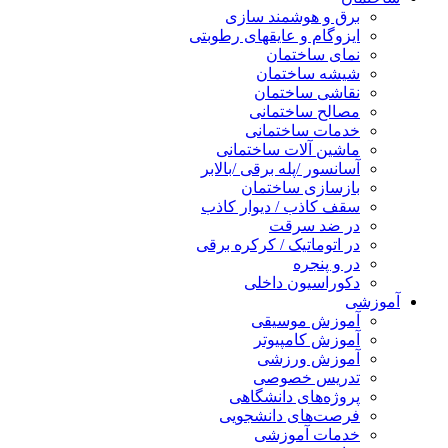
برق و هوشمند سازی
ایزوگام و عایقهای رطوبتی
نمای ساختمان
شیشه ساختمان
نقاشی ساختمان
مصالح ساختمانی
خدمات ساختمانی
ماشین آلات ساختمانی
آسانسور /پله برقی /بالابر
بازسازی ساختمان
سقف کاذب / دیوار کاذب
در ضد سرقت
در اتوماتیک / کرکره برقی
در و پنجره
دکوراسیون داخلی
آموزشی
آموزش موسیقی
آموزش کامپیوتر
آموزش ورزشی
تدریس خصوصی
پروژه‌های دانشگاهی
فرصت‌های دانشجویی
خدمات آموزشی