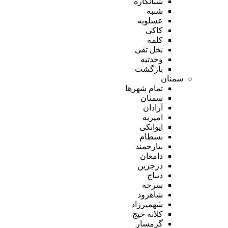
شبانکاره
شنبه
عسلویه
کاکی
کلمه
نخل تقی
وحدتیه
بازگشت
سمنان
تمام شهر‌ها
سمنان
آرادان
امیریه
ایوانکی
بسطام
بیارجمند
دامغان
درجزین
دیباج
سرخه
شاهرود
شهمیرزاد
کلاته خیج
گرمسار