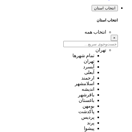
انتخاب استان
انتخاب استان
انتخاب همه
×
تهران
تمام شهر‌ها
تهران
آبسرد
آبعلی
ارجمند
اسلامشهر
اندیشه
باقرشهر
باغستان
بومهن
پاکدشت
پردیس
پرند
پیشوا