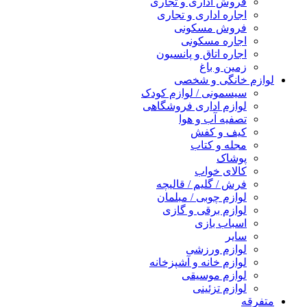
فروش اداری و تجاری
اجاره اداری و تجاری
فروش مسکونی
اجاره مسکونی
اجاره اتاق و پانسیون
زمین و باغ
لوازم خانگی و شخصی
سیسمونی / لوازم کودک
لوازم اداری فروشگاهی
تصفیه آب و هوا
کیف و کفش
مجله و کتاب
پوشاک
کالای خواب
فرش / گلیم / قالیچه
لوازم چوبی / مبلمان
لوازم برقی و گازی
اسباب بازی
سایر
لوازم ورزشی
لوازم خانه و آشپزخانه
لوازم موسیقی
لوازم تزئینی
متفرقه