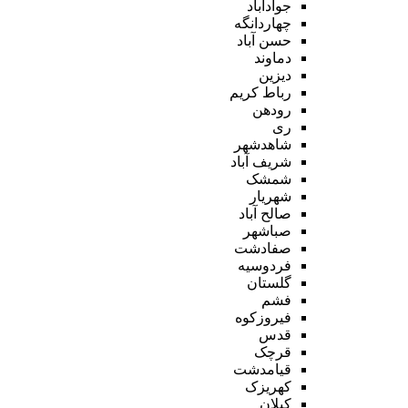
جوادآباد
چهاردانگه
حسن آباد
دماوند
دیزین
رباط کریم
رودهن
ری
شاهدشهر
شریف آباد
شمشک
شهریار
صالح آباد
صباشهر
صفادشت
فردوسیه
گلستان
فشم
فیروزکوه
قدس
قرچک
قیامدشت
کهریزک
کیلان