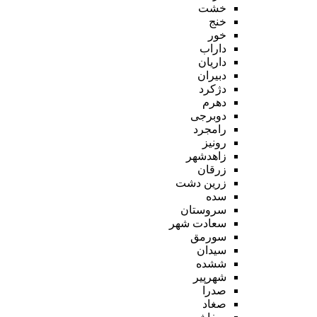
خشت
خنج
خور
داراب
داریان
دبیران
دژکرد
دهرم
دوبرجی
رامجرد
رونیز
زاهدشهر
زرقان
زرین دشت
سده
سروستان
سعادت شهر
سورمق
سیدان
ششده
شهرپیر
صدرا
صغاد