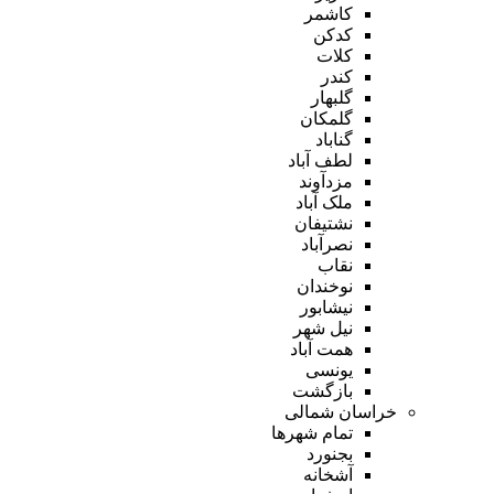
کاشمر
کدکن
کلات
کندر
گلبهار
گلمکان
گناباد
لطف آباد
مزدآوند
ملک آباد
نشتیفان
نصرآباد
نقاب
نوخندان
نیشابور
نیل شهر
همت آباد
یونسی
بازگشت
خراسان شمالی
تمام شهر‌ها
بجنورد
آشخانه