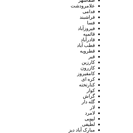
صفاشهر
علامرودشت
فدامی
فراشبند
فسا
فیروزآباد
قائمیه
قادرآباد
قطب آباد
قطرویه
قیر
کارزین
کازرون
کامفیروز
کره ای
کنارتخته
کوار
گراش
گله دار
لار
لامرد
لپویی
لطیفی
مبارک آباد دیز