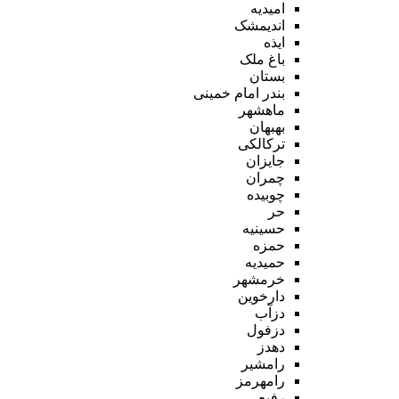
امیدیه
اندیمشک
ایذه
باغ ملک
بستان
بندر امام خمینی
ماهشهر
بهبهان
ترکالکی
جایزان
چمران
چوبیده
حر
حسینیه
حمزه
حمیدیه
خرمشهر
دارخوین
دزآب
دزفول
دهدز
رامشیر
رامهرمز
رفیع