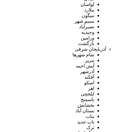
لواسان
ملارد
میگون
نسیم شهر
نصیرآباد
وحیدیه
ورامین
بازگشت
آذربایجان شرقی
تمام شهر‌ها
تبریز
آبش احمد
آذرشهر
آقکند
اسکو
اهر
ایلخچی
باسمنج
بخشایش
بستان آباد
بناب
ناب جدید
ترک