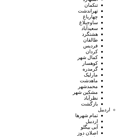
تنکمان
تهراندشت
چهارباغ
ساوجبلاغ
سعیدآباد
هشتگرد
طالقان
فردیس
کردان
کمال شهر
کوهسار
گرمدره
مارلیک
ماهدشت
محمدشهر
مشکین شهر
نظرآباد
بازگشت
اردبیل
تمام شهر‌ها
اردبیل
آبی بیگلو
اصلان دوز