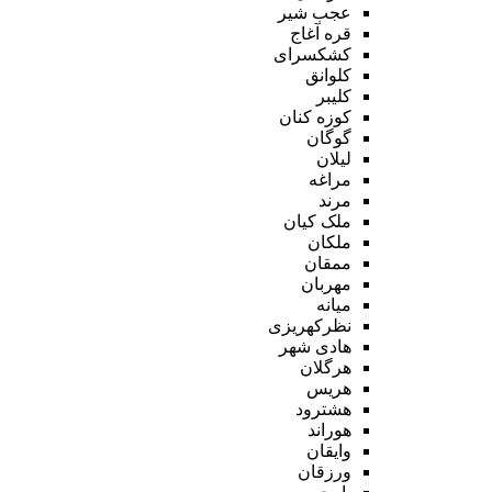
عجب شیر
قره آغاج
کشکسرای
کلوانق
کلیبر
کوزه کنان
گوگان
لیلان
مراغه
مرند
ملک کیان
ملکان
ممقان
مهربان
میانه
نظرکهریزی
هادی شهر
هرگلان
هریس
هشترود
هوراند
وایقان
ورزقان