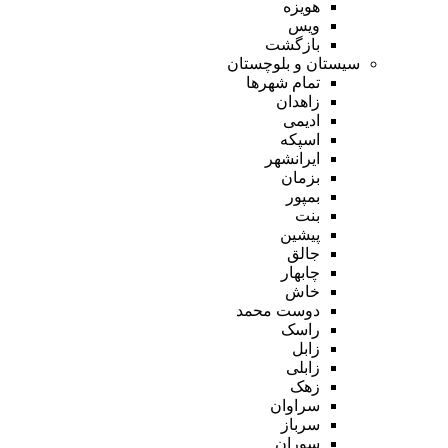
هویزه
ویس
بازگشت
سیستان و بلوچستان
تمام شهر‌ها
زاهدان
ادیمی
اسپکه
ایرانشهر
بزمان
بمپور
بنت
پیشین
جالق
چابهار
خاش
دوست محمد
راسک
زابل
زابلی
زهک
سراوان
سرباز
سوران