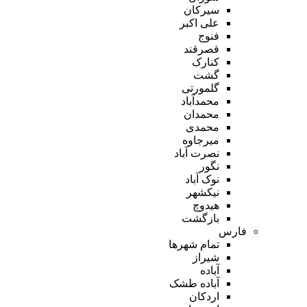
سیرکان
علی اکبر
فنوج
قصرقند
کنارک
گشت
گلمورتی
محمدآباد
محمدان
محمدی
میرجاوه
نصرت آباد
نگور
نوک آباد
نیکشهر
هیدوچ
بازگشت
فارس
تمام شهر‌ها
شیراز
آباده
آباده طشک
اردکان