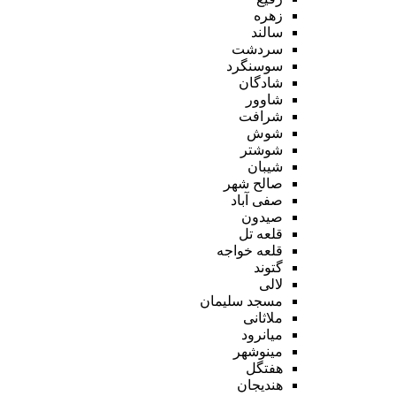
زهره
سالند
سردشت
سوسنگرد
شادگان
شاوور
شرافت
شوش
شوشتر
شیبان
صالح شهر
صفی آباد
صیدون
قلعه تل
قلعه خواجه
گتوند
لالی
مسجد سلیمان
ملاثانی
میانرود
مینوشهر
هفتگل
هندیجان