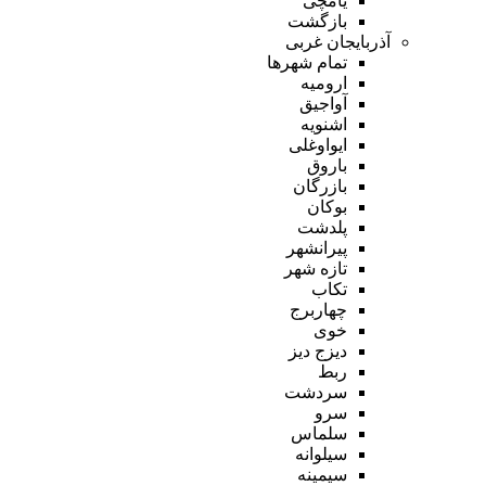
یامچی
بازگشت
آذربایجان غربی
تمام شهر‌ها
ارومیه
آواجیق
اشنویه
ایواوغلی
باروق
بازرگان
بوکان
پلدشت
پیرانشهر
تازه شهر
تکاب
چهاربرج
خوی
دیزج دیز
ربط
سردشت
سرو
سلماس
سیلوانه
سیمینه