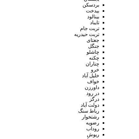
بردسکن
بیدخت
بینالود
تایباد
تربت جام
تربت حیدریه
جغتای
جنگل
چاشلو
چکنه
چناران
خرو
خلیل آباد
خواف
داورزن
در رود
درگز
دولت آباد
رباط سنگ
رشتخوار
رضویه
روداب
ریوش