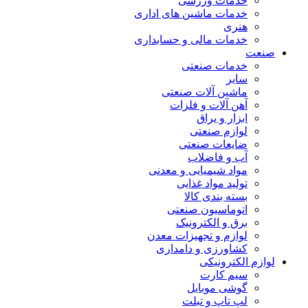
خدمات ورزشی
خدمات ماشین های اداری
هنری
خدمات مالی و حسابداری
صنعت
خدمات صنعتی
سایر
ماشین آلات صنعتی
آهن آلات و فلزات
ابزار و یراق
لوازم صنعتی
ضایعات صنعتی
آب و فاضلاب
مواد شیمیایی و معدنی
تولید مواد غذایی
بسته بندی کالا
اتوماسیون صنعتی
برق و الکترونیک
لوازم و تجهیزات معدن
کشاورزی و دامداری
لوازم الکترونیکی
سیم کارت
گوشی موبایل
لپ تاپ و تبلت