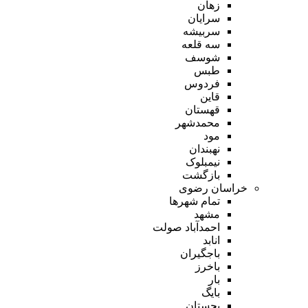
زهان
سرایان
سربیشه
سه قلعه
شوسف
طبس
فردوس
قاین
قهستان
محمدشهر
مود
نهبندان
نیمبلوک
بازگشت
خراسان رضوی
تمام شهر‌ها
مشهد
احمدآباد صولت
انابد
باجگیران
باخرز
بار
بایگ
بجستان