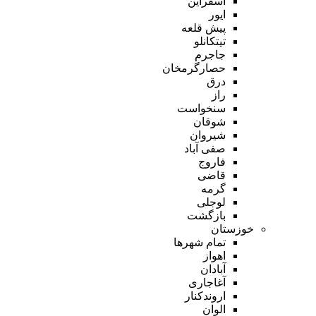
اسفراین
ایور
پیش قلعه
تیتکانلو
جاجرم
حصارگرمخان
درق
راز
سنخواست
شوقان
شیروان
صفی آباد
فاروج
قاضی
گرمه
لوجلی
بازگشت
خوزستان
تمام شهر‌ها
اهواز
آبادان
آغاجاری
اروندکنار
الوان