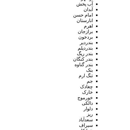
آب پخش
آبدان
امام حسن
انارستان
اهرم
برازجان
بردخون
بندردیر
بندردیلم
بندر ریگ
بندر کنگان
بندر گناوه
بنک
تنگ ارم
جم
چغادک
خارک
خورموج
دالکی
دلوار
ریز
سعدآباد
سیراف