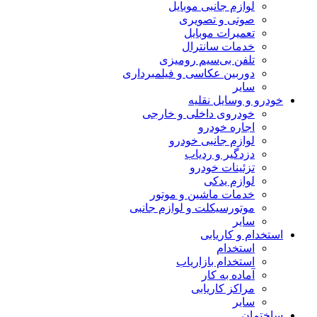
لوازم جانبی موبایل
صوتی و تصویری
تعمیرات موبایل
خدمات سانترال
تلفن بی‌سیم رومیزی
دوربین عکاسی و فیلمبرداری
سایر
خودرو و وسایل نقلیه
خودروی داخلی و خارجی
اجاره خودرو
لوازم جانبی خودرو
دزدگیر و ردیاب
تزئینات خودرو
لوازم یدکی
خدمات ماشین و موتور
موتورسیکلت و لوازم جانبی
سایر
استخدام و کاریابی
استخدام
استخدام بازاریاب
آماده به کار
مراکز کاریابی
سایر
ساختمان