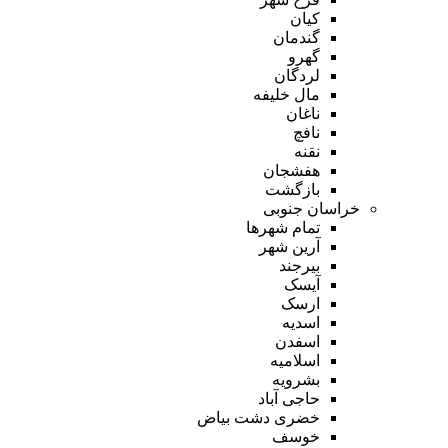
کیان
گندمان
گهرو
لردگان
مال خلیفه
ناغان
نافچ
نقنه
هفشجان
بازگشت
خراسان جنوبی
تمام شهر‌ها
آرین شهر
بیرجند
آیسک
ارسک
اسدیه
اسفدن
اسلامیه
بشرویه
حاجی آباد
خضری دشت بیاض
خوسف