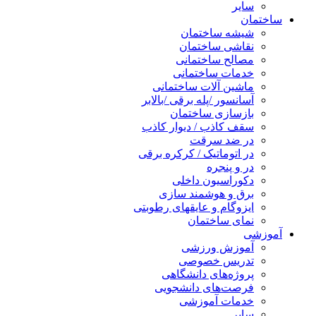
سایر
ساختمان
شیشه ساختمان
نقاشی ساختمان
مصالح ساختمانی
خدمات ساختمانی
ماشین آلات ساختمانی
آسانسور /پله برقی /بالابر
بازسازی ساختمان
سقف کاذب / دیوار کاذب
در ضد سرقت
در اتوماتیک / کرکره برقی
در و پنجره
دکوراسیون داخلی
برق و هوشمند سازی
ایزوگام و عایقهای رطوبتی
نمای ساختمان
آموزشی
آموزش ورزشی
تدریس خصوصی
پروژه‌های دانشگاهی
فرصت‌های دانشجویی
خدمات آموزشی
سایر