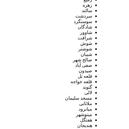
زهره
سالند
سردشت
سوسنگرد
شادگان
شاوور
شرافت
شوش
شوشتر
شیبان
صالح شهر
صفی آباد
صیدون
قلعه تل
قلعه خواجه
گتوند
لالی
مسجد سلیمان
ملاثانی
میانرود
مینوشهر
هفتگل
هندیجان