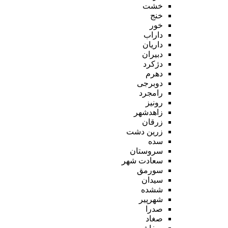
خشت
خنج
خور
داراب
داریان
دبیران
دژکرد
دهرم
دوبرجی
رامجرد
رونیز
زاهدشهر
زرقان
زرین دشت
سده
سروستان
سعادت شهر
سورمق
سیدان
ششده
شهرپیر
صدرا
صغاد