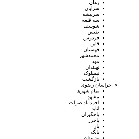
زهان
سرایان
سربیشه
سه قلعه
شوسف
طبس
فردوس
قاین
قهستان
محمدشهر
مود
نهبندان
نیمبلوک
بازگشت
خراسان رضوی
تمام شهر‌ها
مشهد
احمدآباد صولت
انابد
باجگیران
باخرز
بار
بایگ
بجستان