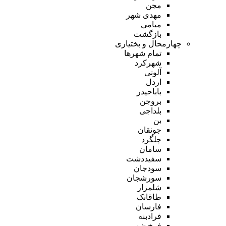
مجن
مهدی شهر
میامی
بازگشت
چهارمحال و بختیاری
تمام شهر‌ها
شهرکرد
آلونی
اردل
باباحیدر
بروجن
بلداجی
بن
جونقان
چلگرد
سامان
سفیددشت
سودجان
سورشجان
شلمزار
طاقانک
فارسان
فرادبنه
فرخ شهر