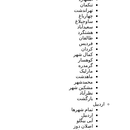
تنکمان
تهراندشت
چهارباغ
ساوجبلاغ
سعیدآباد
هشتگرد
طالقان
فردیس
کردان
کمال شهر
کوهسار
گرمدره
مارلیک
ماهدشت
محمدشهر
مشکین شهر
نظرآباد
بازگشت
اردبیل
تمام شهر‌ها
اردبیل
آبی بیگلو
اصلان دوز