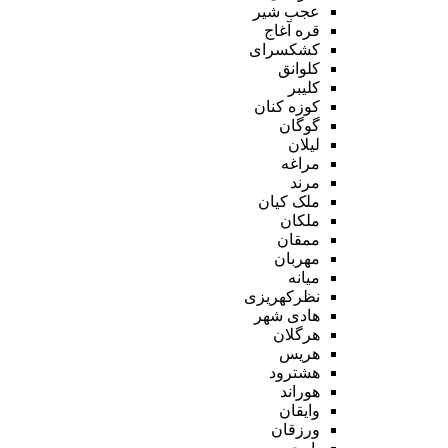
عجب شیر
قره آغاج
کشکسرای
کلوانق
کلیبر
کوزه کنان
گوگان
لیلان
مراغه
مرند
ملک کیان
ملکان
ممقان
مهربان
میانه
نظرکهریزی
هادی شهر
هرگلان
هریس
هشترود
هوراند
وایقان
ورزقان