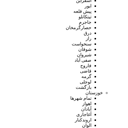
اسفراین
ایور
پیش قلعه
تیتکانلو
جاجرم
حصارگرمخان
درق
راز
سنخواست
شوقان
شیروان
صفی آباد
فاروج
قاضی
گرمه
لوجلی
بازگشت
خوزستان
تمام شهر‌ها
اهواز
آبادان
آغاجاری
اروندکنار
الوان