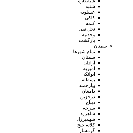
شبانکاره
شنبه
عسلویه
کاکی
کلمه
نخل تقی
وحدتیه
بازگشت
سمنان
تمام شهر‌ها
سمنان
آرادان
امیریه
ایوانکی
بسطام
بیارجمند
دامغان
درجزین
دیباج
سرخه
شاهرود
شهمیرزاد
کلاته خیج
گرمسار