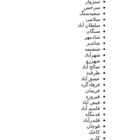
سبزوار
سرخس
سفیدسنگ
سلامی
سلطان آباد
سنگان
شادمهر
شاندیز
ششتمد
شهرآباد
شهرزو
صالح آباد
طرقبه
عشق آباد
فرهادگرد
فریمان
فیروزه
فیض آباد
قاسم آباد
قدمگاه
قلندرآباد
قوچان
کاخک
کاریز