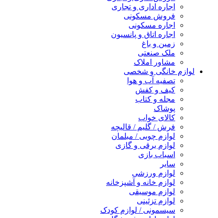
اجاره اداری و تجاری
فروش مسکونی
اجاره مسکونی
اجاره اتاق و پانسیون
زمین و باغ
ملک صنعتی
مشاور املاک
لوازم خانگی و شخصی
تصفیه آب و هوا
کیف و کفش
مجله و کتاب
پوشاک
کالای خواب
فرش / گلیم / قالیچه
لوازم چوبی / مبلمان
لوازم برقی و گازی
اسباب بازی
سایر
لوازم ورزشی
لوازم خانه و آشپزخانه
لوازم موسیقی
لوازم تزئینی
سیسمونی / لوازم کودک