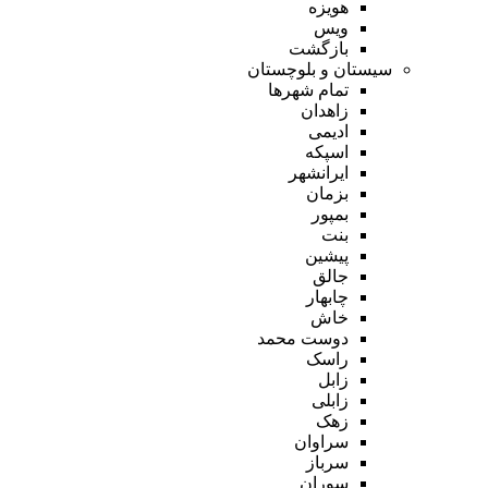
هویزه
ویس
بازگشت
سیستان و بلوچستان
تمام شهر‌ها
زاهدان
ادیمی
اسپکه
ایرانشهر
بزمان
بمپور
بنت
پیشین
جالق
چابهار
خاش
دوست محمد
راسک
زابل
زابلی
زهک
سراوان
سرباز
سوران