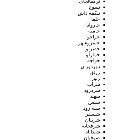
ترکمانچای
تسوج
تیکمه داش
جلفا
خاروانا
خامنه
خراجو
خسروشهر
خضرلو
خمارلو
خواجه
دوزدوزان
زرنق
زنوز
سراب
سردرود
سهند
سیس
سیه رود
شبستر
شربیان
شرفخانه
شندآباد
صوفیان