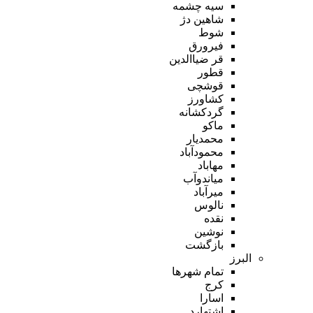
سیه چشمه
شاهین دژ
شوط
فیرورق
قر ضیاالدین
قطور
قوشچی
کشاورز
گردکشانه
ماکو
محمدیار
محمودآباد
مهاباد
میاندوآب
میرآباد
نالوس
نقده
نوشین
بازگشت
البرز
تمام شهر‌ها
کرج
اسارا
اشتهارد