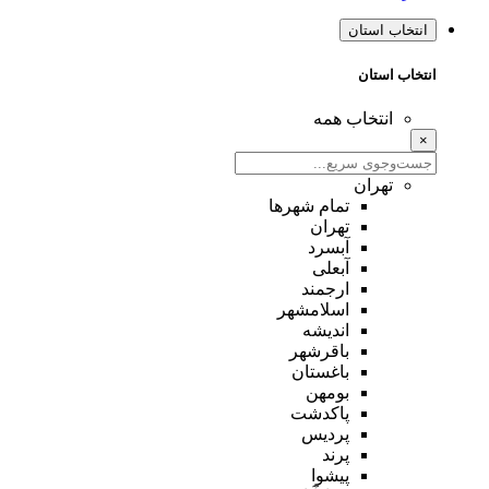
انتخاب استان
انتخاب استان
انتخاب همه
×
تهران
تمام شهر‌ها
تهران
آبسرد
آبعلی
ارجمند
اسلامشهر
اندیشه
باقرشهر
باغستان
بومهن
پاکدشت
پردیس
پرند
پیشوا