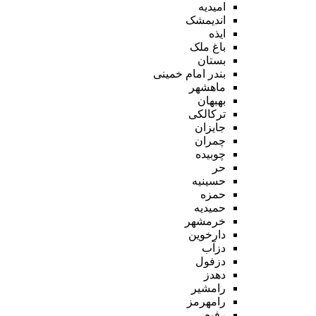
امیدیه
اندیمشک
ایذه
باغ ملک
بستان
بندر امام خمینی
ماهشهر
بهبهان
ترکالکی
جایزان
چمران
چوبیده
حر
حسینیه
حمزه
حمیدیه
خرمشهر
دارخوین
دزآب
دزفول
دهدز
رامشیر
رامهرمز
رفیع