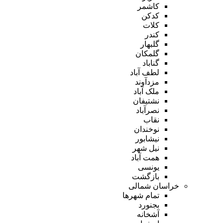
کاشمر
کدکن
کلات
کندر
گلبهار
گلمکان
گناباد
لطف آباد
مزدآوند
ملک آباد
نشتیفان
نصرآباد
نقاب
نوخندان
نیشابور
نیل شهر
همت آباد
یونسی
بازگشت
خراسان شمالی
تمام شهر‌ها
بجنورد
آشخانه