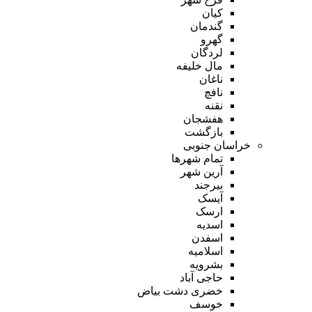
کیان
گندمان
گهرو
لردگان
مال خلیفه
ناغان
نافچ
نقنه
هفشجان
بازگشت
خراسان جنوبی
تمام شهر‌ها
آرین شهر
بیرجند
آیسک
ارسک
اسدیه
اسفدن
اسلامیه
بشرویه
حاجی آباد
خضری دشت بیاض
خوسف