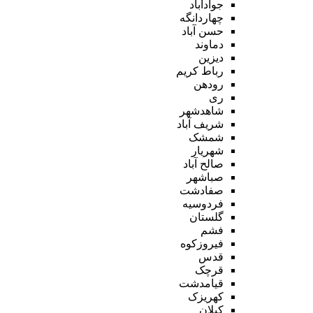
جوادآباد
چهاردانگه
حسن آباد
دماوند
دیزین
رباط کریم
رودهن
ری
شاهدشهر
شریف آباد
شمشک
شهریار
صالح آباد
صباشهر
صفادشت
فردوسیه
گلستان
فشم
فیروزکوه
قدس
قرچک
قیامدشت
کهریزک
کیلان