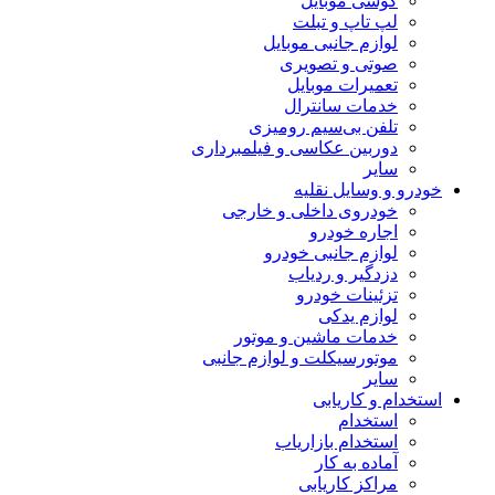
گوشی موبایل
لپ تاپ و تبلت
لوازم جانبی موبایل
صوتی و تصویری
تعمیرات موبایل
خدمات سانترال
تلفن بی‌سیم رومیزی
دوربین عکاسی و فیلمبرداری
سایر
خودرو و وسایل نقلیه
خودروی داخلی و خارجی
اجاره خودرو
لوازم جانبی خودرو
دزدگیر و ردیاب
تزئینات خودرو
لوازم یدکی
خدمات ماشین و موتور
موتورسیکلت و لوازم جانبی
سایر
استخدام و کاریابی
استخدام
استخدام بازاریاب
آماده به کار
مراکز کاریابی