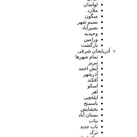
لواسان
ملارد
میگون
نسیم شهر
نصیرآباد
وحیدیه
ورامین
بازگشت
آذربایجان شرقی
تمام شهر‌ها
تبریز
آبش احمد
آذرشهر
آقکند
اسکو
اهر
ایلخچی
باسمنج
بخشایش
بستان آباد
بناب
ناب جدید
ترک