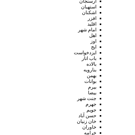
ارسنجان
استهبان
اشکنان
افزر
اقلید
امام شهر
اهل
اوز
ایج
ایزدخواست
باب انار
بالاده
بنارویه
بهمن
بوانات
بیرم
بیضا
جنت شهر
جهرم
جویم
حسن آباد
خان زنیان
خاوران
خرامه