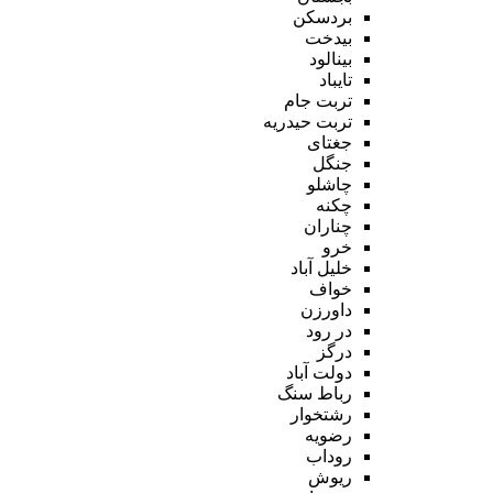
بردسکن
بیدخت
بینالود
تایباد
تربت جام
تربت حیدریه
جغتای
جنگل
چاشلو
چکنه
چناران
خرو
خلیل آباد
خواف
داورزن
در رود
درگز
دولت آباد
رباط سنگ
رشتخوار
رضویه
روداب
ریوش