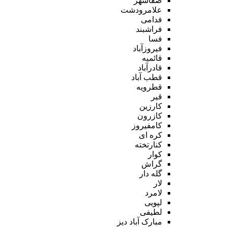
صفاشهر
علامرودشت
فدامی
فراشبند
فسا
فیروزآباد
قائمیه
قادرآباد
قطب آباد
قطرویه
قیر
کارزین
کازرون
کامفیروز
کره ای
کنارتخته
کوار
گراش
گله دار
لار
لامرد
لپویی
لطیفی
مبارک آباد دیز