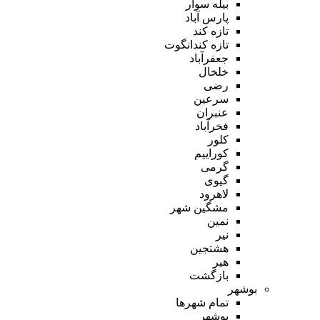
بیله سوار
پارس آباد
تازه کند
تازه کندانگوت
جعفرآباد
خلخال
رضی
سرعین
عنبران
فخرآباد
کلور
کوراییم
گرمی
گیوی
لاهرود
مشگین شهر
نمین
نیر
هشتجین
هیر
بازگشت
بوشهر
تمام شهر‌ها
بوشهر