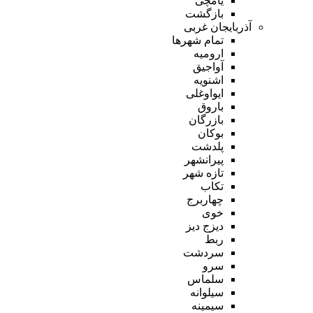
یامچی
بازگشت
آذربایجان غربی
تمام شهر‌ها
ارومیه
آواجیق
اشنویه
ایواوغلی
باروق
بازرگان
بوکان
پلدشت
پیرانشهر
تازه شهر
تکاب
چهاربرج
خوی
دیزج دیز
ربط
سردشت
سرو
سلماس
سیلوانه
سیمینه