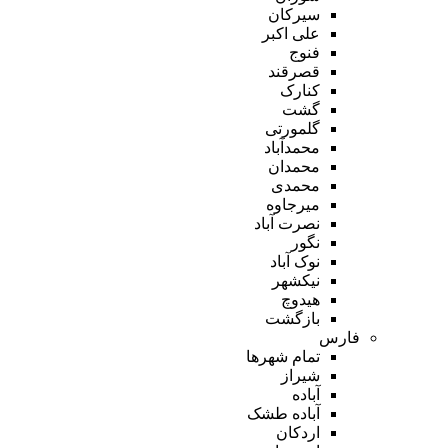
سیرکان
علی اکبر
فنوج
قصرقند
کنارک
گشت
گلمورتی
محمدآباد
محمدان
محمدی
میرجاوه
نصرت آباد
نگور
نوک آباد
نیکشهر
هیدوچ
بازگشت
فارس
تمام شهر‌ها
شیراز
آباده
آباده طشک
اردکان