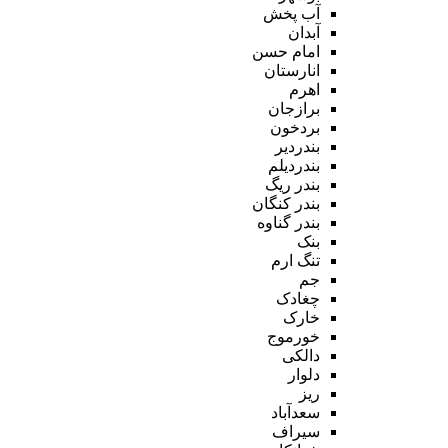
آب پخش
آبدان
امام حسن
انارستان
اهرم
برازجان
بردخون
بندردیر
بندردیلم
بندر ریگ
بندر کنگان
بندر گناوه
بنک
تنگ ارم
جم
چغادک
خارک
خورموج
دالکی
دلوار
ریز
سعدآباد
سیراف