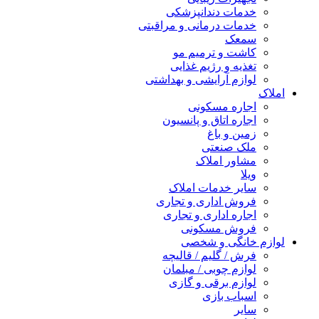
خدمات دندانپزشکی
خدمات درمانی و مراقبتی
سمعک
کاشت و ترمیم مو
تغذیه و رژیم غذایی
لوازم آرایشی و بهداشتی
املاک
اجاره مسکونی
اجاره اتاق و پانسیون
زمین و باغ
ملک صنعتی
مشاور املاک
ویلا
سایر خدمات املاک
فروش اداری و تجاری
اجاره اداری و تجاری
فروش مسکونی
لوازم خانگی و شخصی
فرش / گلیم / قالیچه
لوازم چوبی / مبلمان
لوازم برقی و گازی
اسباب بازی
سایر