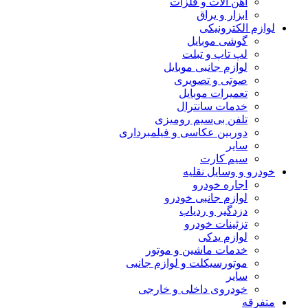
آهن آلات و فلزات
ابزار و یراق
لوازم الکترونیکی
گوشی موبایل
لپ تاپ و تبلت
لوازم جانبی موبایل
صوتی و تصویری
تعمیرات موبایل
خدمات سانترال
تلفن بی‌سیم رومیزی
دوربین عکاسی و فیلمبرداری
سایر
سیم کارت
خودرو و وسایل نقلیه
اجاره خودرو
لوازم جانبی خودرو
دزدگیر و ردیاب
تزئینات خودرو
لوازم یدکی
خدمات ماشین و موتور
موتورسیکلت و لوازم جانبی
سایر
خودروی داخلی و خارجی
متفرقه