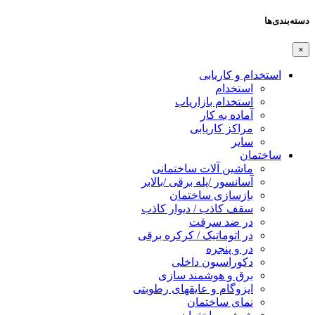
دسته‌بندی‌ها
×
استخدام و کاریابی
استخدام
استخدام بازاریاب
آماده به کار
مراکز کاریابی
سایر
ساختمان
ماشین آلات ساختمانی
آسانسور /پله برقی /بالابر
بازسازی ساختمان
سقف کاذب / دیوار کاذب
در ضد سرقت
در اتوماتیک / کرکره برقی
در و پنجره
دکوراسیون داخلی
برق و هوشمند سازی
ایزوگام و عایقهای رطوبتی
نمای ساختمان