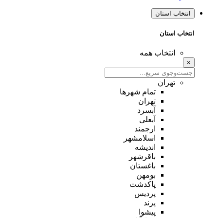
انتخاب استان
انتخاب استان
انتخاب همه
×
تهران
تمام شهر‌ها
تهران
آبسرد
آبعلی
ارجمند
اسلامشهر
اندیشه
باقرشهر
باغستان
بومهن
پاکدشت
پردیس
پرند
پیشوا