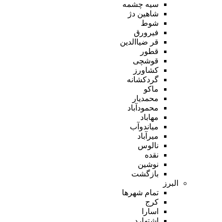
سیه چشمه
شاهین دژ
شوط
فیرورق
قر ضیاالدین
قطور
قوشچی
کشاورز
گردکشانه
ماکو
محمدیار
محمودآباد
مهاباد
میاندوآب
میرآباد
نالوس
نقده
نوشین
بازگشت
البرز
تمام شهر‌ها
کرج
اسارا
اشتهارد