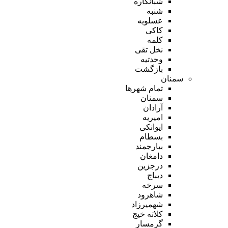
شبانکاره
شنبه
عسلویه
کاکی
کلمه
نخل تقی
وحدتیه
بازگشت
سمنان
تمام شهر‌ها
سمنان
آرادان
امیریه
ایوانکی
بسطام
بیارجمند
دامغان
درجزین
دیباج
سرخه
شاهرود
شهمیرزاد
کلاته خیج
گرمسار