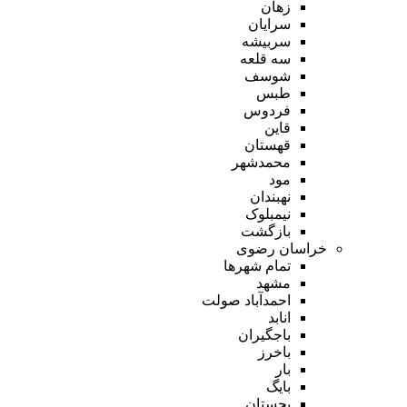
زهان
سرایان
سربیشه
سه قلعه
شوسف
طبس
فردوس
قاین
قهستان
محمدشهر
مود
نهبندان
نیمبلوک
بازگشت
خراسان رضوی
تمام شهر‌ها
مشهد
احمدآباد صولت
انابد
باجگیران
باخرز
بار
بایگ
بجستان