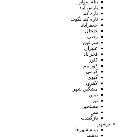
بیله سوار
پارس آباد
تازه کند
تازه کندانگوت
جعفرآباد
خلخال
رضی
سرعین
عنبران
فخرآباد
کلور
کوراییم
گرمی
گیوی
لاهرود
مشگین شهر
نمین
نیر
هشتجین
هیر
بازگشت
بوشهر
تمام شهر‌ها
بوشهر