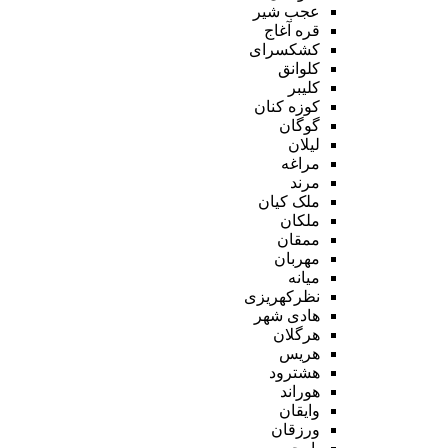
عجب شیر
قره آغاج
کشکسرای
کلوانق
کلیبر
کوزه کنان
گوگان
لیلان
مراغه
مرند
ملک کیان
ملکان
ممقان
مهربان
میانه
نظرکهریزی
هادی شهر
هرگلان
هریس
هشترود
هوراند
وایقان
ورزقان