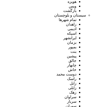
هویزه
ویس
بازگشت
سیستان و بلوچستان
تمام شهر‌ها
زاهدان
ادیمی
اسپکه
ایرانشهر
بزمان
بمپور
بنت
پیشین
جالق
چابهار
خاش
دوست محمد
راسک
زابل
زابلی
زهک
سراوان
سرباز
سوران