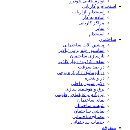
لوازم جانبی خودرو
استخدام و کاریابی
استخدام بازاریاب
آماده به کار
مراکز کاریابی
سایر
استخدام
ساختمان
ماشین آلات ساختمانی
آسانسور /پله برقی /بالابر
بازسازی ساختمان
سقف کاذب / دیوار کاذب
در ضد سرقت
در اتوماتیک / کرکره برقی
در و پنجره
دکوراسیون داخلی
برق و هوشمند سازی
ایزوگام و عایقهای رطوبتی
نمای ساختمان
شیشه ساختمان
نقاشی ساختمان
مصالح ساختمانی
خدمات ساختمانی
متفرقه