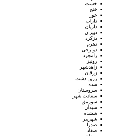
خشت
خنج
خور
داراب
داریان
دبیران
دژکرد
دهرم
دوبرجی
رامجرد
رونیز
زاهدشهر
زرقان
زرین دشت
سده
سروستان
سعادت شهر
سورمق
سیدان
ششده
شهرپیر
صدرا
صغاد