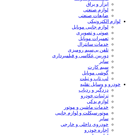
ابزار و یراق
لوازم صنعتی
ضایعات صنعتی
لوازم الکترونیکی
لوازم جانبی موبایل
صوتی و تصویری
تعمیرات موبایل
خدمات سانترال
تلفن بی‌سیم رومیزی
دوربین عکاسی و فیلمبرداری
سایر
سیم کارت
گوشی موبایل
لپ تاپ و تبلت
خودرو و وسایل نقلیه
دزدگیر و ردیاب
تزئینات خودرو
لوازم یدکی
خدمات ماشین و موتور
موتورسیکلت و لوازم جانبی
سایر
خودروی داخلی و خارجی
اجاره خودرو