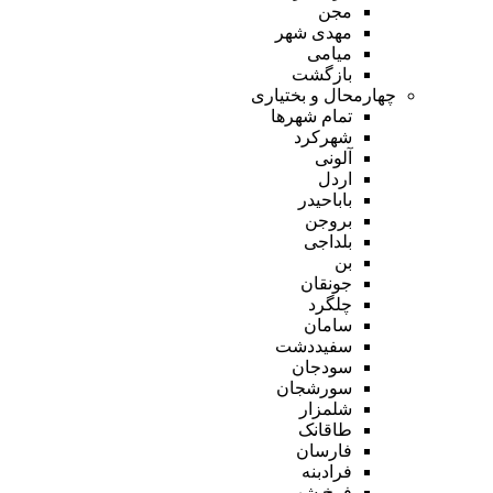
مجن
مهدی شهر
میامی
بازگشت
چهارمحال و بختیاری
تمام شهر‌ها
شهرکرد
آلونی
اردل
باباحیدر
بروجن
بلداجی
بن
جونقان
چلگرد
سامان
سفیددشت
سودجان
سورشجان
شلمزار
طاقانک
فارسان
فرادبنه
فرخ شهر