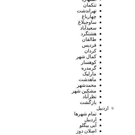
تنکمان
تهراندشت
چهارباغ
ساوجبلاغ
سعیدآباد
هشتگرد
طالقان
فردیس
کردان
کمال شهر
کوهسار
گرمدره
مارلیک
ماهدشت
محمدشهر
مشکین شهر
نظرآباد
بازگشت
اردبیل
تمام شهر‌ها
اردبیل
آبی بیگلو
اصلان دوز