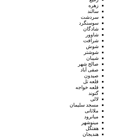
زهره
سالند
سردشت
سوسنگرد
شادگان
شاوور
شرافت
شوش
شوشتر
شیبان
صالح شهر
صفی آباد
صیدون
قلعه تل
قلعه خواجه
گتوند
لالی
مسجد سلیمان
ملاثانی
میانرود
مینوشهر
هفتگل
هندیجان