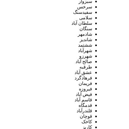
سبزوار
سرخس
سفیدسنگ
سلامی
سلطان آباد
سنگان
شادمهر
شاندیز
ششتمد
شهرآباد
شهرزو
صالح آباد
طرقبه
عشق آباد
فرهادگرد
فریمان
فیروزه
فیض آباد
قاسم آباد
قدمگاه
قلندرآباد
قوچان
کاخک
کاریز