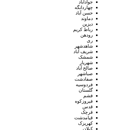
جوادآباد
چهاردانگه
حسن آباد
دماوند
دیزین
رباط کریم
رودهن
ری
شاهدشهر
شریف آباد
شمشک
شهریار
صالح آباد
صباشهر
صفادشت
فردوسیه
گلستان
فشم
فیروزکوه
قدس
قرچک
قیامدشت
کهریزک
کیلان