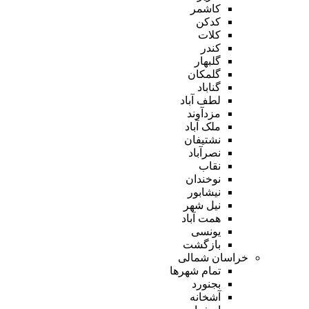
کاشمر
کدکن
کلات
کندر
گلبهار
گلمکان
گناباد
لطف آباد
مزدآوند
ملک آباد
نشتیفان
نصرآباد
نقاب
نوخندان
نیشابور
نیل شهر
همت آباد
یونسی
بازگشت
خراسان شمالی
تمام شهر‌ها
بجنورد
آشخانه