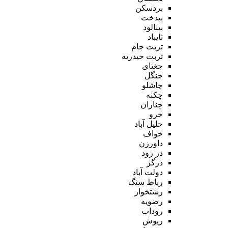
بردسکن
بیدخت
بینالود
تایباد
تربت جام
تربت حیدریه
جغتای
جنگل
چاشلو
چکنه
چناران
خرو
خلیل آباد
خواف
داورزن
در رود
درگز
دولت آباد
رباط سنگ
رشتخوار
رضویه
روداب
ریوش