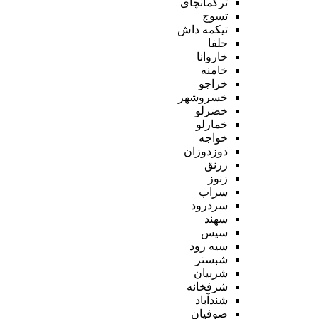
ترکمانچای
تسوج
تیکمه داش
جلفا
خاروانا
خامنه
خراجو
خسروشهر
خضرلو
خمارلو
خواجه
دوزدوزان
زرنق
زنوز
سراب
سردرود
سهند
سیس
سیه رود
شبستر
شربیان
شرفخانه
شندآباد
صوفیان