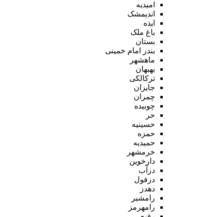
امیدیه
اندیمشک
ایذه
باغ ملک
بستان
بندر امام خمینی
ماهشهر
بهبهان
ترکالکی
جایزان
چمران
چوبیده
حر
حسینیه
حمزه
حمیدیه
خرمشهر
دارخوین
دزآب
دزفول
دهدز
رامشیر
رامهرمز
رفیع