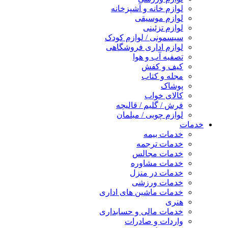
لوازم خانه و آشپزخانه
لوازم موسیقی
لوازم تزئینی
سیسمونی / لوازم کودک
لوازم اداری فروشگاهی
تصفیه آب و هوا
کیف و کفش
مجله و کتاب
پوشاک
کالای خواب
فرش / گلیم / قالیچه
لوازم چوبی / مبلمان
خدمات
خدمات بیمه
خدمات ترجمه
خدمات مجالس
خدمات مشاوره
خدمات در منزل
خدمات ورزشی
خدمات ماشین های اداری
هنری
خدمات مالی و حسابداری
واردات و صادرات