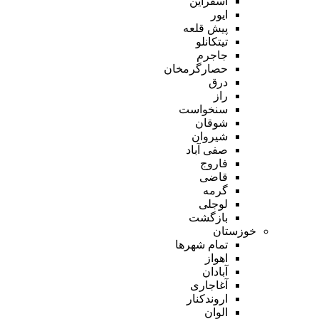
اسفراین
ایور
پیش قلعه
تیتکانلو
جاجرم
حصارگرمخان
درق
راز
سنخواست
شوقان
شیروان
صفی آباد
فاروج
قاضی
گرمه
لوجلی
بازگشت
خوزستان
تمام شهر‌ها
اهواز
آبادان
آغاجاری
اروندکنار
الوان