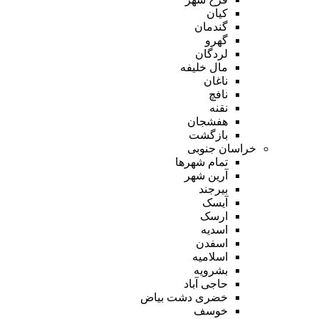
کیان
گندمان
گهرو
لردگان
مال خلیفه
ناغان
نافچ
نقنه
هفشجان
بازگشت
خراسان جنوبی
تمام شهر‌ها
آرین شهر
بیرجند
آیسک
ارسک
اسدیه
اسفدن
اسلامیه
بشرویه
حاجی آباد
خضری دشت بیاض
خوسف