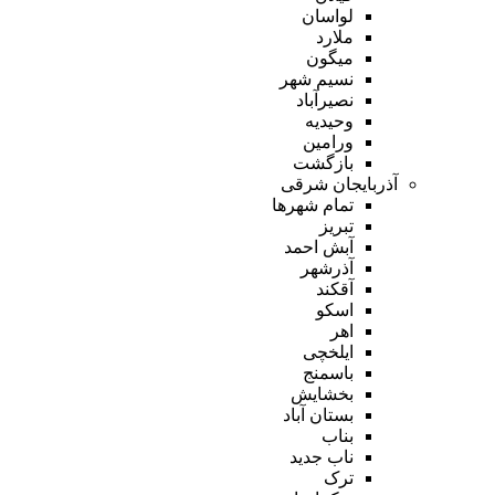
لواسان
ملارد
میگون
نسیم شهر
نصیرآباد
وحیدیه
ورامین
بازگشت
آذربایجان شرقی
تمام شهر‌ها
تبریز
آبش احمد
آذرشهر
آقکند
اسکو
اهر
ایلخچی
باسمنج
بخشایش
بستان آباد
بناب
ناب جدید
ترک