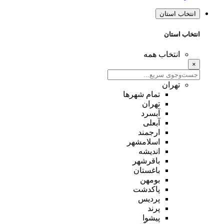
انتخاب استان
انتخاب استان
انتخاب همه
×
تهران
تمام شهر‌ها
تهران
آبسرد
آبعلی
ارجمند
اسلامشهر
اندیشه
باقرشهر
باغستان
بومهن
پاکدشت
پردیس
پرند
پیشوا