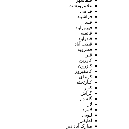
صفاشهر
علامرودشت
فدامی
فراشبند
فسا
فیروزآباد
قائمیه
قادرآباد
قطب آباد
قطرویه
قیر
کارزین
کازرون
کامفیروز
کره ای
کنارتخته
کوار
گراش
گله دار
لار
لامرد
لپویی
لطیفی
مبارک آباد دیز