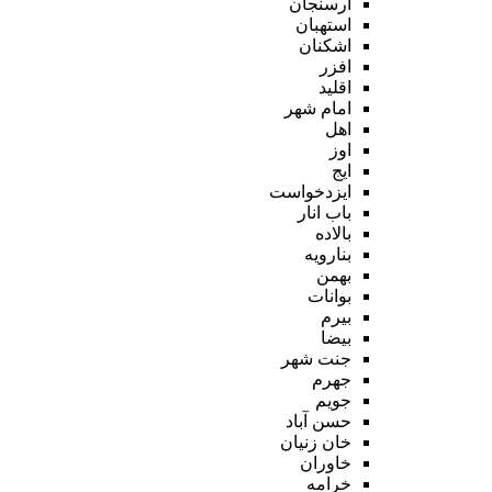
ارسنجان
استهبان
اشکنان
افزر
اقلید
امام شهر
اهل
اوز
ایج
ایزدخواست
باب انار
بالاده
بنارویه
بهمن
بوانات
بیرم
بیضا
جنت شهر
جهرم
جویم
حسن آباد
خان زنیان
خاوران
خرامه