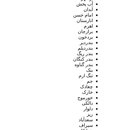
آب پخش
آبدان
امام حسن
انارستان
اهرم
برازجان
بردخون
بندردیر
بندردیلم
بندر ریگ
بندر کنگان
بندر گناوه
بنک
تنگ ارم
جم
چغادک
خارک
خورموج
دالکی
دلوار
ریز
سعدآباد
سیراف