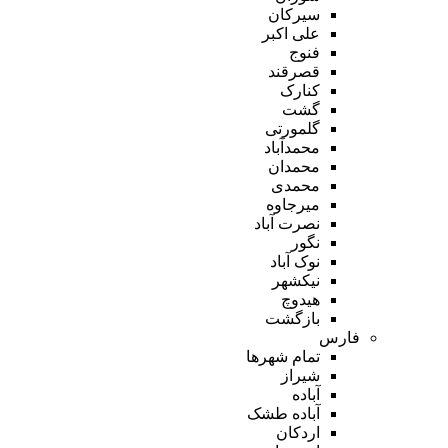
سیرکان
علی اکبر
فنوج
قصرقند
کنارک
گشت
گلمورتی
محمدآباد
محمدان
محمدی
میرجاوه
نصرت آباد
نگور
نوک آباد
نیکشهر
هیدوچ
بازگشت
فارس
تمام شهر‌ها
شیراز
آباده
آباده طشک
اردکان