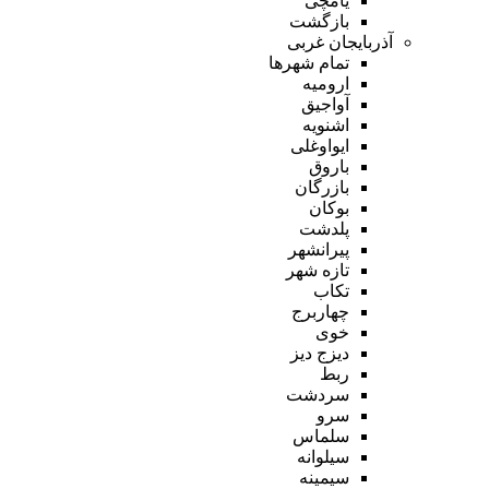
یامچی
بازگشت
آذربایجان غربی
تمام شهر‌ها
ارومیه
آواجیق
اشنویه
ایواوغلی
باروق
بازرگان
بوکان
پلدشت
پیرانشهر
تازه شهر
تکاب
چهاربرج
خوی
دیزج دیز
ربط
سردشت
سرو
سلماس
سیلوانه
سیمینه