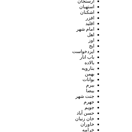
ارسنجان
استهبان
اشکنان
افزر
اقلید
امام شهر
اهل
اوز
ایج
ایزدخواست
باب انار
بالاده
بنارویه
بهمن
بوانات
بیرم
بیضا
جنت شهر
جهرم
جویم
حسن آباد
خان زنیان
خاوران
خرامه