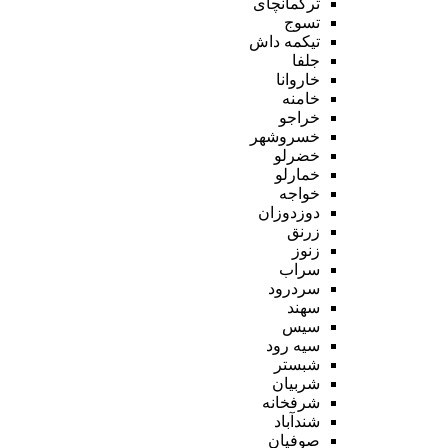
ترکمانچای
تسوج
تیکمه داش
جلفا
خاروانا
خامنه
خراجو
خسروشهر
خضرلو
خمارلو
خواجه
دوزدوزان
زرنق
زنوز
سراب
سردرود
سهند
سیس
سیه رود
شبستر
شربیان
شرفخانه
شندآباد
صوفیان