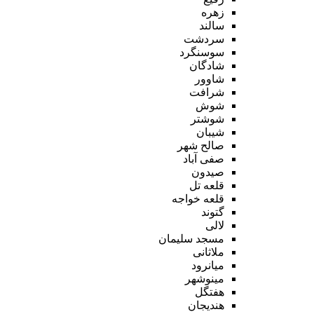
زهره
سالند
سردشت
سوسنگرد
شادگان
شاوور
شرافت
شوش
شوشتر
شیبان
صالح شهر
صفی آباد
صیدون
قلعه تل
قلعه خواجه
گتوند
لالی
مسجد سلیمان
ملاثانی
میانرود
مینوشهر
هفتگل
هندیجان