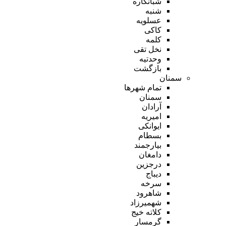
شبانکاره
شنبه
عسلویه
کاکی
کلمه
نخل تقی
وحدتیه
بازگشت
سمنان
تمام شهر‌ها
سمنان
آرادان
امیریه
ایوانکی
بسطام
بیارجمند
دامغان
درجزین
دیباج
سرخه
شاهرود
شهمیرزاد
کلاته خیج
گرمسار