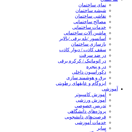
نمای ساختمان
شیشه ساختمان
نقاشی ساختمان
مصالح ساختمانی
خدمات ساختمانی
ماشین آلات ساختمانی
آسانسور /پله برقی /بالابر
بازسازی ساختمان
سقف کاذب / دیوار کاذب
در ضد سرقت
در اتوماتیک / کرکره برقی
در و پنجره
دکوراسیون داخلی
برق و هوشمند سازی
ایزوگام و عایقهای رطوبتی
آموزشی
آموزش کامپیوتر
آموزش ورزشی
تدریس خصوصی
پروژه‌های دانشگاهی
فرصت‌های دانشجویی
خدمات آموزشی
سایر