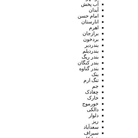
آب پخش
آبدان
امام حسن
انارستان
اهرم
برازجان
بردخون
بندردیر
بندردیلم
بندر ریگ
بندر کنگان
بندر گناوه
بنک
تنگ ارم
جم
چغادک
خارک
خورموج
دالکی
دلوار
ریز
سعدآباد
سیراف