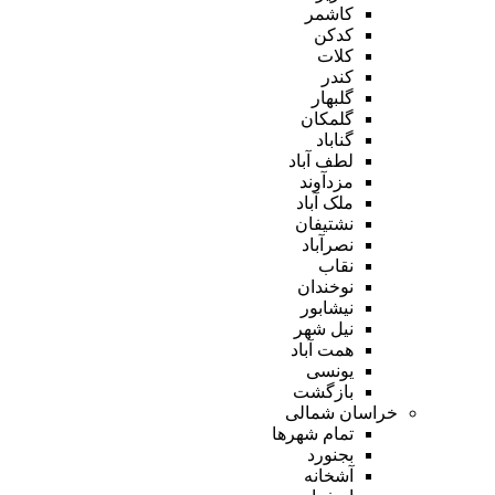
کاشمر
کدکن
کلات
کندر
گلبهار
گلمکان
گناباد
لطف آباد
مزدآوند
ملک آباد
نشتیفان
نصرآباد
نقاب
نوخندان
نیشابور
نیل شهر
همت آباد
یونسی
بازگشت
خراسان شمالی
تمام شهر‌ها
بجنورد
آشخانه