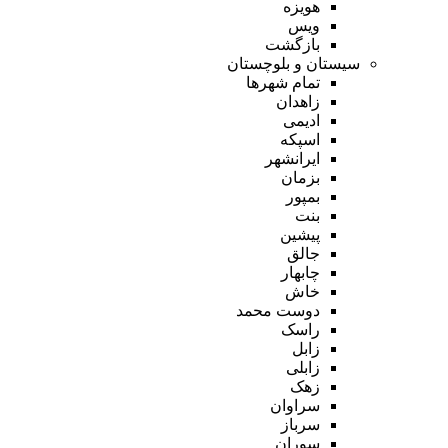
هویزه
ویس
بازگشت
سیستان و بلوچستان
تمام شهر‌ها
زاهدان
ادیمی
اسپکه
ایرانشهر
بزمان
بمپور
بنت
پیشین
جالق
چابهار
خاش
دوست محمد
راسک
زابل
زابلی
زهک
سراوان
سرباز
سوران