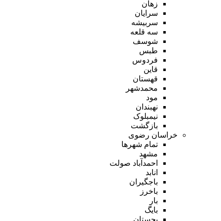
زهان
سرایان
سربیشه
سه قلعه
شوسف
طبس
فردوس
قاین
قهستان
محمدشهر
مود
نهبندان
نیمبلوک
بازگشت
خراسان رضوی
تمام شهر‌ها
مشهد
احمدآباد صولت
انابد
باجگیران
باخرز
بار
بایگ
بجستان