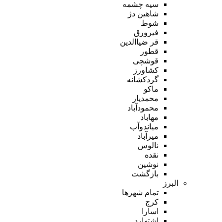
سیه چشمه
شاهین دژ
شوط
فیرورق
قر ضیاالدین
قطور
قوشچی
کشاورز
گردکشانه
ماکو
محمدیار
محمودآباد
مهاباد
میاندوآب
میرآباد
نالوس
نقده
نوشین
بازگشت
البرز
تمام شهر‌ها
کرج
اسارا
اشتهارد