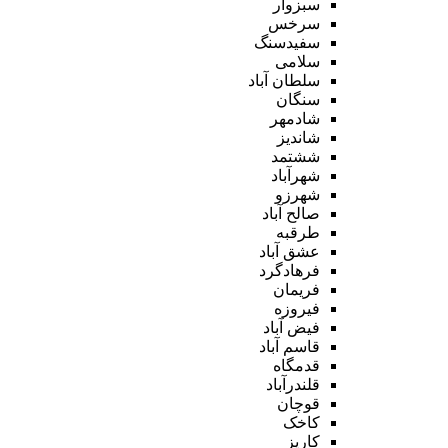
سبزوار
سرخس
سفیدسنگ
سلامی
سلطان آباد
سنگان
شادمهر
شاندیز
ششتمد
شهرآباد
شهرزو
صالح آباد
طرقبه
عشق آباد
فرهادگرد
فریمان
فیروزه
فیض آباد
قاسم آباد
قدمگاه
قلندرآباد
قوچان
کاخک
کاریز