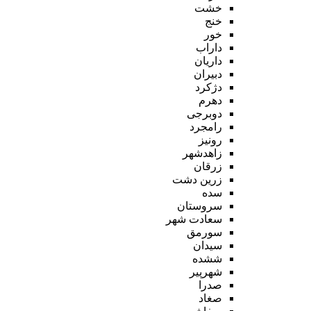
خشت
خنج
خور
داراب
داریان
دبیران
دژکرد
دهرم
دوبرجی
رامجرد
رونیز
زاهدشهر
زرقان
زرین دشت
سده
سروستان
سعادت شهر
سورمق
سیدان
ششده
شهرپیر
صدرا
صغاد