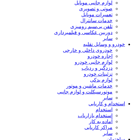
لوازم جانبی موبایل
صوتی و تصویری
تعمیرات موبایل
خدمات سانترال
تلفن بی‌سیم رومیزی
دوربین عکاسی و فیلمبرداری
سایر
خودرو و وسایل نقلیه
خودروی داخلی و خارجی
اجاره خودرو
لوازم جانبی خودرو
دزدگیر و ردیاب
تزئینات خودرو
لوازم یدکی
خدمات ماشین و موتور
موتورسیکلت و لوازم جانبی
سایر
استخدام و کاریابی
استخدام
استخدام بازاریاب
آماده به کار
مراکز کاریابی
سایر
ساختمان