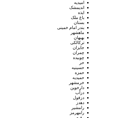
امیدیه
اندیمشک
ایذه
باغ ملک
بستان
بندر امام خمینی
ماهشهر
بهبهان
ترکالکی
جایزان
چمران
چوبیده
حر
حسینیه
حمزه
حمیدیه
خرمشهر
دارخوین
دزآب
دزفول
دهدز
رامشیر
رامهرمز
رفیع