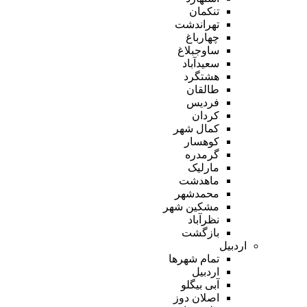
تنکمان
تهراندشت
چهارباغ
ساوجبلاغ
سعیدآباد
هشتگرد
طالقان
فردیس
کردان
کمال شهر
کوهسار
گرمدره
مارلیک
ماهدشت
محمدشهر
مشکین شهر
نظرآباد
بازگشت
اردبیل
تمام شهر‌ها
اردبیل
آبی بیگلو
اصلان دوز