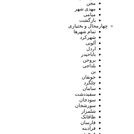
مجن
مهدی شهر
میامی
بازگشت
چهارمحال و بختیاری
تمام شهر‌ها
شهرکرد
آلونی
اردل
باباحیدر
بروجن
بلداجی
بن
جونقان
چلگرد
سامان
سفیددشت
سودجان
سورشجان
شلمزار
طاقانک
فارسان
فرادبنه
فرخ شهر