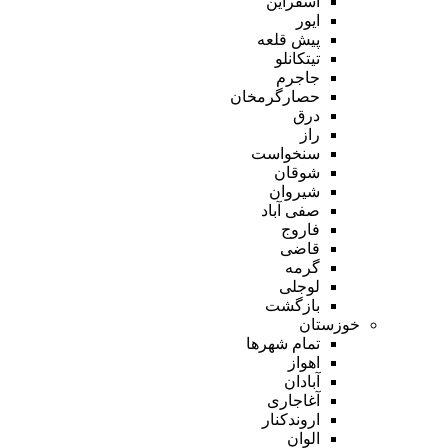
اسفراین
ایور
پیش قلعه
تیتکانلو
جاجرم
حصارگرمخان
درق
راز
سنخواست
شوقان
شیروان
صفی آباد
فاروج
قاضی
گرمه
لوجلی
بازگشت
خوزستان
تمام شهر‌ها
اهواز
آبادان
آغاجاری
اروندکنار
الوان