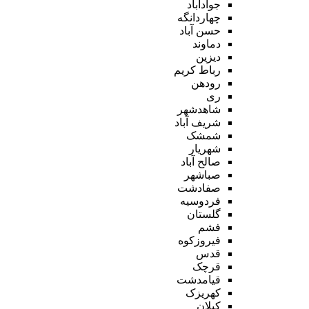
جوادآباد
چهاردانگه
حسن آباد
دماوند
دیزین
رباط کریم
رودهن
ری
شاهدشهر
شریف آباد
شمشک
شهریار
صالح آباد
صباشهر
صفادشت
فردوسیه
گلستان
فشم
فیروزکوه
قدس
قرچک
قیامدشت
کهریزک
کیلان