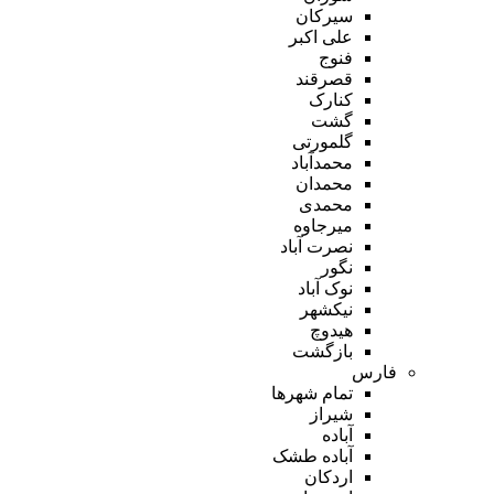
سیرکان
علی اکبر
فنوج
قصرقند
کنارک
گشت
گلمورتی
محمدآباد
محمدان
محمدی
میرجاوه
نصرت آباد
نگور
نوک آباد
نیکشهر
هیدوچ
بازگشت
فارس
تمام شهر‌ها
شیراز
آباده
آباده طشک
اردکان