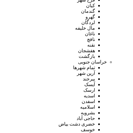
کیان
گندمان
گهرو
لردگان
مال خلیفه
ناغان
نافچ
نقنه
هفشجان
بازگشت
خراسان جنوبی
تمام شهر‌ها
آرین شهر
بیرجند
آیسک
ارسک
اسدیه
اسفدن
اسلامیه
بشرویه
حاجی آباد
خضری دشت بیاض
خوسف