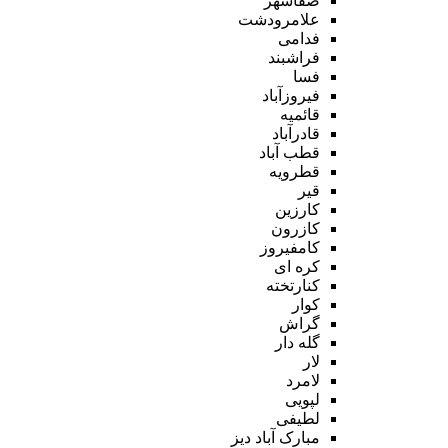
صفاشهر
علامرودشت
فدامی
فراشبند
فسا
فیروزآباد
قائمیه
قادرآباد
قطب آباد
قطرویه
قیر
کارزین
کازرون
کامفیروز
کره ای
کنارتخته
کوار
گراش
گله دار
لار
لامرد
لپویی
لطیفی
مبارک آباد دیز