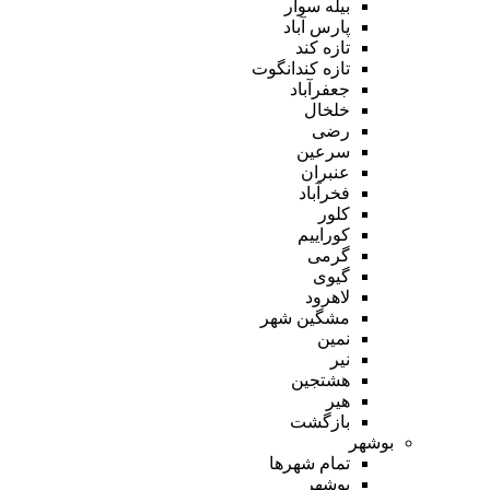
بیله سوار
پارس آباد
تازه کند
تازه کندانگوت
جعفرآباد
خلخال
رضی
سرعین
عنبران
فخرآباد
کلور
کوراییم
گرمی
گیوی
لاهرود
مشگین شهر
نمین
نیر
هشتجین
هیر
بازگشت
بوشهر
تمام شهر‌ها
بوشهر