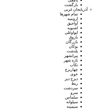
یامچی
بازگشت
آذربایجان غربی
تمام شهر‌ها
ارومیه
آواجیق
اشنویه
ایواوغلی
باروق
بازرگان
بوکان
پلدشت
پیرانشهر
تازه شهر
تکاب
چهاربرج
خوی
دیزج دیز
ربط
سردشت
سرو
سلماس
سیلوانه
سیمینه