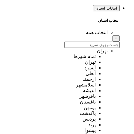
انتخاب استان
انتخاب استان
انتخاب همه
×
تهران
تمام شهر‌ها
تهران
آبسرد
آبعلی
ارجمند
اسلامشهر
اندیشه
باقرشهر
باغستان
بومهن
پاکدشت
پردیس
پرند
پیشوا