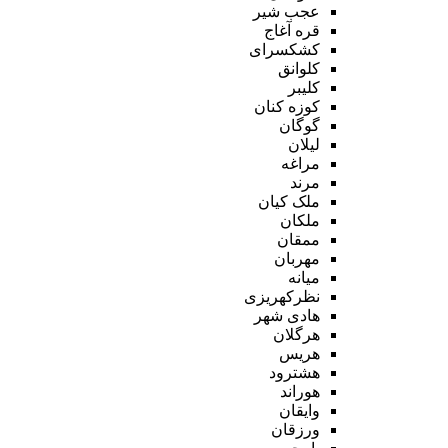
عجب شیر
قره آغاج
کشکسرای
کلوانق
کلیبر
کوزه کنان
گوگان
لیلان
مراغه
مرند
ملک کیان
ملکان
ممقان
مهربان
میانه
نظرکهریزی
هادی شهر
هرگلان
هریس
هشترود
هوراند
وایقان
ورزقان