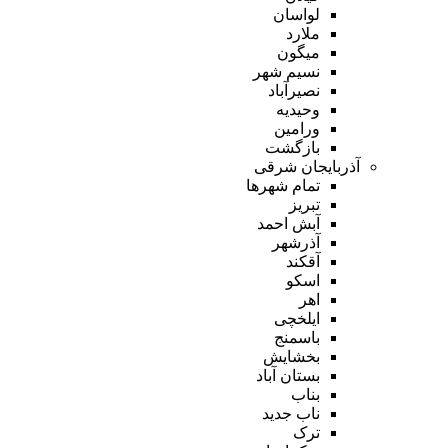
لواسان
ملارد
میگون
نسیم شهر
نصیرآباد
وحیدیه
ورامین
بازگشت
آذربایجان شرقی
تمام شهر‌ها
تبریز
آبش احمد
آذرشهر
آقکند
اسکو
اهر
ایلخچی
باسمنج
بخشایش
بستان آباد
بناب
ناب جدید
ترک