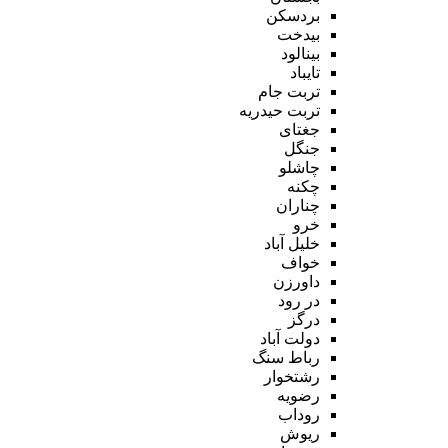
بردسکن
بیدخت
بینالود
تایباد
تربت جام
تربت حیدریه
جغتای
جنگل
چاشلو
چکنه
چناران
خرو
خلیل آباد
خواف
داورزن
در رود
درگز
دولت آباد
رباط سنگ
رشتخوار
رضویه
روداب
ریوش