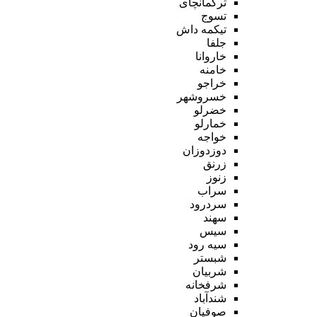
ترکمانچای
تسوج
تیکمه داش
جلفا
خاروانا
خامنه
خراجو
خسروشهر
خضرلو
خمارلو
خواجه
دوزدوزان
زرنق
زنوز
سراب
سردرود
سهند
سیس
سیه رود
شبستر
شربیان
شرفخانه
شندآباد
صوفیان