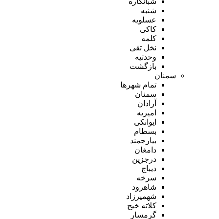
شبانکاره
شنبه
عسلویه
کاکی
کلمه
نخل تقی
وحدتیه
بازگشت
سمنان
تمام شهر‌ها
سمنان
آرادان
امیریه
ایوانکی
بسطام
بیارجمند
دامغان
درجزین
دیباج
سرخه
شاهرود
شهمیرزاد
کلاته خیج
گرمسار