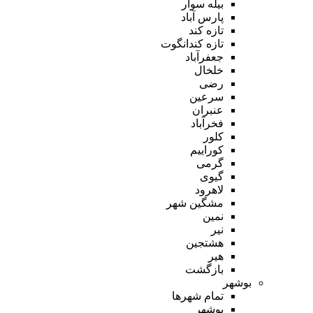
بیله سوار
پارس آباد
تازه کند
تازه کندانگوت
جعفرآباد
خلخال
رضی
سرعین
عنبران
فخرآباد
کلور
کوراییم
گرمی
گیوی
لاهرود
مشگین شهر
نمین
نیر
هشتجین
هیر
بازگشت
بوشهر
تمام شهر‌ها
بوشهر