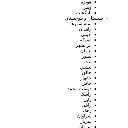
هویزه
ویس
بازگشت
سیستان و بلوچستان
تمام شهر‌ها
زاهدان
ادیمی
اسپکه
ایرانشهر
بزمان
بمپور
بنت
پیشین
جالق
چابهار
خاش
دوست محمد
راسک
زابل
زابلی
زهک
سراوان
سرباز
سوران