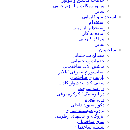
خدمات ماشین و موتور
موتورسیکلت و لوازم جانبی
سایر
استخدام و کاریابی
استخدام
استخدام بازاریاب
آماده به کار
مراکز کاریابی
سایر
ساختمان
مصالح ساختمانی
خدمات ساختمانی
ماشین آلات ساختمانی
آسانسور /پله برقی /بالابر
بازسازی ساختمان
سقف کاذب / دیوار کاذب
در ضد سرقت
در اتوماتیک / کرکره برقی
در و پنجره
دکوراسیون داخلی
برق و هوشمند سازی
ایزوگام و عایقهای رطوبتی
نمای ساختمان
شیشه ساختمان