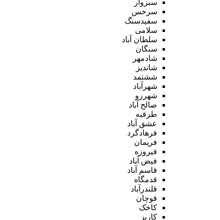
سبزوار
سرخس
سفیدسنگ
سلامی
سلطان آباد
سنگان
شادمهر
شاندیز
ششتمد
شهرآباد
شهرزو
صالح آباد
طرقبه
عشق آباد
فرهادگرد
فریمان
فیروزه
فیض آباد
قاسم آباد
قدمگاه
قلندرآباد
قوچان
کاخک
کاریز