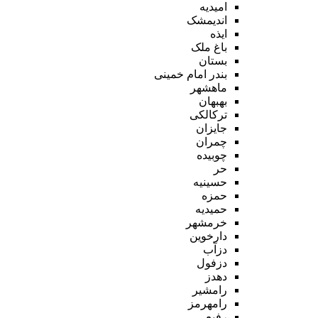
امیدیه
اندیمشک
ایذه
باغ ملک
بستان
بندر امام خمینی
ماهشهر
بهبهان
ترکالکی
جایزان
چمران
چوبیده
حر
حسینیه
حمزه
حمیدیه
خرمشهر
دارخوین
دزآب
دزفول
دهدز
رامشیر
رامهرمز
رفیع