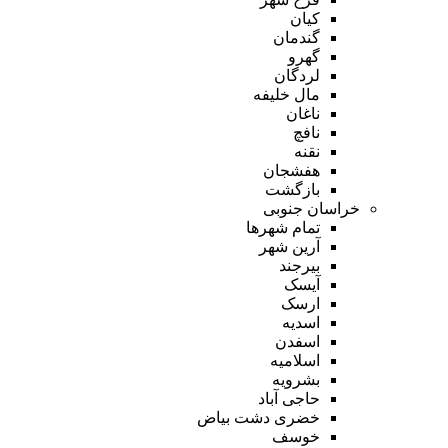
کیان
گندمان
گهرو
لردگان
مال خلیفه
ناغان
نافچ
نقنه
هفشجان
بازگشت
خراسان جنوبی
تمام شهر‌ها
آرین شهر
بیرجند
آیسک
ارسک
اسدیه
اسفدن
اسلامیه
بشرویه
حاجی آباد
خضری دشت بیاض
خوسف