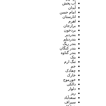
آب پخش
آبدان
امام حسن
انارستان
اهرم
برازجان
بردخون
بندردیر
بندردیلم
بندر ریگ
بندر کنگان
بندر گناوه
بنک
تنگ ارم
جم
چغادک
خارک
خورموج
دالکی
دلوار
ریز
سعدآباد
سیراف