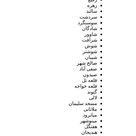
زهره
سالند
سردشت
سوسنگرد
شادگان
شاوور
شرافت
شوش
شوشتر
شیبان
صالح شهر
صفی آباد
صیدون
قلعه تل
قلعه خواجه
گتوند
لالی
مسجد سلیمان
ملاثانی
میانرود
مینوشهر
هفتگل
هندیجان