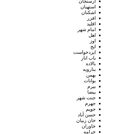
ارسنجان
استهبان
اشکنان
افزر
اقلید
امام شهر
اهل
اوز
ایج
ایزدخواست
باب انار
بالاده
بنارویه
بهمن
بوانات
بیرم
بیضا
جنت شهر
جهرم
جویم
حسن آباد
خان زنیان
خاوران
خرامه