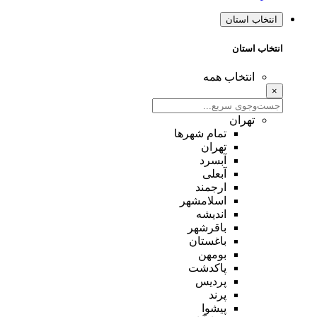
انتخاب استان
انتخاب استان
انتخاب همه
×
تهران
تمام شهر‌ها
تهران
آبسرد
آبعلی
ارجمند
اسلامشهر
اندیشه
باقرشهر
باغستان
بومهن
پاکدشت
پردیس
پرند
پیشوا