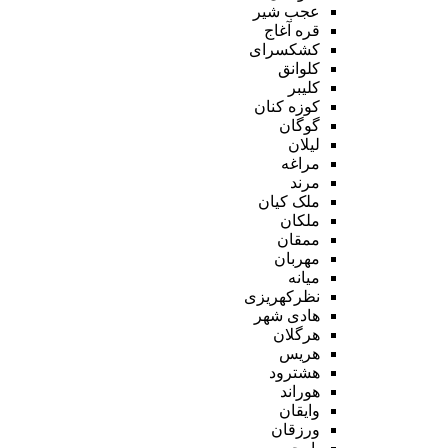
عجب شیر
قره آغاج
کشکسرای
کلوانق
کلیبر
کوزه کنان
گوگان
لیلان
مراغه
مرند
ملک کیان
ملکان
ممقان
مهربان
میانه
نظرکهریزی
هادی شهر
هرگلان
هریس
هشترود
هوراند
وایقان
ورزقان