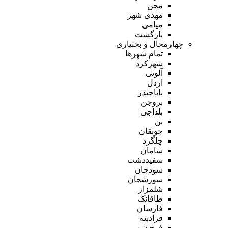
مجن
مهدی شهر
میامی
بازگشت
چهارمحال و بختیاری
تمام شهر‌ها
شهرکرد
آلونی
اردل
باباحیدر
بروجن
بلداجی
بن
جونقان
چلگرد
سامان
سفیددشت
سودجان
سورشجان
شلمزار
طاقانک
فارسان
فرادبنه
فرخ شهر