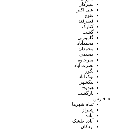
سیرکان
علی اکبر
فنوج
قصرقند
کنارک
گشت
گلمورتی
محمدآباد
محمدان
محمدی
میرجاوه
نصرت آباد
نگور
نوک آباد
نیکشهر
هیدوچ
بازگشت
فارس
تمام شهر‌ها
شیراز
آباده
آباده طشک
اردکان