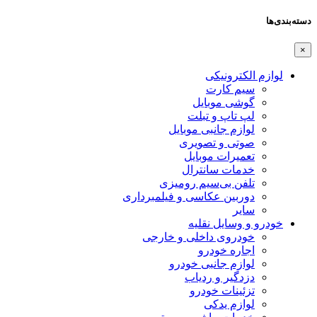
دسته‌بندی‌ها
×
لوازم الکترونیکی
سیم کارت
گوشی موبایل
لپ تاپ و تبلت
لوازم جانبی موبایل
صوتی و تصویری
تعمیرات موبایل
خدمات سانترال
تلفن بی‌سیم رومیزی
دوربین عکاسی و فیلمبرداری
سایر
خودرو و وسایل نقلیه
خودروی داخلی و خارجی
اجاره خودرو
لوازم جانبی خودرو
دزدگیر و ردیاب
تزئینات خودرو
لوازم یدکی