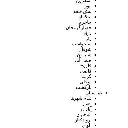
اسفراین
ایور
پیش قلعه
تیتکانلو
جاجرم
حصارگرمخان
درق
راز
سنخواست
شوقان
شیروان
صفی آباد
فاروج
قاضی
گرمه
لوجلی
بازگشت
خوزستان
تمام شهر‌ها
اهواز
آبادان
آغاجاری
اروندکنار
الوان