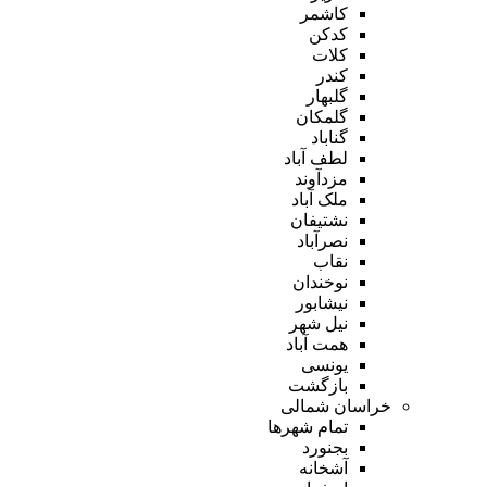
کاشمر
کدکن
کلات
کندر
گلبهار
گلمکان
گناباد
لطف آباد
مزدآوند
ملک آباد
نشتیفان
نصرآباد
نقاب
نوخندان
نیشابور
نیل شهر
همت آباد
یونسی
بازگشت
خراسان شمالی
تمام شهر‌ها
بجنورد
آشخانه