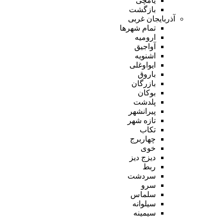
یامچی
بازگشت
آذربایجان غربی
تمام شهر‌ها
ارومیه
آواجیق
اشنویه
ایواوغلی
باروق
بازرگان
بوکان
پلدشت
پیرانشهر
تازه شهر
تکاب
چهاربرج
خوی
دیزج دیز
ربط
سردشت
سرو
سلماس
سیلوانه
سیمینه