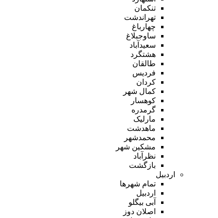
تنکمان
تهراندشت
چهارباغ
ساوجبلاغ
سعیدآباد
هشتگرد
طالقان
فردیس
کردان
کمال شهر
کوهسار
گرمدره
مارلیک
ماهدشت
محمدشهر
مشکین شهر
نظرآباد
بازگشت
اردبیل
تمام شهر‌ها
اردبیل
آبی بیگلو
اصلان دوز