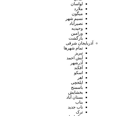
لواسان
ملارد
میگون
نسیم شهر
نصیرآباد
وحیدیه
ورامین
بازگشت
آذربایجان شرقی
تمام شهر‌ها
تبریز
آبش احمد
آذرشهر
آقکند
اسکو
اهر
ایلخچی
باسمنج
بخشایش
بستان آباد
بناب
ناب جدید
ترک