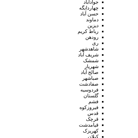
جوادآباد
چهاردانگه
حسن آباد
دماوند
دیزین
رباط کریم
رودهن
ری
شاهدشهر
شریف آباد
شمشک
شهریار
صالح آباد
صباشهر
صفادشت
فردوسیه
گلستان
فشم
فیروزکوه
قدس
قرچک
قیامدشت
کهریزک
کیلان