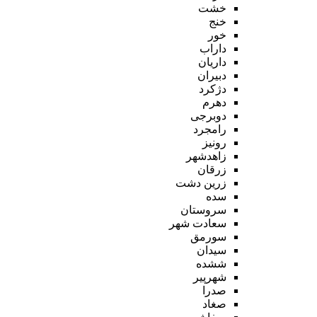
خشت
خنج
خور
داراب
داریان
دبیران
دژکرد
دهرم
دوبرجی
رامجرد
رونیز
زاهدشهر
زرقان
زرین دشت
سده
سروستان
سعادت شهر
سورمق
سیدان
ششده
شهرپیر
صدرا
صغاد