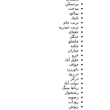
بردسکن
بیدخت
بینالود
تایباد
تربت جام
تربت حیدریه
جغتای
جنگل
چاشلو
چکنه
چناران
خرو
خلیل آباد
خواف
داورزن
در رود
درگز
دولت آباد
رباط سنگ
رشتخوار
رضویه
روداب
ریوش