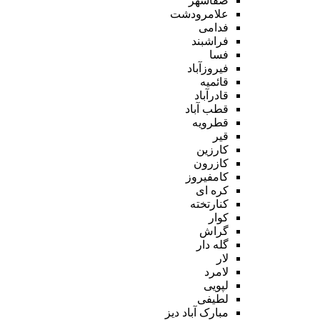
صفاشهر
علامرودشت
فدامی
فراشبند
فسا
فیروزآباد
قائمیه
قادرآباد
قطب آباد
قطرویه
قیر
کارزین
کازرون
کامفیروز
کره ای
کنارتخته
کوار
گراش
گله دار
لار
لامرد
لپویی
لطیفی
مبارک آباد دیز