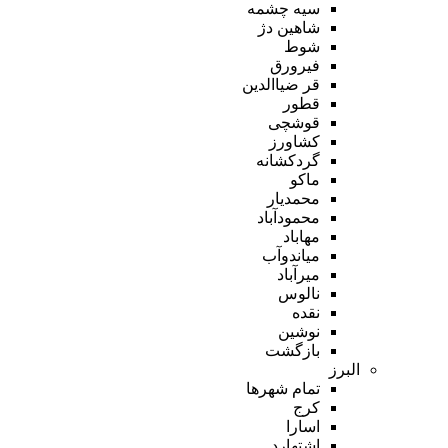
سیه چشمه
شاهین دژ
شوط
فیرورق
قر ضیاالدین
قطور
قوشچی
کشاورز
گردکشانه
ماکو
محمدیار
محمودآباد
مهاباد
میاندوآب
میرآباد
نالوس
نقده
نوشین
بازگشت
البرز
تمام شهر‌ها
کرج
اسارا
اشتهارد