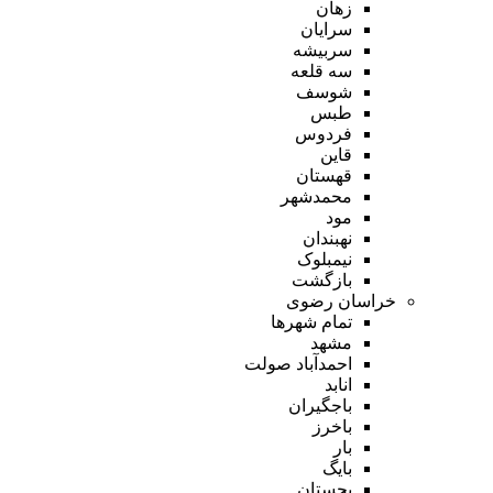
زهان
سرایان
سربیشه
سه قلعه
شوسف
طبس
فردوس
قاین
قهستان
محمدشهر
مود
نهبندان
نیمبلوک
بازگشت
خراسان رضوی
تمام شهر‌ها
مشهد
احمدآباد صولت
انابد
باجگیران
باخرز
بار
بایگ
بجستان