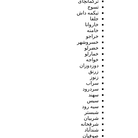
ترکمانچای
تسوج
تیکمه داش
جلفا
خاروانا
خامنه
خراجو
خسروشهر
خضرلو
خمارلو
خواجه
دوزدوزان
زرنق
زنوز
سراب
سردرود
سهند
سیس
سیه رود
شبستر
شربیان
شرفخانه
شندآباد
صوفیان