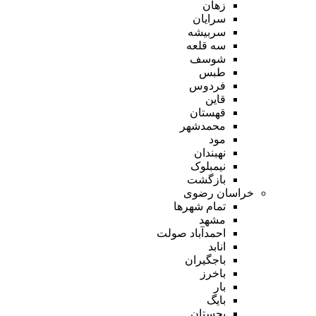
زهان
سرایان
سربیشه
سه قلعه
شوسف
طبس
فردوس
قاین
قهستان
محمدشهر
مود
نهبندان
نیمبلوک
بازگشت
خراسان رضوی
تمام شهر‌ها
مشهد
احمدآباد صولت
انابد
باجگیران
باخرز
بار
بایگ
بجستان