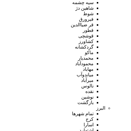
سیه چشمه
شاهین دژ
شوط
فیرورق
قر ضیاالدین
قطور
قوشچی
کشاورز
گردکشانه
ماکو
محمدیار
محمودآباد
مهاباد
میاندوآب
میرآباد
نالوس
نقده
نوشین
بازگشت
البرز
تمام شهر‌ها
کرج
اسارا
اشتهارد