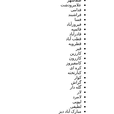
صفاشهر
علامرودشت
فدامی
فراشبند
فسا
فیروزآباد
قائمیه
قادرآباد
قطب آباد
قطرویه
قیر
کارزین
کازرون
کامفیروز
کره ای
کنارتخته
کوار
گراش
گله دار
لار
لامرد
لپویی
لطیفی
مبارک آباد دیز