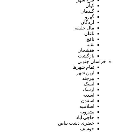
کیان
گندمان
گهرو
لردگان
مال خلیفه
ناغان
نافچ
نقنه
هفشجان
بازگشت
خراسان جنوبی
تمام شهر‌ها
آرین شهر
بیرجند
آیسک
ارسک
اسدیه
اسفدن
اسلامیه
بشرویه
حاجی آباد
خضری دشت بیاض
خوسف