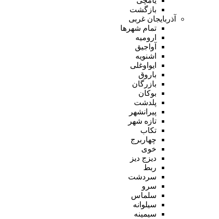
یامچی
بازگشت
آذربایجان غربی
تمام شهر‌ها
ارومیه
آواجیق
اشنویه
ایواوغلی
باروق
بازرگان
بوکان
پلدشت
پیرانشهر
تازه شهر
تکاب
چهاربرج
خوی
دیزج دیز
ربط
سردشت
سرو
سلماس
سیلوانه
سیمینه