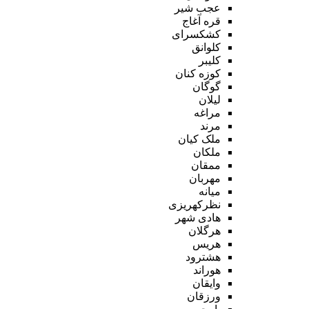
عجب شیر
قره آغاج
کشکسرای
کلوانق
کلیبر
کوزه کنان
گوگان
لیلان
مراغه
مرند
ملک کیان
ملکان
ممقان
مهربان
میانه
نظرکهریزی
هادی شهر
هرگلان
هریس
هشترود
هوراند
وایقان
ورزقان