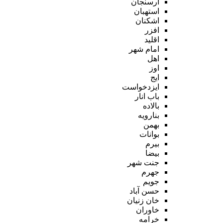
ارسنجان
استهبان
اشکنان
افزر
اقلید
امام شهر
اهل
اوز
ایج
ایزدخواست
باب انار
بالاده
بنارویه
بهمن
بوانات
بیرم
بیضا
جنت شهر
جهرم
جویم
حسن آباد
خان زنیان
خاوران
خرامه