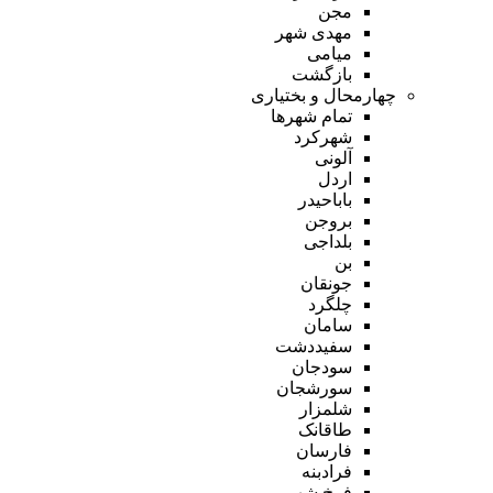
مجن
مهدی شهر
میامی
بازگشت
چهارمحال و بختیاری
تمام شهر‌ها
شهرکرد
آلونی
اردل
باباحیدر
بروجن
بلداجی
بن
جونقان
چلگرد
سامان
سفیددشت
سودجان
سورشجان
شلمزار
طاقانک
فارسان
فرادبنه
فرخ شهر