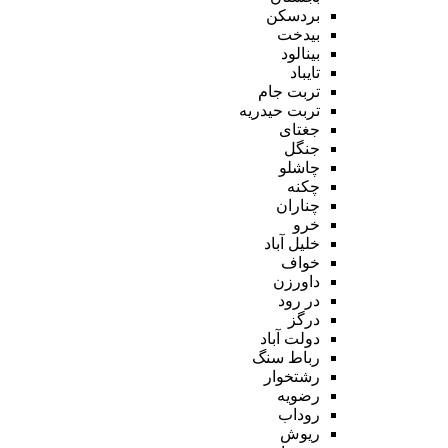
بردسکن
بیدخت
بینالود
تایباد
تربت جام
تربت حیدریه
جغتای
جنگل
چاشلو
چکنه
چناران
خرو
خلیل آباد
خواف
داورزن
در رود
درگز
دولت آباد
رباط سنگ
رشتخوار
رضویه
روداب
ریوش