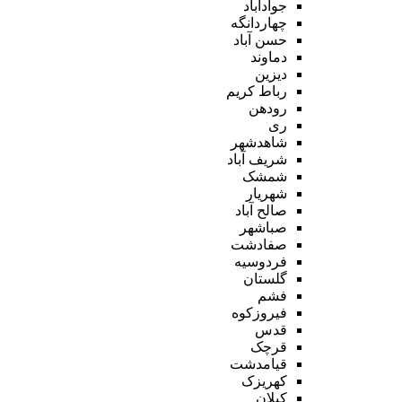
جوادآباد
چهاردانگه
حسن آباد
دماوند
دیزین
رباط کریم
رودهن
ری
شاهدشهر
شریف آباد
شمشک
شهریار
صالح آباد
صباشهر
صفادشت
فردوسیه
گلستان
فشم
فیروزکوه
قدس
قرچک
قیامدشت
کهریزک
کیلان