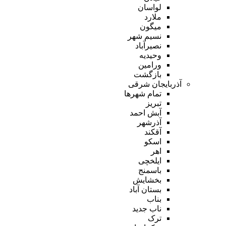
لواسان
ملارد
میگون
نسیم شهر
نصیرآباد
وحیدیه
ورامین
بازگشت
آذربایجان شرقی
تمام شهر‌ها
تبریز
آبش احمد
آذرشهر
آقکند
اسکو
اهر
ایلخچی
باسمنج
بخشایش
بستان آباد
بناب
ناب جدید
ترک