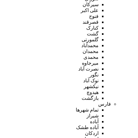
سیرکان
علی اکبر
فنوج
قصرقند
کنارک
گشت
گلمورتی
محمدآباد
محمدان
محمدی
میرجاوه
نصرت آباد
نگور
نوک آباد
نیکشهر
هیدوچ
بازگشت
فارس
تمام شهر‌ها
شیراز
آباده
آباده طشک
اردکان