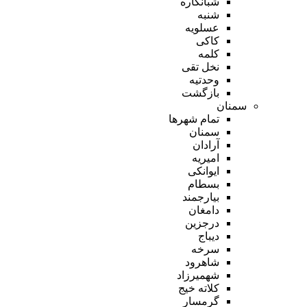
شبانکاره
شنبه
عسلویه
کاکی
کلمه
نخل تقی
وحدتیه
بازگشت
سمنان
تمام شهر‌ها
سمنان
آرادان
امیریه
ایوانکی
بسطام
بیارجمند
دامغان
درجزین
دیباج
سرخه
شاهرود
شهمیرزاد
کلاته خیج
گرمسار