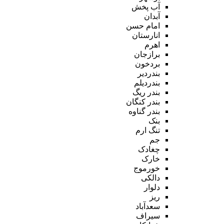
آب پخش
آبدان
امام حسن
انارستان
اهرم
برازجان
بردخون
بندردیر
بندردیلم
بندر ریگ
بندر کنگان
بندر گناوه
بنک
تنگ ارم
جم
چغادک
خارک
خورموج
دالکی
دلوار
ریز
سعدآباد
سیراف