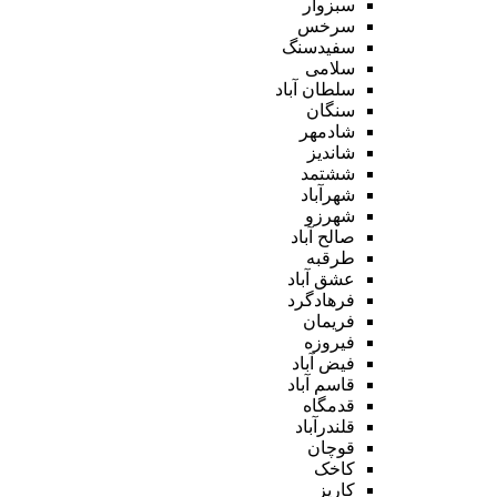
سبزوار
سرخس
سفیدسنگ
سلامی
سلطان آباد
سنگان
شادمهر
شاندیز
ششتمد
شهرآباد
شهرزو
صالح آباد
طرقبه
عشق آباد
فرهادگرد
فریمان
فیروزه
فیض آباد
قاسم آباد
قدمگاه
قلندرآباد
قوچان
کاخک
کاریز