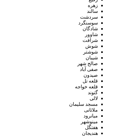
زهره
سالند
سردشت
سوسنگرد
شادگان
شاوور
شرافت
شوش
شوشتر
شیبان
صالح شهر
صفی آباد
صیدون
قلعه تل
قلعه خواجه
گتوند
لالی
مسجد سلیمان
ملاثانی
میانرود
مینوشهر
هفتگل
هندیجان