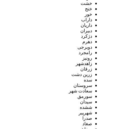
خشت
خنج
خور
داراب
داریان
دبیران
دژکرد
دهرم
دوبرجی
رامجرد
رونیز
زاهدشهر
زرقان
زرین دشت
سده
سروستان
سعادت شهر
سورمق
سیدان
ششده
شهرپیر
صدرا
صغاد