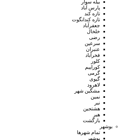
بیله سوار
پارس آباد
تازه کند
تازه کندانگوت
جعفرآباد
خلخال
رضی
سرعین
عنبران
فخرآباد
کلور
کوراییم
گرمی
گیوی
لاهرود
مشگین شهر
نمین
نیر
هشتجین
هیر
بازگشت
بوشهر
تمام شهر‌ها
بوشهر