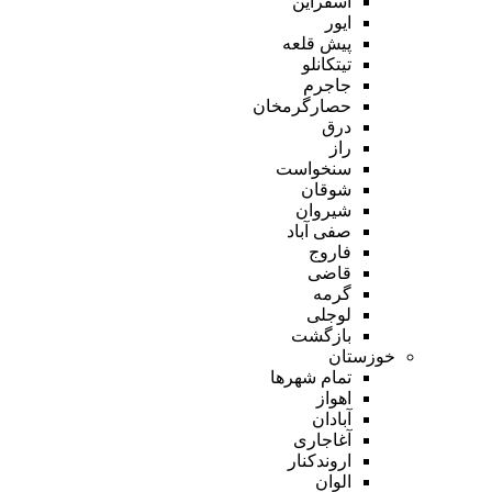
اسفراین
ایور
پیش قلعه
تیتکانلو
جاجرم
حصارگرمخان
درق
راز
سنخواست
شوقان
شیروان
صفی آباد
فاروج
قاضی
گرمه
لوجلی
بازگشت
خوزستان
تمام شهر‌ها
اهواز
آبادان
آغاجاری
اروندکنار
الوان