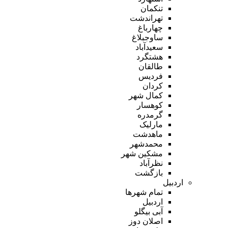
تنکمان
تهراندشت
چهارباغ
ساوجبلاغ
سعیدآباد
هشتگرد
طالقان
فردیس
کردان
کمال شهر
کوهسار
گرمدره
مارلیک
ماهدشت
محمدشهر
مشکین شهر
نظرآباد
بازگشت
اردبیل
تمام شهر‌ها
اردبیل
آبی بیگلو
اصلان دوز