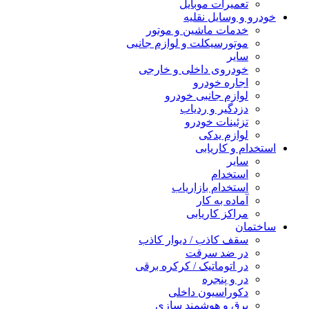
تعمیرات موبایل
خودرو و وسایل نقلیه
خدمات ماشین و موتور
موتورسیکلت و لوازم جانبی
سایر
خودروی داخلی و خارجی
اجاره خودرو
لوازم جانبی خودرو
دزدگیر و ردیاب
تزئینات خودرو
لوازم یدکی
استخدام و کاریابی
سایر
استخدام
استخدام بازاریاب
آماده به کار
مراکز کاریابی
ساختمان
سقف کاذب / دیوار کاذب
در ضد سرقت
در اتوماتیک / کرکره برقی
در و پنجره
دکوراسیون داخلی
برق و هوشمند سازی