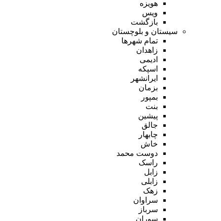
هویزه
ویس
بازگشت
سیستان و بلوچستان
تمام شهر‌ها
زاهدان
ادیمی
اسپکه
ایرانشهر
بزمان
بمپور
بنت
پیشین
جالق
چابهار
خاش
دوست محمد
راسک
زابل
زابلی
زهک
سراوان
سرباز
سوران