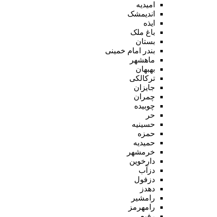
امیدیه
اندیمشک
ایذه
باغ ملک
بستان
بندر امام خمینی
ماهشهر
بهبهان
ترکالکی
جایزان
چمران
چوبیده
حر
حسینیه
حمزه
حمیدیه
خرمشهر
دارخوین
دزآب
دزفول
دهدز
رامشیر
رامهرمز
رفیع