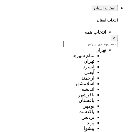
انتخاب استان
انتخاب استان
انتخاب همه
×
تهران
تمام شهر‌ها
تهران
آبسرد
آبعلی
ارجمند
اسلامشهر
اندیشه
باقرشهر
باغستان
بومهن
پاکدشت
پردیس
پرند
پیشوا