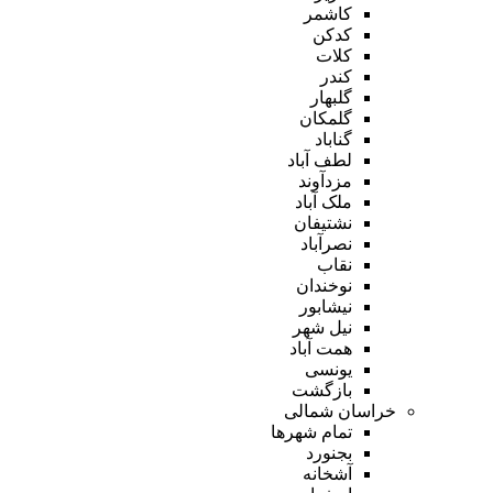
کاشمر
کدکن
کلات
کندر
گلبهار
گلمکان
گناباد
لطف آباد
مزدآوند
ملک آباد
نشتیفان
نصرآباد
نقاب
نوخندان
نیشابور
نیل شهر
همت آباد
یونسی
بازگشت
خراسان شمالی
تمام شهر‌ها
بجنورد
آشخانه