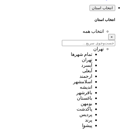
انتخاب استان
انتخاب استان
انتخاب همه
×
تهران
تمام شهر‌ها
تهران
آبسرد
آبعلی
ارجمند
اسلامشهر
اندیشه
باقرشهر
باغستان
بومهن
پاکدشت
پردیس
پرند
پیشوا