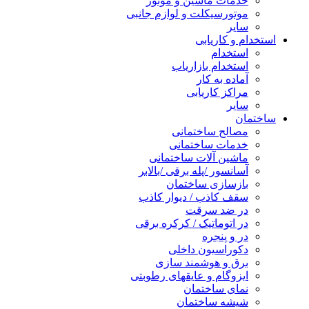
خدمات ماشین و موتور
موتورسیکلت و لوازم جانبی
سایر
استخدام و کاریابی
استخدام
استخدام بازاریاب
آماده به کار
مراکز کاریابی
سایر
ساختمان
مصالح ساختمانی
خدمات ساختمانی
ماشین آلات ساختمانی
آسانسور /پله برقی /بالابر
بازسازی ساختمان
سقف کاذب / دیوار کاذب
در ضد سرقت
در اتوماتیک / کرکره برقی
در و پنجره
دکوراسیون داخلی
برق و هوشمند سازی
ایزوگام و عایقهای رطوبتی
نمای ساختمان
شیشه ساختمان