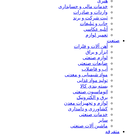
هنری
خدمات مالی و حسابداری
واردات و صادرات
ثبت شرکت و برند
چاپ و تبلیغات
آتلیه عکاسی
تعمیر لوازم
صنعت
آهن آلات و فلزات
ابزار و یراق
لوازم صنعتی
ضایعات صنعتی
آب و فاضلاب
مواد شیمیایی و معدنی
تولید مواد غذایی
بسته بندی کالا
اتوماسیون صنعتی
برق و الکترونیک
لوازم و تجهیزات معدن
کشاورزی و دامداری
خدمات صنعتی
سایر
ماشین آلات صنعتی
متفرقه