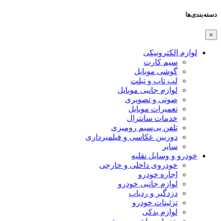
دسته‌بندی‌ها
×
لوازم الکترونیکی
سیم کارت
گوشی موبایل
لپ تاپ و تبلت
لوازم جانبی موبایل
صوتی و تصویری
تعمیرات موبایل
خدمات سانترال
تلفن بی‌سیم رومیزی
دوربین عکاسی و فیلمبرداری
سایر
خودرو و وسایل نقلیه
خودروی داخلی و خارجی
اجاره خودرو
لوازم جانبی خودرو
دزدگیر و ردیاب
تزئینات خودرو
لوازم یدکی