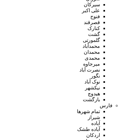
سیرکان
علی اکبر
فنوج
قصرقند
کنارک
گشت
گلمورتی
محمدآباد
محمدان
محمدی
میرجاوه
نصرت آباد
نگور
نوک آباد
نیکشهر
هیدوچ
بازگشت
فارس
تمام شهر‌ها
شیراز
آباده
آباده طشک
اردکان