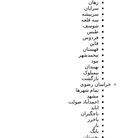
زهان
سرایان
سربیشه
سه قلعه
شوسف
طبس
فردوس
قاین
قهستان
محمدشهر
مود
نهبندان
نیمبلوک
بازگشت
خراسان رضوی
تمام شهر‌ها
مشهد
احمدآباد صولت
انابد
باجگیران
باخرز
بار
بایگ
بجستان