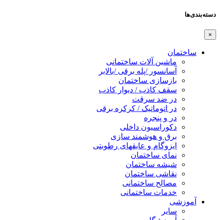
دسته‌بندی‌ها
×
ساختمان
ماشین آلات ساختمانی
آسانسور /پله برقی /بالابر
بازسازی ساختمان
سقف کاذب / دیوار کاذب
در ضد سرقت
در اتوماتیک / کرکره برقی
در و پنجره
دکوراسیون داخلی
برق و هوشمند سازی
ایزوگام و عایقهای رطوبتی
نمای ساختمان
شیشه ساختمان
نقاشی ساختمان
مصالح ساختمانی
خدمات ساختمانی
آموزشی
سایر