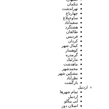
تنکمان
تهراندشت
چهارباغ
ساوجبلاغ
سعیدآباد
هشتگرد
طالقان
فردیس
کردان
کمال شهر
کوهسار
گرمدره
مارلیک
ماهدشت
محمدشهر
مشکین شهر
نظرآباد
بازگشت
اردبیل
تمام شهر‌ها
اردبیل
آبی بیگلو
اصلان دوز