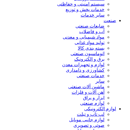
سیستم امنیتی و حفاظتی
خدمات پخش و توزیع
سایر خدمات
صنعت
ضایعات صنعتی
آب و فاضلاب
مواد شیمیایی و معدنی
تولید مواد غذایی
بسته بندی کالا
اتوماسیون صنعتی
برق و الکترونیک
لوازم و تجهیزات معدن
کشاورزی و دامداری
خدمات صنعتی
سایر
ماشین آلات صنعتی
آهن آلات و فلزات
ابزار و یراق
لوازم صنعتی
لوازم الکترونیکی
لپ تاپ و تبلت
لوازم جانبی موبایل
صوتی و تصویری