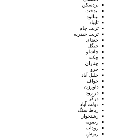
بردسکن
بیدخت
بینالود
تایباد
تربت جام
تربت حیدریه
جغتای
جنگل
چاشلو
چکنه
چناران
خرو
خلیل آباد
خواف
داورزن
در رود
درگز
دولت آباد
رباط سنگ
رشتخوار
رضویه
روداب
ریوش