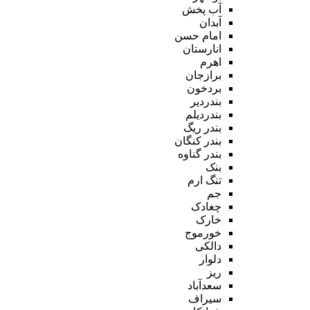
آب پخش
آبدان
امام حسن
انارستان
اهرم
برازجان
بردخون
بندردیر
بندردیلم
بندر ریگ
بندر کنگان
بندر گناوه
بنک
تنگ ارم
جم
چغادک
خارک
خورموج
دالکی
دلوار
ریز
سعدآباد
سیراف