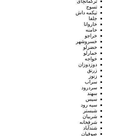
ترکمانچای
تسوج
تیکمه داش
جلفا
خاروانا
خامنه
خراجو
خسروشهر
خضرلو
خمارلو
خواجه
دوزدوزان
زرنق
زنوز
سراب
سردرود
سهند
سیس
سیه رود
شبستر
شربیان
شرفخانه
شندآباد
صوفیان