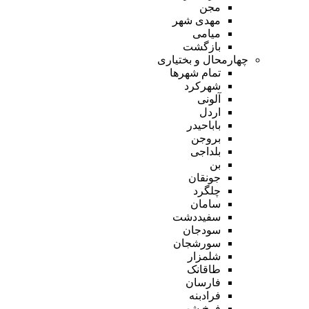
مجن
مهدی شهر
میامی
بازگشت
چهارمحال و بختیاری
تمام شهر‌ها
شهرکرد
آلونی
اردل
باباحیدر
بروجن
بلداجی
بن
جونقان
چلگرد
سامان
سفیددشت
سودجان
سورشجان
شلمزار
طاقانک
فارسان
فرادبنه
فرخ شهر