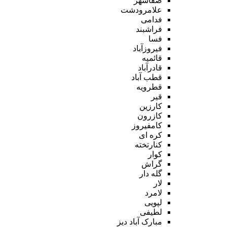
صفاشهر
علامرودشت
فدامی
فراشبند
فسا
فیروزآباد
قائمیه
قادرآباد
قطب آباد
قطرویه
قیر
کارزین
کازرون
کامفیروز
کره ای
کنارتخته
کوار
گراش
گله دار
لار
لامرد
لپویی
لطیفی
مبارک آباد دیز