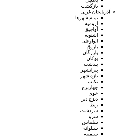
یامچی
بازگشت
آذربایجان غربی
تمام شهر‌ها
ارومیه
آواجیق
اشنویه
ایواوغلی
باروق
بازرگان
بوکان
پلدشت
پیرانشهر
تازه شهر
تکاب
چهاربرج
خوی
دیزج دیز
ربط
سردشت
سرو
سلماس
سیلوانه
سیمینه