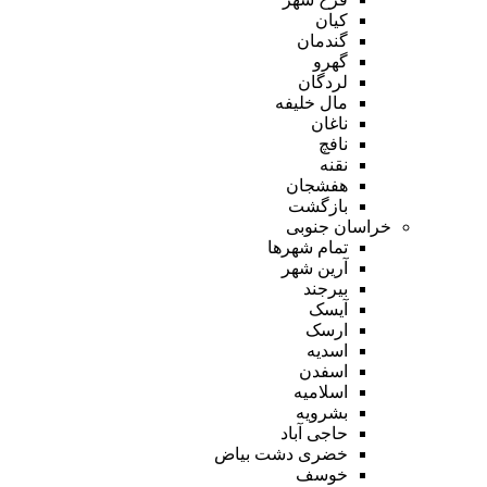
کیان
گندمان
گهرو
لردگان
مال خلیفه
ناغان
نافچ
نقنه
هفشجان
بازگشت
خراسان جنوبی
تمام شهر‌ها
آرین شهر
بیرجند
آیسک
ارسک
اسدیه
اسفدن
اسلامیه
بشرویه
حاجی آباد
خضری دشت بیاض
خوسف