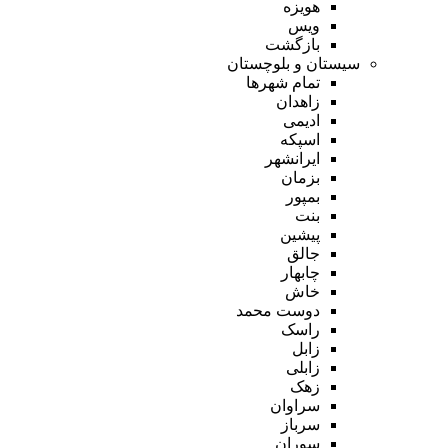
هویزه
ویس
بازگشت
سیستان و بلوچستان
تمام شهر‌ها
زاهدان
ادیمی
اسپکه
ایرانشهر
بزمان
بمپور
بنت
پیشین
جالق
چابهار
خاش
دوست محمد
راسک
زابل
زابلی
زهک
سراوان
سرباز
سوران