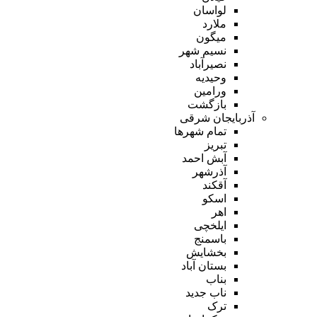
لواسان
ملارد
میگون
نسیم شهر
نصیرآباد
وحیدیه
ورامین
بازگشت
آذربایجان شرقی
تمام شهر‌ها
تبریز
آبش احمد
آذرشهر
آقکند
اسکو
اهر
ایلخچی
باسمنج
بخشایش
بستان آباد
بناب
ناب جدید
ترک