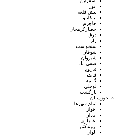
اسفراین
ایور
پیش قلعه
تیتکانلو
جاجرم
حصارگرمخان
درق
راز
سنخواست
شوقان
شیروان
صفی آباد
فاروج
قاضی
گرمه
لوجلی
بازگشت
خوزستان
تمام شهر‌ها
اهواز
آبادان
آغاجاری
اروندکنار
الوان