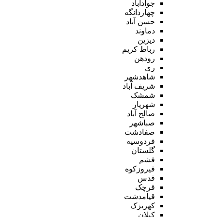
جوادآباد
چهاردانگه
حسن آباد
دماوند
دیزین
رباط کریم
رودهن
ری
شاهدشهر
شریف آباد
شمشک
شهریار
صالح آباد
صباشهر
صفادشت
فردوسیه
گلستان
فشم
فیروزکوه
قدس
قرچک
قیامدشت
کهریزک
کیلان