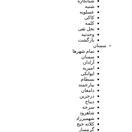
شبانکاره
شنبه
عسلویه
کاکی
کلمه
نخل تقی
وحدتیه
بازگشت
سمنان
تمام شهر‌ها
سمنان
آرادان
امیریه
ایوانکی
بسطام
بیارجمند
دامغان
درجزین
دیباج
سرخه
شاهرود
شهمیرزاد
کلاته خیج
گرمسار