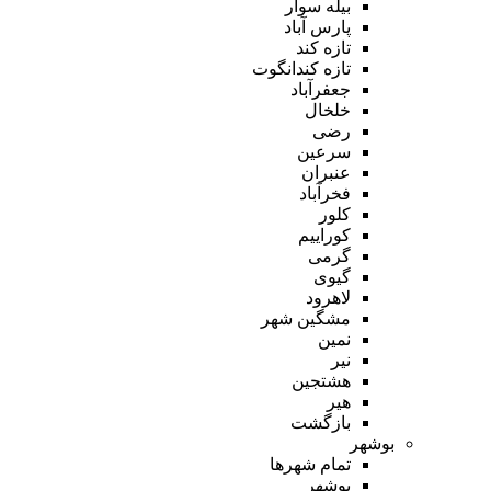
بیله سوار
پارس آباد
تازه کند
تازه کندانگوت
جعفرآباد
خلخال
رضی
سرعین
عنبران
فخرآباد
کلور
کوراییم
گرمی
گیوی
لاهرود
مشگین شهر
نمین
نیر
هشتجین
هیر
بازگشت
بوشهر
تمام شهر‌ها
بوشهر