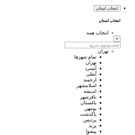
انتخاب استان
انتخاب استان
انتخاب همه
×
تهران
تمام شهر‌ها
تهران
آبسرد
آبعلی
ارجمند
اسلامشهر
اندیشه
باقرشهر
باغستان
بومهن
پاکدشت
پردیس
پرند
پیشوا