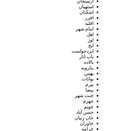
ارسنجان
استهبان
اشکنان
افزر
اقلید
امام شهر
اهل
اوز
ایج
ایزدخواست
باب انار
بالاده
بنارویه
بهمن
بوانات
بیرم
بیضا
جنت شهر
جهرم
جویم
حسن آباد
خان زنیان
خاوران
خرامه