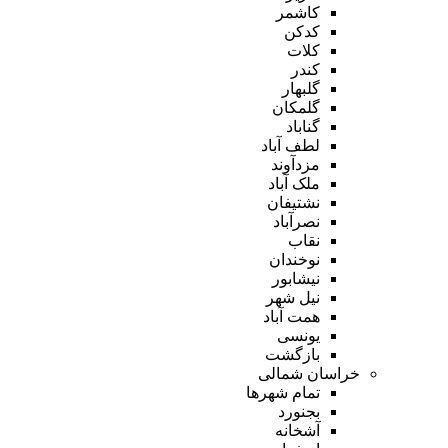
کاشمر
کدکن
کلات
کندر
گلبهار
گلمکان
گناباد
لطف آباد
مزدآوند
ملک آباد
نشتیفان
نصرآباد
نقاب
نوخندان
نیشابور
نیل شهر
همت آباد
یونسی
بازگشت
خراسان شمالی
تمام شهر‌ها
بجنورد
آشخانه