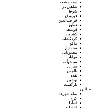
سیه چشمه
شاهین دژ
شوط
فیرورق
قر ضیاالدین
قطور
قوشچی
کشاورز
گردکشانه
ماکو
محمدیار
محمودآباد
مهاباد
میاندوآب
میرآباد
نالوس
نقده
نوشین
بازگشت
البرز
تمام شهر‌ها
کرج
اسارا
اشتهارد