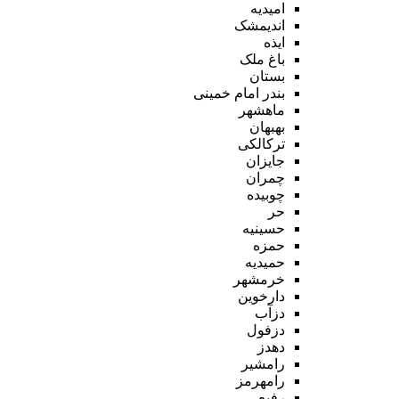
امیدیه
اندیمشک
ایذه
باغ ملک
بستان
بندر امام خمینی
ماهشهر
بهبهان
ترکالکی
جایزان
چمران
چوبیده
حر
حسینیه
حمزه
حمیدیه
خرمشهر
دارخوین
دزآب
دزفول
دهدز
رامشیر
رامهرمز
رفیع