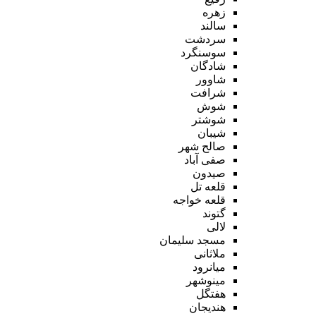
زهره
سالند
سردشت
سوسنگرد
شادگان
شاوور
شرافت
شوش
شوشتر
شیبان
صالح شهر
صفی آباد
صیدون
قلعه تل
قلعه خواجه
گتوند
لالی
مسجد سلیمان
ملاثانی
میانرود
مینوشهر
هفتگل
هندیجان