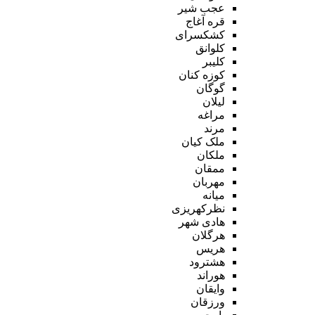
عجب شیر
قره آغاج
کشکسرای
کلوانق
کلیبر
کوزه کنان
گوگان
لیلان
مراغه
مرند
ملک کیان
ملکان
ممقان
مهربان
میانه
نظرکهریزی
هادی شهر
هرگلان
هریس
هشترود
هوراند
وایقان
ورزقان