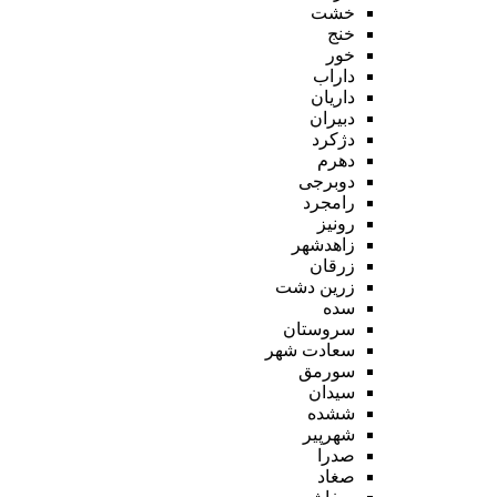
خشت
خنج
خور
داراب
داریان
دبیران
دژکرد
دهرم
دوبرجی
رامجرد
رونیز
زاهدشهر
زرقان
زرین دشت
سده
سروستان
سعادت شهر
سورمق
سیدان
ششده
شهرپیر
صدرا
صغاد