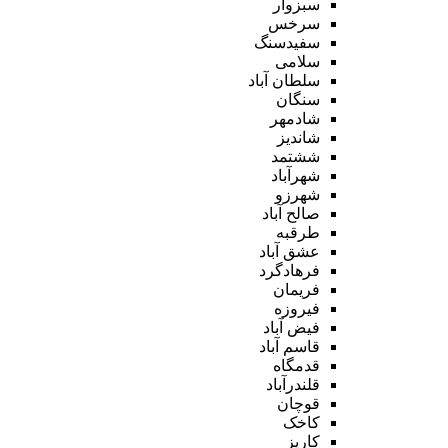
سبزوار
سرخس
سفیدسنگ
سلامی
سلطان آباد
سنگان
شادمهر
شاندیز
ششتمد
شهرآباد
شهرزو
صالح آباد
طرقبه
عشق آباد
فرهادگرد
فریمان
فیروزه
فیض آباد
قاسم آباد
قدمگاه
قلندرآباد
قوچان
کاخک
کاریز