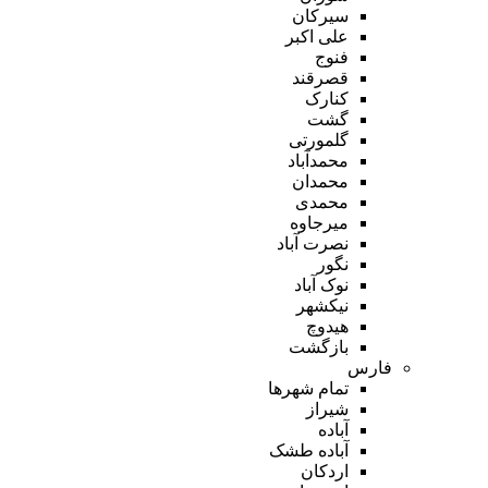
سیرکان
علی اکبر
فنوج
قصرقند
کنارک
گشت
گلمورتی
محمدآباد
محمدان
محمدی
میرجاوه
نصرت آباد
نگور
نوک آباد
نیکشهر
هیدوچ
بازگشت
فارس
تمام شهر‌ها
شیراز
آباده
آباده طشک
اردکان