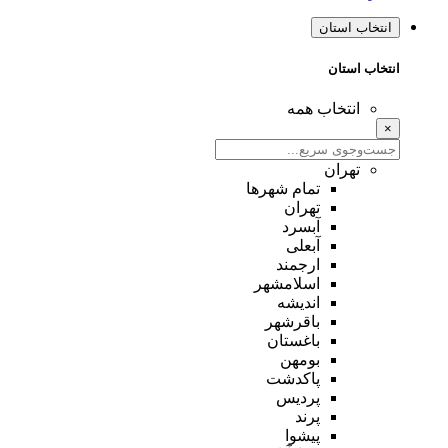
انتخاب استان
انتخاب استان
انتخاب همه
×
تهران
تمام شهر‌ها
تهران
آبسرد
آبعلی
ارجمند
اسلامشهر
اندیشه
باقرشهر
باغستان
بومهن
پاکدشت
پردیس
پرند
پیشوا