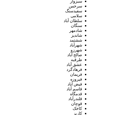
سبزوار
سرخس
سفیدسنگ
سلامی
سلطان آباد
سنگان
شادمهر
شاندیز
ششتمد
شهرآباد
شهرزو
صالح آباد
طرقبه
عشق آباد
فرهادگرد
فریمان
فیروزه
فیض آباد
قاسم آباد
قدمگاه
قلندرآباد
قوچان
کاخک
کاریز