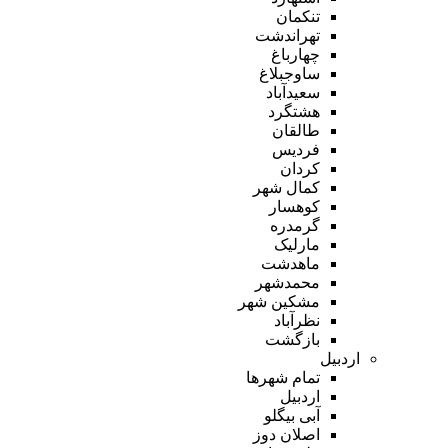
تنکمان
تهراندشت
چهارباغ
ساوجبلاغ
سعیدآباد
هشتگرد
طالقان
فردیس
کردان
کمال شهر
کوهسار
گرمدره
مارلیک
ماهدشت
محمدشهر
مشکین شهر
نظرآباد
بازگشت
اردبیل
تمام شهر‌ها
اردبیل
آبی بیگلو
اصلان دوز