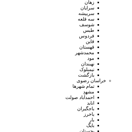
زهان
سرایان
سربیشه
سه قلعه
شوسف
طبس
فردوس
قاین
قهستان
محمدشهر
مود
نهبندان
نیمبلوک
بازگشت
خراسان رضوی
تمام شهر‌ها
مشهد
احمدآباد صولت
انابد
باجگیران
باخرز
بار
بایگ
بجستان