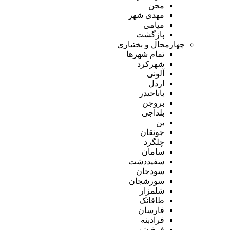
مجن
مهدی شهر
میامی
بازگشت
چهارمحال و بختیاری
تمام شهر‌ها
شهرکرد
آلونی
اردل
باباحیدر
بروجن
بلداجی
بن
جونقان
چلگرد
سامان
سفیددشت
سودجان
سورشجان
شلمزار
طاقانک
فارسان
فرادبنه
فرخ شهر