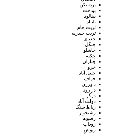
بردسکن
بیدخت
بینالود
تایباد
تربت جام
تربت حیدریه
جغتای
جنگل
چاشلو
چکنه
چناران
خرو
خلیل آباد
خواف
داورزن
در رود
درگز
دولت آباد
رباط سنگ
رشتخوار
رضویه
روداب
ریوش