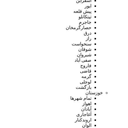
اسفراین
ایور
پیش قلعه
تیتکانلو
جاجرم
حصارگرمخان
درق
راز
سنخواست
شوقان
شیروان
صفی آباد
فاروج
قاضی
گرمه
لوجلی
بازگشت
خوزستان
تمام شهر‌ها
اهواز
آبادان
آغاجاری
اروندکنار
الوان