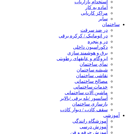
استخدام بازاریاب
آماده به کار
مراکز کاریابی
سایر
ساختمان
در ضد سرقت
در اتوماتیک / کرکره برقی
در و پنجره
دکوراسیون داخلی
برق و هوشمند سازی
ایزوگام و عایقهای رطوبتی
نمای ساختمان
شیشه ساختمان
نقاشی ساختمان
مصالح ساختمانی
خدمات ساختمانی
ماشین آلات ساختمانی
آسانسور /پله برقی /بالابر
بازسازی ساختمان
سقف کاذب / دیوار کاذب
آموزشی
آموزشگاه رانندگی
آموزش درسی
آموزش حرفه و فن