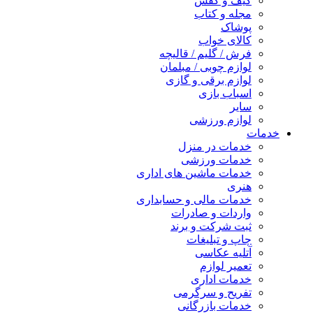
کیف و کفش
مجله و کتاب
پوشاک
کالای خواب
فرش / گلیم / قالیچه
لوازم چوبی / مبلمان
لوازم برقی و گازی
اسباب بازی
سایر
لوازم ورزشی
خدمات
خدمات در منزل
خدمات ورزشی
خدمات ماشین های اداری
هنری
خدمات مالی و حسابداری
واردات و صادرات
ثبت شرکت و برند
چاپ و تبلیغات
آتلیه عکاسی
تعمیر لوازم
خدمات اداری
تفریح و سرگرمی
خدمات بازرگانی