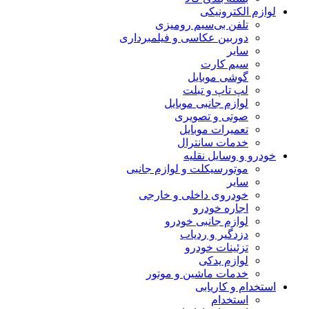
لوازم الکترونیکی
تلفن بی‌سیم رومیزی
دوربین عکاسی و فیلمبرداری
سایر
سیم کارت
گوشی موبایل
لپ تاپ و تبلت
لوازم جانبی موبایل
صوتی و تصویری
تعمیرات موبایل
خدمات سانترال
خودرو و وسایل نقلیه
موتورسیکلت و لوازم جانبی
سایر
خودروی داخلی و خارجی
اجاره خودرو
لوازم جانبی خودرو
دزدگیر و ردیاب
تزئینات خودرو
لوازم یدکی
خدمات ماشین و موتور
استخدام و کاریابی
استخدام