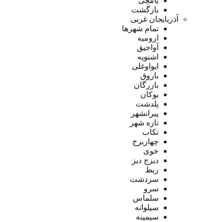
یامچی
بازگشت
آذربایجان غربی
تمام شهر‌ها
ارومیه
آواجیق
اشنویه
ایواوغلی
باروق
بازرگان
بوکان
پلدشت
پیرانشهر
تازه شهر
تکاب
چهاربرج
خوی
دیزج دیز
ربط
سردشت
سرو
سلماس
سیلوانه
سیمینه