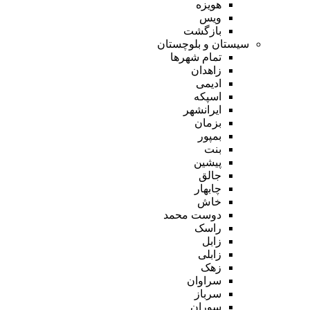
هویزه
ویس
بازگشت
سیستان و بلوچستان
تمام شهر‌ها
زاهدان
ادیمی
اسپکه
ایرانشهر
بزمان
بمپور
بنت
پیشین
جالق
چابهار
خاش
دوست محمد
راسک
زابل
زابلی
زهک
سراوان
سرباز
سوران