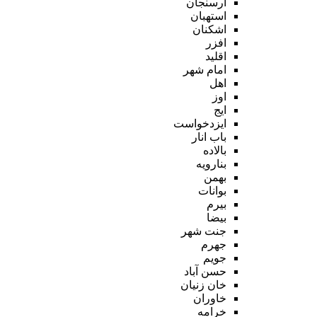
ارسنجان
استهبان
اشکنان
افزر
اقلید
امام شهر
اهل
اوز
ایج
ایزدخواست
باب انار
بالاده
بنارویه
بهمن
بوانات
بیرم
بیضا
جنت شهر
جهرم
جویم
حسن آباد
خان زنیان
خاوران
خرامه