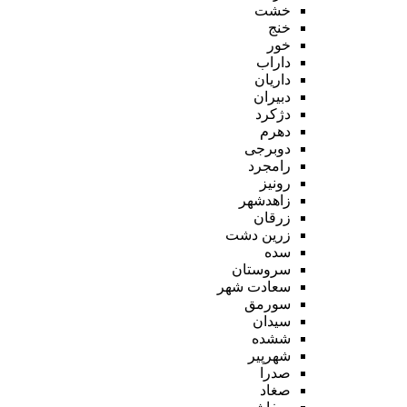
خشت
خنج
خور
داراب
داریان
دبیران
دژکرد
دهرم
دوبرجی
رامجرد
رونیز
زاهدشهر
زرقان
زرین دشت
سده
سروستان
سعادت شهر
سورمق
سیدان
ششده
شهرپیر
صدرا
صغاد