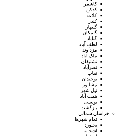
کاشمر
کدکن
کلات
کندر
گلبهار
گلمکان
گناباد
لطف آباد
مزدآوند
ملک آباد
نشتیفان
نصرآباد
نقاب
نوخندان
نیشابور
نیل شهر
همت آباد
یونسی
بازگشت
خراسان شمالی
تمام شهر‌ها
بجنورد
آشخانه