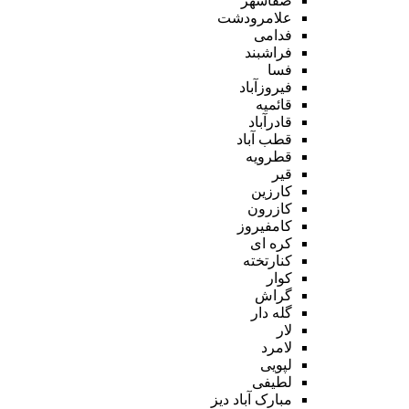
صفاشهر
علامرودشت
فدامی
فراشبند
فسا
فیروزآباد
قائمیه
قادرآباد
قطب آباد
قطرویه
قیر
کارزین
کازرون
کامفیروز
کره ای
کنارتخته
کوار
گراش
گله دار
لار
لامرد
لپویی
لطیفی
مبارک آباد دیز