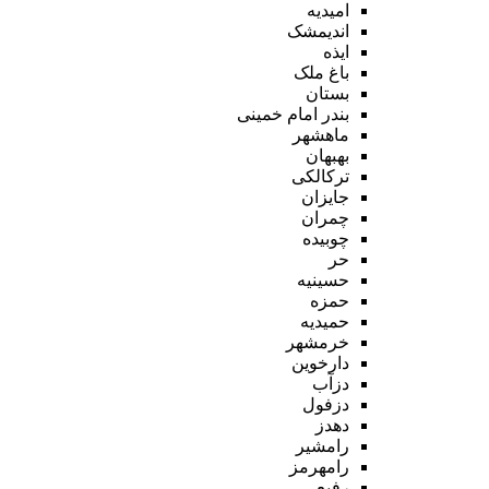
امیدیه
اندیمشک
ایذه
باغ ملک
بستان
بندر امام خمینی
ماهشهر
بهبهان
ترکالکی
جایزان
چمران
چوبیده
حر
حسینیه
حمزه
حمیدیه
خرمشهر
دارخوین
دزآب
دزفول
دهدز
رامشیر
رامهرمز
رفیع