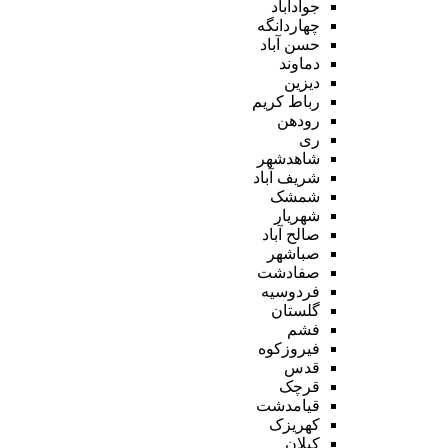
جوادآباد
چهاردانگه
حسن آباد
دماوند
دیزین
رباط کریم
رودهن
ری
شاهدشهر
شریف آباد
شمشک
شهریار
صالح آباد
صباشهر
صفادشت
فردوسیه
گلستان
فشم
فیروزکوه
قدس
قرچک
قیامدشت
کهریزک
کیلان