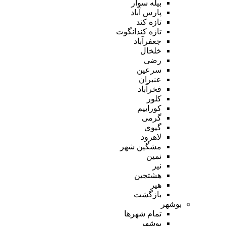
بیله سوار
پارس آباد
تازه کند
تازه کندانگوت
جعفرآباد
خلخال
رضی
سرعین
عنبران
فخرآباد
کلور
کوراییم
گرمی
گیوی
لاهرود
مشگین شهر
نمین
نیر
هشتجین
هیر
بازگشت
بوشهر
تمام شهر‌ها
بوشهر