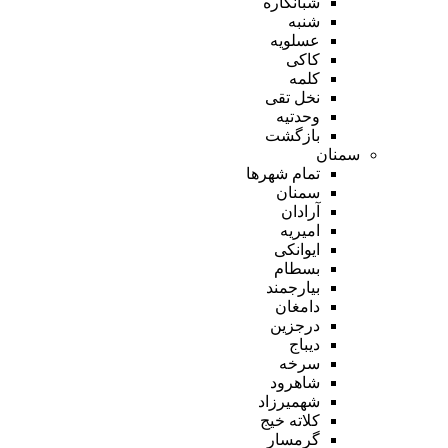
شبانکاره
شنبه
عسلویه
کاکی
کلمه
نخل تقی
وحدتیه
بازگشت
سمنان
تمام شهر‌ها
سمنان
آرادان
امیریه
ایوانکی
بسطام
بیارجمند
دامغان
درجزین
دیباج
سرخه
شاهرود
شهمیرزاد
کلاته خیج
گرمسار