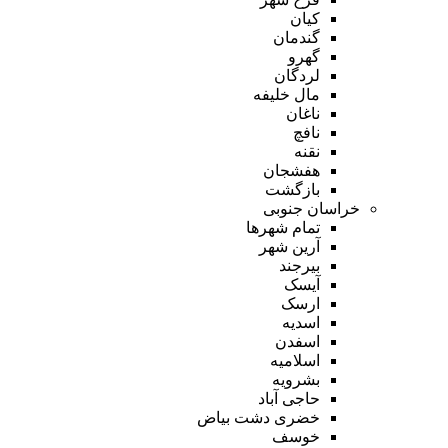
کیان
گندمان
گهرو
لردگان
مال خلیفه
ناغان
نافچ
نقنه
هفشجان
بازگشت
خراسان جنوبی
تمام شهر‌ها
آرین شهر
بیرجند
آیسک
ارسک
اسدیه
اسفدن
اسلامیه
بشرویه
حاجی آباد
خضری دشت بیاض
خوسف