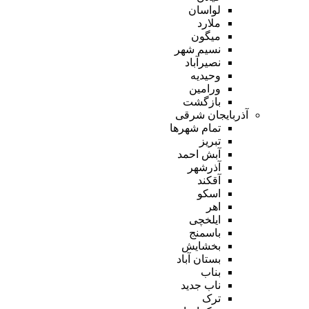
لواسان
ملارد
میگون
نسیم شهر
نصیرآباد
وحیدیه
ورامین
بازگشت
آذربایجان شرقی
تمام شهر‌ها
تبریز
آبش احمد
آذرشهر
آقکند
اسکو
اهر
ایلخچی
باسمنج
بخشایش
بستان آباد
بناب
ناب جدید
ترک