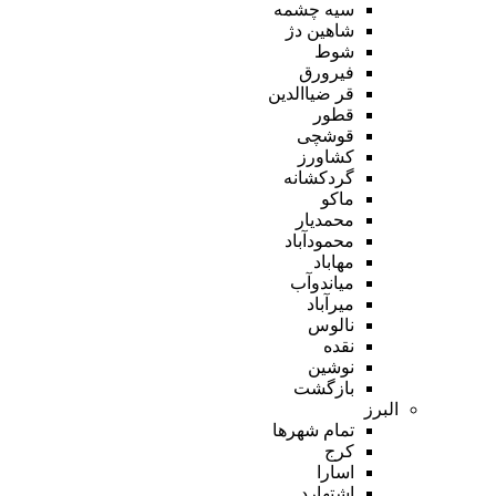
سیه چشمه
شاهین دژ
شوط
فیرورق
قر ضیاالدین
قطور
قوشچی
کشاورز
گردکشانه
ماکو
محمدیار
محمودآباد
مهاباد
میاندوآب
میرآباد
نالوس
نقده
نوشین
بازگشت
البرز
تمام شهر‌ها
کرج
اسارا
اشتهارد