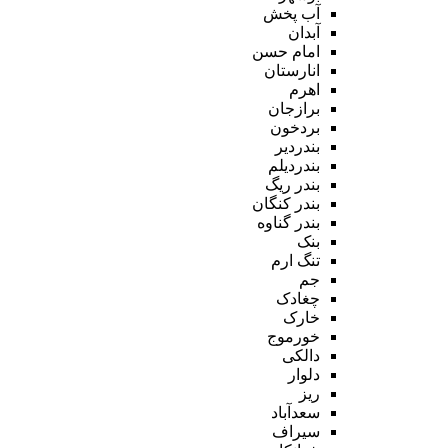
آب پخش
آبدان
امام حسن
انارستان
اهرم
برازجان
بردخون
بندردیر
بندردیلم
بندر ریگ
بندر کنگان
بندر گناوه
بنک
تنگ ارم
جم
چغادک
خارک
خورموج
دالکی
دلوار
ریز
سعدآباد
سیراف