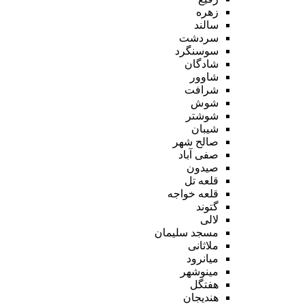
زهره
سالند
سردشت
سوسنگرد
شادگان
شاوور
شرافت
شوش
شوشتر
شیبان
صالح شهر
صفی آباد
صیدون
قلعه تل
قلعه خواجه
گتوند
لالی
مسجد سلیمان
ملاثانی
میانرود
مینوشهر
هفتگل
هندیجان