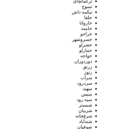
ترکمانچای
تسوج
تیکمه داش
جلفا
خاروانا
خامنه
خراجو
خسروشهر
خضرلو
خمارلو
خواجه
دوزدوزان
زرنق
زنوز
سراب
سردرود
سهند
سیس
سیه رود
شبستر
شربیان
شرفخانه
شندآباد
صوفیان