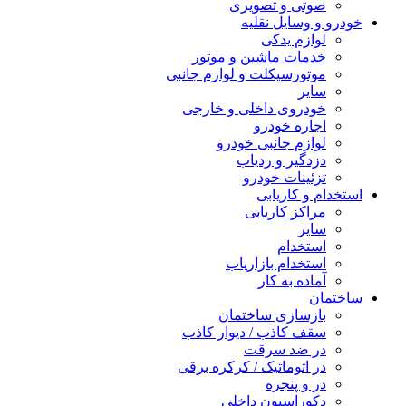
صوتی و تصویری
خودرو و وسایل نقلیه
لوازم یدکی
خدمات ماشین و موتور
موتورسیکلت و لوازم جانبی
سایر
خودروی داخلی و خارجی
اجاره خودرو
لوازم جانبی خودرو
دزدگیر و ردیاب
تزئینات خودرو
استخدام و کاریابی
مراکز کاریابی
سایر
استخدام
استخدام بازاریاب
آماده به کار
ساختمان
بازسازی ساختمان
سقف کاذب / دیوار کاذب
در ضد سرقت
در اتوماتیک / کرکره برقی
در و پنجره
دکوراسیون داخلی