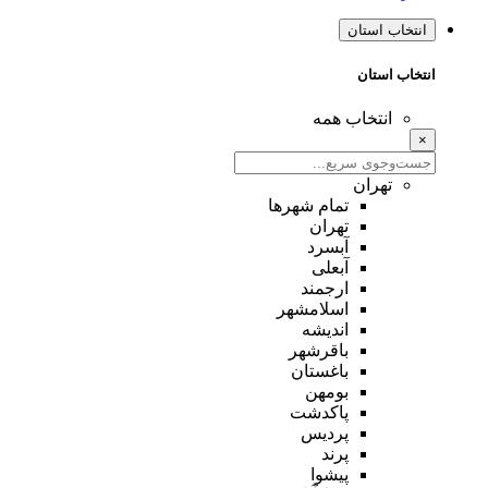
انتخاب استان
انتخاب استان
انتخاب همه
×
تهران
تمام شهر‌ها
تهران
آبسرد
آبعلی
ارجمند
اسلامشهر
اندیشه
باقرشهر
باغستان
بومهن
پاکدشت
پردیس
پرند
پیشوا