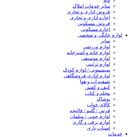
ویلا
سایر خدمات املاک
فروش اداری و تجاری
اجاره اداری و تجاری
فروش مسکونی
اجاره مسکونی
لوازم خانگی و شخصی
سایر
لوازم ورزشی
لوازم خانه و آشپزخانه
لوازم موسیقی
لوازم تزئینی
سیسمونی / لوازم کودک
لوازم اداری فروشگاهی
تصفیه آب و هوا
کیف و کفش
مجله و کتاب
پوشاک
کالای خواب
فرش / گلیم / قالیچه
لوازم چوبی / مبلمان
لوازم برقی و گازی
اسباب بازی
خدمات