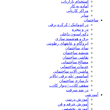
استخدام بازاریاب
آماده به کار
مراکز کاریابی
سایر
ساختمان
در اتوماتیک / کرکره برقی
در و پنجره
دکوراسیون داخلی
برق و هوشمند سازی
ایزوگام و عایقهای رطوبتی
نمای ساختمان
شیشه ساختمان
نقاشی ساختمان
مصالح ساختمانی
خدمات ساختمانی
ماشین آلات ساختمانی
آسانسور /پله برقی /بالابر
بازسازی ساختمان
سقف کاذب / دیوار کاذب
در ضد سرقت
آموزشی
آموزش درسی
آموزش حرفه و فن
آموزش تخصصی