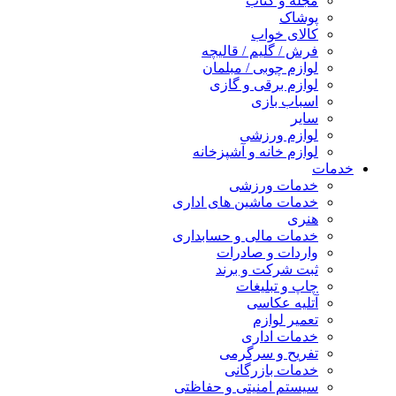
مجله و کتاب
پوشاک
کالای خواب
فرش / گلیم / قالیچه
لوازم چوبی / مبلمان
لوازم برقی و گازی
اسباب بازی
سایر
لوازم ورزشی
لوازم خانه و آشپزخانه
خدمات
خدمات ورزشی
خدمات ماشین های اداری
هنری
خدمات مالی و حسابداری
واردات و صادرات
ثبت شرکت و برند
چاپ و تبلیغات
آتلیه عکاسی
تعمیر لوازم
خدمات اداری
تفریح و سرگرمی
خدمات بازرگانی
سیستم امنیتی و حفاظتی