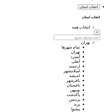
انتخاب استان
انتخاب استان
انتخاب همه
×
تهران
تمام شهر‌ها
تهران
آبسرد
آبعلی
ارجمند
اسلامشهر
اندیشه
باقرشهر
باغستان
بومهن
پاکدشت
پردیس
پرند
پیشوا