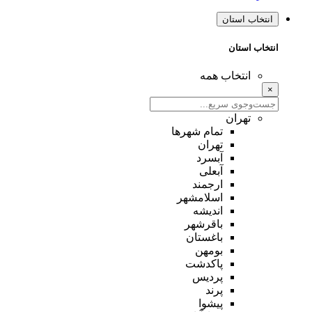
انتخاب استان
انتخاب استان
انتخاب همه
×
تهران
تمام شهر‌ها
تهران
آبسرد
آبعلی
ارجمند
اسلامشهر
اندیشه
باقرشهر
باغستان
بومهن
پاکدشت
پردیس
پرند
پیشوا