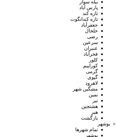
بیله سوار
پارس آباد
تازه کند
تازه کندانگوت
جعفرآباد
خلخال
رضی
سرعین
عنبران
فخرآباد
کلور
کوراییم
گرمی
گیوی
لاهرود
مشگین شهر
نمین
نیر
هشتجین
هیر
بازگشت
بوشهر
تمام شهر‌ها
بوشهر