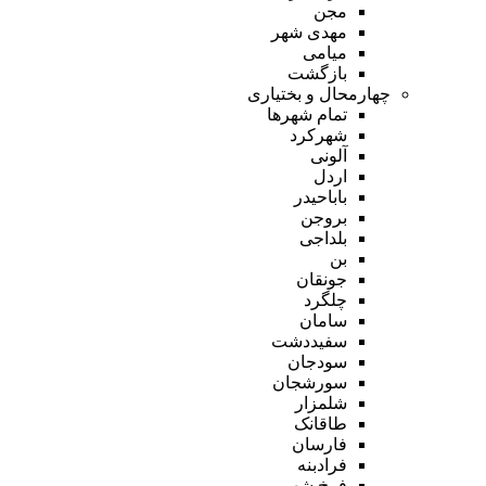
مجن
مهدی شهر
میامی
بازگشت
چهارمحال و بختیاری
تمام شهر‌ها
شهرکرد
آلونی
اردل
باباحیدر
بروجن
بلداجی
بن
جونقان
چلگرد
سامان
سفیددشت
سودجان
سورشجان
شلمزار
طاقانک
فارسان
فرادبنه
فرخ شهر