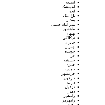
امیدیه
اندیمشک
ایذه
باغ ملک
بستان
بندر امام خمینی
ماهشهر
بهبهان
ترکالکی
جایزان
چمران
چوبیده
حر
حسینیه
حمزه
حمیدیه
خرمشهر
دارخوین
دزآب
دزفول
دهدز
رامشیر
رامهرمز
رفیع