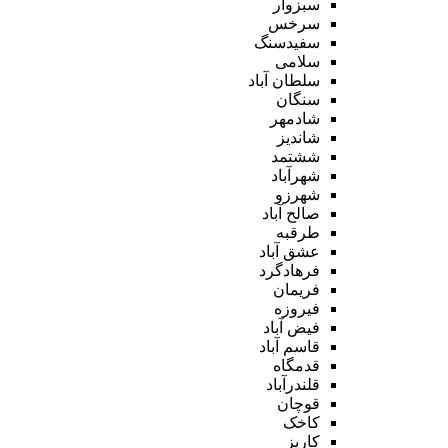
سبزوار
سرخس
سفیدسنگ
سلامی
سلطان آباد
سنگان
شادمهر
شاندیز
ششتمد
شهرآباد
شهرزو
صالح آباد
طرقبه
عشق آباد
فرهادگرد
فریمان
فیروزه
فیض آباد
قاسم آباد
قدمگاه
قلندرآباد
قوچان
کاخک
کاریز