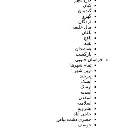
کیان
گندمان
گهرو
لردگان
مال خلیفه
ناغان
نافچ
نقنه
هفشجان
بازگشت
خراسان جنوبی
تمام شهر‌ها
آرین شهر
بیرجند
آیسک
ارسک
اسدیه
اسفدن
اسلامیه
بشرویه
حاجی آباد
خضری دشت بیاض
خوسف