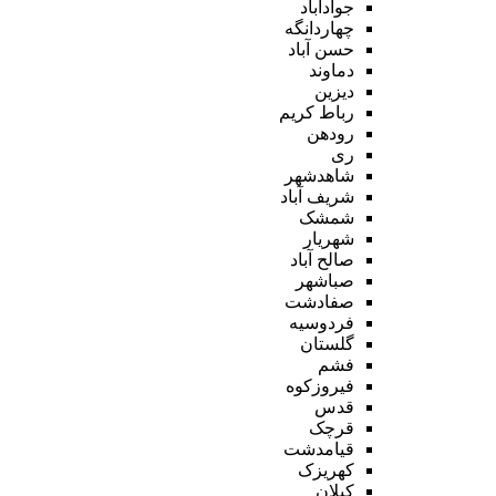
جوادآباد
چهاردانگه
حسن آباد
دماوند
دیزین
رباط کریم
رودهن
ری
شاهدشهر
شریف آباد
شمشک
شهریار
صالح آباد
صباشهر
صفادشت
فردوسیه
گلستان
فشم
فیروزکوه
قدس
قرچک
قیامدشت
کهریزک
کیلان