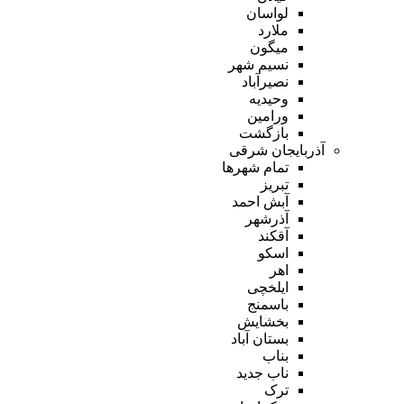
لواسان
ملارد
میگون
نسیم شهر
نصیرآباد
وحیدیه
ورامین
بازگشت
آذربایجان شرقی
تمام شهر‌ها
تبریز
آبش احمد
آذرشهر
آقکند
اسکو
اهر
ایلخچی
باسمنج
بخشایش
بستان آباد
بناب
ناب جدید
ترک