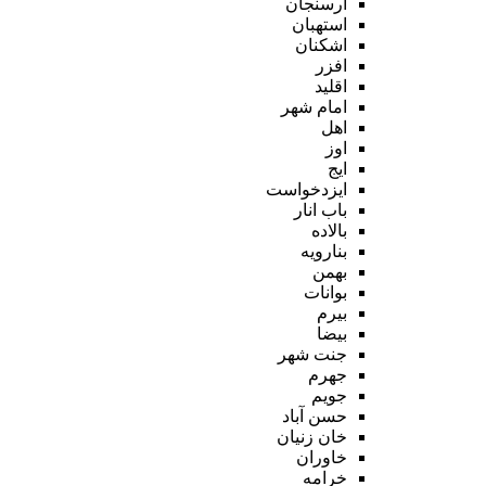
ارسنجان
استهبان
اشکنان
افزر
اقلید
امام شهر
اهل
اوز
ایج
ایزدخواست
باب انار
بالاده
بنارویه
بهمن
بوانات
بیرم
بیضا
جنت شهر
جهرم
جویم
حسن آباد
خان زنیان
خاوران
خرامه