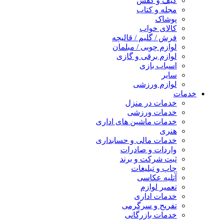
کیف و کفش
مجله و کتاب
پوشاک
کالای خواب
فرش / گلیم / قالیچه
لوازم چوبی / مبلمان
لوازم برقی و گازی
اسباب بازی
سایر
لوازم ورزشی
خدمات
خدمات در منزل
خدمات ورزشی
خدمات ماشین های اداری
هنری
خدمات مالی و حسابداری
واردات و صادرات
ثبت شرکت و برند
چاپ و تبلیغات
آتلیه عکاسی
تعمیر لوازم
خدمات اداری
تفریح و سرگرمی
خدمات بازرگانی