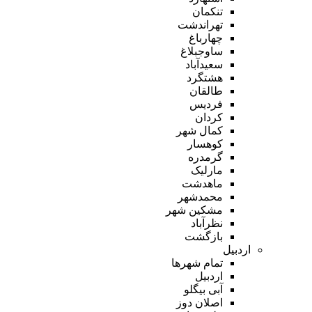
تنکمان
تهراندشت
چهارباغ
ساوجبلاغ
سعیدآباد
هشتگرد
طالقان
فردیس
کردان
کمال شهر
کوهسار
گرمدره
مارلیک
ماهدشت
محمدشهر
مشکین شهر
نظرآباد
بازگشت
اردبیل
تمام شهر‌ها
اردبیل
آبی بیگلو
اصلان دوز