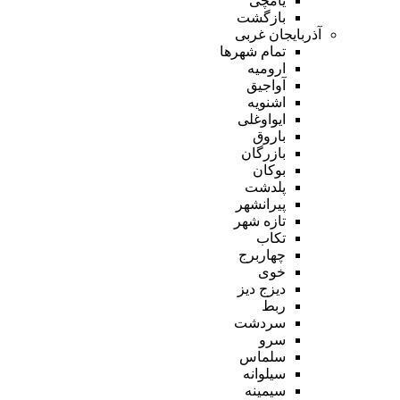
یامچی
بازگشت
آذربایجان غربی
تمام شهر‌ها
ارومیه
آواجیق
اشنویه
ایواوغلی
باروق
بازرگان
بوکان
پلدشت
پیرانشهر
تازه شهر
تکاب
چهاربرج
خوی
دیزج دیز
ربط
سردشت
سرو
سلماس
سیلوانه
سیمینه