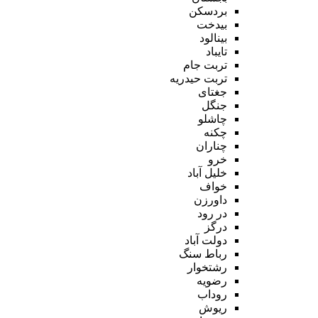
بردسکن
بیدخت
بینالود
تایباد
تربت جام
تربت حیدریه
جغتای
جنگل
چاشلو
چکنه
چناران
خرو
خلیل آباد
خواف
داورزن
در رود
درگز
دولت آباد
رباط سنگ
رشتخوار
رضویه
روداب
ریوش