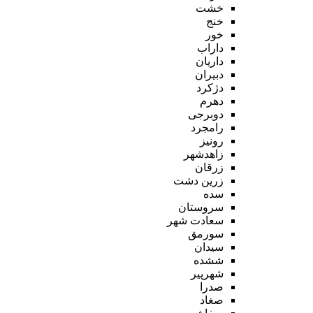
خشت
خنج
خور
داراب
داریان
دبیران
دژکرد
دهرم
دوبرجی
رامجرد
رونیز
زاهدشهر
زرقان
زرین دشت
سده
سروستان
سعادت شهر
سورمق
سیدان
ششده
شهرپیر
صدرا
صغاد