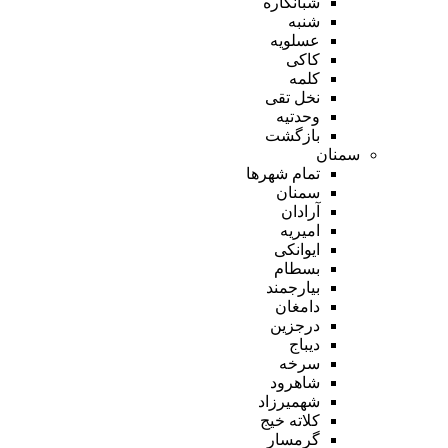
شبانکاره
شنبه
عسلویه
کاکی
کلمه
نخل تقی
وحدتیه
بازگشت
سمنان
تمام شهر‌ها
سمنان
آرادان
امیریه
ایوانکی
بسطام
بیارجمند
دامغان
درجزین
دیباج
سرخه
شاهرود
شهمیرزاد
کلاته خیج
گرمسار