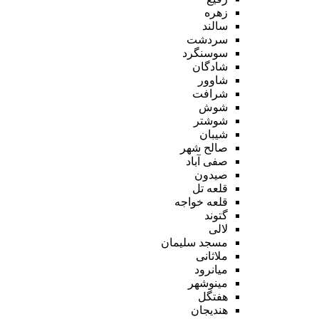
زهره
سالند
سردشت
سوسنگرد
شادگان
شاوور
شرافت
شوش
شوشتر
شیبان
صالح شهر
صفی آباد
صیدون
قلعه تل
قلعه خواجه
گتوند
لالی
مسجد سلیمان
ملاثانی
میانرود
مینوشهر
هفتگل
هندیجان