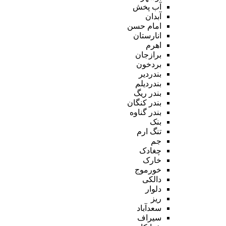
آب پخش
آبدان
امام حسن
انارستان
اهرم
برازجان
بردخون
بندردیر
بندردیلم
بندر ریگ
بندر کنگان
بندر گناوه
بنک
تنگ ارم
جم
چغادک
خارک
خورموج
دالکی
دلوار
ریز
سعدآباد
سیراف