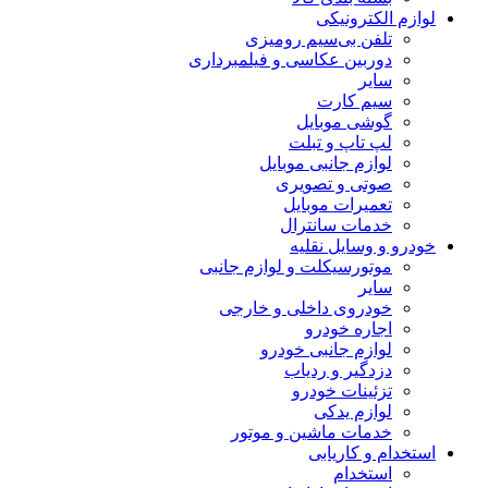
لوازم الکترونیکی
تلفن بی‌سیم رومیزی
دوربین عکاسی و فیلمبرداری
سایر
سیم کارت
گوشی موبایل
لپ تاپ و تبلت
لوازم جانبی موبایل
صوتی و تصویری
تعمیرات موبایل
خدمات سانترال
خودرو و وسایل نقلیه
موتورسیکلت و لوازم جانبی
سایر
خودروی داخلی و خارجی
اجاره خودرو
لوازم جانبی خودرو
دزدگیر و ردیاب
تزئینات خودرو
لوازم یدکی
خدمات ماشین و موتور
استخدام و کاریابی
استخدام