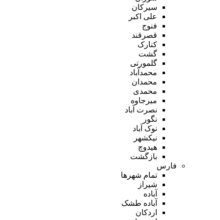
سیرکان
علی اکبر
فنوج
قصرقند
کنارک
گشت
گلمورتی
محمدآباد
محمدان
محمدی
میرجاوه
نصرت آباد
نگور
نوک آباد
نیکشهر
هیدوچ
بازگشت
فارس
تمام شهر‌ها
شیراز
آباده
آباده طشک
اردکان