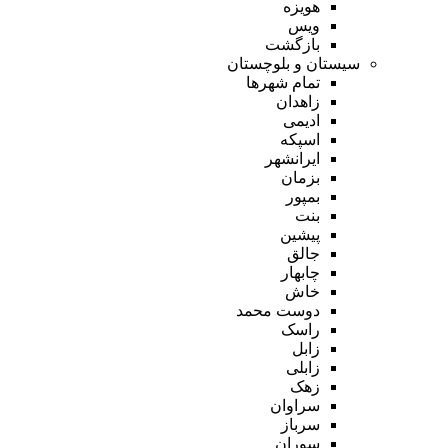
هویزه
ویس
بازگشت
سیستان و بلوچستان
تمام شهر‌ها
زاهدان
ادیمی
اسپکه
ایرانشهر
بزمان
بمپور
بنت
پیشین
جالق
چابهار
خاش
دوست محمد
راسک
زابل
زابلی
زهک
سراوان
سرباز
سوران