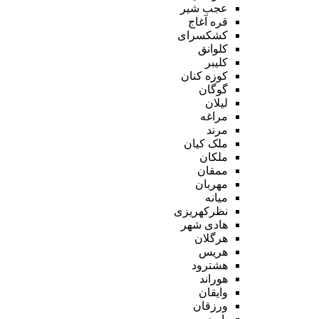
عجب شیر
قره آغاج
کشکسرای
کلوانق
کلیبر
کوزه کنان
گوگان
لیلان
مراغه
مرند
ملک کیان
ملکان
ممقان
مهربان
میانه
نظرکهریزی
هادی شهر
هرگلان
هریس
هشترود
هوراند
وایقان
ورزقان