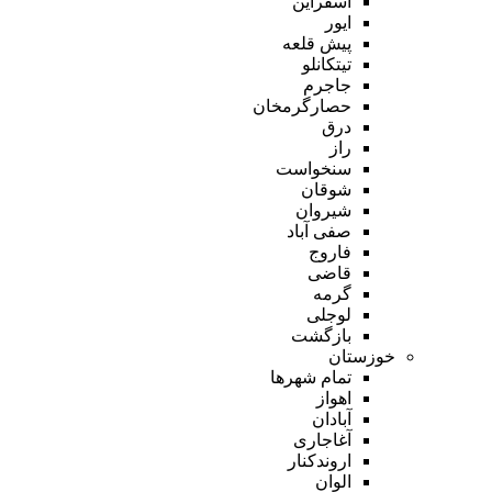
اسفراین
ایور
پیش قلعه
تیتکانلو
جاجرم
حصارگرمخان
درق
راز
سنخواست
شوقان
شیروان
صفی آباد
فاروج
قاضی
گرمه
لوجلی
بازگشت
خوزستان
تمام شهر‌ها
اهواز
آبادان
آغاجاری
اروندکنار
الوان