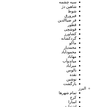
سیه چشمه
شاهین دژ
شوط
فیرورق
قر ضیاالدین
قطور
قوشچی
کشاورز
گردکشانه
ماکو
محمدیار
محمودآباد
مهاباد
میاندوآب
میرآباد
نالوس
نقده
نوشین
بازگشت
البرز
تمام شهر‌ها
کرج
اسارا
اشتهارد