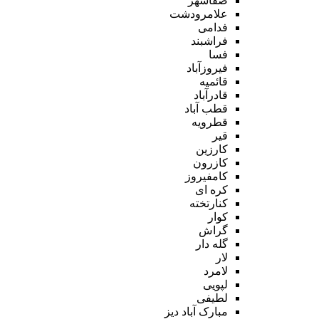
صفاشهر
علامرودشت
فدامی
فراشبند
فسا
فیروزآباد
قائمیه
قادرآباد
قطب آباد
قطرویه
قیر
کارزین
کازرون
کامفیروز
کره ای
کنارتخته
کوار
گراش
گله دار
لار
لامرد
لپویی
لطیفی
مبارک آباد دیز