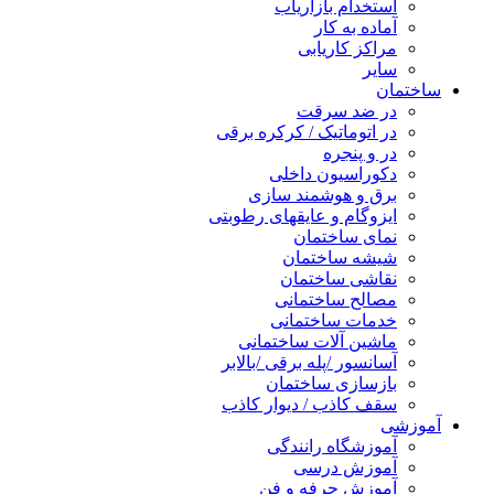
استخدام بازاریاب
آماده به کار
مراکز کاریابی
سایر
ساختمان
در ضد سرقت
در اتوماتیک / کرکره برقی
در و پنجره
دکوراسیون داخلی
برق و هوشمند سازی
ایزوگام و عایقهای رطوبتی
نمای ساختمان
شیشه ساختمان
نقاشی ساختمان
مصالح ساختمانی
خدمات ساختمانی
ماشین آلات ساختمانی
آسانسور /پله برقی /بالابر
بازسازی ساختمان
سقف کاذب / دیوار کاذب
آموزشی
آموزشگاه رانندگی
آموزش درسی
آموزش حرفه و فن