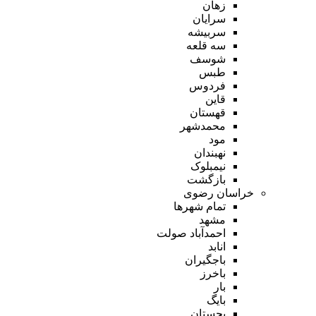
زهان
سرایان
سربیشه
سه قلعه
شوسف
طبس
فردوس
قاین
قهستان
محمدشهر
مود
نهبندان
نیمبلوک
بازگشت
خراسان رضوی
تمام شهر‌ها
مشهد
احمدآباد صولت
انابد
باجگیران
باخرز
بار
بایگ
بجستان