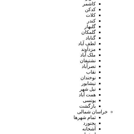
کاشمر
کدکن
کلات
کندر
گلبهار
گلمکان
گناباد
لطف آباد
مزدآوند
ملک آباد
نشتیفان
نصرآباد
نقاب
نوخندان
نیشابور
نیل شهر
همت آباد
یونسی
بازگشت
خراسان شمالی
تمام شهر‌ها
بجنورد
آشخانه