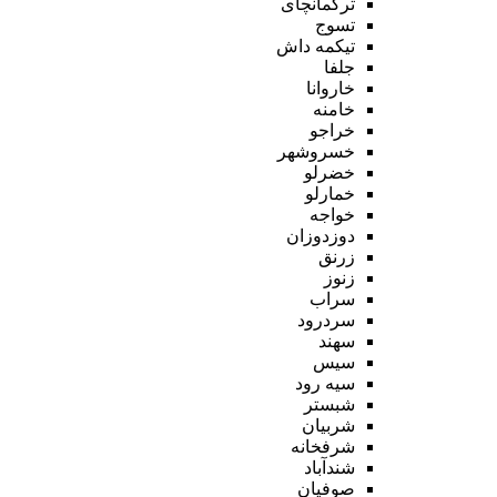
ترکمانچای
تسوج
تیکمه داش
جلفا
خاروانا
خامنه
خراجو
خسروشهر
خضرلو
خمارلو
خواجه
دوزدوزان
زرنق
زنوز
سراب
سردرود
سهند
سیس
سیه رود
شبستر
شربیان
شرفخانه
شندآباد
صوفیان