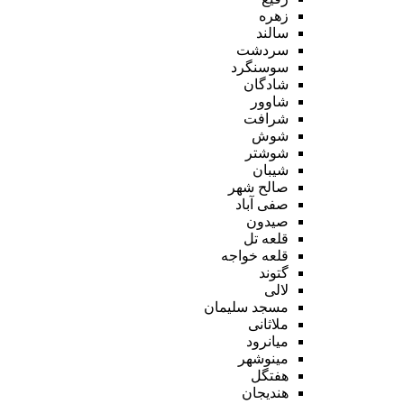
زهره
سالند
سردشت
سوسنگرد
شادگان
شاوور
شرافت
شوش
شوشتر
شیبان
صالح شهر
صفی آباد
صیدون
قلعه تل
قلعه خواجه
گتوند
لالی
مسجد سلیمان
ملاثانی
میانرود
مینوشهر
هفتگل
هندیجان