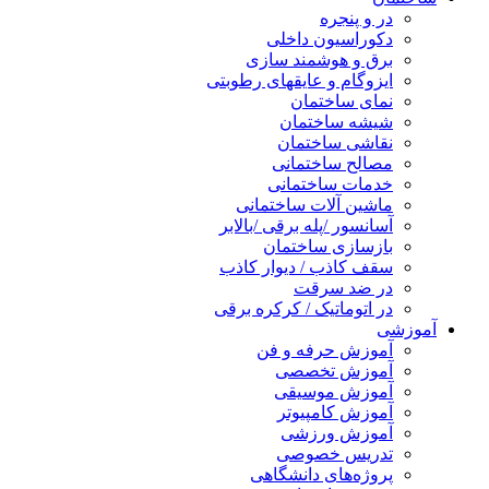
در و پنجره
دکوراسیون داخلی
برق و هوشمند سازی
ایزوگام و عایقهای رطوبتی
نمای ساختمان
شیشه ساختمان
نقاشی ساختمان
مصالح ساختمانی
خدمات ساختمانی
ماشین آلات ساختمانی
آسانسور /پله برقی /بالابر
بازسازی ساختمان
سقف کاذب / دیوار کاذب
در ضد سرقت
در اتوماتیک / کرکره برقی
آموزشی
آموزش حرفه و فن
آموزش تخصصی
آموزش موسیقی
آموزش کامپیوتر
آموزش ورزشی
تدریس خصوصی
پروژه‌های دانشگاهی