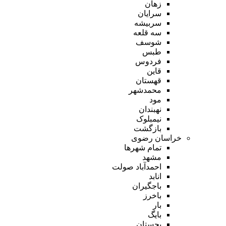
زهان
سرایان
سربیشه
سه قلعه
شوسف
طبس
فردوس
قاین
قهستان
محمدشهر
مود
نهبندان
نیمبلوک
بازگشت
خراسان رضوی
تمام شهر‌ها
مشهد
احمدآباد صولت
انابد
باجگیران
باخرز
بار
بایگ
بجستان