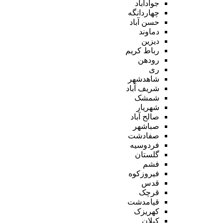
جوادآباد
چهاردانگه
حسن آباد
دماوند
دیزین
رباط کریم
رودهن
ری
شاهدشهر
شریف آباد
شمشک
شهریار
صالح آباد
صباشهر
صفادشت
فردوسیه
گلستان
فشم
فیروزکوه
قدس
قرچک
قیامدشت
کهریزک
کیلان