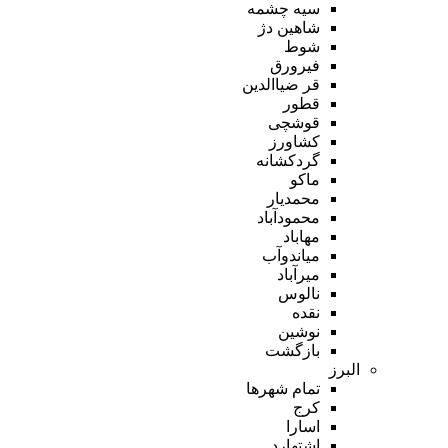
سیه چشمه
شاهین دژ
شوط
فیرورق
قر ضیاالدین
قطور
قوشچی
کشاورز
گردکشانه
ماکو
محمدیار
محمودآباد
مهاباد
میاندوآب
میرآباد
نالوس
نقده
نوشین
بازگشت
البرز
تمام شهر‌ها
کرج
اسارا
اشتهارد