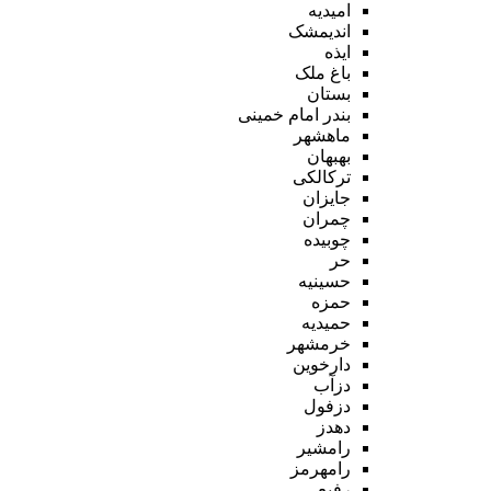
امیدیه
اندیمشک
ایذه
باغ ملک
بستان
بندر امام خمینی
ماهشهر
بهبهان
ترکالکی
جایزان
چمران
چوبیده
حر
حسینیه
حمزه
حمیدیه
خرمشهر
دارخوین
دزآب
دزفول
دهدز
رامشیر
رامهرمز
رفیع