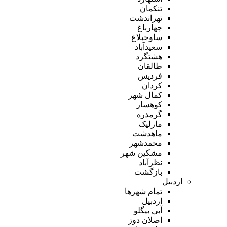
تنکمان
تهراندشت
چهارباغ
ساوجبلاغ
سعیدآباد
هشتگرد
طالقان
فردیس
کردان
کمال شهر
کوهسار
گرمدره
مارلیک
ماهدشت
محمدشهر
مشکین شهر
نظرآباد
بازگشت
اردبیل
تمام شهر‌ها
اردبیل
آبی بیگلو
اصلان دوز