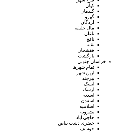
کیان
گندمان
گهرو
لردگان
مال خلیفه
ناغان
نافچ
نقنه
هفشجان
بازگشت
خراسان جنوبی
تمام شهر‌ها
آرین شهر
بیرجند
آیسک
ارسک
اسدیه
اسفدن
اسلامیه
بشرویه
حاجی آباد
خضری دشت بیاض
خوسف