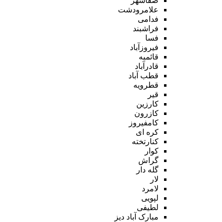
صفاشهر
علامرودشت
فدامی
فراشبند
فسا
فیروزآباد
قائمیه
قادرآباد
قطب آباد
قطرویه
قیر
کارزین
کازرون
کامفیروز
کره ای
کنارتخته
کوار
گراش
گله دار
لار
لامرد
لپویی
لطیفی
مبارک آباد دیز