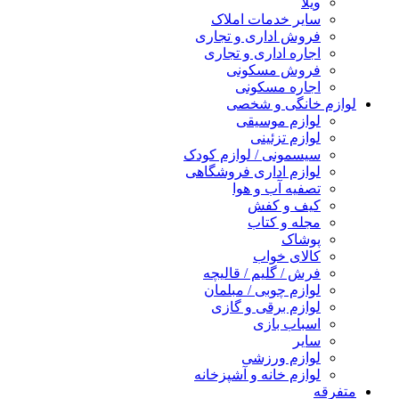
ویلا
سایر خدمات املاک
فروش اداری و تجاری
اجاره اداری و تجاری
فروش مسکونی
اجاره مسکونی
لوازم خانگی و شخصی
لوازم موسیقی
لوازم تزئینی
سیسمونی / لوازم کودک
لوازم اداری فروشگاهی
تصفیه آب و هوا
کیف و کفش
مجله و کتاب
پوشاک
کالای خواب
فرش / گلیم / قالیچه
لوازم چوبی / مبلمان
لوازم برقی و گازی
اسباب بازی
سایر
لوازم ورزشی
لوازم خانه و آشپزخانه
متفرقه