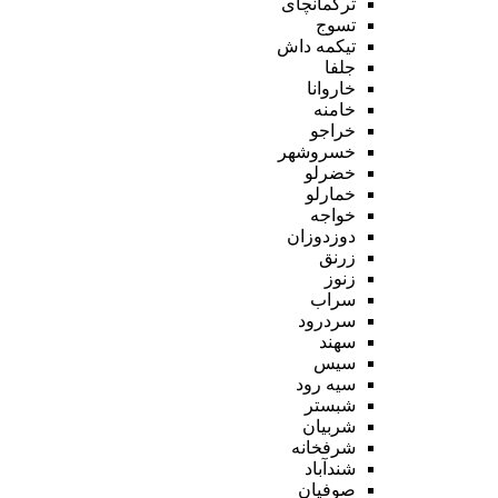
ترکمانچای
تسوج
تیکمه داش
جلفا
خاروانا
خامنه
خراجو
خسروشهر
خضرلو
خمارلو
خواجه
دوزدوزان
زرنق
زنوز
سراب
سردرود
سهند
سیس
سیه رود
شبستر
شربیان
شرفخانه
شندآباد
صوفیان