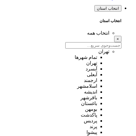
انتخاب استان
انتخاب استان
انتخاب همه
×
تهران
تمام شهر‌ها
تهران
آبسرد
آبعلی
ارجمند
اسلامشهر
اندیشه
باقرشهر
باغستان
بومهن
پاکدشت
پردیس
پرند
پیشوا