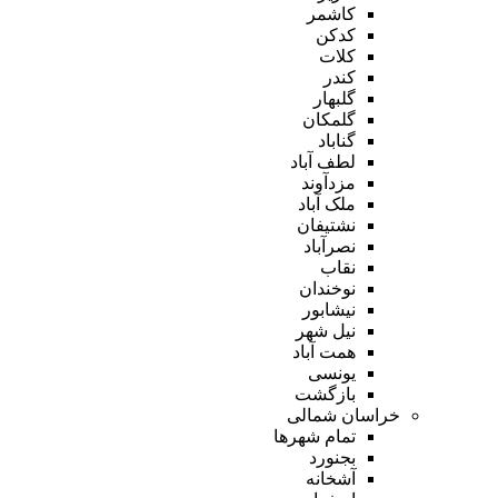
کاشمر
کدکن
کلات
کندر
گلبهار
گلمکان
گناباد
لطف آباد
مزدآوند
ملک آباد
نشتیفان
نصرآباد
نقاب
نوخندان
نیشابور
نیل شهر
همت آباد
یونسی
بازگشت
خراسان شمالی
تمام شهر‌ها
بجنورد
آشخانه