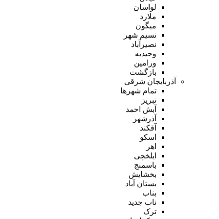
لواسان
ملارد
میگون
نسیم شهر
نصیرآباد
وحیدیه
ورامین
بازگشت
آذربایجان شرقی
تمام شهر‌ها
تبریز
آبش احمد
آذرشهر
آقکند
اسکو
اهر
ایلخچی
باسمنج
بخشایش
بستان آباد
بناب
ناب جدید
ترک