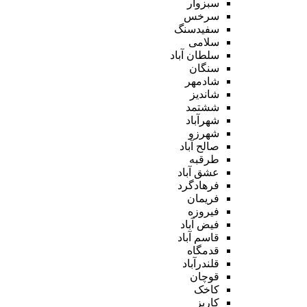
سبزوار
سرخس
سفیدسنگ
سلامی
سلطان آباد
سنگان
شادمهر
شاندیز
ششتمد
شهرآباد
شهرزو
صالح آباد
طرقبه
عشق آباد
فرهادگرد
فریمان
فیروزه
فیض آباد
قاسم آباد
قدمگاه
قلندرآباد
قوچان
کاخک
کاریز