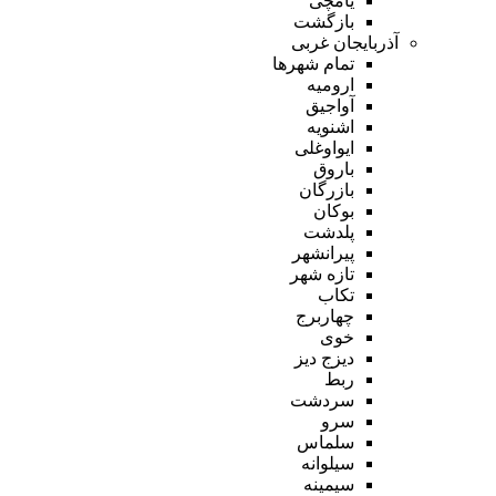
یامچی
بازگشت
آذربایجان غربی
تمام شهر‌ها
ارومیه
آواجیق
اشنویه
ایواوغلی
باروق
بازرگان
بوکان
پلدشت
پیرانشهر
تازه شهر
تکاب
چهاربرج
خوی
دیزج دیز
ربط
سردشت
سرو
سلماس
سیلوانه
سیمینه