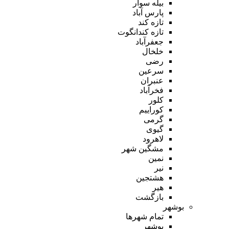
بیله سوار
پارس آباد
تازه کند
تازه کندانگوت
جعفرآباد
خلخال
رضی
سرعین
عنبران
فخرآباد
کلور
کوراییم
گرمی
گیوی
لاهرود
مشگین شهر
نمین
نیر
هشتجین
هیر
بازگشت
بوشهر
تمام شهر‌ها
بوشهر