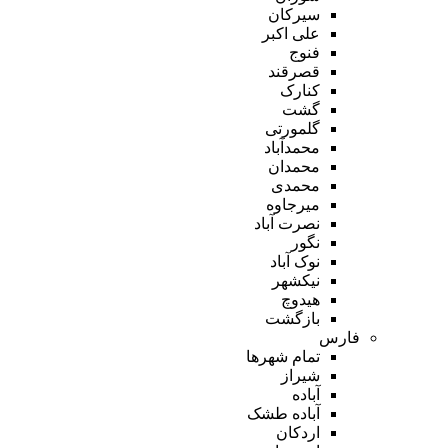
سیرکان
علی اکبر
فنوج
قصرقند
کنارک
گشت
گلمورتی
محمدآباد
محمدان
محمدی
میرجاوه
نصرت آباد
نگور
نوک آباد
نیکشهر
هیدوچ
بازگشت
فارس
تمام شهر‌ها
شیراز
آباده
آباده طشک
اردکان