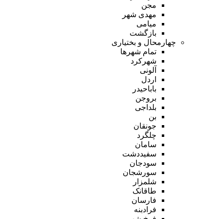
مجن
مهدی شهر
میامی
بازگشت
چهارمحال و بختیاری
تمام شهر‌ها
شهرکرد
آلونی
اردل
باباحیدر
بروجن
بلداجی
بن
جونقان
چلگرد
سامان
سفیددشت
سودجان
سورشجان
شلمزار
طاقانک
فارسان
فرادبنه
فرخ شهر