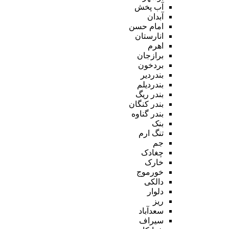
آب پخش
آبدان
امام حسن
انارستان
اهرم
برازجان
بردخون
بندردیر
بندردیلم
بندر ریگ
بندر کنگان
بندر گناوه
بنک
تنگ ارم
جم
چغادک
خارک
خورموج
دالکی
دلوار
ریز
سعدآباد
سیراف