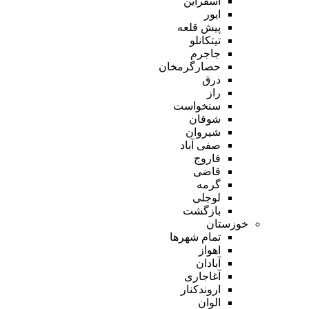
اسفراین
ایور
پیش قلعه
تیتکانلو
جاجرم
حصارگرمخان
درق
راز
سنخواست
شوقان
شیروان
صفی آباد
فاروج
قاضی
گرمه
لوجلی
بازگشت
خوزستان
تمام شهر‌ها
اهواز
آبادان
آغاجاری
اروندکنار
الوان