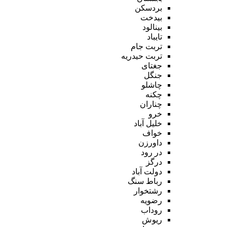
بردسکن
بیدخت
بینالود
تایباد
تربت جام
تربت حیدریه
جغتای
جنگل
چاشلو
چکنه
چناران
خرو
خلیل آباد
خواف
داورزن
در رود
درگز
دولت آباد
رباط سنگ
رشتخوار
رضویه
روداب
ریوش