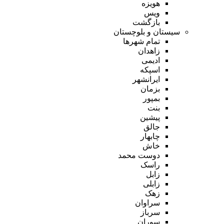
هویزه
ویس
بازگشت
سیستان و بلوچستان
تمام شهر‌ها
زاهدان
ادیمی
اسپکه
ایرانشهر
بزمان
بمپور
بنت
پیشین
جالق
چابهار
خاش
دوست محمد
راسک
زابل
زابلی
زهک
سراوان
سرباز
سوران