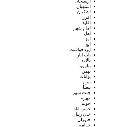
ارسنجان
استهبان
اشکنان
افزر
اقلید
امام شهر
اهل
اوز
ایج
ایزدخواست
باب انار
بالاده
بنارویه
بهمن
بوانات
بیرم
بیضا
جنت شهر
جهرم
جویم
حسن آباد
خان زنیان
خاوران
خرامه