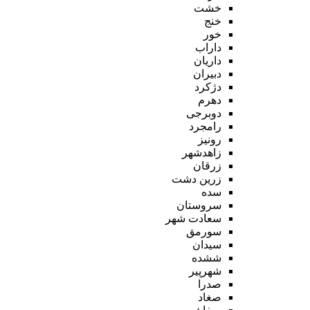
خشت
خنج
خور
داراب
داریان
دبیران
دژکرد
دهرم
دوبرجی
رامجرد
رونیز
زاهدشهر
زرقان
زرین دشت
سده
سروستان
سعادت شهر
سورمق
سیدان
ششده
شهرپیر
صدرا
صغاد