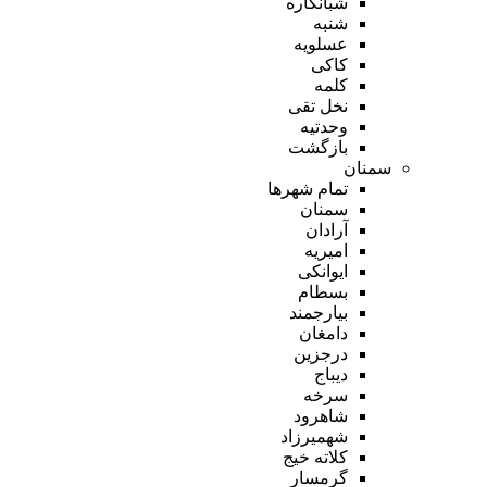
شبانکاره
شنبه
عسلویه
کاکی
کلمه
نخل تقی
وحدتیه
بازگشت
سمنان
تمام شهر‌ها
سمنان
آرادان
امیریه
ایوانکی
بسطام
بیارجمند
دامغان
درجزین
دیباج
سرخه
شاهرود
شهمیرزاد
کلاته خیج
گرمسار