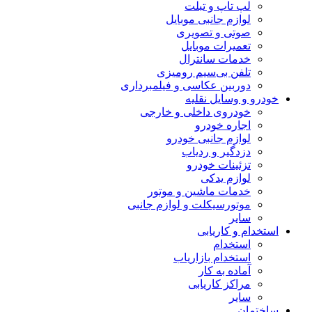
لپ تاپ و تبلت
لوازم جانبی موبایل
صوتی و تصویری
تعمیرات موبایل
خدمات سانترال
تلفن بی‌سیم رومیزی
دوربین عکاسی و فیلمبرداری
خودرو و وسایل نقلیه
خودروی داخلی و خارجی
اجاره خودرو
لوازم جانبی خودرو
دزدگیر و ردیاب
تزئینات خودرو
لوازم یدکی
خدمات ماشین و موتور
موتورسیکلت و لوازم جانبی
سایر
استخدام و کاریابی
استخدام
استخدام بازاریاب
آماده به کار
مراکز کاریابی
سایر
ساختمان