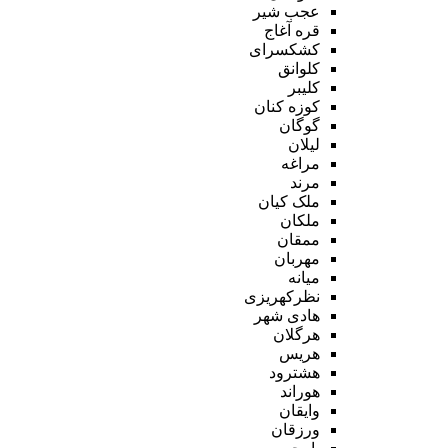
عجب شیر
قره آغاج
کشکسرای
کلوانق
کلیبر
کوزه کنان
گوگان
لیلان
مراغه
مرند
ملک کیان
ملکان
ممقان
مهربان
میانه
نظرکهریزی
هادی شهر
هرگلان
هریس
هشترود
هوراند
وایقان
ورزقان