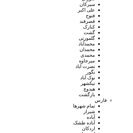
سیرکان
علی اکبر
فنوج
قصرقند
کنارک
گشت
گلمورتی
محمدآباد
محمدان
محمدی
میرجاوه
نصرت آباد
نگور
نوک آباد
نیکشهر
هیدوچ
بازگشت
فارس
تمام شهر‌ها
شیراز
آباده
آباده طشک
اردکان