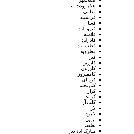
صفاشهر
علامرودشت
فدامی
فراشبند
فسا
فیروزآباد
قائمیه
قادرآباد
قطب آباد
قطرویه
قیر
کارزین
کازرون
کامفیروز
کره ای
کنارتخته
کوار
گراش
گله دار
لار
لامرد
لپویی
لطیفی
مبارک آباد دیز