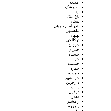
امیدیه
اندیمشک
ایذه
باغ ملک
بستان
بندر امام خمینی
ماهشهر
بهبهان
ترکالکی
جایزان
چمران
چوبیده
حر
حسینیه
حمزه
حمیدیه
خرمشهر
دارخوین
دزآب
دزفول
دهدز
رامشیر
رامهرمز
رفیع