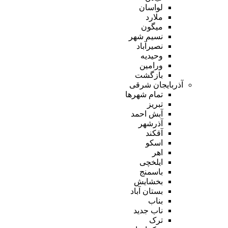
لواسان
ملارد
میگون
نسیم شهر
نصیرآباد
وحیدیه
ورامین
بازگشت
آذربایجان شرقی
تمام شهر‌ها
تبریز
آبش احمد
آذرشهر
آقکند
اسکو
اهر
ایلخچی
باسمنج
بخشایش
بستان آباد
بناب
ناب جدید
ترک