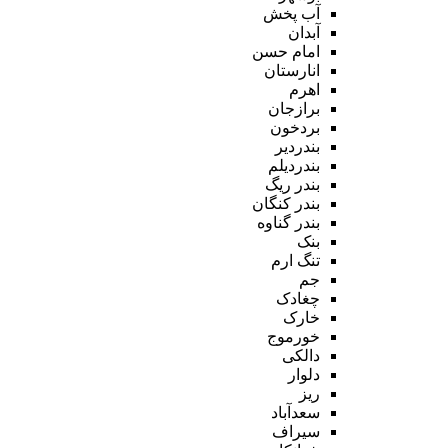
آب پخش
آبدان
امام حسن
انارستان
اهرم
برازجان
بردخون
بندردیر
بندردیلم
بندر ریگ
بندر کنگان
بندر گناوه
بنک
تنگ ارم
جم
چغادک
خارک
خورموج
دالکی
دلوار
ریز
سعدآباد
سیراف