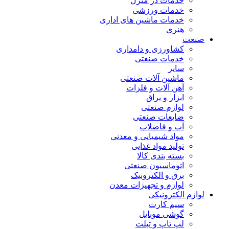
خدمات در منزل
خدمات ورزشی
خدمات ماشین های اداری
هنری
صنعت
کشاورزی و دامداری
خدمات صنعتی
سایر
ماشین آلات صنعتی
آهن آلات و فلزات
ابزار و یراق
لوازم صنعتی
ضایعات صنعتی
آب و فاضلاب
مواد شیمیایی و معدنی
تولید مواد غذایی
بسته بندی کالا
اتوماسیون صنعتی
برق و الکترونیک
لوازم و تجهیزات معدن
لوازم الکترونیکی
سیم کارت
گوشی موبایل
لپ تاپ و تبلت