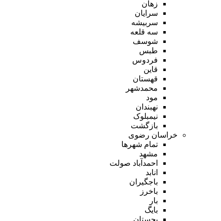
زهان
سرایان
سربیشه
سه قلعه
شوسف
طبس
فردوس
قاین
قهستان
محمدشهر
مود
نهبندان
نیمبلوک
بازگشت
خراسان رضوی
تمام شهر‌ها
مشهد
احمدآباد صولت
انابد
باجگیران
باخرز
بار
بایگ
بجستان