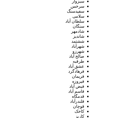
سبزوار
سرخس
سفیدسنگ
سلامی
سلطان آباد
سنگان
شادمهر
شاندیز
ششتمد
شهرآباد
شهرزو
صالح آباد
طرقبه
عشق آباد
فرهادگرد
فریمان
فیروزه
فیض آباد
قاسم آباد
قدمگاه
قلندرآباد
قوچان
کاخک
کاریز