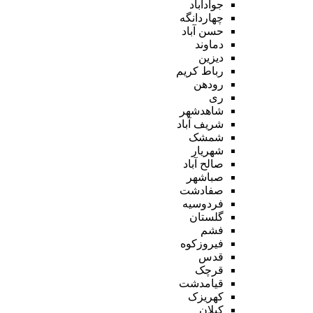
جوادآباد
چهاردانگه
حسن آباد
دماوند
دیزین
رباط کریم
رودهن
ری
شاهدشهر
شریف آباد
شمشک
شهریار
صالح آباد
صباشهر
صفادشت
فردوسیه
گلستان
فشم
فیروزکوه
قدس
قرچک
قیامدشت
کهریزک
کیلان