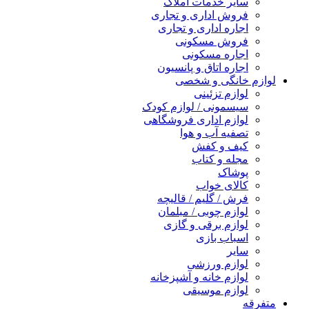
سایر خدمات املاک
فروش اداری و تجاری
اجاره اداری و تجاری
فروش مسکونی
اجاره مسکونی
اجاره اتاق و پانسیون
لوازم خانگی و شخصی
لوازم تزئینی
سیسمونی / لوازم کودک
لوازم اداری فروشگاهی
تصفیه آب و هوا
کیف و کفش
مجله و کتاب
پوشاک
کالای خواب
فرش / گلیم / قالیچه
لوازم چوبی / مبلمان
لوازم برقی و گازی
اسباب بازی
سایر
لوازم ورزشی
لوازم خانه و آشپزخانه
لوازم موسیقی
متفرقه