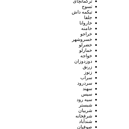
ترکمانچای
تسوج
تیکمه داش
جلفا
خاروانا
خامنه
خراجو
خسروشهر
خضرلو
خمارلو
خواجه
دوزدوزان
زرنق
زنوز
سراب
سردرود
سهند
سیس
سیه رود
شبستر
شربیان
شرفخانه
شندآباد
صوفیان