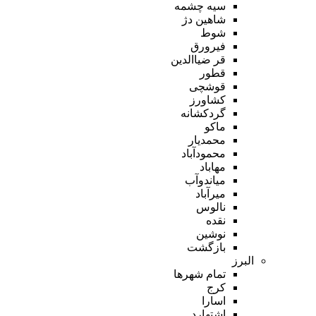
سیه چشمه
شاهین دژ
شوط
فیرورق
قر ضیاالدین
قطور
قوشچی
کشاورز
گردکشانه
ماکو
محمدیار
محمودآباد
مهاباد
میاندوآب
میرآباد
نالوس
نقده
نوشین
بازگشت
البرز
تمام شهر‌ها
کرج
اسارا
اشتهارد