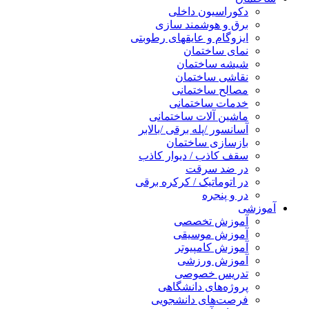
دکوراسیون داخلی
برق و هوشمند سازی
ایزوگام و عایقهای رطوبتی
نمای ساختمان
شیشه ساختمان
نقاشی ساختمان
مصالح ساختمانی
خدمات ساختمانی
ماشین آلات ساختمانی
آسانسور /پله برقی /بالابر
بازسازی ساختمان
سقف کاذب / دیوار کاذب
در ضد سرقت
در اتوماتیک / کرکره برقی
در و پنجره
آموزشی
آموزش تخصصی
آموزش موسیقی
آموزش کامپیوتر
آموزش ورزشی
تدریس خصوصی
پروژه‌های دانشگاهی
فرصت‌های دانشجویی