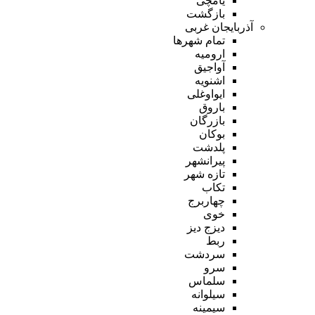
یامچی
بازگشت
آذربایجان غربی
تمام شهر‌ها
ارومیه
آواجیق
اشنویه
ایواوغلی
باروق
بازرگان
بوکان
پلدشت
پیرانشهر
تازه شهر
تکاب
چهاربرج
خوی
دیزج دیز
ربط
سردشت
سرو
سلماس
سیلوانه
سیمینه