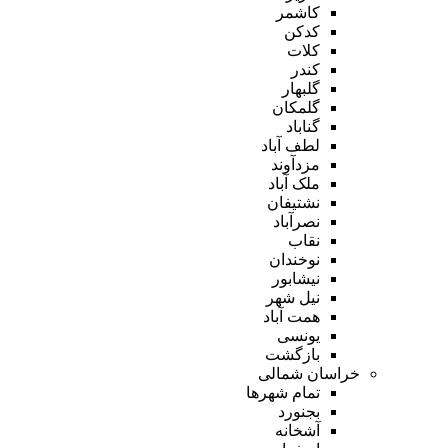
کاشمر
کدکن
کلات
کندر
گلبهار
گلمکان
گناباد
لطف آباد
مزدآوند
ملک آباد
نشتیفان
نصرآباد
نقاب
نوخندان
نیشابور
نیل شهر
همت آباد
یونسی
بازگشت
خراسان شمالی
تمام شهر‌ها
بجنورد
آشخانه