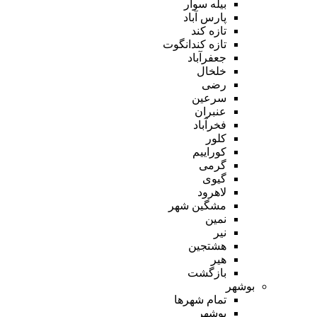
بیله سوار
پارس آباد
تازه کند
تازه کندانگوت
جعفرآباد
خلخال
رضی
سرعین
عنبران
فخرآباد
کلور
کوراییم
گرمی
گیوی
لاهرود
مشگین شهر
نمین
نیر
هشتجین
هیر
بازگشت
بوشهر
تمام شهر‌ها
بوشهر