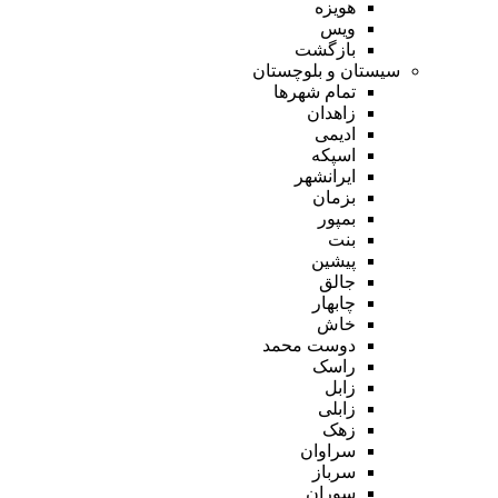
هویزه
ویس
بازگشت
سیستان و بلوچستان
تمام شهر‌ها
زاهدان
ادیمی
اسپکه
ایرانشهر
بزمان
بمپور
بنت
پیشین
جالق
چابهار
خاش
دوست محمد
راسک
زابل
زابلی
زهک
سراوان
سرباز
سوران