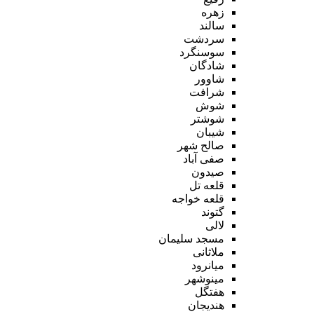
زهره
سالند
سردشت
سوسنگرد
شادگان
شاوور
شرافت
شوش
شوشتر
شیبان
صالح شهر
صفی آباد
صیدون
قلعه تل
قلعه خواجه
گتوند
لالی
مسجد سلیمان
ملاثانی
میانرود
مینوشهر
هفتگل
هندیجان