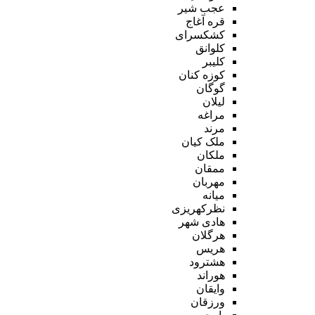
عجب شیر
قره آغاج
کشکسرای
کلوانق
کلیبر
کوزه کنان
گوگان
لیلان
مراغه
مرند
ملک کیان
ملکان
ممقان
مهربان
میانه
نظرکهریزی
هادی شهر
هرگلان
هریس
هشترود
هوراند
وایقان
ورزقان