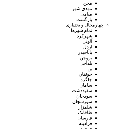
مجن
مهدی شهر
میامی
بازگشت
چهارمحال و بختیاری
تمام شهر‌ها
شهرکرد
آلونی
اردل
باباحیدر
بروجن
بلداجی
بن
جونقان
چلگرد
سامان
سفیددشت
سودجان
سورشجان
شلمزار
طاقانک
فارسان
فرادبنه
فرخ شهر