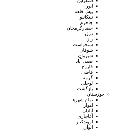
اسفراین
ایور
پیش قلعه
تیتکانلو
جاجرم
حصارگرمخان
درق
راز
سنخواست
شوقان
شیروان
صفی آباد
فاروج
قاضی
گرمه
لوجلی
بازگشت
خوزستان
تمام شهر‌ها
اهواز
آبادان
آغاجاری
اروندکنار
الوان