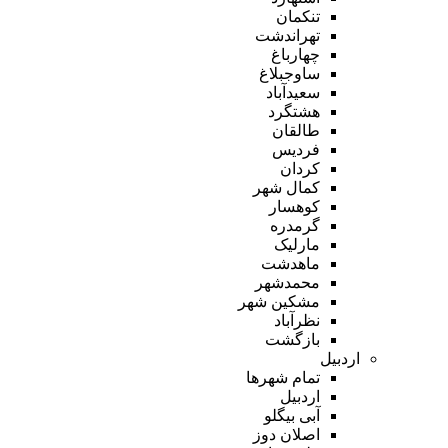
تنکمان
تهراندشت
چهارباغ
ساوجبلاغ
سعیدآباد
هشتگرد
طالقان
فردیس
کردان
کمال شهر
کوهسار
گرمدره
مارلیک
ماهدشت
محمدشهر
مشکین شهر
نظرآباد
بازگشت
اردبیل
تمام شهر‌ها
اردبیل
آبی بیگلو
اصلان دوز