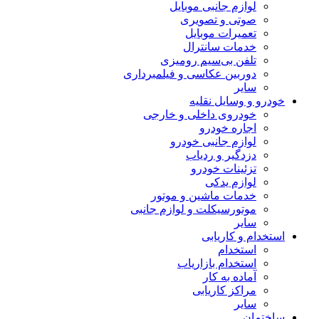
لوازم جانبی موبایل
صوتی و تصویری
تعمیرات موبایل
خدمات سانترال
تلفن بی‌سیم رومیزی
دوربین عکاسی و فیلمبرداری
سایر
خودرو و وسایل نقلیه
خودروی داخلی و خارجی
اجاره خودرو
لوازم جانبی خودرو
دزدگیر و ردیاب
تزئینات خودرو
لوازم یدکی
خدمات ماشین و موتور
موتورسیکلت و لوازم جانبی
سایر
استخدام و کاریابی
استخدام
استخدام بازاریاب
آماده به کار
مراکز کاریابی
سایر
ساختمان