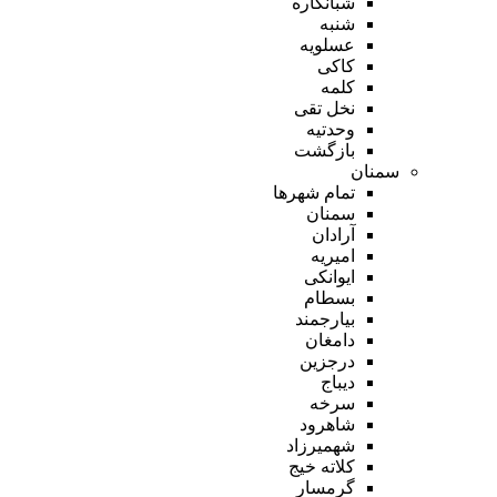
شبانکاره
شنبه
عسلویه
کاکی
کلمه
نخل تقی
وحدتیه
بازگشت
سمنان
تمام شهر‌ها
سمنان
آرادان
امیریه
ایوانکی
بسطام
بیارجمند
دامغان
درجزین
دیباج
سرخه
شاهرود
شهمیرزاد
کلاته خیج
گرمسار