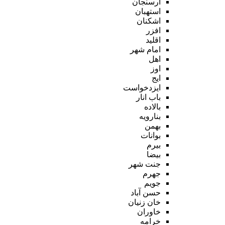
ارسنجان
استهبان
اشکنان
افزر
اقلید
امام شهر
اهل
اوز
ایج
ایزدخواست
باب انار
بالاده
بنارویه
بهمن
بوانات
بیرم
بیضا
جنت شهر
جهرم
جویم
حسن آباد
خان زنیان
خاوران
خرامه