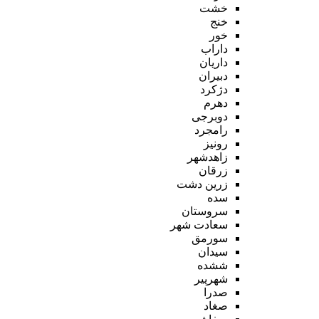
خشت
خنج
خور
داراب
داریان
دبیران
دژکرد
دهرم
دوبرجی
رامجرد
رونیز
زاهدشهر
زرقان
زرین دشت
سده
سروستان
سعادت شهر
سورمق
سیدان
ششده
شهرپیر
صدرا
صغاد