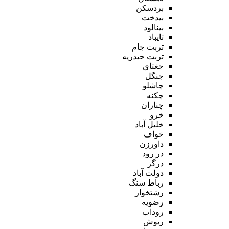
بردسکن
بیدخت
بینالود
تایباد
تربت جام
تربت حیدریه
جغتای
جنگل
چاشلو
چکنه
چناران
خرو
خلیل آباد
خواف
داورزن
در رود
درگز
دولت آباد
رباط سنگ
رشتخوار
رضویه
روداب
ریوش