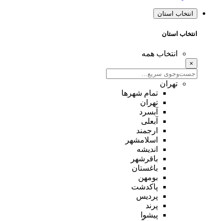
انتخاب استان
انتخاب استان
انتخاب همه
×
تهران
تمام شهر‌ها
تهران
آبسرد
آبعلی
ارجمند
اسلامشهر
اندیشه
باقرشهر
باغستان
بومهن
پاکدشت
پردیس
پرند
پیشوا