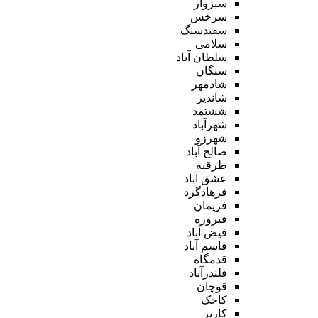
سبزوار
سرخس
سفیدسنگ
سلامی
سلطان آباد
سنگان
شادمهر
شاندیز
ششتمد
شهرآباد
شهرزو
صالح آباد
طرقبه
عشق آباد
فرهادگرد
فریمان
فیروزه
فیض آباد
قاسم آباد
قدمگاه
قلندرآباد
قوچان
کاخک
کاریز