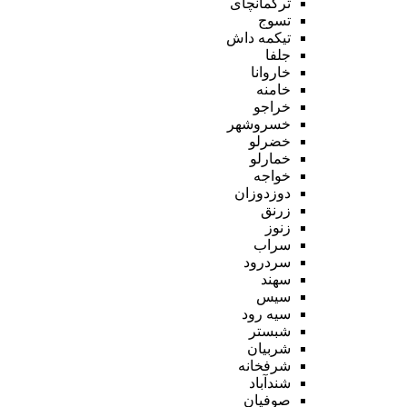
ترکمانچای
تسوج
تیکمه داش
جلفا
خاروانا
خامنه
خراجو
خسروشهر
خضرلو
خمارلو
خواجه
دوزدوزان
زرنق
زنوز
سراب
سردرود
سهند
سیس
سیه رود
شبستر
شربیان
شرفخانه
شندآباد
صوفیان