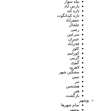
بیله سوار
پارس آباد
تازه کند
تازه کندانگوت
جعفرآباد
خلخال
رضی
سرعین
عنبران
فخرآباد
کلور
کوراییم
گرمی
گیوی
لاهرود
مشگین شهر
نمین
نیر
هشتجین
هیر
بازگشت
بوشهر
تمام شهر‌ها
بوشهر