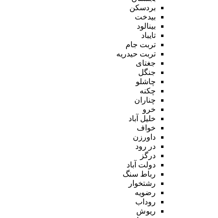
بردسکن
بیدخت
بینالود
تایباد
تربت جام
تربت حیدریه
جغتای
جنگل
چاشلو
چکنه
چناران
خرو
خلیل آباد
خواف
داورزن
در رود
درگز
دولت آباد
رباط سنگ
رشتخوار
رضویه
روداب
ریوش