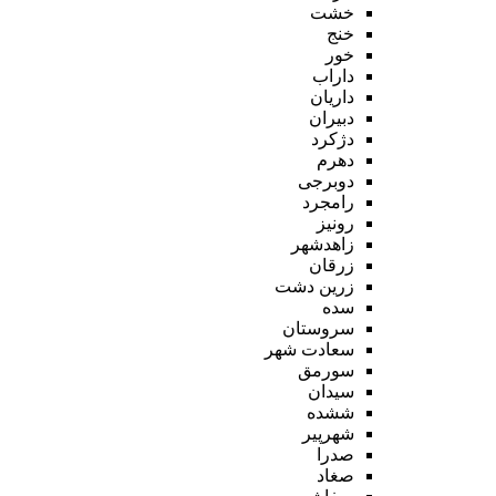
خشت
خنج
خور
داراب
داریان
دبیران
دژکرد
دهرم
دوبرجی
رامجرد
رونیز
زاهدشهر
زرقان
زرین دشت
سده
سروستان
سعادت شهر
سورمق
سیدان
ششده
شهرپیر
صدرا
صغاد