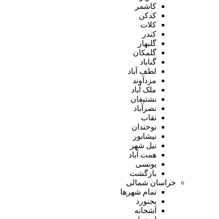
کاشمر
کدکن
کلات
کندر
گلبهار
گلمکان
گناباد
لطف آباد
مزدآوند
ملک آباد
نشتیفان
نصرآباد
نقاب
نوخندان
نیشابور
نیل شهر
همت آباد
یونسی
بازگشت
خراسان شمالی
تمام شهر‌ها
بجنورد
آشخانه