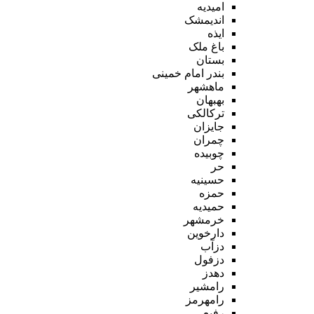
امیدیه
اندیمشک
ایذه
باغ ملک
بستان
بندر امام خمینی
ماهشهر
بهبهان
ترکالکی
جایزان
چمران
چوبیده
حر
حسینیه
حمزه
حمیدیه
خرمشهر
دارخوین
دزآب
دزفول
دهدز
رامشیر
رامهرمز
رفیع