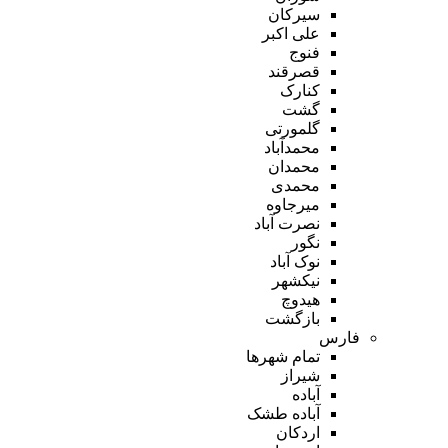
سیرکان
علی اکبر
فنوج
قصرقند
کنارک
گشت
گلمورتی
محمدآباد
محمدان
محمدی
میرجاوه
نصرت آباد
نگور
نوک آباد
نیکشهر
هیدوچ
بازگشت
فارس
تمام شهر‌ها
شیراز
آباده
آباده طشک
اردکان