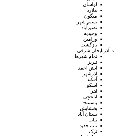
لواسان
ملارد
میگون
نسیم شهر
نصیرآباد
وحیدیه
ورامین
بازگشت
آذربایجان شرقی
تمام شهر‌ها
تبریز
آبش احمد
آذرشهر
آقکند
اسکو
اهر
ایلخچی
باسمنج
بخشایش
بستان آباد
بناب
ناب جدید
ترک