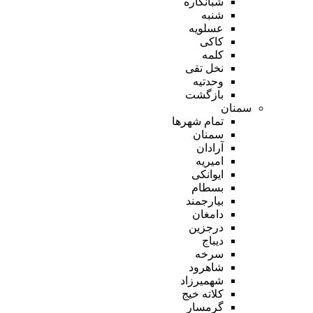
شبانکاره
شنبه
عسلویه
کاکی
کلمه
نخل تقی
وحدتیه
بازگشت
سمنان
تمام شهر‌ها
سمنان
آرادان
امیریه
ایوانکی
بسطام
بیارجمند
دامغان
درجزین
دیباج
سرخه
شاهرود
شهمیرزاد
کلاته خیج
گرمسار