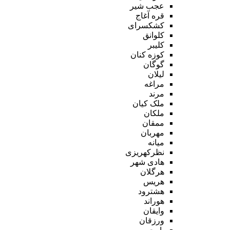
عجب شیر
قره آغاج
کشکسرای
کلوانق
کلیبر
کوزه کنان
گوگان
لیلان
مراغه
مرند
ملک کیان
ملکان
ممقان
مهربان
میانه
نظرکهریزی
هادی شهر
هرگلان
هریس
هشترود
هوراند
وایقان
ورزقان