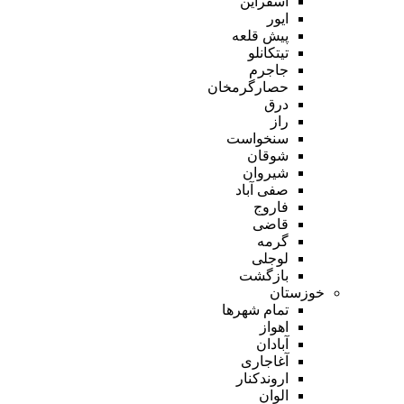
اسفراین
ایور
پیش قلعه
تیتکانلو
جاجرم
حصارگرمخان
درق
راز
سنخواست
شوقان
شیروان
صفی آباد
فاروج
قاضی
گرمه
لوجلی
بازگشت
خوزستان
تمام شهر‌ها
اهواز
آبادان
آغاجاری
اروندکنار
الوان