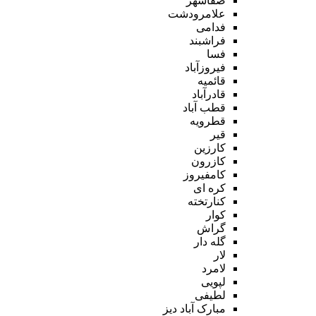
صفاشهر
علامرودشت
فدامی
فراشبند
فسا
فیروزآباد
قائمیه
قادرآباد
قطب آباد
قطرویه
قیر
کارزین
کازرون
کامفیروز
کره ای
کنارتخته
کوار
گراش
گله دار
لار
لامرد
لپویی
لطیفی
مبارک آباد دیز