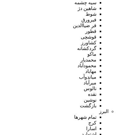
سیه چشمه
شاهین دژ
شوط
فیرورق
قر ضیاالدین
قطور
قوشچی
کشاورز
گردکشانه
ماکو
محمدیار
محمودآباد
مهاباد
میاندوآب
میرآباد
نالوس
نقده
نوشین
بازگشت
البرز
تمام شهر‌ها
کرج
اسارا
اشتهارد