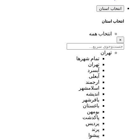
انتخاب استان
انتخاب استان
انتخاب همه
×
تهران
تمام شهر‌ها
تهران
آبسرد
آبعلی
ارجمند
اسلامشهر
اندیشه
باقرشهر
باغستان
بومهن
پاکدشت
پردیس
پرند
پیشوا