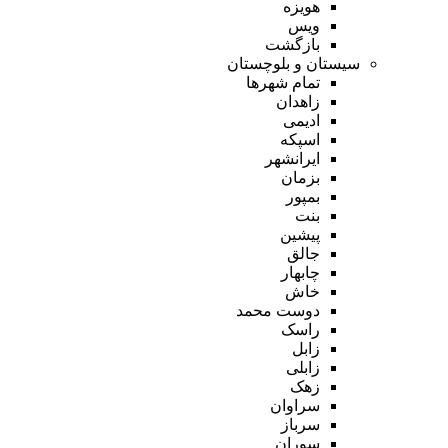
هویزه
ویس
بازگشت
سیستان و بلوچستان
تمام شهر‌ها
زاهدان
ادیمی
اسپکه
ایرانشهر
بزمان
بمپور
بنت
پیشین
جالق
چابهار
خاش
دوست محمد
راسک
زابل
زابلی
زهک
سراوان
سرباز
سوران