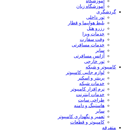
آموزشگاه
آموزشگاه زبان
گردشگری
تور داخلی
بلیط هواپیما و قطار
رزرو هتل
خدمات ویزا
وقت سفارت
خدمات مسافرتی
سایر
آژانس مسافرتی
تور خارجی
کامپیوتر و شبکه
لوازم جانبی کامپیوتر
پرینتر و اسکنر
خدمات شبکه
نرم افزار کامپیوتر
خدمات اینترنت
طراحی سایت
هاستینگ و دامنه
سایر
تعمیر و نگهداری کامپیوتر
کامپیوتر و قطعات
متفرقه