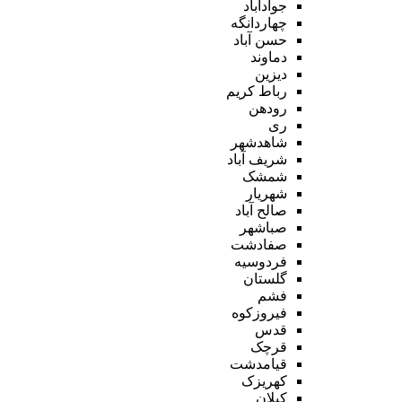
جوادآباد
چهاردانگه
حسن آباد
دماوند
دیزین
رباط کریم
رودهن
ری
شاهدشهر
شریف آباد
شمشک
شهریار
صالح آباد
صباشهر
صفادشت
فردوسیه
گلستان
فشم
فیروزکوه
قدس
قرچک
قیامدشت
کهریزک
کیلان