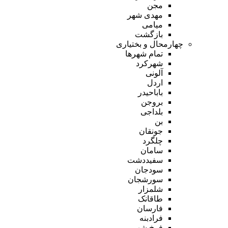
مجن
مهدی شهر
میامی
بازگشت
چهارمحال و بختیاری
تمام شهر‌ها
شهرکرد
آلونی
اردل
باباحیدر
بروجن
بلداجی
بن
جونقان
چلگرد
سامان
سفیددشت
سودجان
سورشجان
شلمزار
طاقانک
فارسان
فرادبنه
فرخ شهر