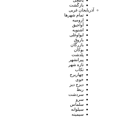
یامچی
بازگشت
آذربایجان غربی
تمام شهر‌ها
ارومیه
آواجیق
اشنویه
ایواوغلی
باروق
بازرگان
بوکان
پلدشت
پیرانشهر
تازه شهر
تکاب
چهاربرج
خوی
دیزج دیز
ربط
سردشت
سرو
سلماس
سیلوانه
سیمینه