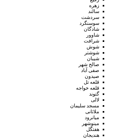
زهره
سالند
سردشت
سوسنگرد
شادگان
شاوور
شرافت
شوش
شوشتر
شیبان
صالح شهر
صفی آباد
صیدون
قلعه تل
قلعه خواجه
گتوند
لالی
مسجد سلیمان
ملاثانی
میانرود
مینوشهر
هفتگل
هندیجان