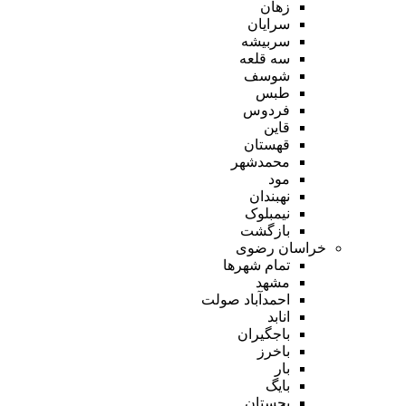
زهان
سرایان
سربیشه
سه قلعه
شوسف
طبس
فردوس
قاین
قهستان
محمدشهر
مود
نهبندان
نیمبلوک
بازگشت
خراسان رضوی
تمام شهر‌ها
مشهد
احمدآباد صولت
انابد
باجگیران
باخرز
بار
بایگ
بجستان