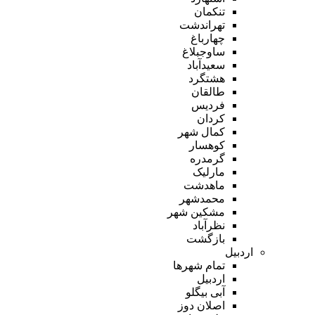
تنکمان
تهراندشت
چهارباغ
ساوجبلاغ
سعیدآباد
هشتگرد
طالقان
فردیس
کردان
کمال شهر
کوهسار
گرمدره
مارلیک
ماهدشت
محمدشهر
مشکین شهر
نظرآباد
بازگشت
اردبیل
تمام شهر‌ها
اردبیل
آبی بیگلو
اصلان دوز