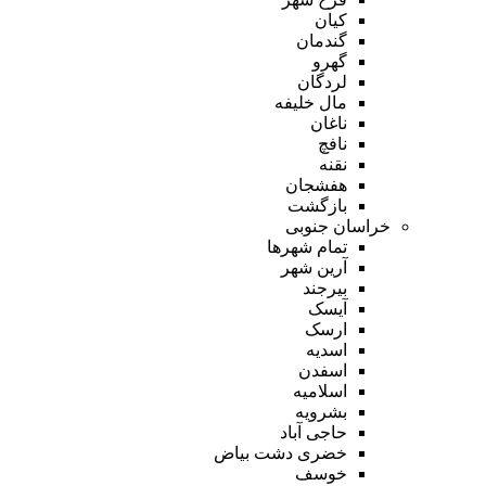
کیان
گندمان
گهرو
لردگان
مال خلیفه
ناغان
نافچ
نقنه
هفشجان
بازگشت
خراسان جنوبی
تمام شهر‌ها
آرین شهر
بیرجند
آیسک
ارسک
اسدیه
اسفدن
اسلامیه
بشرویه
حاجی آباد
خضری دشت بیاض
خوسف