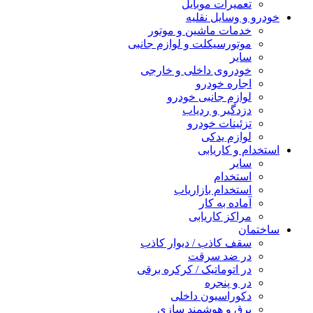
تعمیرات موبایل
خودرو و وسایل نقلیه
خدمات ماشین و موتور
موتورسیکلت و لوازم جانبی
سایر
خودروی داخلی و خارجی
اجاره خودرو
لوازم جانبی خودرو
دزدگیر و ردیاب
تزئینات خودرو
لوازم یدکی
استخدام و کاریابی
سایر
استخدام
استخدام بازاریاب
آماده به کار
مراکز کاریابی
ساختمان
سقف کاذب / دیوار کاذب
در ضد سرقت
در اتوماتیک / کرکره برقی
در و پنجره
دکوراسیون داخلی
برق و هوشمند سازی