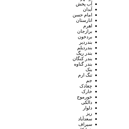
آب پخش
آبدان
امام حسن
انارستان
اهرم
برازجان
بردخون
بندردیر
بندردیلم
بندر ریگ
بندر کنگان
بندر گناوه
بنک
تنگ ارم
جم
چغادک
خارک
خورموج
دالکی
دلوار
ریز
سعدآباد
سیراف