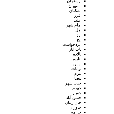
ارسنجان
استهبان
اشکنان
افزر
اقلید
امام شهر
اهل
اوز
ایج
ایزدخواست
باب انار
بالاده
بنارویه
بهمن
بوانات
بیرم
بیضا
جنت شهر
جهرم
جویم
حسن آباد
خان زنیان
خاوران
خرامه