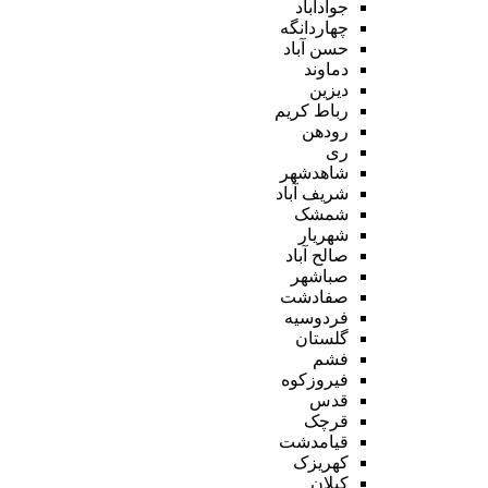
جوادآباد
چهاردانگه
حسن آباد
دماوند
دیزین
رباط کریم
رودهن
ری
شاهدشهر
شریف آباد
شمشک
شهریار
صالح آباد
صباشهر
صفادشت
فردوسیه
گلستان
فشم
فیروزکوه
قدس
قرچک
قیامدشت
کهریزک
کیلان