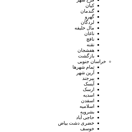
کیان
گندمان
گهرو
لردگان
مال خلیفه
ناغان
نافچ
نقنه
هفشجان
بازگشت
خراسان جنوبی
تمام شهر‌ها
آرین شهر
بیرجند
آیسک
ارسک
اسدیه
اسفدن
اسلامیه
بشرویه
حاجی آباد
خضری دشت بیاض
خوسف