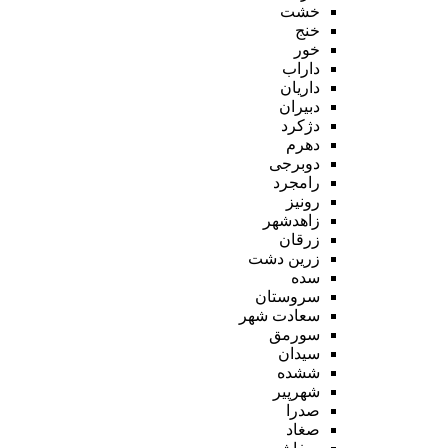
خشت
خنج
خور
داراب
داریان
دبیران
دژکرد
دهرم
دوبرجی
رامجرد
رونیز
زاهدشهر
زرقان
زرین دشت
سده
سروستان
سعادت شهر
سورمق
سیدان
ششده
شهرپیر
صدرا
صغاد