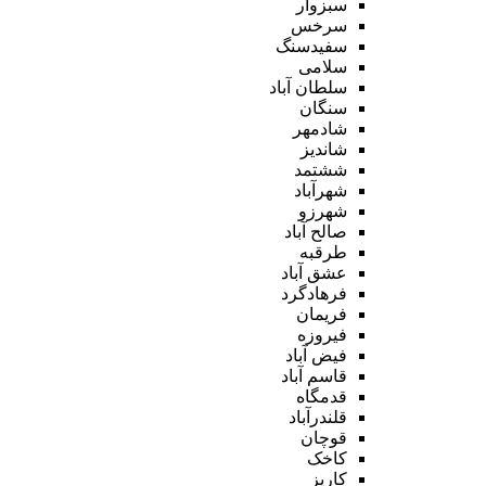
سبزوار
سرخس
سفیدسنگ
سلامی
سلطان آباد
سنگان
شادمهر
شاندیز
ششتمد
شهرآباد
شهرزو
صالح آباد
طرقبه
عشق آباد
فرهادگرد
فریمان
فیروزه
فیض آباد
قاسم آباد
قدمگاه
قلندرآباد
قوچان
کاخک
کاریز