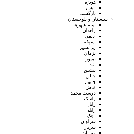
هویزه
ویس
بازگشت
سیستان و بلوچستان
تمام شهر‌ها
زاهدان
ادیمی
اسپکه
ایرانشهر
بزمان
بمپور
بنت
پیشین
جالق
چابهار
خاش
دوست محمد
راسک
زابل
زابلی
زهک
سراوان
سرباز
سوران