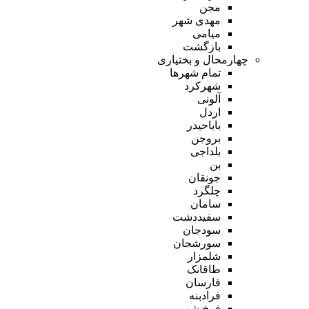
مجن
مهدی شهر
میامی
بازگشت
چهارمحال و بختیاری
تمام شهر‌ها
شهرکرد
آلونی
اردل
باباحیدر
بروجن
بلداجی
بن
جونقان
چلگرد
سامان
سفیددشت
سودجان
سورشجان
شلمزار
طاقانک
فارسان
فرادبنه
فرخ شهر