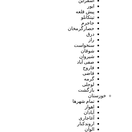
اسفراین
ایور
پیش قلعه
تیتکانلو
جاجرم
حصارگرمخان
درق
راز
سنخواست
شوقان
شیروان
صفی آباد
فاروج
قاضی
گرمه
لوجلی
بازگشت
خوزستان
تمام شهر‌ها
اهواز
آبادان
آغاجاری
اروندکنار
الوان