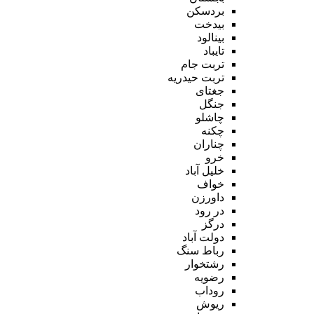
بردسکن
بیدخت
بینالود
تایباد
تربت جام
تربت حیدریه
جغتای
جنگل
چاشلو
چکنه
چناران
خرو
خلیل آباد
خواف
داورزن
در رود
درگز
دولت آباد
رباط سنگ
رشتخوار
رضویه
روداب
ریوش