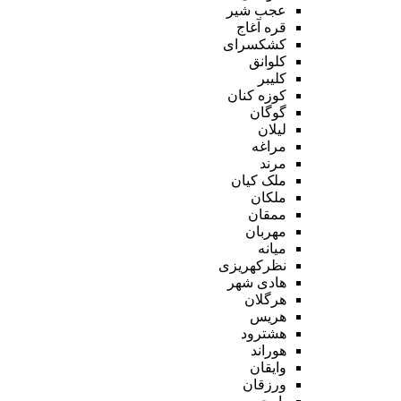
عجب شیر
قره آغاج
کشکسرای
کلوانق
کلیبر
کوزه کنان
گوگان
لیلان
مراغه
مرند
ملک کیان
ملکان
ممقان
مهربان
میانه
نظرکهریزی
هادی شهر
هرگلان
هریس
هشترود
هوراند
وایقان
ورزقان