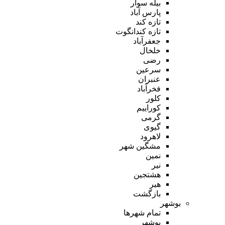
بیله سوار
پارس آباد
تازه کند
تازه کندانگوت
جعفرآباد
خلخال
رضی
سرعین
عنبران
فخرآباد
کلور
کوراییم
گرمی
گیوی
لاهرود
مشگین شهر
نمین
نیر
هشتجین
هیر
بازگشت
بوشهر
تمام شهر‌ها
بوشهر