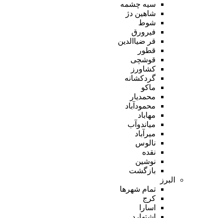
سیه چشمه
شاهین دژ
شوط
فیرورق
قر ضیاالدین
قطور
قوشچی
کشاورز
گردکشانه
ماکو
محمدیار
محمودآباد
مهاباد
میاندوآب
میرآباد
نالوس
نقده
نوشین
بازگشت
البرز
تمام شهر‌ها
کرج
اسارا
اشتهارد