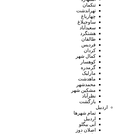
تنکمان
تهراندشت
چهارباغ
ساوجبلاغ
سعیدآباد
هشتگرد
طالقان
فردیس
کردان
کمال شهر
کوهسار
گرمدره
مارلیک
ماهدشت
محمدشهر
مشکین شهر
نظرآباد
بازگشت
اردبیل
تمام شهر‌ها
اردبیل
آبی بیگلو
اصلان دوز