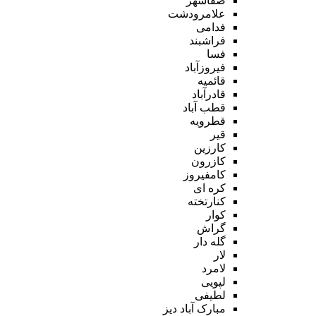
صفاشهر
علامرودشت
فدامی
فراشبند
فسا
فیروزآباد
قائمیه
قادرآباد
قطب آباد
قطرویه
قیر
کارزین
کازرون
کامفیروز
کره ای
کنارتخته
کوار
گراش
گله دار
لار
لامرد
لپویی
لطیفی
مبارک آباد دیز