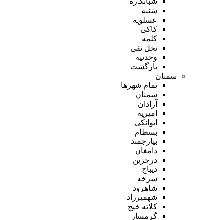
شبانکاره
شنبه
عسلویه
کاکی
کلمه
نخل تقی
وحدتیه
بازگشت
سمنان
تمام شهر‌ها
سمنان
آرادان
امیریه
ایوانکی
بسطام
بیارجمند
دامغان
درجزین
دیباج
سرخه
شاهرود
شهمیرزاد
کلاته خیج
گرمسار