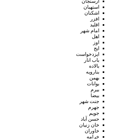
ارسنجان
استهبان
اشکنان
افزر
اقلید
امام شهر
اهل
اوز
ایج
ایزدخواست
باب انار
بالاده
بنارویه
بهمن
بوانات
بیرم
بیضا
جنت شهر
جهرم
جویم
حسن آباد
خان زنیان
خاوران
خرامه