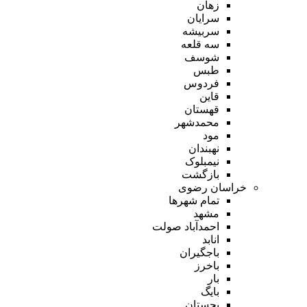
زهان
سرایان
سربیشه
سه قلعه
شوسف
طبس
فردوس
قاین
قهستان
محمدشهر
مود
نهبندان
نیمبلوک
بازگشت
خراسان رضوی
تمام شهر‌ها
مشهد
احمدآباد صولت
انابد
باجگیران
باخرز
بار
بایگ
بجستان