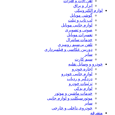
آهن آلات و فلزات
ابزار و یراق
لوازم الکترونیکی
گوشی موبایل
لپ تاپ و تبلت
لوازم جانبی موبایل
صوتی و تصویری
تعمیرات موبایل
خدمات سانترال
تلفن بی‌سیم رومیزی
دوربین عکاسی و فیلمبرداری
سایر
سیم کارت
خودرو و وسایل نقلیه
اجاره خودرو
لوازم جانبی خودرو
دزدگیر و ردیاب
تزئینات خودرو
لوازم یدکی
خدمات ماشین و موتور
موتورسیکلت و لوازم جانبی
سایر
خودروی داخلی و خارجی
متفرقه