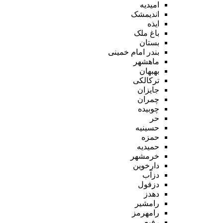
امیدیه
اندیمشک
ایذه
باغ ملک
بستان
بندر امام خمینی
ماهشهر
بهبهان
ترکالکی
جایزان
چمران
چوبیده
حر
حسینیه
حمزه
حمیدیه
خرمشهر
دارخوین
دزآب
دزفول
دهدز
رامشیر
رامهرمز
رفیع