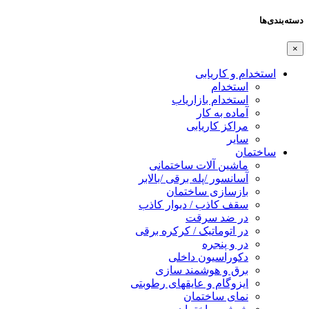
دسته‌بندی‌ها
×
استخدام و کاریابی
استخدام
استخدام بازاریاب
آماده به کار
مراکز کاریابی
سایر
ساختمان
ماشین آلات ساختمانی
آسانسور /پله برقی /بالابر
بازسازی ساختمان
سقف کاذب / دیوار کاذب
در ضد سرقت
در اتوماتیک / کرکره برقی
در و پنجره
دکوراسیون داخلی
برق و هوشمند سازی
ایزوگام و عایقهای رطوبتی
نمای ساختمان