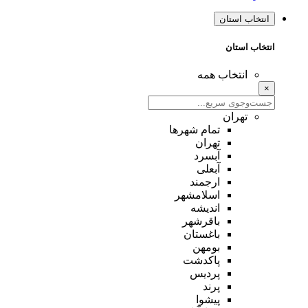
انتخاب استان
انتخاب استان
انتخاب همه
×
تهران
تمام شهر‌ها
تهران
آبسرد
آبعلی
ارجمند
اسلامشهر
اندیشه
باقرشهر
باغستان
بومهن
پاکدشت
پردیس
پرند
پیشوا