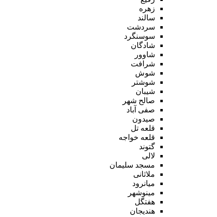
زهره
سالند
سردشت
سوسنگرد
شادگان
شاوور
شرافت
شوش
شوشتر
شیبان
صالح شهر
صفی آباد
صیدون
قلعه تل
قلعه خواجه
گتوند
لالی
مسجد سلیمان
ملاثانی
میانرود
مینوشهر
هفتگل
هندیجان