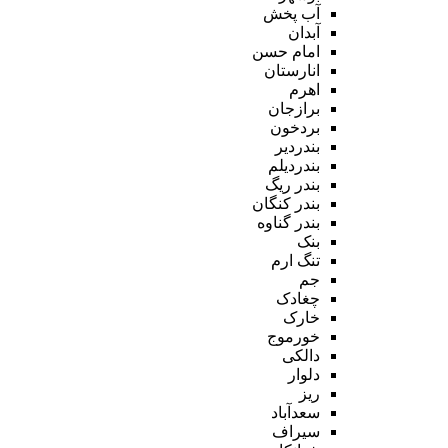
آب پخش
آبدان
امام حسن
انارستان
اهرم
برازجان
بردخون
بندردیر
بندردیلم
بندر ریگ
بندر کنگان
بندر گناوه
بنک
تنگ ارم
جم
چغادک
خارک
خورموج
دالکی
دلوار
ریز
سعدآباد
سیراف