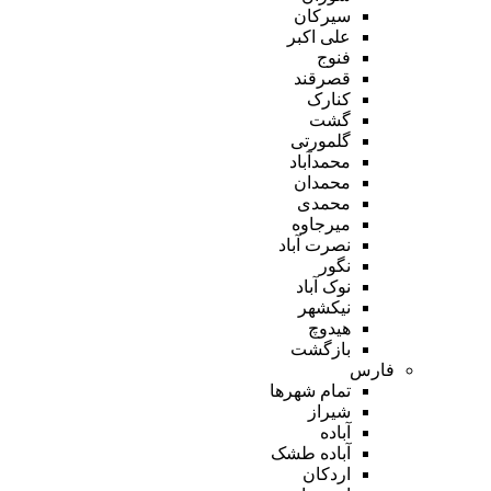
سیرکان
علی اکبر
فنوج
قصرقند
کنارک
گشت
گلمورتی
محمدآباد
محمدان
محمدی
میرجاوه
نصرت آباد
نگور
نوک آباد
نیکشهر
هیدوچ
بازگشت
فارس
تمام شهر‌ها
شیراز
آباده
آباده طشک
اردکان