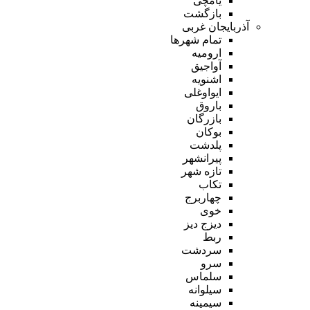
یامچی
بازگشت
آذربایجان غربی
تمام شهر‌ها
ارومیه
آواجیق
اشنویه
ایواوغلی
باروق
بازرگان
بوکان
پلدشت
پیرانشهر
تازه شهر
تکاب
چهاربرج
خوی
دیزج دیز
ربط
سردشت
سرو
سلماس
سیلوانه
سیمینه