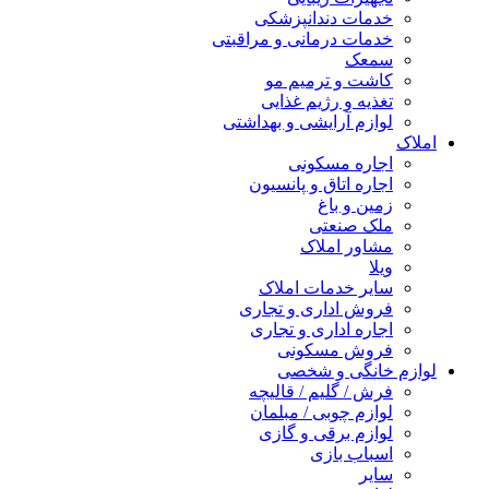
خدمات دندانپزشکی
خدمات درمانی و مراقبتی
سمعک
کاشت و ترمیم مو
تغذیه و رژیم غذایی
لوازم آرایشی و بهداشتی
املاک
اجاره مسکونی
اجاره اتاق و پانسیون
زمین و باغ
ملک صنعتی
مشاور املاک
ویلا
سایر خدمات املاک
فروش اداری و تجاری
اجاره اداری و تجاری
فروش مسکونی
لوازم خانگی و شخصی
فرش / گلیم / قالیچه
لوازم چوبی / مبلمان
لوازم برقی و گازی
اسباب بازی
سایر