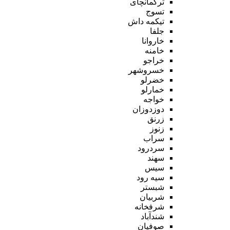
ترکمانچای
تسوج
تیکمه داش
جلفا
خاروانا
خامنه
خراجو
خسروشهر
خضرلو
خمارلو
خواجه
دوزدوزان
زرنق
زنوز
سراب
سردرود
سهند
سیس
سیه رود
شبستر
شربیان
شرفخانه
شندآباد
صوفیان