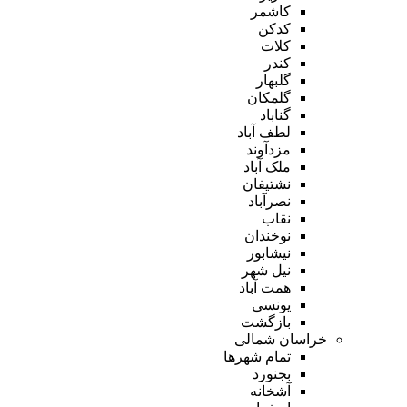
کاشمر
کدکن
کلات
کندر
گلبهار
گلمکان
گناباد
لطف آباد
مزدآوند
ملک آباد
نشتیفان
نصرآباد
نقاب
نوخندان
نیشابور
نیل شهر
همت آباد
یونسی
بازگشت
خراسان شمالی
تمام شهر‌ها
بجنورد
آشخانه