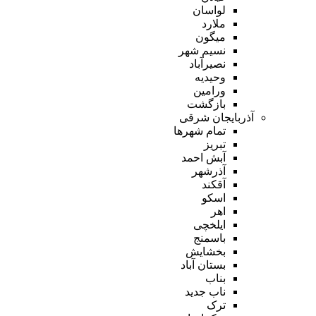
لواسان
ملارد
میگون
نسیم شهر
نصیرآباد
وحیدیه
ورامین
بازگشت
آذربایجان شرقی
تمام شهر‌ها
تبریز
آبش احمد
آذرشهر
آقکند
اسکو
اهر
ایلخچی
باسمنج
بخشایش
بستان آباد
بناب
ناب جدید
ترک