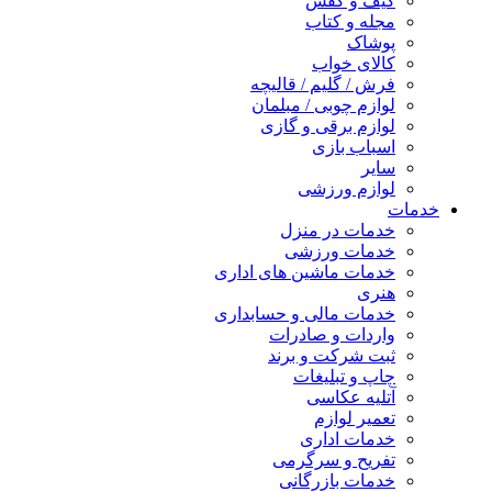
کیف و کفش
مجله و کتاب
پوشاک
کالای خواب
فرش / گلیم / قالیچه
لوازم چوبی / مبلمان
لوازم برقی و گازی
اسباب بازی
سایر
لوازم ورزشی
خدمات
خدمات در منزل
خدمات ورزشی
خدمات ماشین های اداری
هنری
خدمات مالی و حسابداری
واردات و صادرات
ثبت شرکت و برند
چاپ و تبلیغات
آتلیه عکاسی
تعمیر لوازم
خدمات اداری
تفریح و سرگرمی
خدمات بازرگانی