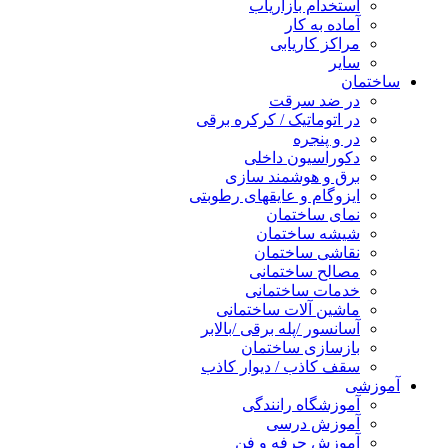
استخدام بازاریاب
آماده به کار
مراکز کاریابی
سایر
ساختمان
در ضد سرقت
در اتوماتیک / کرکره برقی
در و پنجره
دکوراسیون داخلی
برق و هوشمند سازی
ایزوگام و عایقهای رطوبتی
نمای ساختمان
شیشه ساختمان
نقاشی ساختمان
مصالح ساختمانی
خدمات ساختمانی
ماشین آلات ساختمانی
آسانسور /پله برقی /بالابر
بازسازی ساختمان
سقف کاذب / دیوار کاذب
آموزشی
آموزشگاه رانندگی
آموزش درسی
آموزش حرفه و فن