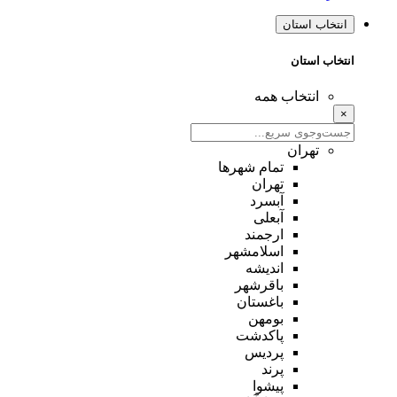
انتخاب استان
انتخاب استان
انتخاب همه
×
تهران
تمام شهر‌ها
تهران
آبسرد
آبعلی
ارجمند
اسلامشهر
اندیشه
باقرشهر
باغستان
بومهن
پاکدشت
پردیس
پرند
پیشوا