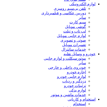
لوازم الکترونیکی
تلفن بی‌سیم رومیزی
دوربین عکاسی و فیلمبرداری
سایر
سیم کارت
گوشی موبایل
لپ تاپ و تبلت
لوازم جانبی موبایل
صوتی و تصویری
تعمیرات موبایل
خدمات سانترال
خودرو و وسایل نقلیه
موتورسیکلت و لوازم جانبی
سایر
خودروی داخلی و خارجی
اجاره خودرو
لوازم جانبی خودرو
دزدگیر و ردیاب
تزئینات خودرو
لوازم یدکی
خدمات ماشین و موتور
استخدام و کاریابی
استخدام