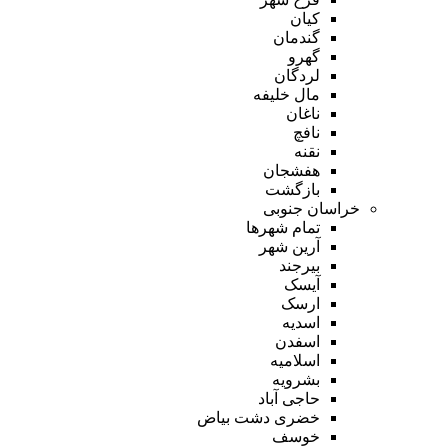
کیان
گندمان
گهرو
لردگان
مال خلیفه
ناغان
نافچ
نقنه
هفشجان
بازگشت
خراسان جنوبی
تمام شهر‌ها
آرین شهر
بیرجند
آیسک
ارسک
اسدیه
اسفدن
اسلامیه
بشرویه
حاجی آباد
خضری دشت بیاض
خوسف