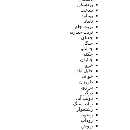
بردسکن
بیدخت
بینالود
تایباد
تربت جام
تربت حیدریه
جغتای
جنگل
چاشلو
چکنه
چناران
خرو
خلیل آباد
خواف
داورزن
در رود
درگز
دولت آباد
رباط سنگ
رشتخوار
رضویه
روداب
ریوش