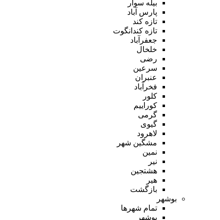
بیله سوار
پارس آباد
تازه کند
تازه کندانگوت
جعفرآباد
خلخال
رضی
سرعین
عنبران
فخرآباد
کلور
کوراییم
گرمی
گیوی
لاهرود
مشگین شهر
نمین
نیر
هشتجین
هیر
بازگشت
بوشهر
تمام شهر‌ها
بوشهر