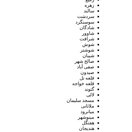
زهره
سالند
سردشت
سوسنگرد
شادگان
شاوور
شرافت
شوش
شوشتر
شیبان
صالح شهر
صفی آباد
صیدون
قلعه تل
قلعه خواجه
گتوند
لالی
مسجد سلیمان
ملاثانی
میانرود
مینوشهر
هفتگل
هندیجان