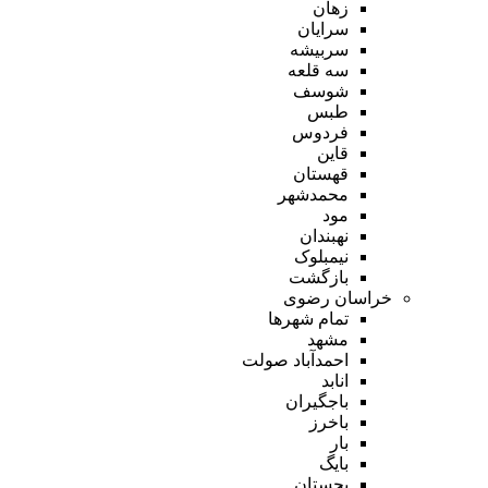
زهان
سرایان
سربیشه
سه قلعه
شوسف
طبس
فردوس
قاین
قهستان
محمدشهر
مود
نهبندان
نیمبلوک
بازگشت
خراسان رضوی
تمام شهر‌ها
مشهد
احمدآباد صولت
انابد
باجگیران
باخرز
بار
بایگ
بجستان