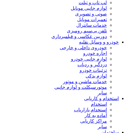
لپ تاپ و تبلت
لوازم جانبی موبایل
صوتی و تصویری
تعمیرات موبایل
خدمات سانترال
تلفن بی‌سیم رومیزی
دوربین عکاسی و فیلمبرداری
خودرو و وسایل نقلیه
خودروی داخلی و خارجی
اجاره خودرو
لوازم جانبی خودرو
دزدگیر و ردیاب
تزئینات خودرو
لوازم یدکی
خدمات ماشین و موتور
موتورسیکلت و لوازم جانبی
سایر
استخدام و کاریابی
استخدام
استخدام بازاریاب
آماده به کار
مراکز کاریابی
سایر
ساختمان