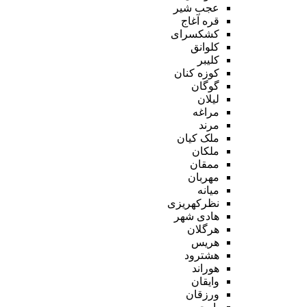
عجب شیر
قره آغاج
کشکسرای
کلوانق
کلیبر
کوزه کنان
گوگان
لیلان
مراغه
مرند
ملک کیان
ملکان
ممقان
مهربان
میانه
نظرکهریزی
هادی شهر
هرگلان
هریس
هشترود
هوراند
وایقان
ورزقان