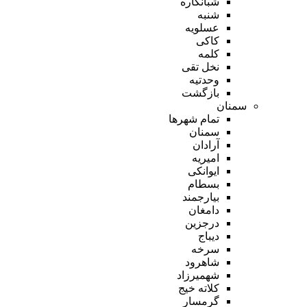
شبانکاره
شنبه
عسلویه
کاکی
کلمه
نخل تقی
وحدتیه
بازگشت
سمنان
تمام شهر‌ها
سمنان
آرادان
امیریه
ایوانکی
بسطام
بیارجمند
دامغان
درجزین
دیباج
سرخه
شاهرود
شهمیرزاد
کلاته خیج
گرمسار