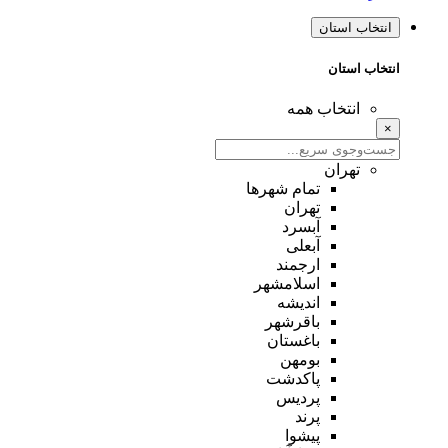
انتخاب استان
انتخاب استان
انتخاب همه
×
تهران
تمام شهر‌ها
تهران
آبسرد
آبعلی
ارجمند
اسلامشهر
اندیشه
باقرشهر
باغستان
بومهن
پاکدشت
پردیس
پرند
پیشوا