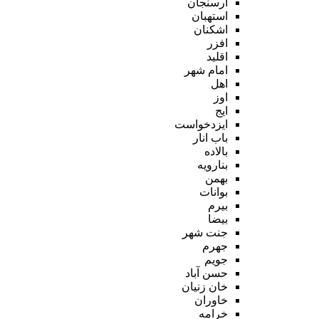
ارسنجان
استهبان
اشکنان
افزر
اقلید
امام شهر
اهل
اوز
ایج
ایزدخواست
باب انار
بالاده
بنارویه
بهمن
بوانات
بیرم
بیضا
جنت شهر
جهرم
جویم
حسن آباد
خان زنیان
خاوران
خرامه