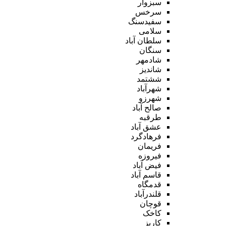
سبزوار
سرخس
سفیدسنگ
سلامی
سلطان آباد
سنگان
شادمهر
شاندیز
ششتمد
شهرآباد
شهرزو
صالح آباد
طرقبه
عشق آباد
فرهادگرد
فریمان
فیروزه
فیض آباد
قاسم آباد
قدمگاه
قلندرآباد
قوچان
کاخک
کاریز