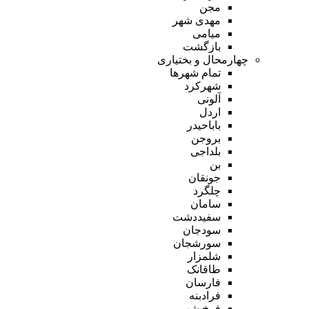
مجن
مهدی شهر
میامی
بازگشت
چهارمحال و بختیاری
تمام شهر‌ها
شهرکرد
آلونی
اردل
باباحیدر
بروجن
بلداجی
بن
جونقان
چلگرد
سامان
سفیددشت
سودجان
سورشجان
شلمزار
طاقانک
فارسان
فرادبنه
فرخ شهر