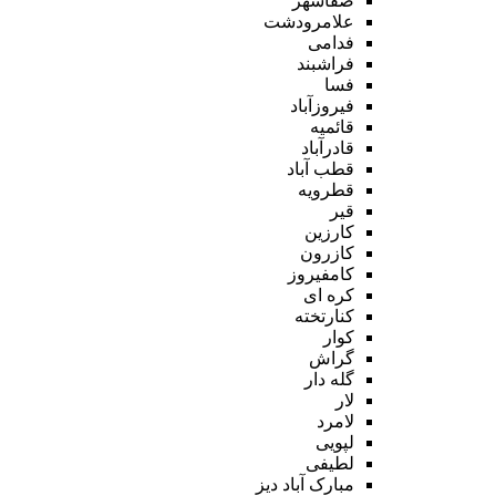
صفاشهر
علامرودشت
فدامی
فراشبند
فسا
فیروزآباد
قائمیه
قادرآباد
قطب آباد
قطرویه
قیر
کارزین
کازرون
کامفیروز
کره ای
کنارتخته
کوار
گراش
گله دار
لار
لامرد
لپویی
لطیفی
مبارک آباد دیز