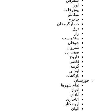
اسفراین
ایور
پیش قلعه
تیتکانلو
جاجرم
حصارگرمخان
درق
راز
سنخواست
شوقان
شیروان
صفی آباد
فاروج
قاضی
گرمه
لوجلی
بازگشت
خوزستان
تمام شهر‌ها
اهواز
آبادان
آغاجاری
اروندکنار
الوان