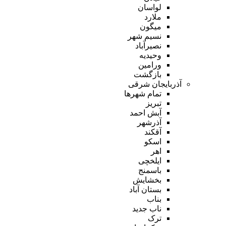
لواسان
ملارد
میگون
نسیم شهر
نصیرآباد
وحیدیه
ورامین
بازگشت
آذربایجان شرقی
تمام شهر‌ها
تبریز
آبش احمد
آذرشهر
آقکند
اسکو
اهر
ایلخچی
باسمنج
بخشایش
بستان آباد
بناب
ناب جدید
ترک