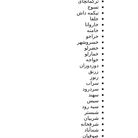
ترکمانچای
تسوج
تیکمه داش
جلفا
خاروانا
خامنه
خراجو
خسروشهر
خضرلو
خمارلو
خواجه
دوزدوزان
زرنق
زنوز
سراب
سردرود
سهند
سیس
سیه رود
شبستر
شربیان
شرفخانه
شندآباد
صوفیان