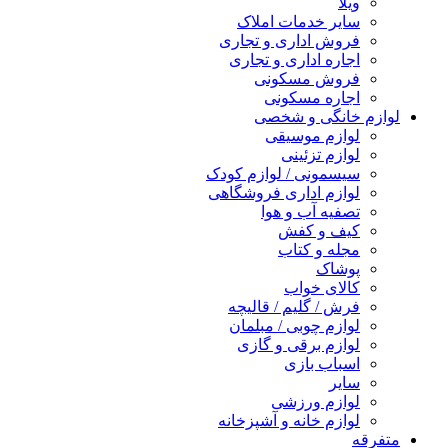
ویلا
سایر خدمات املاک
فروش اداری و تجاری
اجاره اداری و تجاری
فروش مسکونی
اجاره مسکونی
لوازم خانگی و شخصی
لوازم موسیقی
لوازم تزئینی
سیسمونی / لوازم کودک
لوازم اداری فروشگاهی
تصفیه آب و هوا
کیف و کفش
مجله و کتاب
پوشاک
کالای خواب
فرش / گلیم / قالیچه
لوازم چوبی / مبلمان
لوازم برقی و گازی
اسباب بازی
سایر
لوازم ورزشی
لوازم خانه و آشپزخانه
متفرقه