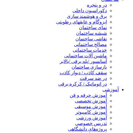
در و پنجره
دکوراسیون داخلی
برق و هوشمند سازی
ایزوگام و عایقهای رطوبتی
نمای ساختمان
شیشه ساختمان
نقاشی ساختمان
مصالح ساختمانی
خدمات ساختمانی
ماشین آلات ساختمانی
آسانسور /پله برقی /بالابر
بازسازی ساختمان
سقف کاذب / دیوار کاذب
در ضد سرقت
در اتوماتیک / کرکره برقی
آموزشی
آموزش حرفه و فن
آموزش تخصصی
آموزش موسیقی
آموزش کامپیوتر
آموزش ورزشی
تدریس خصوصی
پروژه‌های دانشگاهی