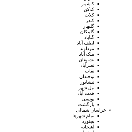
کاشمر
کدکن
کلات
کندر
گلبهار
گلمکان
گناباد
لطف آباد
مزدآوند
ملک آباد
نشتیفان
نصرآباد
نقاب
نوخندان
نیشابور
نیل شهر
همت آباد
یونسی
بازگشت
خراسان شمالی
تمام شهر‌ها
بجنورد
آشخانه