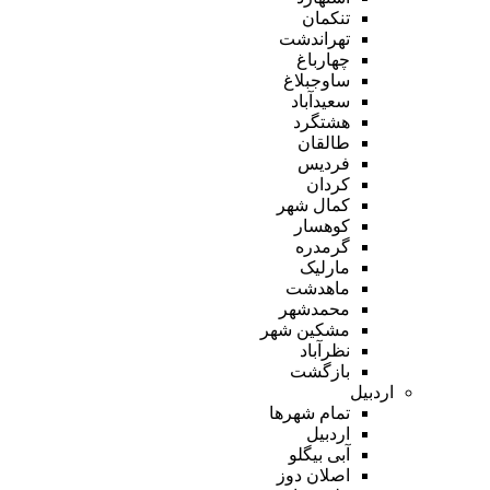
تنکمان
تهراندشت
چهارباغ
ساوجبلاغ
سعیدآباد
هشتگرد
طالقان
فردیس
کردان
کمال شهر
کوهسار
گرمدره
مارلیک
ماهدشت
محمدشهر
مشکین شهر
نظرآباد
بازگشت
اردبیل
تمام شهر‌ها
اردبیل
آبی بیگلو
اصلان دوز