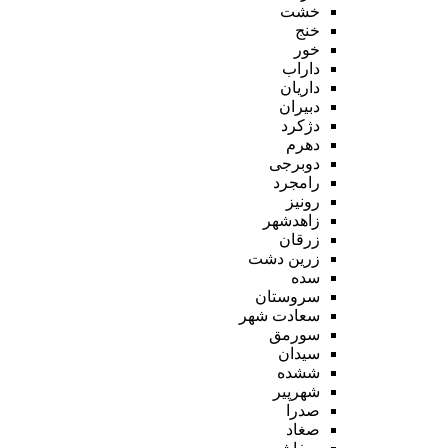
خشت
خنج
خور
داراب
داریان
دبیران
دژکرد
دهرم
دوبرجی
رامجرد
رونیز
زاهدشهر
زرقان
زرین دشت
سده
سروستان
سعادت شهر
سورمق
سیدان
ششده
شهرپیر
صدرا
صغاد