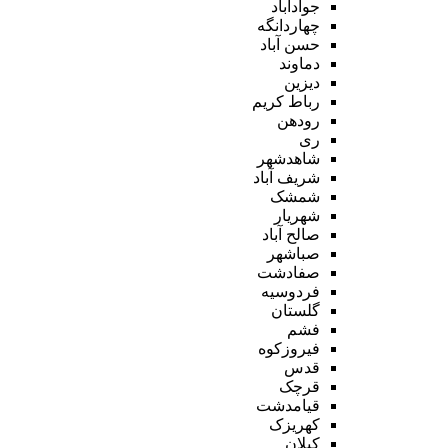
جوادآباد
چهاردانگه
حسن آباد
دماوند
دیزین
رباط کریم
رودهن
ری
شاهدشهر
شریف آباد
شمشک
شهریار
صالح آباد
صباشهر
صفادشت
فردوسیه
گلستان
فشم
فیروزکوه
قدس
قرچک
قیامدشت
کهریزک
کیلان