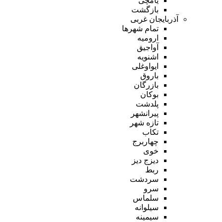
یامچی
بازگشت
آذربایجان غربی
تمام شهر‌ها
ارومیه
آواجیق
اشنویه
ایواوغلی
باروق
بازرگان
بوکان
پلدشت
پیرانشهر
تازه شهر
تکاب
چهاربرج
خوی
دیزج دیز
ربط
سردشت
سرو
سلماس
سیلوانه
سیمینه