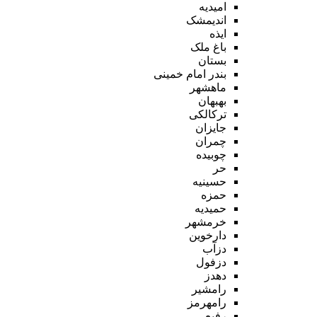
امیدیه
اندیمشک
ایذه
باغ ملک
بستان
بندر امام خمینی
ماهشهر
بهبهان
ترکالکی
جایزان
چمران
چوبیده
حر
حسینیه
حمزه
حمیدیه
خرمشهر
دارخوین
دزآب
دزفول
دهدز
رامشیر
رامهرمز
رفیع