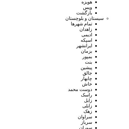
هویزه
ویس
بازگشت
سیستان و بلوچستان
تمام شهر‌ها
زاهدان
ادیمی
اسپکه
ایرانشهر
بزمان
بمپور
بنت
پیشین
جالق
چابهار
خاش
دوست محمد
راسک
زابل
زابلی
زهک
سراوان
سرباز
سوران