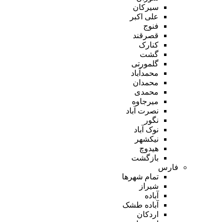
سیرکان
علی اکبر
فنوج
قصرقند
کنارک
گشت
گلمورتی
محمدآباد
محمدان
محمدی
میرجاوه
نصرت آباد
نگور
نوک آباد
نیکشهر
هیدوچ
بازگشت
فارس
تمام شهر‌ها
شیراز
آباده
آباده طشک
اردکان