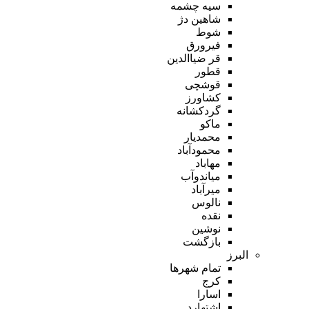
سیه چشمه
شاهین دژ
شوط
فیرورق
قر ضیاالدین
قطور
قوشچی
کشاورز
گردکشانه
ماکو
محمدیار
محمودآباد
مهاباد
میاندوآب
میرآباد
نالوس
نقده
نوشین
بازگشت
البرز
تمام شهر‌ها
کرج
اسارا
اشتهارد