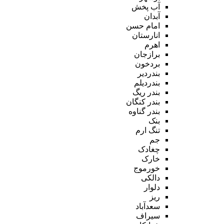
آب پخش
آبدان
امام حسن
انارستان
اهرم
برازجان
بردخون
بندردیر
بندردیلم
بندر ریگ
بندر کنگان
بندر گناوه
بنک
تنگ ارم
جم
چغادک
خارک
خورموج
دالکی
دلوار
ریز
سعدآباد
سیراف