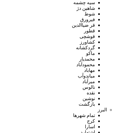
سیه چشمه
شاهین دژ
شوط
فیرورق
قر ضیاالدین
قطور
قوشچی
کشاورز
گردکشانه
ماکو
محمدیار
محمودآباد
مهاباد
میاندوآب
میرآباد
نالوس
نقده
نوشین
بازگشت
البرز
تمام شهر‌ها
کرج
اسارا
اشتهارد