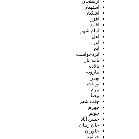
ارسنجان
استهبان
اشکنان
افزر
اقلید
امام شهر
اهل
اوز
ایج
ایزدخواست
باب انار
بالاده
بنارویه
بهمن
بوانات
بیرم
بیضا
جنت شهر
جهرم
جویم
حسن آباد
خان زنیان
خاوران
خرامه