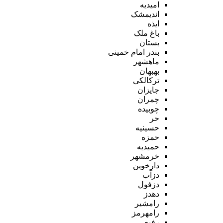
امیدیه
اندیمشک
ایذه
باغ ملک
بستان
بندر امام خمینی
ماهشهر
بهبهان
ترکالکی
جایزان
چمران
چوبیده
حر
حسینیه
حمزه
حمیدیه
خرمشهر
دارخوین
دزآب
دزفول
دهدز
رامشیر
رامهرمز
رفیع