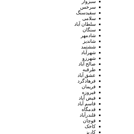
سبزوار
سرخس
سفیدسنگ
سلامی
سلطان آباد
سنگان
شادمهر
شاندیز
ششتمد
شهرآباد
شهرزو
صالح آباد
طرقبه
عشق آباد
فرهادگرد
فریمان
فیروزه
فیض آباد
قاسم آباد
قدمگاه
قلندرآباد
قوچان
کاخک
کاریز