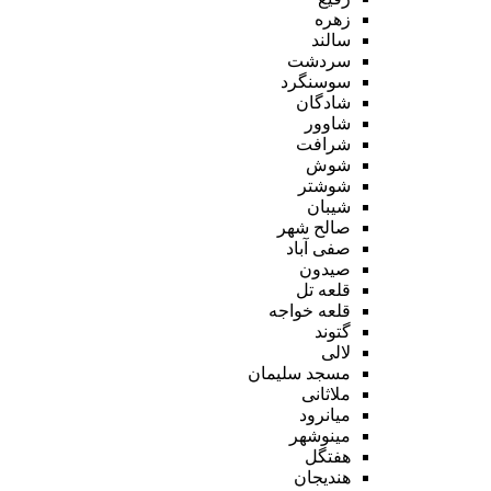
زهره
سالند
سردشت
سوسنگرد
شادگان
شاوور
شرافت
شوش
شوشتر
شیبان
صالح شهر
صفی آباد
صیدون
قلعه تل
قلعه خواجه
گتوند
لالی
مسجد سلیمان
ملاثانی
میانرود
مینوشهر
هفتگل
هندیجان