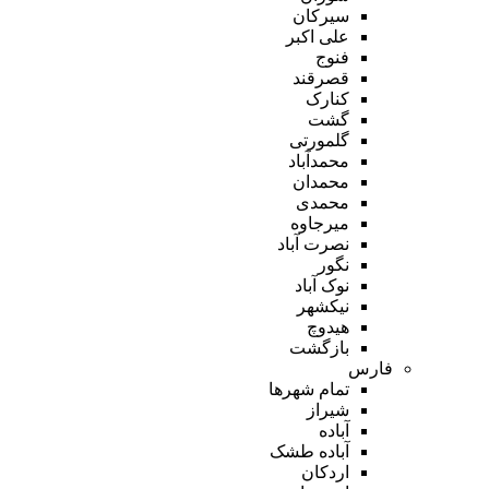
سیرکان
علی اکبر
فنوج
قصرقند
کنارک
گشت
گلمورتی
محمدآباد
محمدان
محمدی
میرجاوه
نصرت آباد
نگور
نوک آباد
نیکشهر
هیدوچ
بازگشت
فارس
تمام شهر‌ها
شیراز
آباده
آباده طشک
اردکان