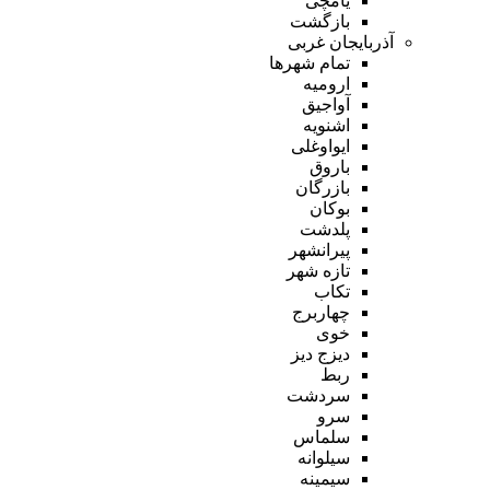
یامچی
بازگشت
آذربایجان غربی
تمام شهر‌ها
ارومیه
آواجیق
اشنویه
ایواوغلی
باروق
بازرگان
بوکان
پلدشت
پیرانشهر
تازه شهر
تکاب
چهاربرج
خوی
دیزج دیز
ربط
سردشت
سرو
سلماس
سیلوانه
سیمینه