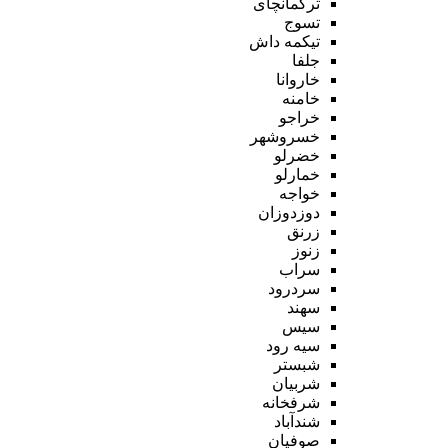
ترکمانچای
تسوج
تیکمه داش
جلفا
خاروانا
خامنه
خراجو
خسروشهر
خضرلو
خمارلو
خواجه
دوزدوزان
زرنق
زنوز
سراب
سردرود
سهند
سیس
سیه رود
شبستر
شربیان
شرفخانه
شندآباد
صوفیان