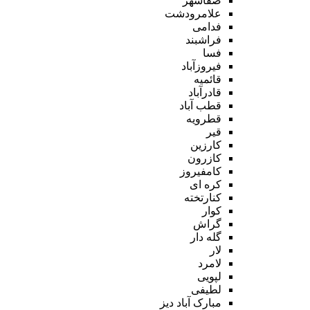
صفاشهر
علامرودشت
فدامی
فراشبند
فسا
فیروزآباد
قائمیه
قادرآباد
قطب آباد
قطرویه
قیر
کارزین
کازرون
کامفیروز
کره ای
کنارتخته
کوار
گراش
گله دار
لار
لامرد
لپویی
لطیفی
مبارک آباد دیز