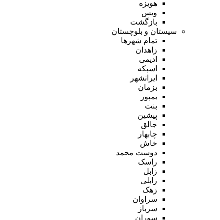
هویزه
ویس
بازگشت
سیستان و بلوچستان
تمام شهر‌ها
زاهدان
ادیمی
اسپکه
ایرانشهر
بزمان
بمپور
بنت
پیشین
جالق
چابهار
خاش
دوست محمد
راسک
زابل
زابلی
زهک
سراوان
سرباز
سوران