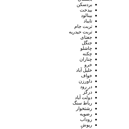
بردسکن
بیدخت
بینالود
تایباد
تربت جام
تربت حیدریه
جغتای
جنگل
چاشلو
چکنه
چناران
خرو
خلیل آباد
خواف
داورزن
در رود
درگز
دولت آباد
رباط سنگ
رشتخوار
رضویه
روداب
ریوش