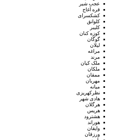
عجب شیر
قره آغاج
کشکسرای
کلوانق
کلیبر
کوزه کنان
گوگان
لیلان
مراغه
مرند
ملک کیان
ملکان
ممقان
مهربان
میانه
نظرکهریزی
هادی شهر
هرگلان
هریس
هشترود
هوراند
وایقان
ورزقان