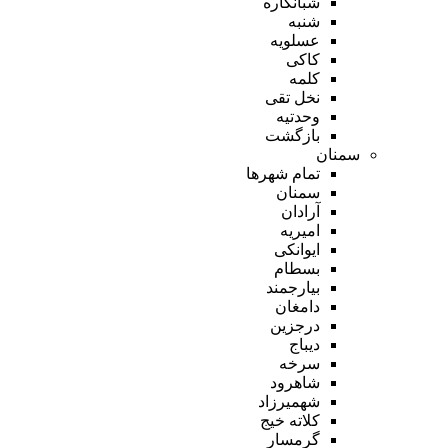
شبانکاره
شنبه
عسلویه
کاکی
کلمه
نخل تقی
وحدتیه
بازگشت
سمنان
تمام شهر‌ها
سمنان
آرادان
امیریه
ایوانکی
بسطام
بیارجمند
دامغان
درجزین
دیباج
سرخه
شاهرود
شهمیرزاد
کلاته خیج
گرمسار