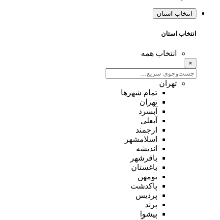
انتخاب استان
انتخاب استان
انتخاب همه
×
تهران
تمام شهر‌ها
تهران
آبسرد
آبعلی
ارجمند
اسلامشهر
اندیشه
باقرشهر
باغستان
بومهن
پاکدشت
پردیس
پرند
پیشوا