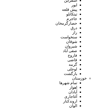
اسفراین
ایور
پیش قلعه
تیتکانلو
جاجرم
حصارگرمخان
درق
راز
سنخواست
شوقان
شیروان
صفی آباد
فاروج
قاضی
گرمه
لوجلی
بازگشت
خوزستان
تمام شهر‌ها
اهواز
آبادان
آغاجاری
اروندکنار
الوان