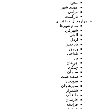
مجن
مهدی شهر
میامی
بازگشت
چهارمحال و بختیاری
تمام شهر‌ها
شهرکرد
آلونی
اردل
باباحیدر
بروجن
بلداجی
بن
جونقان
چلگرد
سامان
سفیددشت
سودجان
سورشجان
شلمزار
طاقانک
فارسان
فرادبنه
فرخ شهر