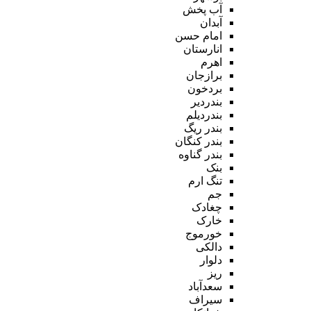
آب پخش
آبدان
امام حسن
انارستان
اهرم
برازجان
بردخون
بندردیر
بندردیلم
بندر ریگ
بندر کنگان
بندر گناوه
بنک
تنگ ارم
جم
چغادک
خارک
خورموج
دالکی
دلوار
ریز
سعدآباد
سیراف