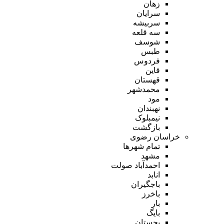
زهان
سرایان
سربیشه
سه قلعه
شوسف
طبس
فردوس
قاین
قهستان
محمدشهر
مود
نهبندان
نیمبلوک
بازگشت
خراسان رضوی
تمام شهر‌ها
مشهد
احمدآباد صولت
انابد
باجگیران
باخرز
بار
بایگ
بجستان