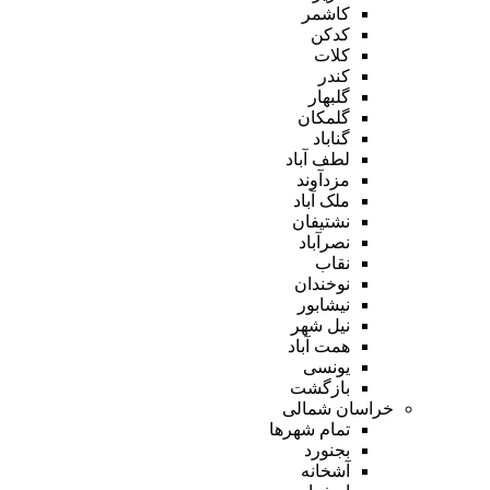
کاشمر
کدکن
کلات
کندر
گلبهار
گلمکان
گناباد
لطف آباد
مزدآوند
ملک آباد
نشتیفان
نصرآباد
نقاب
نوخندان
نیشابور
نیل شهر
همت آباد
یونسی
بازگشت
خراسان شمالی
تمام شهر‌ها
بجنورد
آشخانه