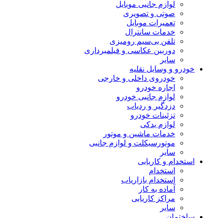
لوازم جانبی موبایل
صوتی و تصویری
تعمیرات موبایل
خدمات سانترال
تلفن بی‌سیم رومیزی
دوربین عکاسی و فیلمبرداری
سایر
خودرو و وسایل نقلیه
خودروی داخلی و خارجی
اجاره خودرو
لوازم جانبی خودرو
دزدگیر و ردیاب
تزئینات خودرو
لوازم یدکی
خدمات ماشین و موتور
موتورسیکلت و لوازم جانبی
سایر
استخدام و کاریابی
استخدام
استخدام بازاریاب
آماده به کار
مراکز کاریابی
سایر
ساختمان