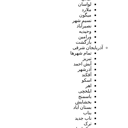
لواسان
ملارد
میگون
نسیم شهر
نصیرآباد
وحیدیه
ورامین
بازگشت
آذربایجان شرقی
تمام شهر‌ها
تبریز
آبش احمد
آذرشهر
آقکند
اسکو
اهر
ایلخچی
باسمنج
بخشایش
بستان آباد
بناب
ناب جدید
ترک