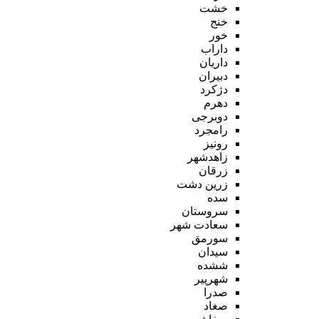
خشت
خنج
خور
داراب
داریان
دبیران
دژکرد
دهرم
دوبرجی
رامجرد
رونیز
زاهدشهر
زرقان
زرین دشت
سده
سروستان
سعادت شهر
سورمق
سیدان
ششده
شهرپیر
صدرا
صغاد