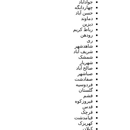
جوادآباد
چهاردانگه
حسن آباد
دماوند
دیزین
رباط کریم
رودهن
ری
شاهدشهر
شریف آباد
شمشک
شهریار
صالح آباد
صباشهر
صفادشت
فردوسیه
گلستان
فشم
فیروزکوه
قدس
قرچک
قیامدشت
کهریزک
کیلان