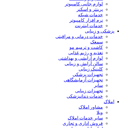
لوازم جانبی کامپیوتر
پرینتر و اسکنر
خدمات شبکه
نرم افزار کامپیوتر
خدمات اینترنت
پزشکی و زیبایی
خدمات درمانی و مراقبتی
سمعک
کاشت و ترمیم مو
تغذیه و رژیم غذایی
لوازم آرایشی و بهداشتی
سالن آرایش و زیبایی
کلینیک زیبایی
تجهیزات پزشکی
تجهیزات آزمایشگاهی
سایر
تجهیزات زیبایی
خدمات دندانپزشکی
املاک
مشاور املاک
ویلا
سایر خدمات املاک
فروش اداری و تجاری