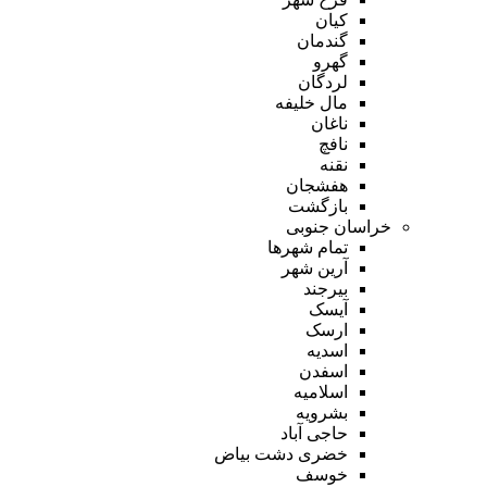
کیان
گندمان
گهرو
لردگان
مال خلیفه
ناغان
نافچ
نقنه
هفشجان
بازگشت
خراسان جنوبی
تمام شهر‌ها
آرین شهر
بیرجند
آیسک
ارسک
اسدیه
اسفدن
اسلامیه
بشرویه
حاجی آباد
خضری دشت بیاض
خوسف