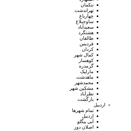
تنکمان
تهراندشت
چهارباغ
ساوجبلاغ
سعیدآباد
هشتگرد
طالقان
فردیس
کردان
کمال شهر
کوهسار
گرمدره
مارلیک
ماهدشت
محمدشهر
مشکین شهر
نظرآباد
بازگشت
اردبیل
تمام شهر‌ها
اردبیل
آبی بیگلو
اصلان دوز