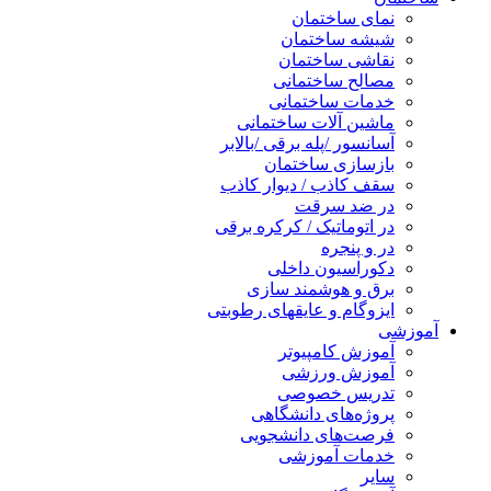
نمای ساختمان
شیشه ساختمان
نقاشی ساختمان
مصالح ساختمانی
خدمات ساختمانی
ماشین آلات ساختمانی
آسانسور /پله برقی /بالابر
بازسازی ساختمان
سقف کاذب / دیوار کاذب
در ضد سرقت
در اتوماتیک / کرکره برقی
در و پنجره
دکوراسیون داخلی
برق و هوشمند سازی
ایزوگام و عایقهای رطوبتی
آموزشی
آموزش کامپیوتر
آموزش ورزشی
تدریس خصوصی
پروژه‌های دانشگاهی
فرصت‌های دانشجویی
خدمات آموزشی
سایر