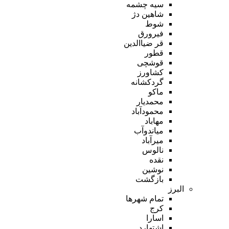
سیه چشمه
شاهین دژ
شوط
فیرورق
قر ضیاالدین
قطور
قوشچی
کشاورز
گردکشانه
ماکو
محمدیار
محمودآباد
مهاباد
میاندوآب
میرآباد
نالوس
نقده
نوشین
بازگشت
البرز
تمام شهر‌ها
کرج
اسارا
اشتهارد