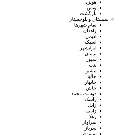
هویزه
ویس
بازگشت
سیستان و بلوچستان
تمام شهر‌ها
زاهدان
ادیمی
اسپکه
ایرانشهر
بزمان
بمپور
بنت
پیشین
جالق
چابهار
خاش
دوست محمد
راسک
زابل
زابلی
زهک
سراوان
سرباز
سوران