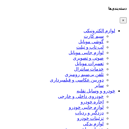
دسته‌بندی‌ها
×
لوازم الکترونیکی
سیم کارت
گوشی موبایل
لپ تاپ و تبلت
لوازم جانبی موبایل
صوتی و تصویری
تعمیرات موبایل
خدمات سانترال
تلفن بی‌سیم رومیزی
دوربین عکاسی و فیلمبرداری
سایر
خودرو و وسایل نقلیه
خودروی داخلی و خارجی
اجاره خودرو
لوازم جانبی خودرو
دزدگیر و ردیاب
تزئینات خودرو
لوازم یدکی