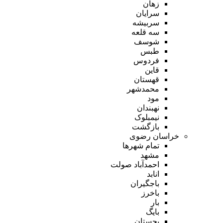
زهان
سرایان
سربیشه
سه قلعه
شوسف
طبس
فردوس
قاین
قهستان
محمدشهر
مود
نهبندان
نیمبلوک
بازگشت
خراسان رضوی
تمام شهر‌ها
مشهد
احمدآباد صولت
انابد
باجگیران
باخرز
بار
بایگ
بجستان