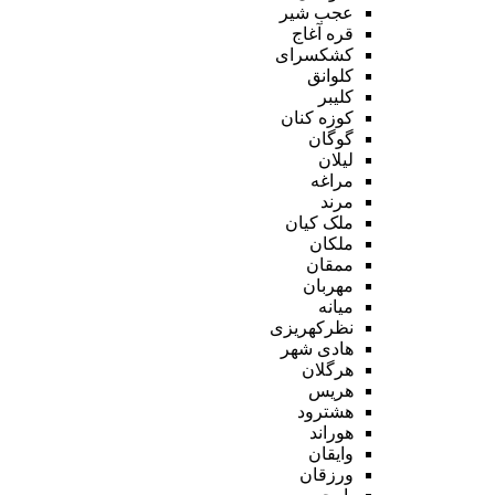
عجب شیر
قره آغاج
کشکسرای
کلوانق
کلیبر
کوزه کنان
گوگان
لیلان
مراغه
مرند
ملک کیان
ملکان
ممقان
مهربان
میانه
نظرکهریزی
هادی شهر
هرگلان
هریس
هشترود
هوراند
وایقان
ورزقان