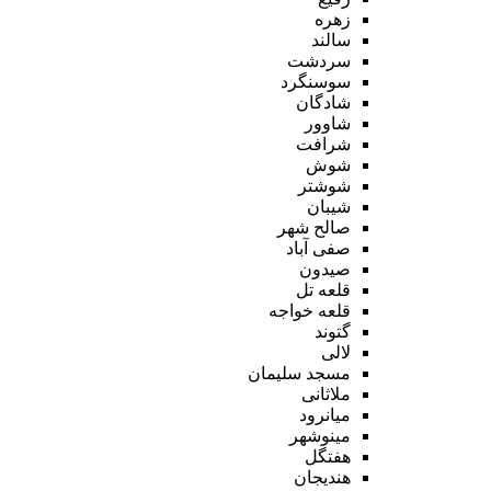
زهره
سالند
سردشت
سوسنگرد
شادگان
شاوور
شرافت
شوش
شوشتر
شیبان
صالح شهر
صفی آباد
صیدون
قلعه تل
قلعه خواجه
گتوند
لالی
مسجد سلیمان
ملاثانی
میانرود
مینوشهر
هفتگل
هندیجان