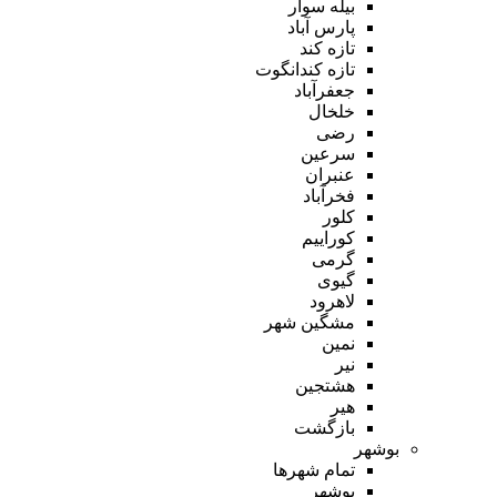
بیله سوار
پارس آباد
تازه کند
تازه کندانگوت
جعفرآباد
خلخال
رضی
سرعین
عنبران
فخرآباد
کلور
کوراییم
گرمی
گیوی
لاهرود
مشگین شهر
نمین
نیر
هشتجین
هیر
بازگشت
بوشهر
تمام شهر‌ها
بوشهر