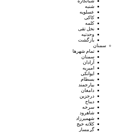
شبانکاره
شنبه
عسلویه
کاکی
کلمه
نخل تقی
وحدتیه
بازگشت
سمنان
تمام شهر‌ها
سمنان
آرادان
امیریه
ایوانکی
بسطام
بیارجمند
دامغان
درجزین
دیباج
سرخه
شاهرود
شهمیرزاد
کلاته خیج
گرمسار