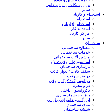
خدمات ماشین و موتور
موتورسیکلت و لوازم جانبی
سایر
استخدام و کاریابی
استخدام
استخدام بازاریاب
آماده به کار
مراکز کاریابی
سایر
ساختمان
مصالح ساختمانی
خدمات ساختمانی
ماشین آلات ساختمانی
آسانسور /پله برقی /بالابر
بازسازی ساختمان
سقف کاذب / دیوار کاذب
در ضد سرقت
در اتوماتیک / کرکره برقی
در و پنجره
دکوراسیون داخلی
برق و هوشمند سازی
ایزوگام و عایقهای رطوبتی
نمای ساختمان
شیشه ساختمان