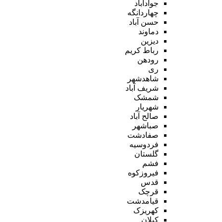
جوادآباد
چهاردانگه
حسن آباد
دماوند
دیزین
رباط کریم
رودهن
ری
شاهدشهر
شریف آباد
شمشک
شهریار
صالح آباد
صباشهر
صفادشت
فردوسیه
گلستان
فشم
فیروزکوه
قدس
قرچک
قیامدشت
کهریزک
کیلان