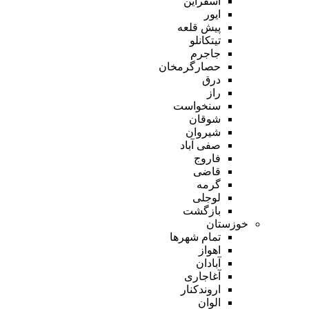
اسفراین
ایور
پیش قلعه
تیتکانلو
جاجرم
حصارگرمخان
درق
راز
سنخواست
شوقان
شیروان
صفی آباد
فاروج
قاضی
گرمه
لوجلی
بازگشت
خوزستان
تمام شهر‌ها
اهواز
آبادان
آغاجاری
اروندکنار
الوان