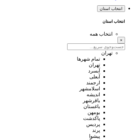
انتخاب استان
انتخاب استان
انتخاب همه
×
تهران
تمام شهر‌ها
تهران
آبسرد
آبعلی
ارجمند
اسلامشهر
اندیشه
باقرشهر
باغستان
بومهن
پاکدشت
پردیس
پرند
پیشوا