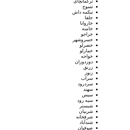
ترکمانچای
تسوج
تیکمه داش
جلفا
خاروانا
خامنه
خراجو
خسروشهر
خضرلو
خمارلو
خواجه
دوزدوزان
زرنق
زنوز
سراب
سردرود
سهند
سیس
سیه رود
شبستر
شربیان
شرفخانه
شندآباد
صوفیان