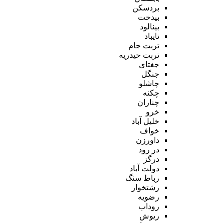
بردسکن
بیدخت
بینالود
تایباد
تربت جام
تربت حیدریه
جغتای
جنگل
چاشلو
چکنه
چناران
خرو
خلیل آباد
خواف
داورزن
در رود
درگز
دولت آباد
رباط سنگ
رشتخوار
رضویه
روداب
ریوش