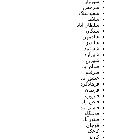
سبزوار
سرخس
سفیدسنگ
سلامی
سلطان آباد
سنگان
شادمهر
شاندیز
ششتمد
شهرآباد
شهرزو
صالح آباد
طرقبه
عشق آباد
فرهادگرد
فریمان
فیروزه
فیض آباد
قاسم آباد
قدمگاه
قلندرآباد
قوچان
کاخک
کاریز