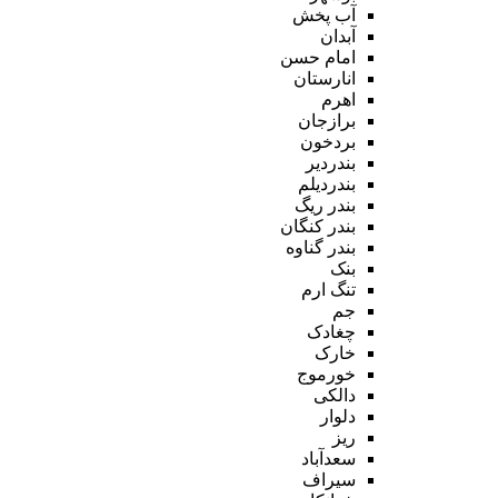
آب پخش
آبدان
امام حسن
انارستان
اهرم
برازجان
بردخون
بندردیر
بندردیلم
بندر ریگ
بندر کنگان
بندر گناوه
بنک
تنگ ارم
جم
چغادک
خارک
خورموج
دالکی
دلوار
ریز
سعدآباد
سیراف