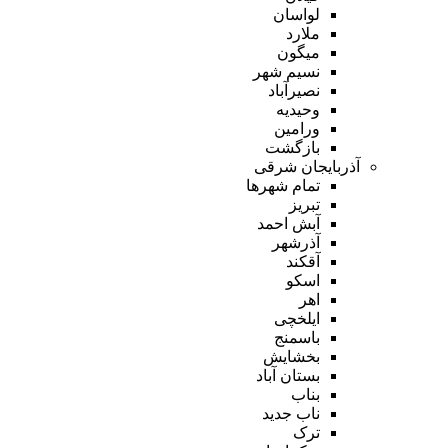
لواسان
ملارد
میگون
نسیم شهر
نصیرآباد
وحیدیه
ورامین
بازگشت
آذربایجان شرقی
تمام شهر‌ها
تبریز
آبش احمد
آذرشهر
آقکند
اسکو
اهر
ایلخچی
باسمنج
بخشایش
بستان آباد
بناب
ناب جدید
ترک