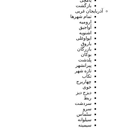
یامچی
بازگشت
آذربایجان غربی
تمام شهر‌ها
ارومیه
آواجیق
اشنویه
ایواوغلی
باروق
بازرگان
بوکان
پلدشت
پیرانشهر
تازه شهر
تکاب
چهاربرج
خوی
دیزج دیز
ربط
سردشت
سرو
سلماس
سیلوانه
سیمینه