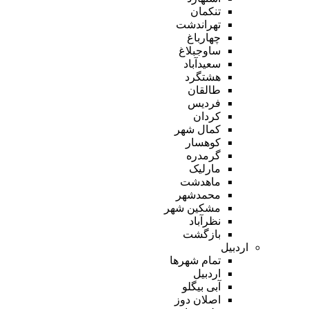
تنکمان
تهراندشت
چهارباغ
ساوجبلاغ
سعیدآباد
هشتگرد
طالقان
فردیس
کردان
کمال شهر
کوهسار
گرمدره
مارلیک
ماهدشت
محمدشهر
مشکین شهر
نظرآباد
بازگشت
اردبیل
تمام شهر‌ها
اردبیل
آبی بیگلو
اصلان دوز