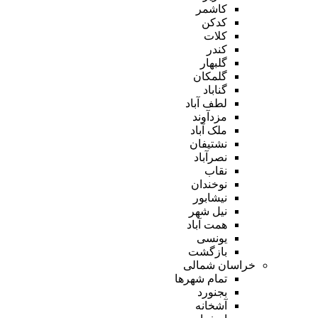
کاشمر
کدکن
کلات
کندر
گلبهار
گلمکان
گناباد
لطف آباد
مزدآوند
ملک آباد
نشتیفان
نصرآباد
نقاب
نوخندان
نیشابور
نیل شهر
همت آباد
یونسی
بازگشت
خراسان شمالی
تمام شهر‌ها
بجنورد
آشخانه