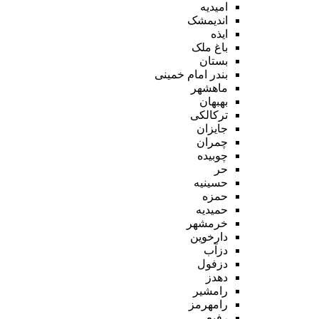
امیدیه
اندیمشک
ایذه
باغ ملک
بستان
بندر امام خمینی
ماهشهر
بهبهان
ترکالکی
جایزان
چمران
چوبیده
حر
حسینیه
حمزه
حمیدیه
خرمشهر
دارخوین
دزآب
دزفول
دهدز
رامشیر
رامهرمز
رفیع