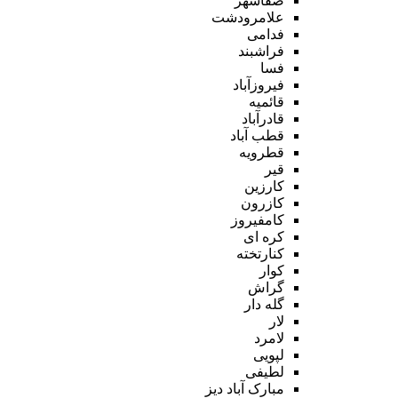
صفاشهر
علامرودشت
فدامی
فراشبند
فسا
فیروزآباد
قائمیه
قادرآباد
قطب آباد
قطرویه
قیر
کارزین
کازرون
کامفیروز
کره ای
کنارتخته
کوار
گراش
گله دار
لار
لامرد
لپویی
لطیفی
مبارک آباد دیز