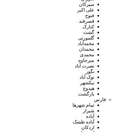
سیرکان
علی اکبر
فنوج
قصرقند
کنارک
گشت
گلمورتی
محمدآباد
محمدان
محمدی
میرجاوه
نصرت آباد
نگور
نوک آباد
نیکشهر
هیدوچ
بازگشت
فارس
تمام شهر‌ها
شیراز
آباده
آباده طشک
اردکان