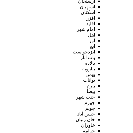
ارسنجان
استهبان
اشکنان
افزر
اقلید
امام شهر
اهل
اوز
ایج
ایزدخواست
باب انار
بالاده
بنارویه
بهمن
بوانات
بیرم
بیضا
جنت شهر
جهرم
جویم
حسن آباد
خان زنیان
خاوران
خرامه