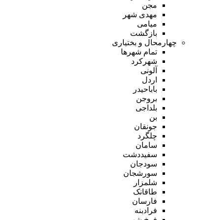
مجن
مهدی شهر
میامی
بازگشت
چهارمحال و بختیاری
تمام شهر‌ها
شهرکرد
آلونی
اردل
باباحیدر
بروجن
بلداجی
بن
جونقان
چلگرد
سامان
سفیددشت
سودجان
سورشجان
شلمزار
طاقانک
فارسان
فرادبنه
فرخ شهر