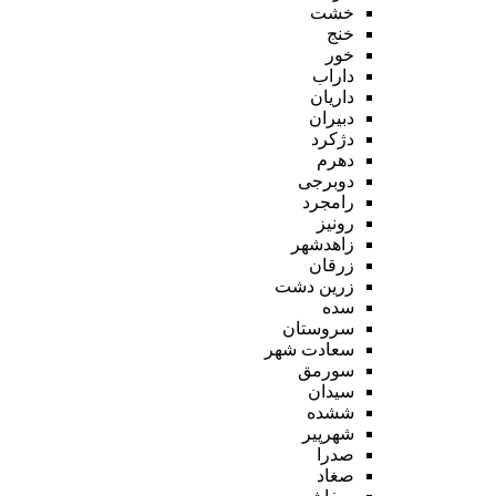
خشت
خنج
خور
داراب
داریان
دبیران
دژکرد
دهرم
دوبرجی
رامجرد
رونیز
زاهدشهر
زرقان
زرین دشت
سده
سروستان
سعادت شهر
سورمق
سیدان
ششده
شهرپیر
صدرا
صغاد