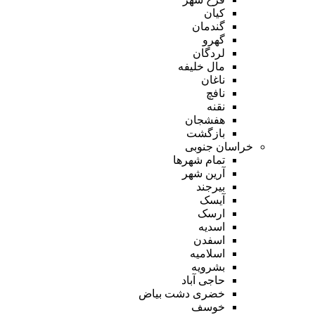
کیان
گندمان
گهرو
لردگان
مال خلیفه
ناغان
نافچ
نقنه
هفشجان
بازگشت
خراسان جنوبی
تمام شهر‌ها
آرین شهر
بیرجند
آیسک
ارسک
اسدیه
اسفدن
اسلامیه
بشرویه
حاجی آباد
خضری دشت بیاض
خوسف