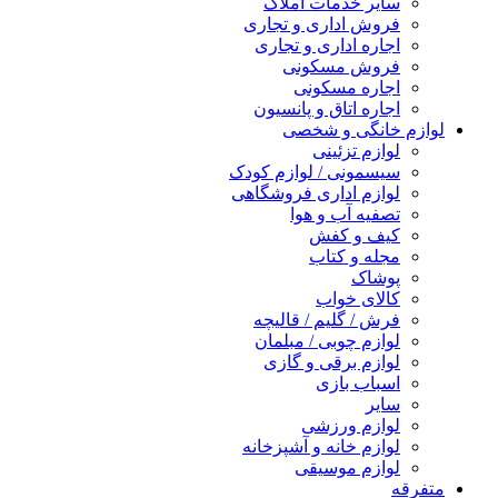
سایر خدمات املاک
فروش اداری و تجاری
اجاره اداری و تجاری
فروش مسکونی
اجاره مسکونی
اجاره اتاق و پانسیون
لوازم خانگی و شخصی
لوازم تزئینی
سیسمونی / لوازم کودک
لوازم اداری فروشگاهی
تصفیه آب و هوا
کیف و کفش
مجله و کتاب
پوشاک
کالای خواب
فرش / گلیم / قالیچه
لوازم چوبی / مبلمان
لوازم برقی و گازی
اسباب بازی
سایر
لوازم ورزشی
لوازم خانه و آشپزخانه
لوازم موسیقی
متفرقه