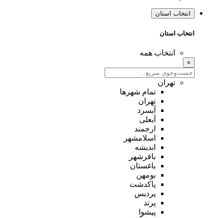
انتخاب استان
انتخاب استان
انتخاب همه
×
تهران
تمام شهر‌ها
تهران
آبسرد
آبعلی
ارجمند
اسلامشهر
اندیشه
باقرشهر
باغستان
بومهن
پاکدشت
پردیس
پرند
پیشوا