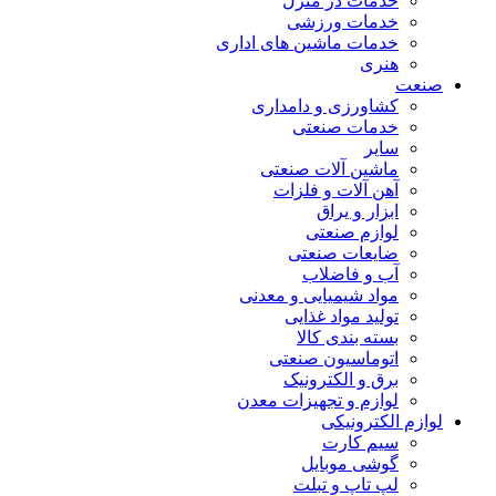
خدمات در منزل
خدمات ورزشی
خدمات ماشین های اداری
هنری
صنعت
کشاورزی و دامداری
خدمات صنعتی
سایر
ماشین آلات صنعتی
آهن آلات و فلزات
ابزار و یراق
لوازم صنعتی
ضایعات صنعتی
آب و فاضلاب
مواد شیمیایی و معدنی
تولید مواد غذایی
بسته بندی کالا
اتوماسیون صنعتی
برق و الکترونیک
لوازم و تجهیزات معدن
لوازم الکترونیکی
سیم کارت
گوشی موبایل
لپ تاپ و تبلت