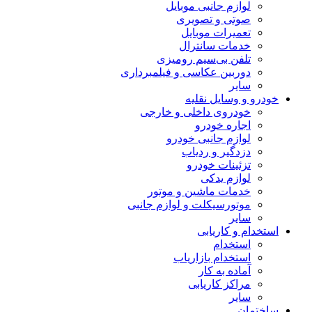
لوازم جانبی موبایل
صوتی و تصویری
تعمیرات موبایل
خدمات سانترال
تلفن بی‌سیم رومیزی
دوربین عکاسی و فیلمبرداری
سایر
خودرو و وسایل نقلیه
خودروی داخلی و خارجی
اجاره خودرو
لوازم جانبی خودرو
دزدگیر و ردیاب
تزئینات خودرو
لوازم یدکی
خدمات ماشین و موتور
موتورسیکلت و لوازم جانبی
سایر
استخدام و کاریابی
استخدام
استخدام بازاریاب
آماده به کار
مراکز کاریابی
سایر
ساختمان