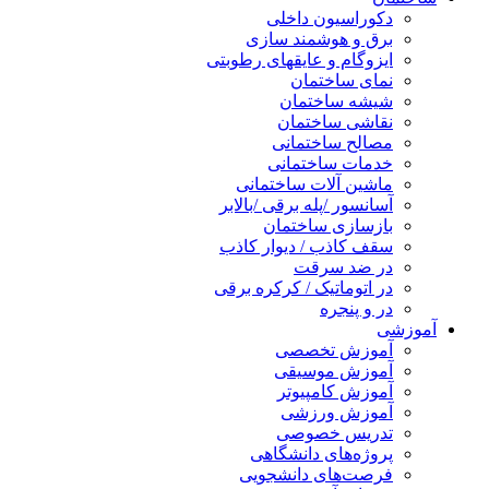
دکوراسیون داخلی
برق و هوشمند سازی
ایزوگام و عایقهای رطوبتی
نمای ساختمان
شیشه ساختمان
نقاشی ساختمان
مصالح ساختمانی
خدمات ساختمانی
ماشین آلات ساختمانی
آسانسور /پله برقی /بالابر
بازسازی ساختمان
سقف کاذب / دیوار کاذب
در ضد سرقت
در اتوماتیک / کرکره برقی
در و پنجره
آموزشی
آموزش تخصصی
آموزش موسیقی
آموزش کامپیوتر
آموزش ورزشی
تدریس خصوصی
پروژه‌های دانشگاهی
فرصت‌های دانشجویی