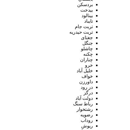
بردسکن
بیدخت
بینالود
تایباد
تربت جام
تربت حیدریه
جغتای
جنگل
چاشلو
چکنه
چناران
خرو
خلیل آباد
خواف
داورزن
در رود
درگز
دولت آباد
رباط سنگ
رشتخوار
رضویه
روداب
ریوش