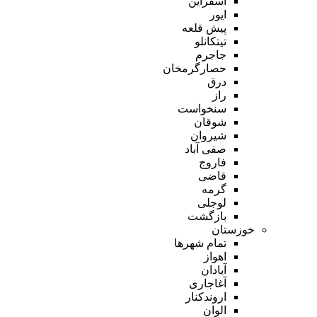
اسفراین
ایور
پیش قلعه
تیتکانلو
جاجرم
حصارگرمخان
درق
راز
سنخواست
شوقان
شیروان
صفی آباد
فاروج
قاضی
گرمه
لوجلی
بازگشت
خوزستان
تمام شهر‌ها
اهواز
آبادان
آغاجاری
اروندکنار
الوان