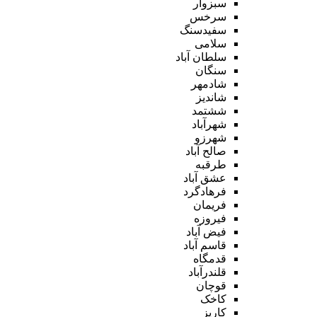
سبزوار
سرخس
سفیدسنگ
سلامی
سلطان آباد
سنگان
شادمهر
شاندیز
ششتمد
شهرآباد
شهرزو
صالح آباد
طرقبه
عشق آباد
فرهادگرد
فریمان
فیروزه
فیض آباد
قاسم آباد
قدمگاه
قلندرآباد
قوچان
کاخک
کاریز