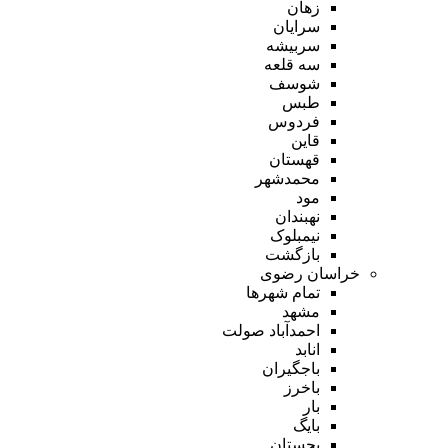
زهان
سرایان
سربیشه
سه قلعه
شوسف
طبس
فردوس
قاین
قهستان
محمدشهر
مود
نهبندان
نیمبلوک
بازگشت
خراسان رضوی
تمام شهر‌ها
مشهد
احمدآباد صولت
انابد
باجگیران
باخرز
بار
بایگ
بجستان