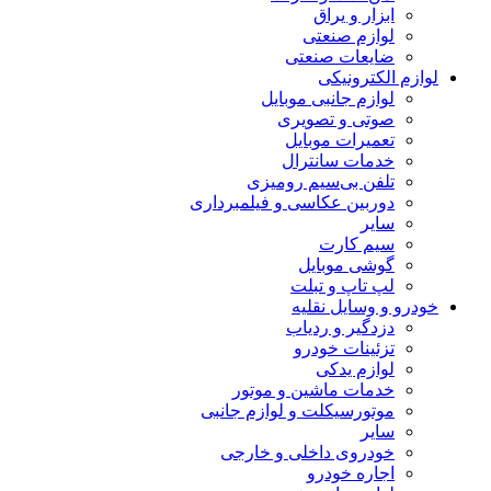
ابزار و یراق
لوازم صنعتی
ضایعات صنعتی
لوازم الکترونیکی
لوازم جانبی موبایل
صوتی و تصویری
تعمیرات موبایل
خدمات سانترال
تلفن بی‌سیم رومیزی
دوربین عکاسی و فیلمبرداری
سایر
سیم کارت
گوشی موبایل
لپ تاپ و تبلت
خودرو و وسایل نقلیه
دزدگیر و ردیاب
تزئینات خودرو
لوازم یدکی
خدمات ماشین و موتور
موتورسیکلت و لوازم جانبی
سایر
خودروی داخلی و خارجی
اجاره خودرو