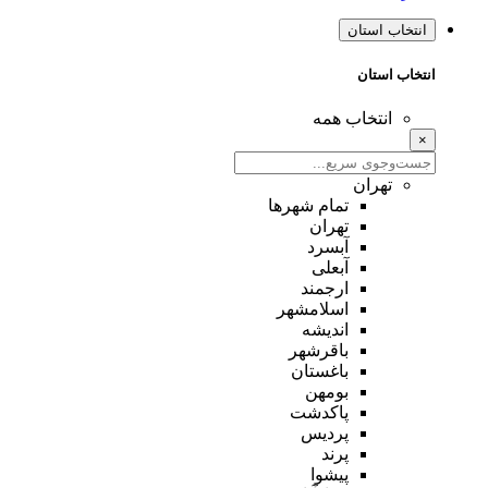
انتخاب استان
انتخاب استان
انتخاب همه
×
تهران
تمام شهر‌ها
تهران
آبسرد
آبعلی
ارجمند
اسلامشهر
اندیشه
باقرشهر
باغستان
بومهن
پاکدشت
پردیس
پرند
پیشوا