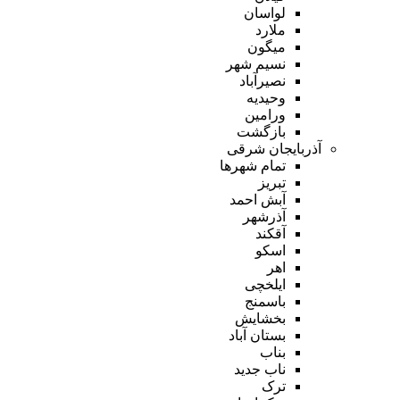
لواسان
ملارد
میگون
نسیم شهر
نصیرآباد
وحیدیه
ورامین
بازگشت
آذربایجان شرقی
تمام شهر‌ها
تبریز
آبش احمد
آذرشهر
آقکند
اسکو
اهر
ایلخچی
باسمنج
بخشایش
بستان آباد
بناب
ناب جدید
ترک