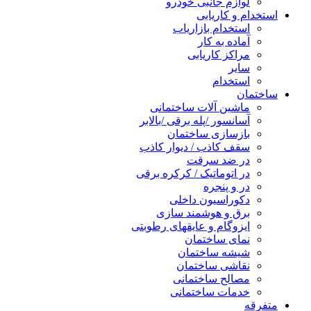
لوازم جانبی خودرو
استخدام و کاریابی
استخدام بازاریاب
آماده به کار
مراکز کاریابی
سایر
استخدام
ساختمان
ماشین آلات ساختمانی
آسانسور /پله برقی /بالابر
بازسازی ساختمان
سقف کاذب / دیوار کاذب
در ضد سرقت
در اتوماتیک / کرکره برقی
در و پنجره
دکوراسیون داخلی
برق و هوشمند سازی
ایزوگام و عایقهای رطوبتی
نمای ساختمان
شیشه ساختمان
نقاشی ساختمان
مصالح ساختمانی
خدمات ساختمانی
متفرقه