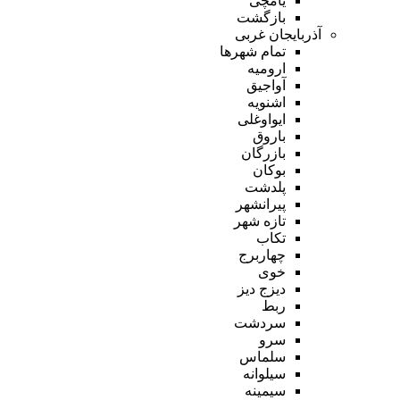
یامچی
بازگشت
آذربایجان غربی
تمام شهر‌ها
ارومیه
آواجیق
اشنویه
ایواوغلی
باروق
بازرگان
بوکان
پلدشت
پیرانشهر
تازه شهر
تکاب
چهاربرج
خوی
دیزج دیز
ربط
سردشت
سرو
سلماس
سیلوانه
سیمینه