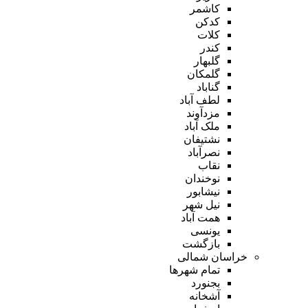
کاشمر
کدکن
کلات
کندر
گلبهار
گلمکان
گناباد
لطف آباد
مزدآوند
ملک آباد
نشتیفان
نصرآباد
نقاب
نوخندان
نیشابور
نیل شهر
همت آباد
یونسی
بازگشت
خراسان شمالی
تمام شهر‌ها
بجنورد
آشخانه