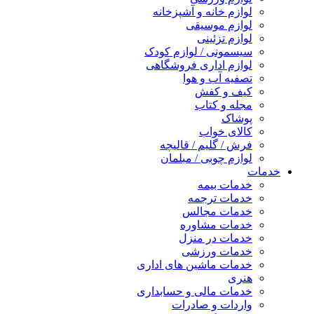
لوازم خانه و آشپزخانه
لوازم موسیقی
لوازم تزئینی
سیسمونی / لوازم کودک
لوازم اداری فروشگاهی
تصفیه آب و هوا
کیف و کفش
مجله و کتاب
پوشاک
کالای خواب
فرش / گلیم / قالیچه
لوازم چوبی / مبلمان
خدمات
خدمات بیمه
خدمات ترجمه
خدمات مجالس
خدمات مشاوره
خدمات در منزل
خدمات ورزشی
خدمات ماشین های اداری
هنری
خدمات مالی و حسابداری
واردات و صادرات