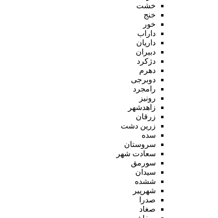
خشت
خنج
خور
داراب
داریان
دبیران
دژکرد
دهرم
دوبرجی
رامجرد
رونیز
زاهدشهر
زرقان
زرین دشت
سده
سروستان
سعادت شهر
سورمق
سیدان
ششده
شهرپیر
صدرا
صغاد