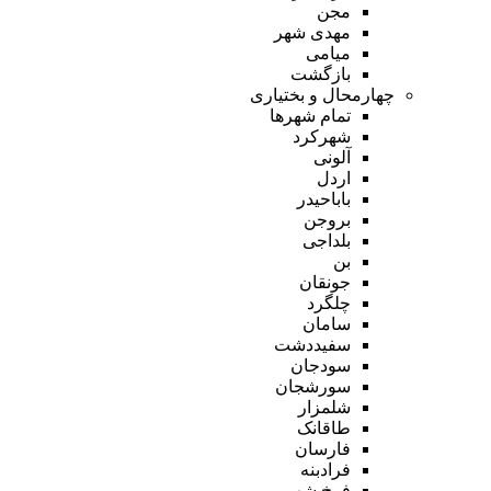
مجن
مهدی شهر
میامی
بازگشت
چهارمحال و بختیاری
تمام شهر‌ها
شهرکرد
آلونی
اردل
باباحیدر
بروجن
بلداجی
بن
جونقان
چلگرد
سامان
سفیددشت
سودجان
سورشجان
شلمزار
طاقانک
فارسان
فرادبنه
فرخ شهر