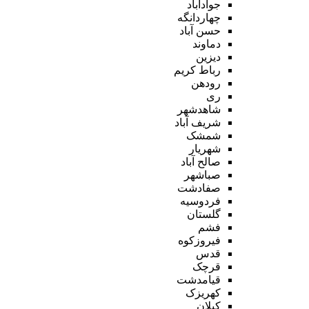
جوادآباد
چهاردانگه
حسن آباد
دماوند
دیزین
رباط کریم
رودهن
ری
شاهدشهر
شریف آباد
شمشک
شهریار
صالح آباد
صباشهر
صفادشت
فردوسیه
گلستان
فشم
فیروزکوه
قدس
قرچک
قیامدشت
کهریزک
کیلان