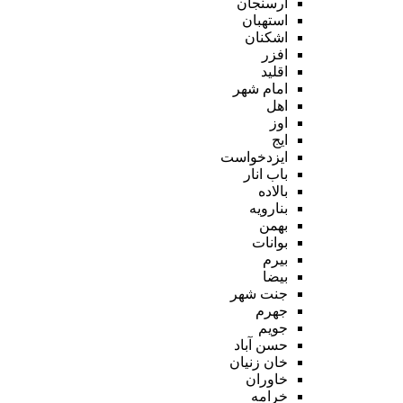
ارسنجان
استهبان
اشکنان
افزر
اقلید
امام شهر
اهل
اوز
ایج
ایزدخواست
باب انار
بالاده
بنارویه
بهمن
بوانات
بیرم
بیضا
جنت شهر
جهرم
جویم
حسن آباد
خان زنیان
خاوران
خرامه