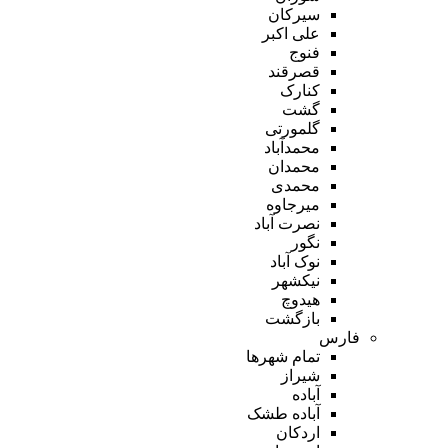
سیرکان
علی اکبر
فنوج
قصرقند
کنارک
گشت
گلمورتی
محمدآباد
محمدان
محمدی
میرجاوه
نصرت آباد
نگور
نوک آباد
نیکشهر
هیدوچ
بازگشت
فارس
تمام شهر‌ها
شیراز
آباده
آباده طشک
اردکان