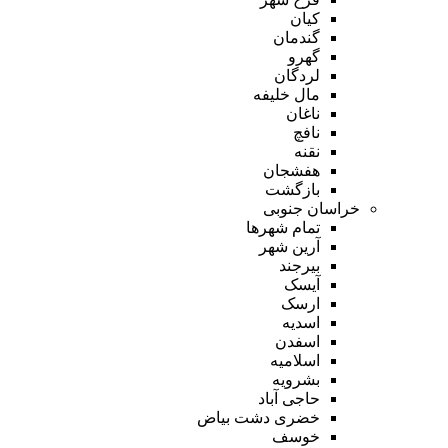
کیان
گندمان
گهرو
لردگان
مال خلیفه
ناغان
نافچ
نقنه
هفشجان
بازگشت
خراسان جنوبی
تمام شهر‌ها
آرین شهر
بیرجند
آیسک
ارسک
اسدیه
اسفدن
اسلامیه
بشرویه
حاجی آباد
خضری دشت بیاض
خوسف