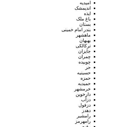
امیدیه
اندیمشک
ایذه
باغ ملک
بستان
بندر امام خمینی
ماهشهر
بهبهان
ترکالکی
جایزان
چمران
چوبیده
حر
حسینیه
حمزه
حمیدیه
خرمشهر
دارخوین
دزآب
دزفول
دهدز
رامشیر
رامهرمز
رفیع