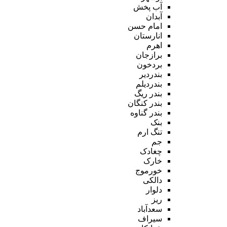
آب پخش
آبدان
امام حسن
انارستان
اهرم
برازجان
بردخون
بندردیر
بندردیلم
بندر ریگ
بندر کنگان
بندر گناوه
بنک
تنگ ارم
جم
چغادک
خارک
خورموج
دالکی
دلوار
ریز
سعدآباد
سیراف