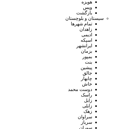
هویزه
ویس
بازگشت
سیستان و بلوچستان
تمام شهر‌ها
زاهدان
ادیمی
اسپکه
ایرانشهر
بزمان
بمپور
بنت
پیشین
جالق
چابهار
خاش
دوست محمد
راسک
زابل
زابلی
زهک
سراوان
سرباز
سوران