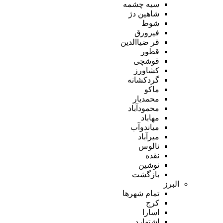
سیه چشمه
شاهین دژ
شوط
فیرورق
قر ضیاالدین
قطور
قوشچی
کشاورز
گردکشانه
ماکو
محمدیار
محمودآباد
مهاباد
میاندوآب
میرآباد
نالوس
نقده
نوشین
بازگشت
البرز
تمام شهر‌ها
کرج
اسارا
اشتهارد