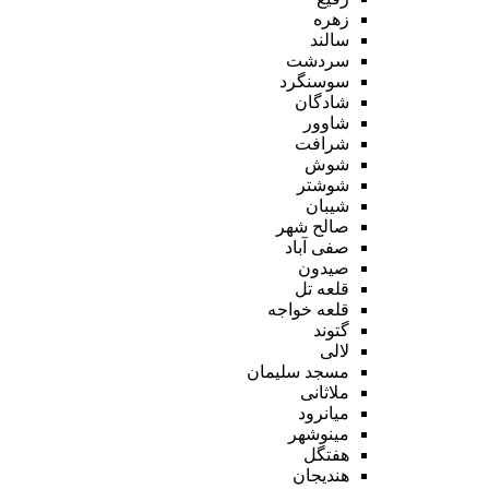
زهره
سالند
سردشت
سوسنگرد
شادگان
شاوور
شرافت
شوش
شوشتر
شیبان
صالح شهر
صفی آباد
صیدون
قلعه تل
قلعه خواجه
گتوند
لالی
مسجد سلیمان
ملاثانی
میانرود
مینوشهر
هفتگل
هندیجان