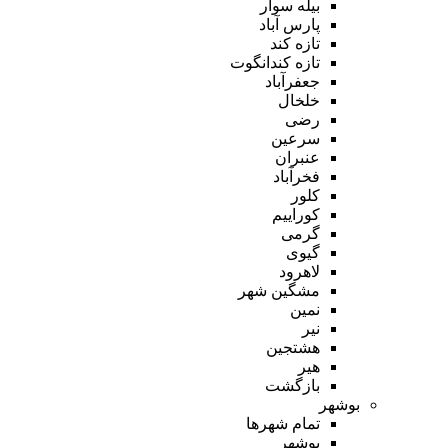
بیله سوار
پارس آباد
تازه کند
تازه کندانگوت
جعفرآباد
خلخال
رضی
سرعین
عنبران
فخرآباد
کلور
کوراییم
گرمی
گیوی
لاهرود
مشگین شهر
نمین
نیر
هشتجین
هیر
بازگشت
بوشهر
تمام شهر‌ها
بوشهر