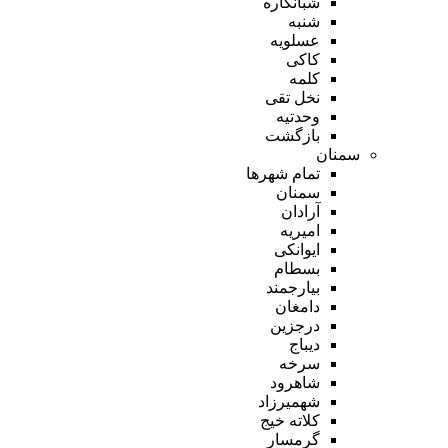
شبانکاره
شنبه
عسلویه
کاکی
کلمه
نخل تقی
وحدتیه
بازگشت
سمنان
تمام شهر‌ها
سمنان
آرادان
امیریه
ایوانکی
بسطام
بیارجمند
دامغان
درجزین
دیباج
سرخه
شاهرود
شهمیرزاد
کلاته خیج
گرمسار