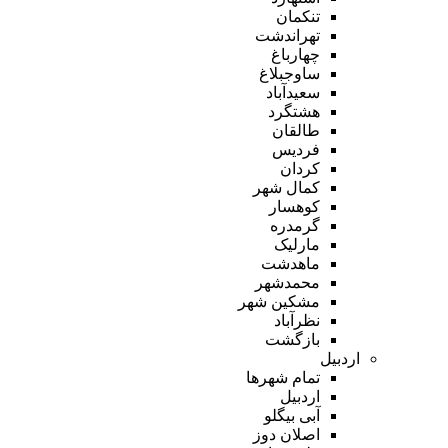
تنکمان
تهراندشت
چهارباغ
ساوجبلاغ
سعیدآباد
هشتگرد
طالقان
فردیس
کردان
کمال شهر
کوهسار
گرمدره
مارلیک
ماهدشت
محمدشهر
مشکین شهر
نظرآباد
بازگشت
اردبیل
تمام شهر‌ها
اردبیل
آبی بیگلو
اصلان دوز