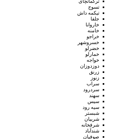
ترکمانچای
تسوج
تیکمه داش
جلفا
خاروانا
خامنه
خراجو
خسروشهر
خضرلو
خمارلو
خواجه
دوزدوزان
زرنق
زنوز
سراب
سردرود
سهند
سیس
سیه رود
شبستر
شربیان
شرفخانه
شندآباد
صوفیان