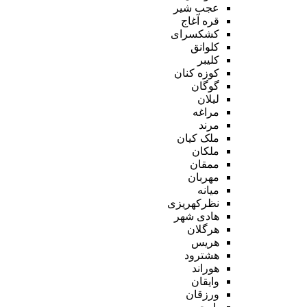
عجب شیر
قره آغاج
کشکسرای
کلوانق
کلیبر
کوزه کنان
گوگان
لیلان
مراغه
مرند
ملک کیان
ملکان
ممقان
مهربان
میانه
نظرکهریزی
هادی شهر
هرگلان
هریس
هشترود
هوراند
وایقان
ورزقان