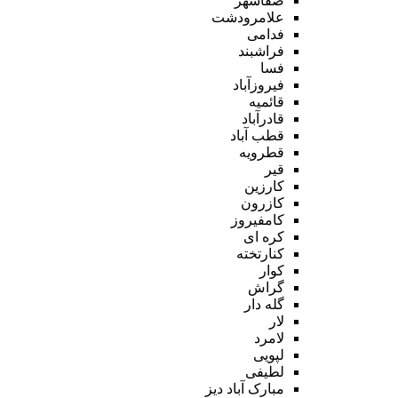
صفاشهر
علامرودشت
فدامی
فراشبند
فسا
فیروزآباد
قائمیه
قادرآباد
قطب آباد
قطرویه
قیر
کارزین
کازرون
کامفیروز
کره ای
کنارتخته
کوار
گراش
گله دار
لار
لامرد
لپویی
لطیفی
مبارک آباد دیز