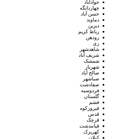
جوادآباد
چهاردانگه
حسن آباد
دماوند
دیزین
رباط کریم
رودهن
ری
شاهدشهر
شریف آباد
شمشک
شهریار
صالح آباد
صباشهر
صفادشت
فردوسیه
گلستان
فشم
فیروزکوه
قدس
قرچک
قیامدشت
کهریزک
کیلان