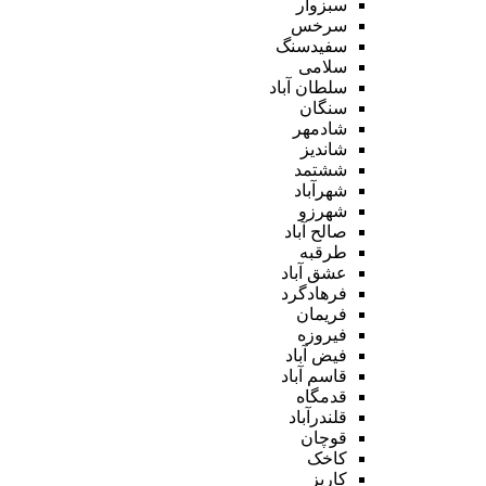
سبزوار
سرخس
سفیدسنگ
سلامی
سلطان آباد
سنگان
شادمهر
شاندیز
ششتمد
شهرآباد
شهرزو
صالح آباد
طرقبه
عشق آباد
فرهادگرد
فریمان
فیروزه
فیض آباد
قاسم آباد
قدمگاه
قلندرآباد
قوچان
کاخک
کاریز