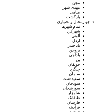
مجن
مهدی شهر
میامی
بازگشت
چهارمحال و بختیاری
تمام شهر‌ها
شهرکرد
آلونی
اردل
باباحیدر
بروجن
بلداجی
بن
جونقان
چلگرد
سامان
سفیددشت
سودجان
سورشجان
شلمزار
طاقانک
فارسان
فرادبنه
فرخ شهر