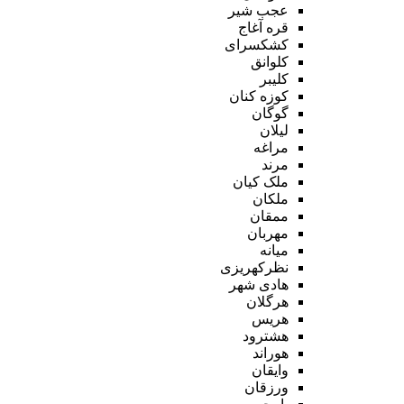
عجب شیر
قره آغاج
کشکسرای
کلوانق
کلیبر
کوزه کنان
گوگان
لیلان
مراغه
مرند
ملک کیان
ملکان
ممقان
مهربان
میانه
نظرکهریزی
هادی شهر
هرگلان
هریس
هشترود
هوراند
وایقان
ورزقان