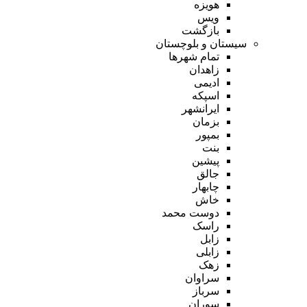
هویزه
ویس
بازگشت
سیستان و بلوچستان
تمام شهر‌ها
زاهدان
ادیمی
اسپکه
ایرانشهر
بزمان
بمپور
بنت
پیشین
جالق
چابهار
خاش
دوست محمد
راسک
زابل
زابلی
زهک
سراوان
سرباز
سوران