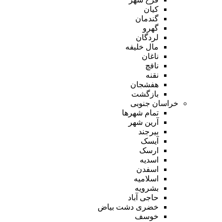
کیان
گندمان
گهرو
لردگان
مال خلیفه
ناغان
نافچ
نقنه
هفشجان
بازگشت
خراسان جنوبی
تمام شهر‌ها
آرین شهر
بیرجند
آیسک
ارسک
اسدیه
اسفدن
اسلامیه
بشرویه
حاجی آباد
خضری دشت بیاض
خوسف