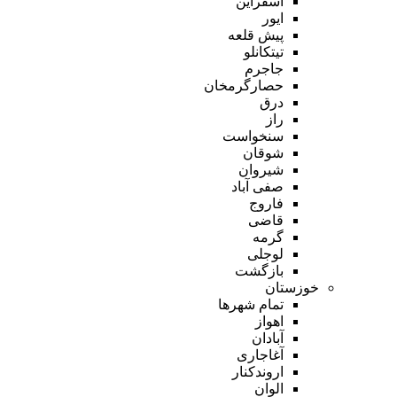
اسفراین
ایور
پیش قلعه
تیتکانلو
جاجرم
حصارگرمخان
درق
راز
سنخواست
شوقان
شیروان
صفی آباد
فاروج
قاضی
گرمه
لوجلی
بازگشت
خوزستان
تمام شهر‌ها
اهواز
آبادان
آغاجاری
اروندکنار
الوان