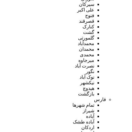
سیرکان
علی اکبر
فنوج
قصرقند
کنارک
گشت
گلمورتی
محمدآباد
محمدان
محمدی
میرجاوه
نصرت آباد
نگور
نوک آباد
نیکشهر
هیدوچ
بازگشت
فارس
تمام شهر‌ها
شیراز
آباده
آباده طشک
اردکان