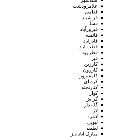
صفاشهر
علامرودشت
فدامی
فراشبند
فسا
فیروزآباد
قائمیه
قادرآباد
قطب آباد
قطرویه
قیر
کارزین
کازرون
کامفیروز
کره ای
کنارتخته
کوار
گراش
گله دار
لار
لامرد
لپویی
لطیفی
مبارک آباد دیز