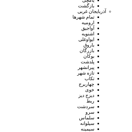
یامچی
بازگشت
آذربایجان غربی
تمام شهر‌ها
ارومیه
آواجیق
اشنویه
ایواوغلی
باروق
بازرگان
بوکان
پلدشت
پیرانشهر
تازه شهر
تکاب
چهاربرج
خوی
دیزج دیز
ربط
سردشت
سرو
سلماس
سیلوانه
سیمینه