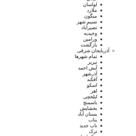
لواسان
ملارد
میگون
نسیم شهر
نصیرآباد
وحیدیه
ورامین
بازگشت
آذربایجان شرقی
تمام شهر‌ها
تبریز
آبش احمد
آذرشهر
آقکند
اسکو
اهر
ایلخچی
باسمنج
بخشایش
بستان آباد
بناب
ناب جدید
ترک