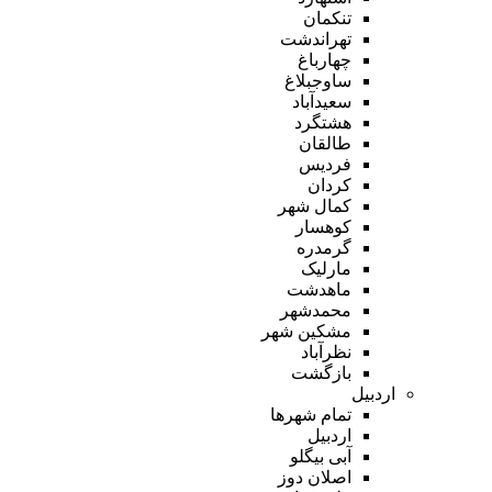
تنکمان
تهراندشت
چهارباغ
ساوجبلاغ
سعیدآباد
هشتگرد
طالقان
فردیس
کردان
کمال شهر
کوهسار
گرمدره
مارلیک
ماهدشت
محمدشهر
مشکین شهر
نظرآباد
بازگشت
اردبیل
تمام شهر‌ها
اردبیل
آبی بیگلو
اصلان دوز