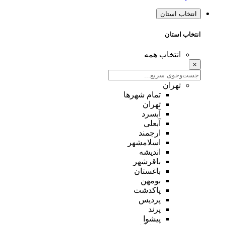
انتخاب استان
انتخاب استان
انتخاب همه
×
تهران
تمام شهر‌ها
تهران
آبسرد
آبعلی
ارجمند
اسلامشهر
اندیشه
باقرشهر
باغستان
بومهن
پاکدشت
پردیس
پرند
پیشوا