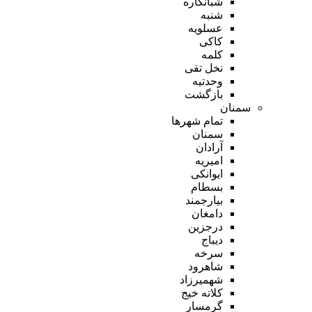
شبانکاره
شنبه
عسلویه
کاکی
کلمه
نخل تقی
وحدتیه
بازگشت
سمنان
تمام شهر‌ها
سمنان
آرادان
امیریه
ایوانکی
بسطام
بیارجمند
دامغان
درجزین
دیباج
سرخه
شاهرود
شهمیرزاد
کلاته خیج
گرمسار