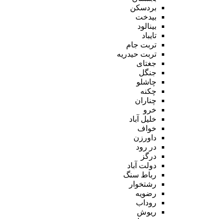
بردسکن
بیدخت
بینالود
تایباد
تربت جام
تربت حیدریه
جغتای
جنگل
چاشلو
چکنه
چناران
خرو
خلیل آباد
خواف
داورزن
در رود
درگز
دولت آباد
رباط سنگ
رشتخوار
رضویه
روداب
ریوش