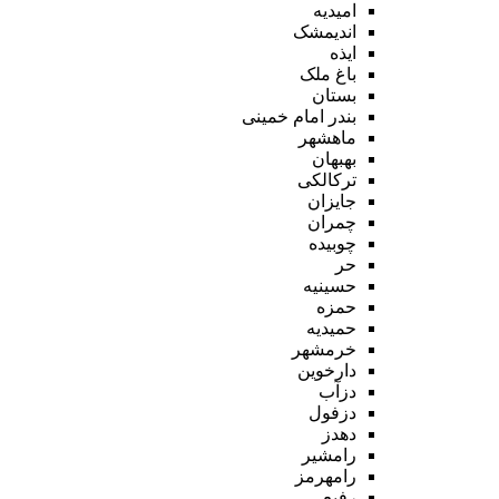
امیدیه
اندیمشک
ایذه
باغ ملک
بستان
بندر امام خمینی
ماهشهر
بهبهان
ترکالکی
جایزان
چمران
چوبیده
حر
حسینیه
حمزه
حمیدیه
خرمشهر
دارخوین
دزآب
دزفول
دهدز
رامشیر
رامهرمز
رفیع