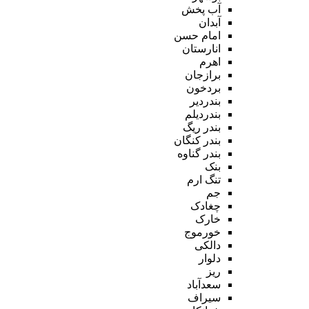
آب پخش
آبدان
امام حسن
انارستان
اهرم
برازجان
بردخون
بندردیر
بندردیلم
بندر ریگ
بندر کنگان
بندر گناوه
بنک
تنگ ارم
جم
چغادک
خارک
خورموج
دالکی
دلوار
ریز
سعدآباد
سیراف