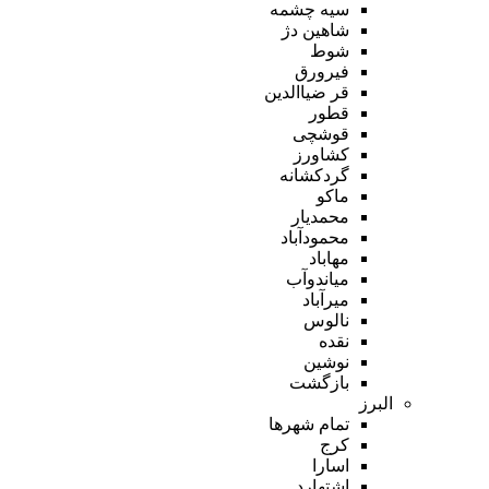
سیه چشمه
شاهین دژ
شوط
فیرورق
قر ضیاالدین
قطور
قوشچی
کشاورز
گردکشانه
ماکو
محمدیار
محمودآباد
مهاباد
میاندوآب
میرآباد
نالوس
نقده
نوشین
بازگشت
البرز
تمام شهر‌ها
کرج
اسارا
اشتهارد