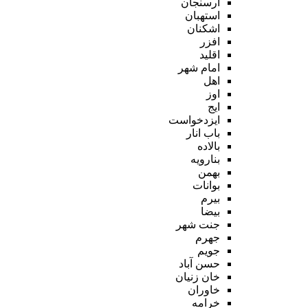
ارسنجان
استهبان
اشکنان
افزر
اقلید
امام شهر
اهل
اوز
ایج
ایزدخواست
باب انار
بالاده
بنارویه
بهمن
بوانات
بیرم
بیضا
جنت شهر
جهرم
جویم
حسن آباد
خان زنیان
خاوران
خرامه