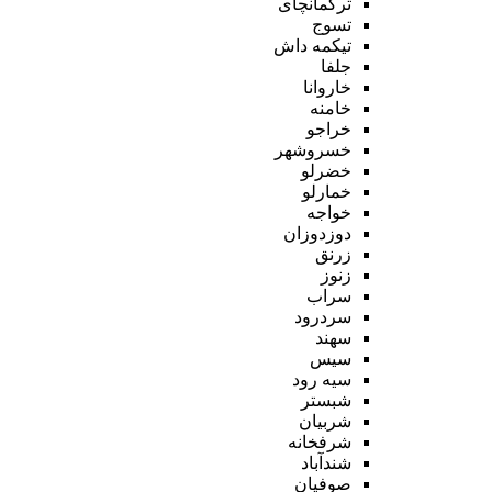
ترکمانچای
تسوج
تیکمه داش
جلفا
خاروانا
خامنه
خراجو
خسروشهر
خضرلو
خمارلو
خواجه
دوزدوزان
زرنق
زنوز
سراب
سردرود
سهند
سیس
سیه رود
شبستر
شربیان
شرفخانه
شندآباد
صوفیان