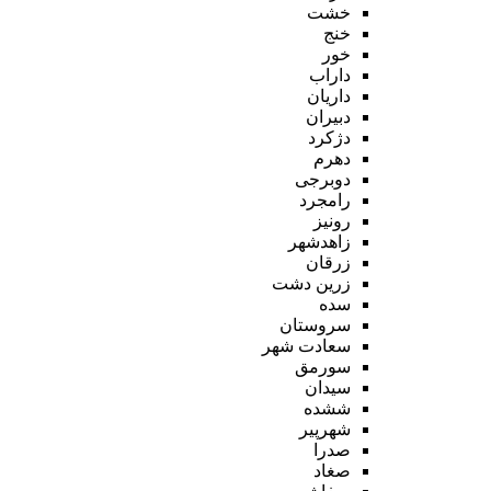
خشت
خنج
خور
داراب
داریان
دبیران
دژکرد
دهرم
دوبرجی
رامجرد
رونیز
زاهدشهر
زرقان
زرین دشت
سده
سروستان
سعادت شهر
سورمق
سیدان
ششده
شهرپیر
صدرا
صغاد