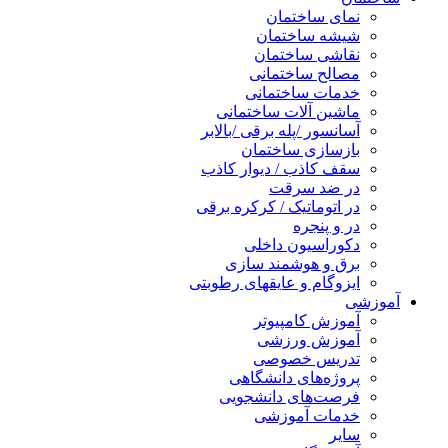
نمای ساختمان
شیشه ساختمان
نقاشی ساختمان
مصالح ساختمانی
خدمات ساختمانی
ماشین آلات ساختمانی
آسانسور /پله برقی /بالابر
بازسازی ساختمان
سقف کاذب / دیوار کاذب
در ضد سرقت
در اتوماتیک / کرکره برقی
در و پنجره
دکوراسیون داخلی
برق و هوشمند سازی
ایزوگام و عایقهای رطوبتی
آموزشی
آموزش کامپیوتر
آموزش ورزشی
تدریس خصوصی
پروژه‌های دانشگاهی
فرصت‌های دانشجویی
خدمات آموزشی
سایر