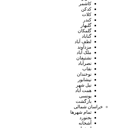
کاشمر
کدکن
کلات
کندر
گلبهار
گلمکان
گناباد
لطف آباد
مزدآوند
ملک آباد
نشتیفان
نصرآباد
نقاب
نوخندان
نیشابور
نیل شهر
همت آباد
یونسی
بازگشت
خراسان شمالی
تمام شهر‌ها
بجنورد
آشخانه