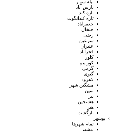
بیله سوار
پارس آباد
تازه کند
تازه کندانگوت
جعفرآباد
خلخال
رضی
سرعین
عنبران
فخرآباد
کلور
کوراییم
گرمی
گیوی
لاهرود
مشگین شهر
نمین
نیر
هشتجین
هیر
بازگشت
بوشهر
تمام شهر‌ها
بوشهر