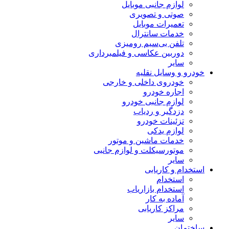
لوازم جانبی موبایل
صوتی و تصویری
تعمیرات موبایل
خدمات سانترال
تلفن بی‌سیم رومیزی
دوربین عکاسی و فیلمبرداری
سایر
خودرو و وسایل نقلیه
خودروی داخلی و خارجی
اجاره خودرو
لوازم جانبی خودرو
دزدگیر و ردیاب
تزئینات خودرو
لوازم یدکی
خدمات ماشین و موتور
موتورسیکلت و لوازم جانبی
سایر
استخدام و کاریابی
استخدام
استخدام بازاریاب
آماده به کار
مراکز کاریابی
سایر
ساختمان