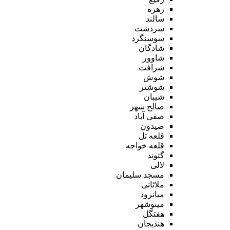
زهره
سالند
سردشت
سوسنگرد
شادگان
شاوور
شرافت
شوش
شوشتر
شیبان
صالح شهر
صفی آباد
صیدون
قلعه تل
قلعه خواجه
گتوند
لالی
مسجد سلیمان
ملاثانی
میانرود
مینوشهر
هفتگل
هندیجان