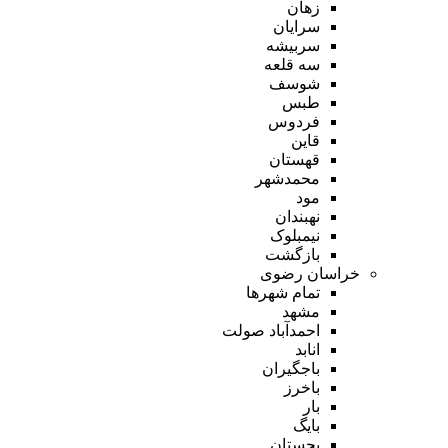
زهان
سرایان
سربیشه
سه قلعه
شوسف
طبس
فردوس
قاین
قهستان
محمدشهر
مود
نهبندان
نیمبلوک
بازگشت
خراسان رضوی
تمام شهر‌ها
مشهد
احمدآباد صولت
انابد
باجگیران
باخرز
بار
بایگ
بجستان