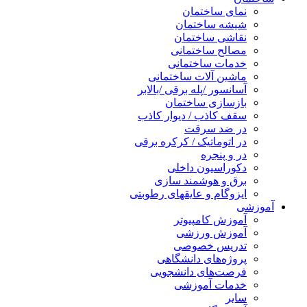
نمای ساختمان
شیشه ساختمان
نقاشی ساختمان
مصالح ساختمانی
خدمات ساختمانی
ماشین آلات ساختمانی
آسانسور /پله برقی /بالابر
بازسازی ساختمان
سقف کاذب / دیوار کاذب
در ضد سرقت
در اتوماتیک / کرکره برقی
در و پنجره
دکوراسیون داخلی
برق و هوشمند سازی
ایزوگام و عایقهای رطوبتی
آموزشی
آموزش کامپیوتر
آموزش ورزشی
تدریس خصوصی
پروژه‌های دانشگاهی
فرصت‌های دانشجویی
خدمات آموزشی
سایر