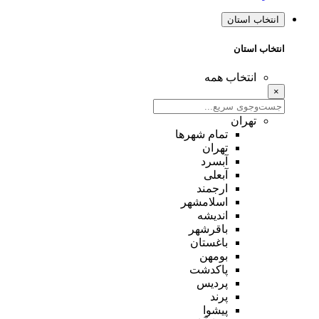
انتخاب استان
انتخاب استان
انتخاب همه
×
تهران
تمام شهر‌ها
تهران
آبسرد
آبعلی
ارجمند
اسلامشهر
اندیشه
باقرشهر
باغستان
بومهن
پاکدشت
پردیس
پرند
پیشوا