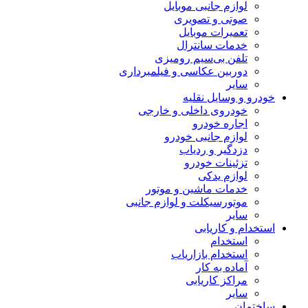
لوازم جانبی موبایل
صوتی و تصویری
تعمیرات موبایل
خدمات سانترال
تلفن بی‌سیم رومیزی
دوربین عکاسی و فیلمبرداری
سایر
خودرو و وسایل نقلیه
خودروی داخلی و خارجی
اجاره خودرو
لوازم جانبی خودرو
دزدگیر و ردیاب
تزئینات خودرو
لوازم یدکی
خدمات ماشین و موتور
موتورسیکلت و لوازم جانبی
سایر
استخدام و کاریابی
استخدام
استخدام بازاریاب
آماده به کار
مراکز کاریابی
سایر
ساختمان