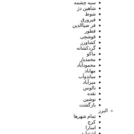
سیه چشمه
شاهین دژ
شوط
فیرورق
قر ضیاالدین
قطور
قوشچی
کشاورز
گردکشانه
ماکو
محمدیار
محمودآباد
مهاباد
میاندوآب
میرآباد
نالوس
نقده
نوشین
بازگشت
البرز
تمام شهر‌ها
کرج
اسارا
اشتهارد