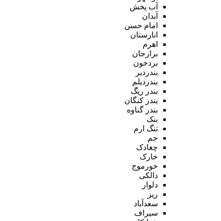
آب پخش
آبدان
امام حسن
انارستان
اهرم
برازجان
بردخون
بندردیر
بندردیلم
بندر ریگ
بندر کنگان
بندر گناوه
بنک
تنگ ارم
جم
چغادک
خارک
خورموج
دالکی
دلوار
ریز
سعدآباد
سیراف