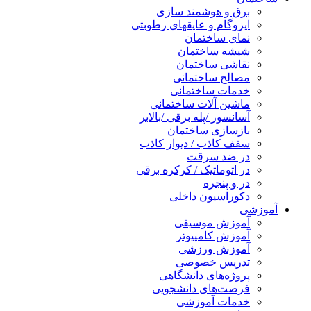
برق و هوشمند سازی
ایزوگام و عایقهای رطوبتی
نمای ساختمان
شیشه ساختمان
نقاشی ساختمان
مصالح ساختمانی
خدمات ساختمانی
ماشین آلات ساختمانی
آسانسور /پله برقی /بالابر
بازسازی ساختمان
سقف کاذب / دیوار کاذب
در ضد سرقت
در اتوماتیک / کرکره برقی
در و پنجره
دکوراسیون داخلی
آموزشی
آموزش موسیقی
آموزش کامپیوتر
آموزش ورزشی
تدریس خصوصی
پروژه‌های دانشگاهی
فرصت‌های دانشجویی
خدمات آموزشی