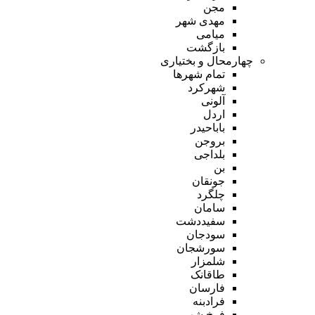
مجن
مهدی شهر
میامی
بازگشت
چهارمحال و بختیاری
تمام شهر‌ها
شهرکرد
آلونی
اردل
باباحیدر
بروجن
بلداجی
بن
جونقان
چلگرد
سامان
سفیددشت
سودجان
سورشجان
شلمزار
طاقانک
فارسان
فرادبنه
فرخ شهر