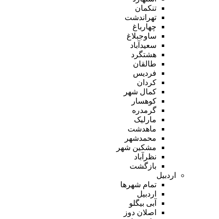
تنکمان
تهراندشت
چهارباغ
ساوجبلاغ
سعیدآباد
هشتگرد
طالقان
فردیس
کردان
کمال شهر
کوهسار
گرمدره
مارلیک
ماهدشت
محمدشهر
مشکین شهر
نظرآباد
بازگشت
اردبیل
تمام شهر‌ها
اردبیل
آبی بیگلو
اصلان دوز