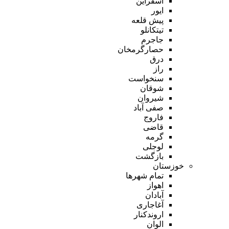
اسفراین
ایور
پیش قلعه
تیتکانلو
جاجرم
حصارگرمخان
درق
راز
سنخواست
شوقان
شیروان
صفی آباد
فاروج
قاضی
گرمه
لوجلی
بازگشت
خوزستان
تمام شهر‌ها
اهواز
آبادان
آغاجاری
اروندکنار
الوان