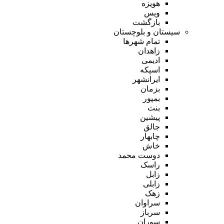
هویزه
ویس
بازگشت
سیستان و بلوچستان
تمام شهر‌ها
زاهدان
ادیمی
اسپکه
ایرانشهر
بزمان
بمپور
بنت
پیشین
جالق
چابهار
خاش
دوست محمد
راسک
زابل
زابلی
زهک
سراوان
سرباز
سوران