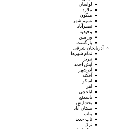
لواسان
ملارد
میگون
نسیم شهر
نصیرآباد
وحیدیه
ورامین
بازگشت
آذربایجان شرقی
تمام شهر‌ها
تبریز
آبش احمد
آذرشهر
آقکند
اسکو
اهر
ایلخچی
باسمنج
بخشایش
بستان آباد
بناب
ناب جدید
ترک