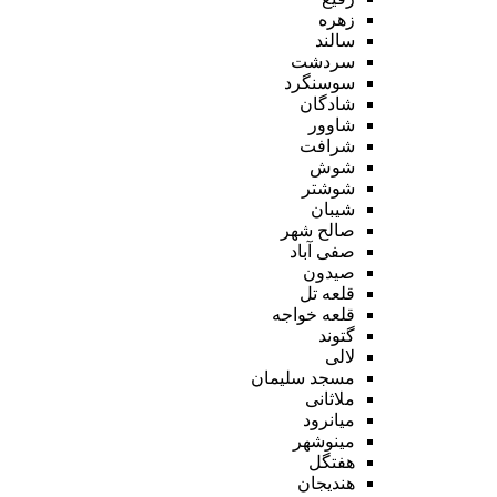
زهره
سالند
سردشت
سوسنگرد
شادگان
شاوور
شرافت
شوش
شوشتر
شیبان
صالح شهر
صفی آباد
صیدون
قلعه تل
قلعه خواجه
گتوند
لالی
مسجد سلیمان
ملاثانی
میانرود
مینوشهر
هفتگل
هندیجان