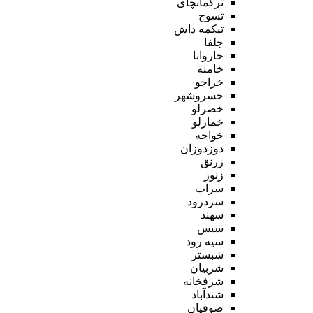
ترکمانچای
تسوج
تیکمه داش
جلفا
خاروانا
خامنه
خراجو
خسروشهر
خضرلو
خمارلو
خواجه
دوزدوزان
زرنق
زنوز
سراب
سردرود
سهند
سیس
سیه رود
شبستر
شربیان
شرفخانه
شندآباد
صوفیان