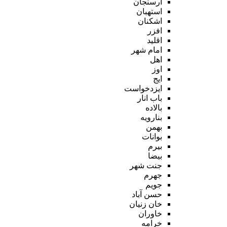
ارسنجان
استهبان
اشکنان
افزر
اقلید
امام شهر
اهل
اوز
ایج
ایزدخواست
باب انار
بالاده
بنارویه
بهمن
بوانات
بیرم
بیضا
جنت شهر
جهرم
جویم
حسن آباد
خان زنیان
خاوران
خرامه