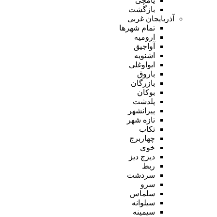
یامچی
بازگشت
آذربایجان غربی
تمام شهر‌ها
ارومیه
آواجیق
اشنویه
ایواوغلی
باروق
بازرگان
بوکان
پلدشت
پیرانشهر
تازه شهر
تکاب
چهاربرج
خوی
دیزج دیز
ربط
سردشت
سرو
سلماس
سیلوانه
سیمینه