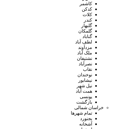
کاشمر
کدکن
کلات
کندر
گلبهار
گلمکان
گناباد
لطف آباد
مزدآوند
ملک آباد
نشتیفان
نصرآباد
نقاب
نوخندان
نیشابور
نیل شهر
همت آباد
یونسی
بازگشت
خراسان شمالی
تمام شهر‌ها
بجنورد
آشخانه