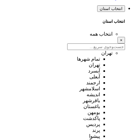
انتخاب استان
انتخاب استان
انتخاب همه
×
تهران
تمام شهر‌ها
تهران
آبسرد
آبعلی
ارجمند
اسلامشهر
اندیشه
باقرشهر
باغستان
بومهن
پاکدشت
پردیس
پرند
پیشوا