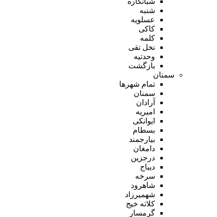
شبانکاره
شنبه
عسلویه
کاکی
کلمه
نخل تقی
وحدتیه
بازگشت
سمنان
تمام شهر‌ها
سمنان
آرادان
امیریه
ایوانکی
بسطام
بیارجمند
دامغان
درجزین
دیباج
سرخه
شاهرود
شهمیرزاد
کلاته خیج
گرمسار