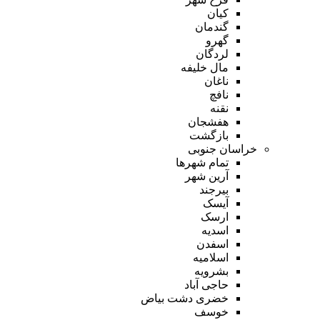
کیان
گندمان
گهرو
لردگان
مال خلیفه
ناغان
نافچ
نقنه
هفشجان
بازگشت
خراسان جنوبی
تمام شهر‌ها
آرین شهر
بیرجند
آیسک
ارسک
اسدیه
اسفدن
اسلامیه
بشرویه
حاجی آباد
خضری دشت بیاض
خوسف