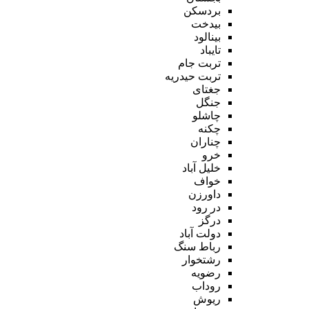
بردسکن
بیدخت
بینالود
تایباد
تربت جام
تربت حیدریه
جغتای
جنگل
چاشلو
چکنه
چناران
خرو
خلیل آباد
خواف
داورزن
در رود
درگز
دولت آباد
رباط سنگ
رشتخوار
رضویه
روداب
ریوش