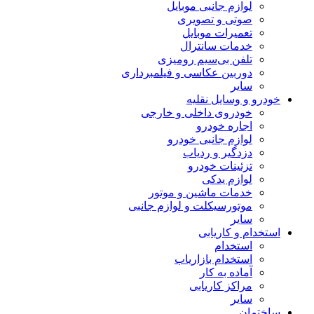
لوازم جانبی موبایل
صوتی و تصویری
تعمیرات موبایل
خدمات سانترال
تلفن بی‌سیم رومیزی
دوربین عکاسی و فیلمبرداری
سایر
خودرو و وسایل نقلیه
خودروی داخلی و خارجی
اجاره خودرو
لوازم جانبی خودرو
دزدگیر و ردیاب
تزئینات خودرو
لوازم یدکی
خدمات ماشین و موتور
موتورسیکلت و لوازم جانبی
سایر
استخدام و کاریابی
استخدام
استخدام بازاریاب
آماده به کار
مراکز کاریابی
سایر
ساختمان