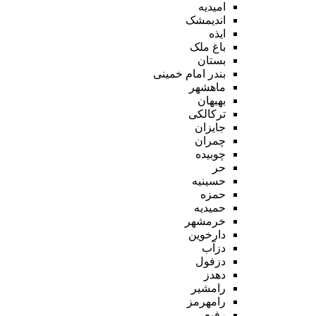
امیدیه
اندیمشک
ایذه
باغ ملک
بستان
بندر امام خمینی
ماهشهر
بهبهان
ترکالکی
جایزان
چمران
چوبیده
حر
حسینیه
حمزه
حمیدیه
خرمشهر
دارخوین
دزآب
دزفول
دهدز
رامشیر
رامهرمز
رفیع