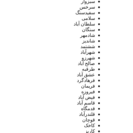
سبزوار
سرخس
سفیدسنگ
سلامی
سلطان آباد
سنگان
شادمهر
شاندیز
ششتمد
شهرآباد
شهرزو
صالح آباد
طرقبه
عشق آباد
فرهادگرد
فریمان
فیروزه
فیض آباد
قاسم آباد
قدمگاه
قلندرآباد
قوچان
کاخک
کاریز