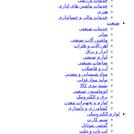
خدمات ورزشی
خدمات ماشین های اداری
هنری
خدمات مالی و حسابداری
صنعت
خدمات صنعتی
سایر
ماشین آلات صنعتی
آهن آلات و فلزات
ابزار و یراق
لوازم صنعتی
ضایعات صنعتی
آب و فاضلاب
مواد شیمیایی و معدنی
تولید مواد غذایی
بسته بندی کالا
اتوماسیون صنعتی
برق و الکترونیک
لوازم و تجهیزات معدن
کشاورزی و دامداری
لوازم الکترونیکی
سیم کارت
گوشی موبایل
لپ تاپ و تبلت