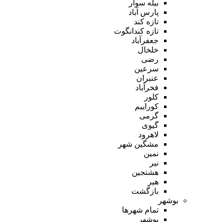
بیله سوار
پارس آباد
تازه کند
تازه کندانگوت
جعفرآباد
خلخال
رضی
سرعین
عنبران
فخرآباد
کلور
کوراییم
گرمی
گیوی
لاهرود
مشگین شهر
نمین
نیر
هشتجین
هیر
بازگشت
بوشهر
تمام شهر‌ها
بوشهر