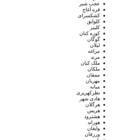
عجب شیر
قره آغاج
کشکسرای
کلوانق
کلیبر
کوزه کنان
گوگان
لیلان
مراغه
مرند
ملک کیان
ملکان
ممقان
مهربان
میانه
نظرکهریزی
هادی شهر
هرگلان
هریس
هشترود
هوراند
وایقان
ورزقان