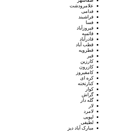
صفاشهر
علامرودشت
فدامی
فراشبند
فسا
فیروزآباد
قائمیه
قادرآباد
قطب آباد
قطرویه
قیر
کارزین
کازرون
کامفیروز
کره ای
کنارتخته
کوار
گراش
گله دار
لار
لامرد
لپویی
لطیفی
مبارک آباد دیز