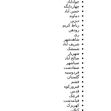
جوادآباد
چهاردانگه
حسن آباد
دماوند
دیزین
رباط کریم
رودهن
ری
شاهدشهر
شریف آباد
شمشک
شهریار
صالح آباد
صباشهر
صفادشت
فردوسیه
گلستان
فشم
فیروزکوه
قدس
قرچک
قیامدشت
کهریزک
کیلان