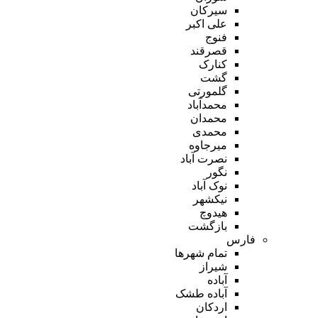
سیرکان
علی اکبر
فنوج
قصرقند
کنارک
گشت
گلمورتی
محمدآباد
محمدان
محمدی
میرجاوه
نصرت آباد
نگور
نوک آباد
نیکشهر
هیدوچ
بازگشت
فارس
تمام شهر‌ها
شیراز
آباده
آباده طشک
اردکان