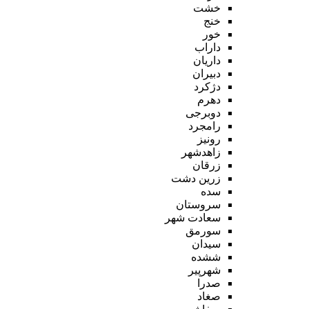
خشت
خنج
خور
داراب
داریان
دبیران
دژکرد
دهرم
دوبرجی
رامجرد
رونیز
زاهدشهر
زرقان
زرین دشت
سده
سروستان
سعادت شهر
سورمق
سیدان
ششده
شهرپیر
صدرا
صغاد