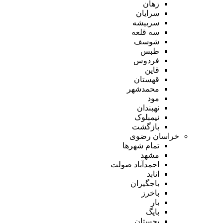
زهان
سرایان
سربیشه
سه قلعه
شوسف
طبس
فردوس
قاین
قهستان
محمدشهر
مود
نهبندان
نیمبلوک
بازگشت
خراسان رضوی
تمام شهر‌ها
مشهد
احمدآباد صولت
انابد
باجگیران
باخرز
بار
بایگ
بجستان